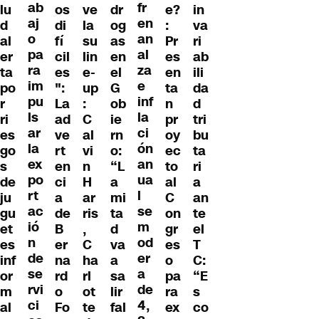
ab
fr
lu
e?
os
ve
dr
in
aj
en
d
:
di
la
og
va
o
an
al
Pr
fí
su
as
ri
pa
al
er
es
cil
lin
en
ab
ra
za
ta
en
es
e-
el
ili
im
e
po
ta
":
up
G
da
pu
inf
r
n
La
:
ob
d
ls
la
ri
pr
ad
C
ie
tri
ar
ci
es
oy
ve
al
rn
bu
la
ón
go
ec
rt
vi
o:
ta
ex
an
s
to
en
n
“L
ri
po
ua
de
al
ci
H
a
a
rt
l
ju
C
a
ar
mi
an
ac
se
gu
on
de
ris
ta
te
ió
m
et
gr
B
,
d
el
n
od
es
es
er
C
va
T
de
er
inf
o
na
ha
a
C:
se
a
or
pa
rd
rl
sa
“E
rvi
de
m
ra
o
ot
lir
s
ci
4,
al
ex
Fo
te
fal
co