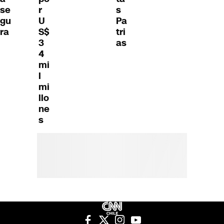
se
s
r
gu
Pa
U
ra
tri
S$
as
3
4
mi
l
mi
llo
ne
s