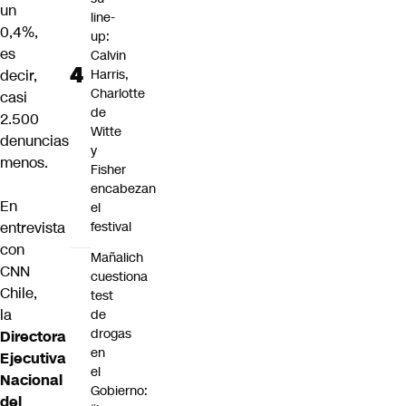
un
line-
0,4%,
up:
es
Calvin
decir,
Harris,
Charlotte
casi
de
2.500
Witte
denuncias
y
menos.
Fisher
encabezan
En
el
entrevista
festival
con
Mañalich
CNN
cuestiona
Chile,
test
la
de
drogas
Directora
en
Ejecutiva
el
Nacional
Gobierno:
del