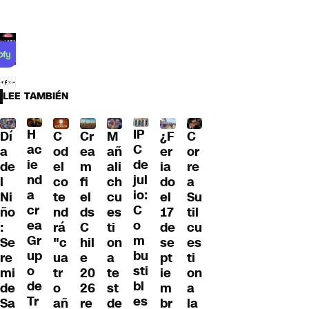
LEE TAMBIÉN
H
IP
Dí
¿F
C
Cr
M
C
ac
C
a
er
od
ea
añ
or
ie
de
de
ia
el
m
ali
re
nd
jul
l
do
co
fi
ch
a
a
io:
Ni
el
te
el
cu
Su
cr
C
ño
17
nd
ds
es
til
ea
o
:
de
rá
C
ti
cu
Gr
m
Se
se
"c
hil
on
es
up
bu
re
pt
ua
e
a
ti
o
sti
mi
ie
tr
20
te
on
de
bl
de
m
o
26
st
a
Tr
es
Sa
br
añ
re
de
la