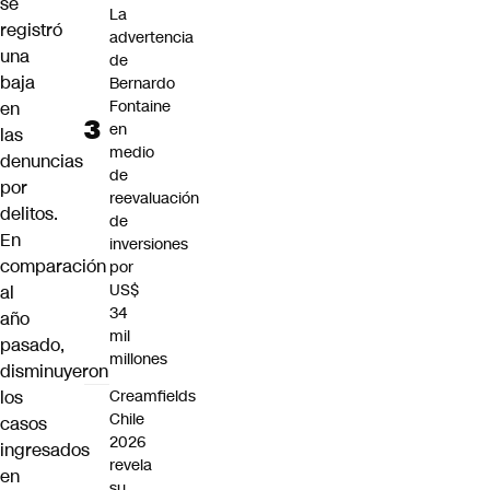
se
La
registró
advertencia
una
de
baja
Bernardo
Fontaine
en
en
las
medio
denuncias
de
por
reevaluación
delitos.
de
En
inversiones
comparación
por
US$
al
34
año
mil
pasado,
millones
disminuyeron
los
Creamfields
Chile
casos
2026
ingresados
revela
en
su