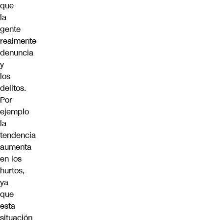
que
la
gente
realmente
denuncia
y
los
delitos.
Por
ejemplo
la
tendencia
aumenta
en los
hurtos,
ya
que
esta
situación