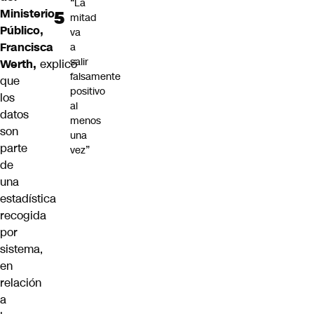
“La
Ministerio
mitad
Público,
va
Francisca
a
salir
Werth,
explicó
falsamente
que
positivo
los
al
datos
menos
son
una
parte
vez”
de
una
estadística
recogida
por
sistema,
en
relación
a