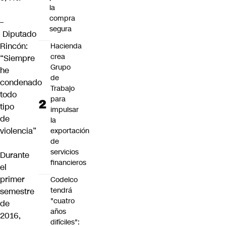
la
compra
–
segura
Diputado
Rincón:
Hacienda
crea
“Siempre
Grupo
he
de
condenado
Trabajo
todo
para
tipo
impulsar
de
la
violencia”
exportación
de
servicios
Durante
financieros
el
primer
Codelco
tendrá
semestre
"cuatro
de
años
2016,
difíciles":