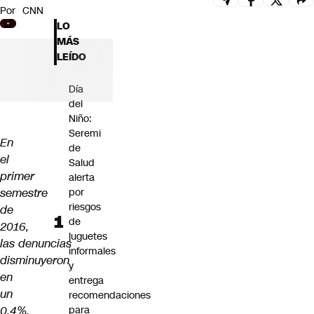
Por
CNN
Futuro 360
LO
Opinión
MÁS
LEÍDO
Día
del
Niño:
Seremi
En
de
el
Salud
primer
alerta
semestre
por
riesgos
de
de
2016,
juguetes
las denuncias
informales
disminuyeron
y
en
entrega
un
recomendaciones
0,4%.
para