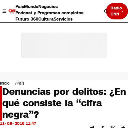
País
Mundo
Negocios
Radio
Podcast y Programas completos
CNN
Futuro 360
Cultura
Servicios
País
Mundo
Negocios
Inicio
País
Denuncias por delitos: ¿En
Deportes
Programas completos
qué consiste la “cifra
Cultura
Servicios
negra”?
Bits
CNN Data
11- 09- 2016 11:47
CNN tiempo