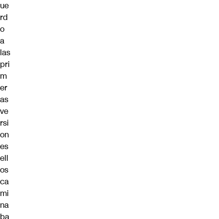
ue
rd
o
a
las
pri
m
er
as
ve
rsi
on
es
ell
os
ca
mi
na
ba