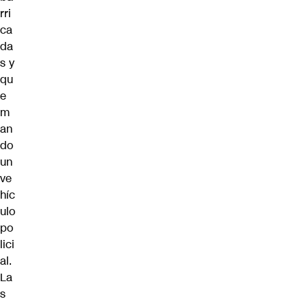
rri
ca
da
s y
qu
e
m
an
do
un
ve
híc
ulo
po
lici
al.
La
s