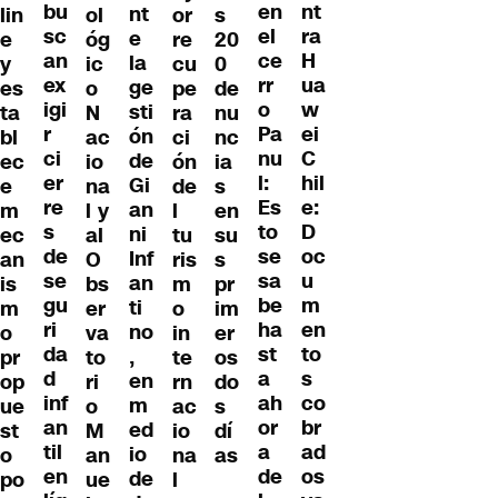
bu
nt
en
nt
lin
ol
or
s
sc
ra
el
e
e
óg
re
20
an
H
ce
la
y
ic
cu
0
ex
ua
rr
ge
es
o
pe
de
igi
w
o
sti
ta
N
ra
nu
r
ei
Pa
ón
bl
ac
ci
nc
ci
C
nu
de
ec
io
ón
ia
er
hil
l:
Gi
e
na
de
s
re
e:
Es
an
m
l y
l
en
s
D
to
ni
ec
al
tu
su
de
oc
se
Inf
an
O
ris
s
se
u
sa
an
is
bs
m
pr
gu
m
be
ti
m
er
o
im
ri
en
ha
no
o
va
in
er
da
to
st
,
pr
to
te
os
d
s
a
en
op
ri
rn
do
inf
co
ah
m
ue
o
ac
s
an
br
or
ed
st
M
io
dí
til
ad
a
io
o
an
na
as
en
os
de
de
po
ue
l