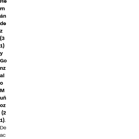
He
rn
án
de
z
(3
1)
y
Go
nz
al
o
M
uñ
oz
(2
1)
.
De
ac