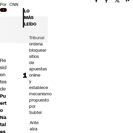
Por
CNN
Futuro 360
LO
Opinión
MÁS
LEÍDO
Tribunal
ordena
bloquear
sitios
Re
de
sid
apuestas
en
online
tes
y
establece
de
mecanismo
Pu
propuesto
ert
por
o
Subtel
Na
Ante
tal
alza
es