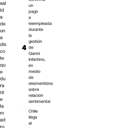
sal
un
id
pago
a
a
de
exempleada
durante
un
la
a
gestión
dis
de
co
Gianni
te
Infantino,
qu
en
e
medio
de
du
desmentidos
ra
sobre
nt
relación
e
sentimental
la
Chile
m
llega
ad
al
ru