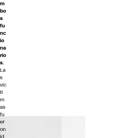
m
bo
s
fu
nc
io
na
rio
s
.
La
s
víc
ti
m
as
fu
er
on
id