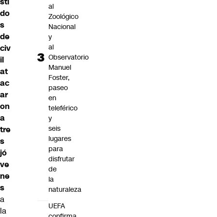
sti
al
do
Zoológico
s
Nacional
de
y
al
civ
Observatorio
il
Manuel
at
Foster,
ac
paseo
ar
en
on
teleférico
a
y
seis
tre
lugares
s
para
jó
disfrutar
ve
de
ne
la
s
naturaleza
a
UEFA
la
confirma