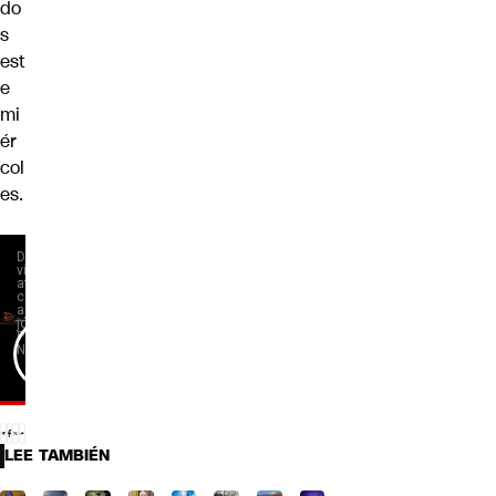
do
s
est
e
mi
ér
col
es.
LEE TAMBIÉN