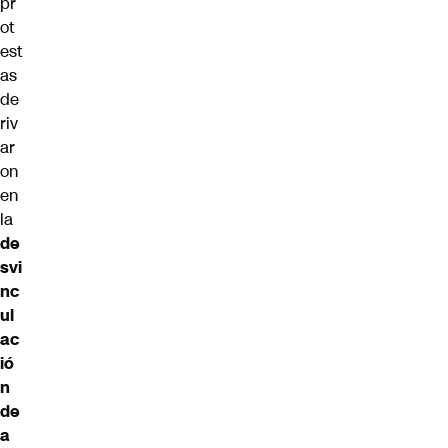
pr
ot
est
as
de
riv
ar
on
en
la
de
svi
nc
ul
ac
ió
n
de
a