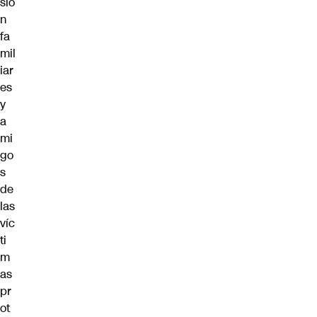
sió
n
fa
mil
iar
es
y
a
mi
go
s
de
las
víc
ti
m
as
pr
ot