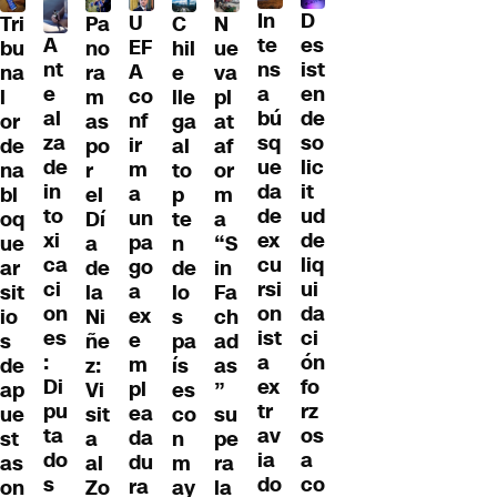
D
In
U
Tri
Pa
C
N
A
es
te
EF
bu
no
hil
ue
nt
ist
ns
A
na
ra
e
va
e
en
a
co
l
m
lle
pl
al
de
bú
nf
or
as
ga
at
za
so
sq
ir
de
po
al
af
de
lic
ue
m
na
r
to
or
in
it
da
a
bl
el
p
m
to
ud
de
un
oq
Dí
te
a
xi
de
ex
pa
ue
a
n
“S
ca
liq
cu
go
ar
de
de
in
ci
ui
rsi
a
sit
la
lo
Fa
on
da
on
ex
io
Ni
s
ch
es
ci
ist
e
s
ñe
pa
ad
:
ón
a
m
de
z:
ís
as
Di
fo
ex
pl
ap
Vi
es
”
pu
rz
tr
ea
ue
sit
co
su
ta
os
av
da
st
a
n
pe
do
a
ia
du
as
al
m
ra
s
co
do
ra
on
Zo
ay
la