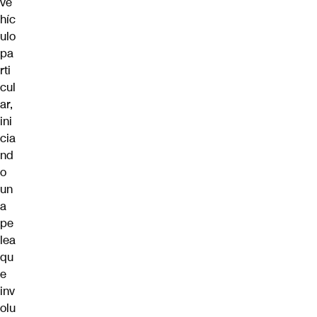
ve
híc
ulo
pa
rti
cul
ar,
ini
cia
nd
o
un
a
pe
lea
qu
e
inv
olu