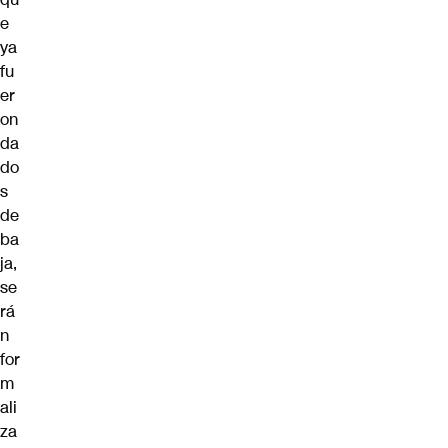
e
ya
fu
er
on
da
do
s
de
ba
ja,
se
rá
n
for
m
ali
za