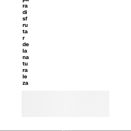
ra
di
sf
ru
ta
r
de
la
na
tu
ra
le
za