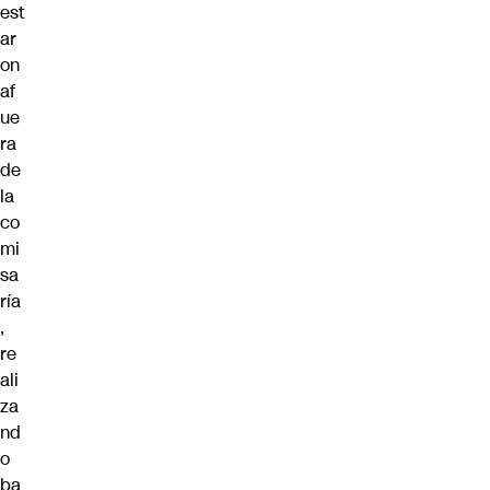
est
ar
on
af
ue
ra
de
la
co
mi
sa
ría
,
re
ali
za
nd
o
ba