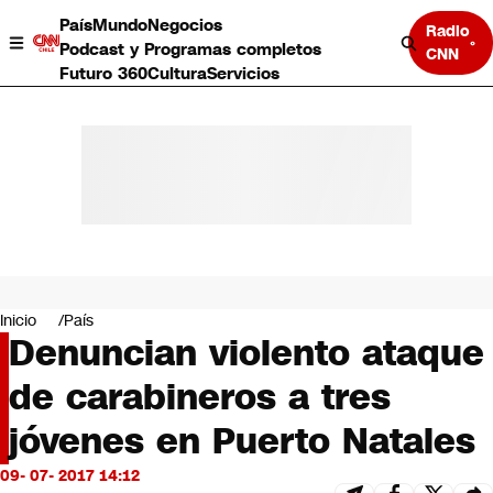
País
Mundo
Negocios
Radio
Podcast y Programas completos
CNN
Futuro 360
Cultura
Servicios
País
Mundo
Negocios
Inicio
País
Denuncian violento ataque
Deportes
Programas completos
de carabineros a tres
Cultura
Servicios
jóvenes en Puerto Natales
Bits
CNN Data
09- 07- 2017 14:12
CNN tiempo