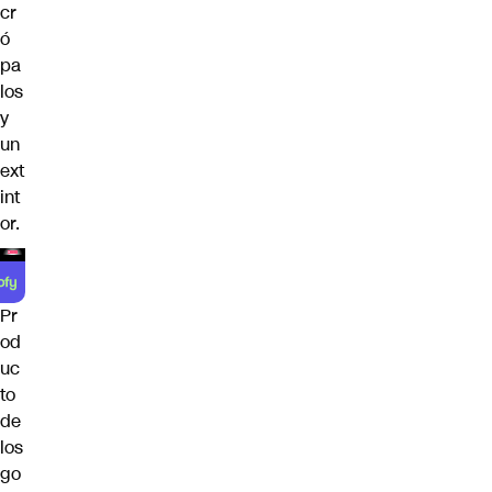
cr
ó
pa
los
y
un
ext
int
or.
Pr
od
uc
to
de
los
go