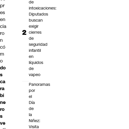
de
pr
intoxicaciones:
es
Diputados
en
buscan
cia
exigir
cierres
ro
de
n
seguridad
có
infantil
m
en
o
líquidos
do
de
s
vapeo
ca
Panoramas
ra
por
bi
el
ne
Día
de
ro
la
s
Niñez:
ve
Visita