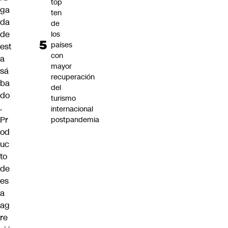
top
ga
ten
da
de
de
los
países
est
con
a
mayor
sá
recuperación
ba
del
do
turismo
.
internacional
Pr
postpandemia
od
uc
to
de
es
a
ag
re