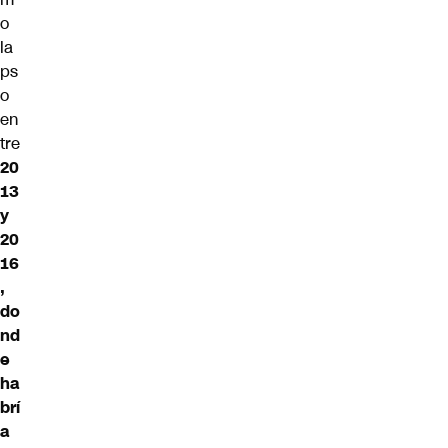
o
la
ps
o
en
tre
20
13
y
20
16
,
do
nd
e
ha
brí
a