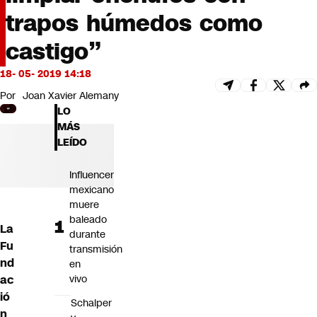
Futuro 360
trapos húmedos como
Opinión
castigo”
18- 05- 2019 14:18
Por
Joan Xavier Alemany
LO
MÁS
LEÍDO
Influencer
mexicano
muere
baleado
La
durante
Fu
transmisión
nd
en
ac
vivo
ió
Schalper
n