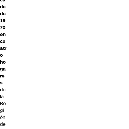
da
de
19
70
en
cu
atr
o
ho
ga
re
s
de
la
Re
gi
ón
de