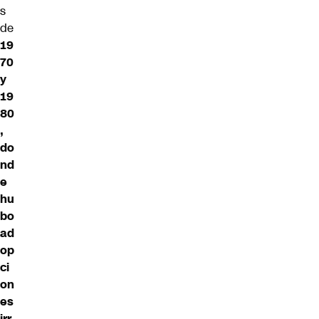
s
de
19
70
y
19
80
,
do
nd
e
hu
bo
ad
op
ci
on
es
irr