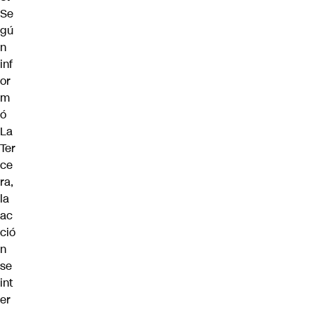
Se
gú
n
inf
or
m
ó
La
Ter
ce
ra,
la
ac
ció
n
se
int
er