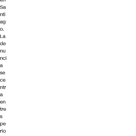
Sa
nti
ag
o.
La
de
nu
nci
a
se
ce
ntr
a
en
tre
s
pe
rio