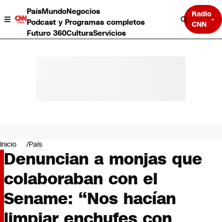
País
Mundo
Negocios
Radio
Podcast y Programas completos
CNN
Futuro 360
Cultura
Servicios
País
Mundo
Negocios
Inicio
País
Denuncian a monjas que
Deportes
Programas completos
colaboraban con el
Cultura
Servicios
Sename: “Nos hacían
Bits
CNN Data
limpiar enchufes con
CNN tiempo