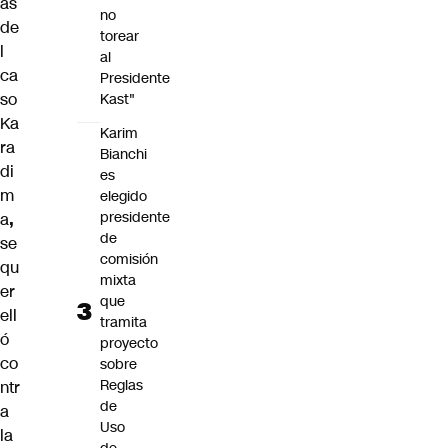
as
no
de
torear
l
al
ca
Presidente
so
Kast"
Ka
Karim
ra
Bianchi
di
es
m
elegido
presidente
a
,
de
se
comisión
qu
mixta
er
que
ell
tramita
ó
proyecto
co
sobre
Reglas
ntr
de
a
Uso
la