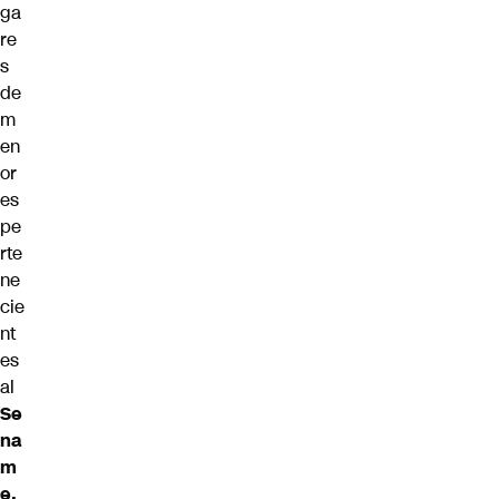
ga
re
s
de
m
en
or
es
pe
rte
ne
cie
nt
es
al
Se
na
m
e.