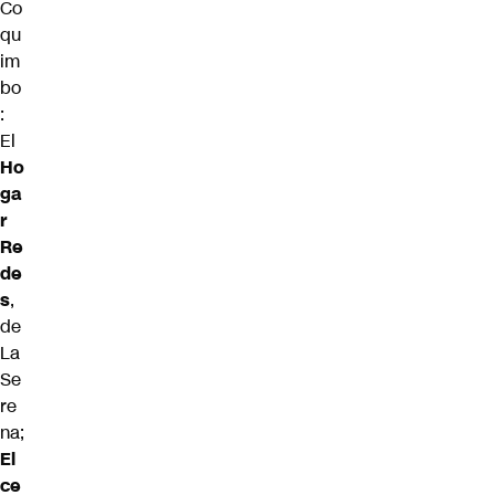
Co
qu
im
bo
:
El
Ho
ga
r
Re
de
s
,
de
La
Se
re
na;
El
ce