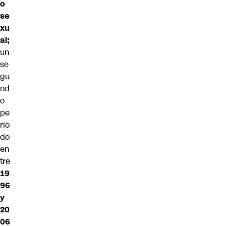
o
se
xu
al;
un
se
gu
nd
o
pe
rio
do
en
tre
19
96
y
20
06