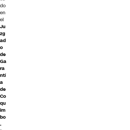
do
en
el
Ju
zg
ad
o
de
Ga
ra
ntí
a
de
Co
qu
im
bo
.