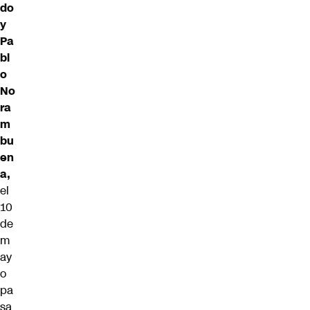
do
y
Pa
bl
o
No
ra
m
bu
en
a,
el
10
de
m
ay
o
pa
sa