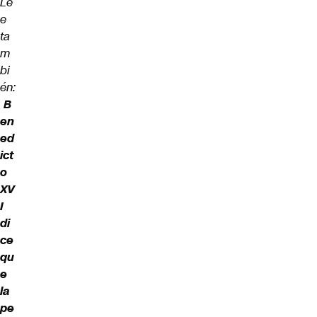
Le
e
ta
m
bi
én:
B
en
ed
ict
o
XV
I
di
ce
qu
e
la
pe