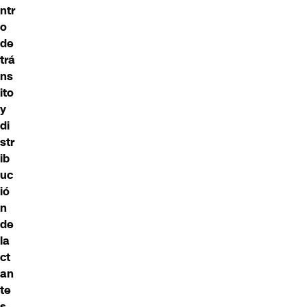
ntr
o
de
trá
ns
ito
y
di
str
ib
uc
ió
n
de
la
ct
an
te
s