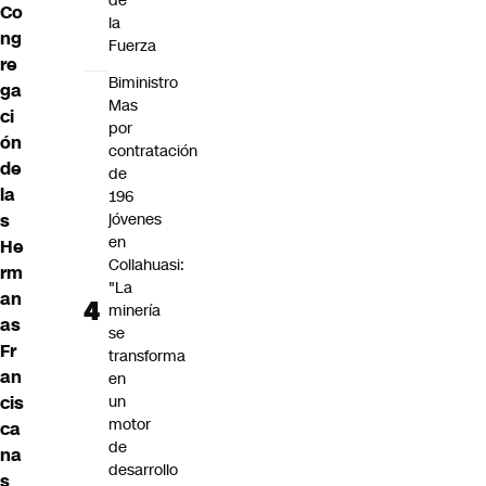
de
Co
la
ng
Fuerza
re
Biministro
ga
Mas
ci
por
ón
contratación
de
de
la
196
s
jóvenes
en
He
Collahuasi:
rm
"La
an
minería
as
se
Fr
transforma
an
en
cis
un
motor
ca
de
na
desarrollo
s