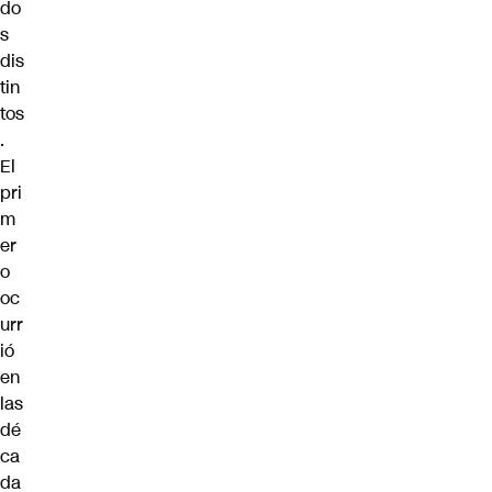
do
s
dis
tin
tos
.
El
pri
m
er
o
oc
urr
ió
en
las
dé
ca
da