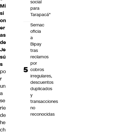
social
Mi
para
si
Tarapacá"
on
Sernac
er
oficia
as
a
de
Bipay
Je
tras
sú
reclamos
por
s
cobros
po
irregulares,
r
descuentos
un
duplicados
a
y
se
transacciones
rie
no
reconocidas
de
he
ch