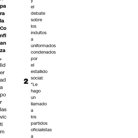
y
pa
el
ra
debate
sobre
la
los
Co
indultos
nfi
a
an
uniformados
za
condenados
,
por
lid
el
estallido
er
social:
ad
"Le
a
hago
po
un
r
llamado
las
a
víc
los
partidos
ti
oficialistas
m
a