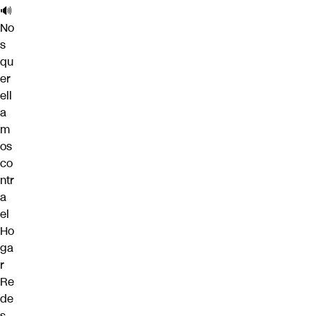
🔊
No
s
qu
er
ell
a
m
os
co
ntr
a
el
Ho
ga
r
Re
de
s