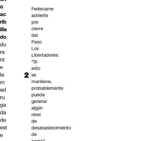
ó
Fedecarne
ac
advierte
rib
por
cierre
illa
del
do
Paso
du
Los
ra
Libertadores:
nt
"Si
e
esto
la
se
mantiene,
m
probablemente
ad
pueda
ru
generar
ga
algún
da
nivel
de
de
est
desabastecimiento
de
e