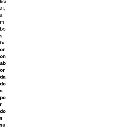
lici
al,
a
m
bo
s
fu
er
on
ab
or
da
do
s
po
r
do
s
su