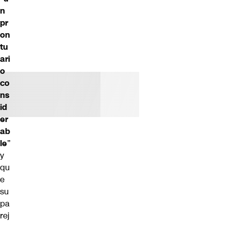
n
pr
on
tu
ari
o
co
ns
id
er
ab
le
”
y
qu
e
su
pa
rej