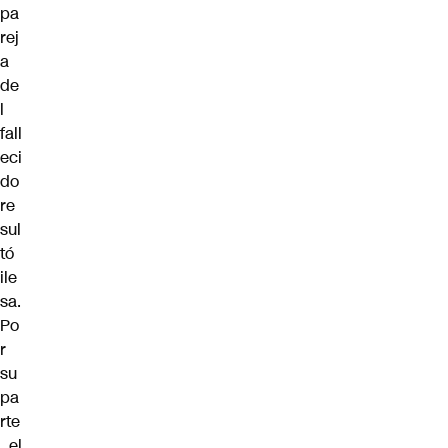
pa
rej
a
de
l
fall
eci
do
re
sul
tó
ile
sa.
Po
r
su
pa
rte
, el