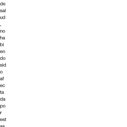
de
sal
ud
,
no
ha
bi
en
do
sid
o
af
ec
ta
da
po
r
est
as