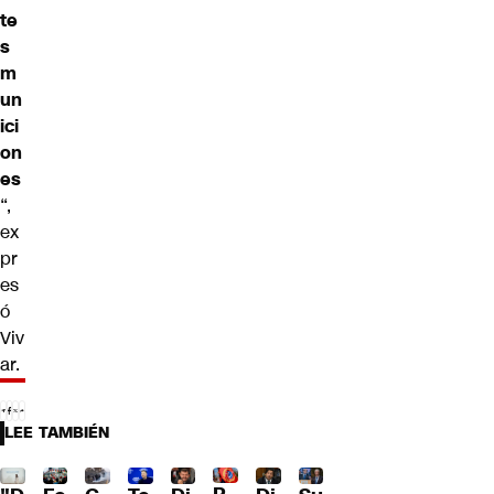
te
s
m
un
ici
on
es
“,
ex
pr
es
ó
Viv
ar.
LEE TAMBIÉN