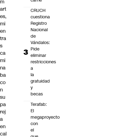
carne"
m
art
CRUCH
es,
cuestiona
Registro
mi
Nacional
en
de
tra
Vándalos:
s
Pide
ca
eliminar
mi
restricciones
na
a
la
ba
gratuidad
co
y
n
becas
su
pa
Terafab:
El
rej
megaproyecto
a
con
en
el
cal
que