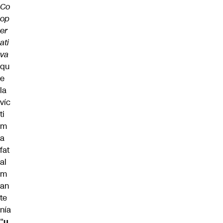
Co
op
er
ati
va
qu
e
la
víc
ti
m
a
fat
al
m
an
te
nía
“
u