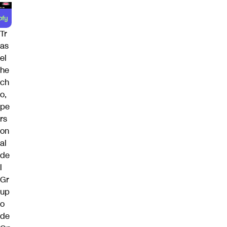
Tr
as
el
he
ch
o,
pe
rs
on
al
de
l
Gr
up
o
de