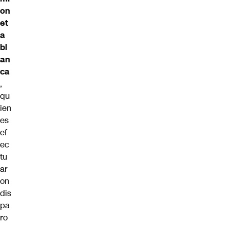
on
et
a
bl
an
ca
,
qu
ien
es
ef
ec
tu
ar
on
dis
pa
ro