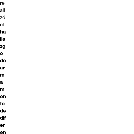
re
ali
zó
el
ha
lla
zg
o
de
ar
m
a
m
en
to
de
dif
er
en