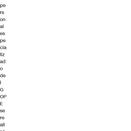
pe
rs
on
al
es
pe
cia
liz
ad
o
de
l
G
OP
E
se
re
ali