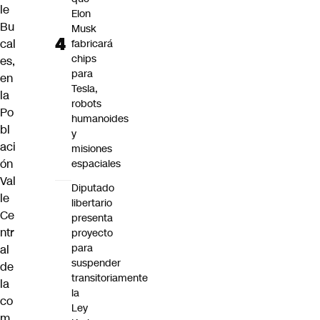
le
Elon
Bu
Musk
cal
fabricará
chips
es,
para
en
Tesla,
la
robots
Po
humanoides
bl
y
aci
misiones
ón
espaciales
Val
Diputado
le
libertario
Ce
presenta
ntr
proyecto
para
al
suspender
de
transitoriamente
la
la
co
Ley
m