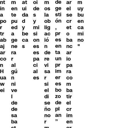
de
nt
m
at
oi
m
ar
m
ge
in
en
ui
de
os
el
uy
sti
a
te
da
s
la
se
bu
ón
po
pu
d
y
ob
cr
en
,
r
ed
y
mi
lig
et
ca
pr
tr
a
be
si
ac
o
mi
es
ab
ge
ca
on
ió
ba
no
en
aj
ne
s
es
n
nc
"
ta
ar
ra
es
de
ar
un
co
r
pa
re
io
pr
n
al
ci
vi
pa
im
H
gú
al
sa
ra
er
ua
n
es
r
co
es
w
ni
si
m
bo
ei
ve
el
ba
zo
l
di
tir
de
de
se
el
pl
de
ño
cr
an
sa
no
im
”
ba
r
en
st
m
or