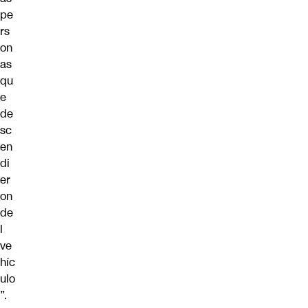
pe
rs
on
as
qu
e
de
sc
en
di
er
on
de
l
ve
híc
ulo
”.