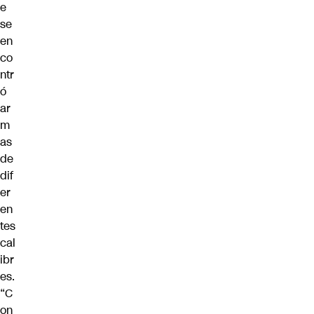
e
se
en
co
ntr
ó
ar
m
as
de
dif
er
en
tes
cal
ibr
es.
“C
on