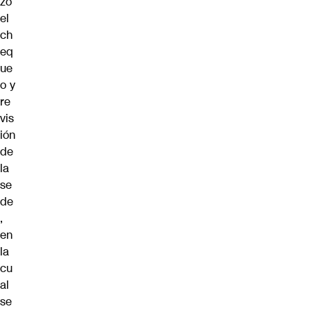
zó
el
ch
eq
ue
o y
re
vis
ión
de
la
se
de
,
en
la
cu
al
se