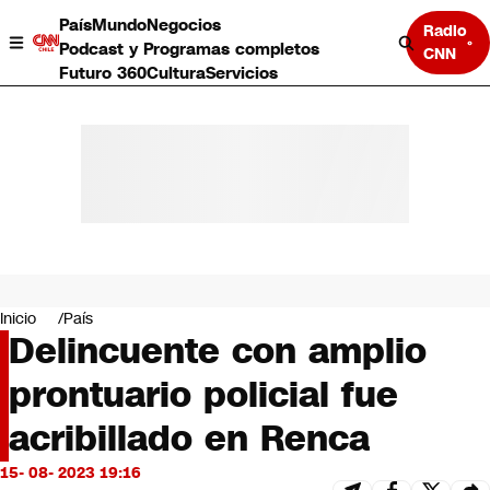
País
Mundo
Negocios
Radio
Podcast y Programas completos
CNN
Futuro 360
Cultura
Servicios
País
Mundo
Negocios
Inicio
País
Delincuente con amplio
Deportes
Programas completos
prontuario policial fue
Cultura
Servicios
acribillado en Renca
Bits
CNN Data
15- 08- 2023 19:16
CNN tiempo