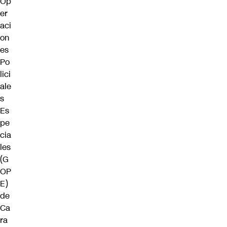
Op
er
aci
on
es
Po
lici
ale
s
Es
pe
cia
les
(G
OP
E)
de
Ca
ra