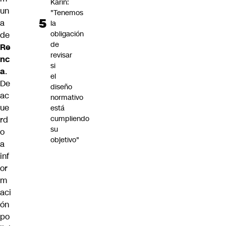
Karin:
un
"Tenemos
a
la
obligación
de
de
Re
revisar
nc
si
a
.
el
De
diseño
ac
normativo
ue
está
cumpliendo
rd
su
o
objetivo"
a
inf
or
m
aci
ón
po