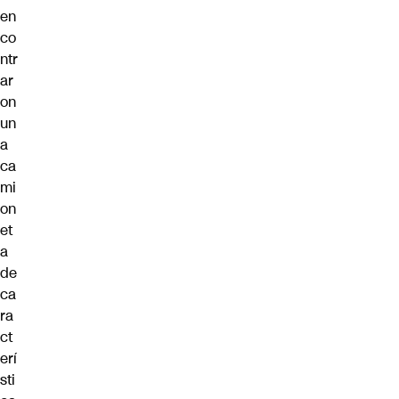
en
co
ntr
ar
on
un
a
ca
mi
on
et
a
de
ca
ra
ct
erí
sti