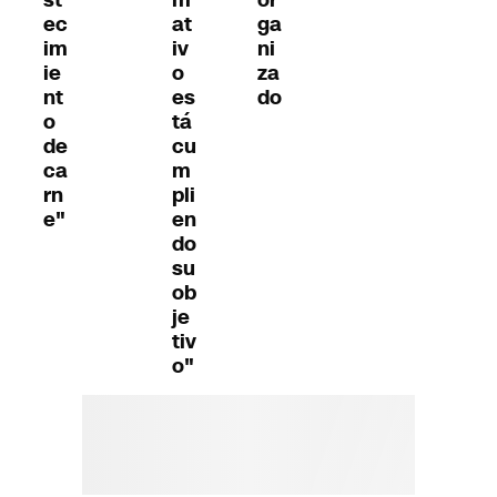
ec
at
ga
im
iv
ni
ie
o
za
nt
es
do
o
tá
de
cu
ca
m
rn
pli
e"
en
do
su
ob
je
tiv
o"