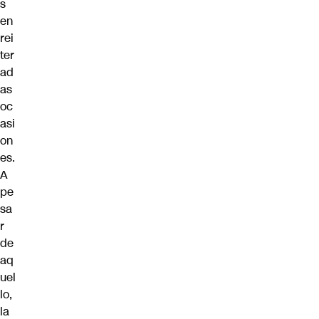
s
en
rei
ter
ad
as
oc
asi
on
es.
A
pe
sa
r
de
aq
uel
lo,
la