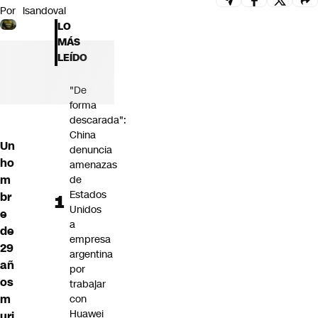
Por
lsandoval
Futuro 360
LO
Opinión
MÁS
LEÍDO
"De
forma
descarada":
China
Un
denuncia
ho
amenazas
m
de
Estados
br
Unidos
e
a
de
empresa
29
argentina
añ
por
os
trabajar
m
con
Huawei
uri