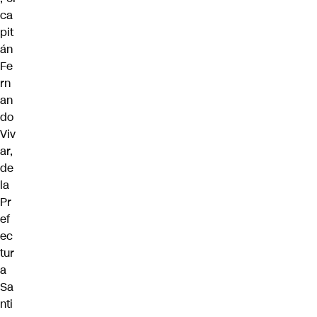
ca
pit
án
Fe
rn
an
do
Viv
ar,
de
la
Pr
ef
ec
tur
a
Sa
nti