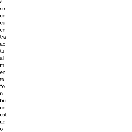
a
se
en
cu
en
tra
ac
tu
al
m
en
te
“e
n
bu
en
est
ad
o