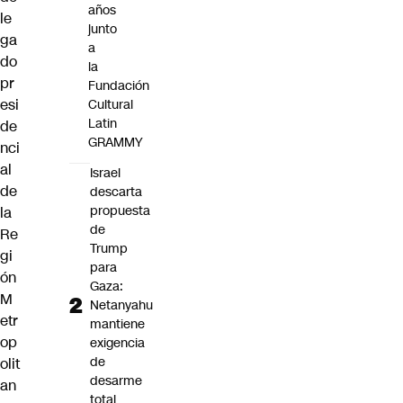
años
le
junto
ga
a
do
la
pr
Fundación
esi
Cultural
Latin
de
GRAMMY
nci
al
Israel
de
descarta
propuesta
la
de
Re
Trump
gi
para
ón
Gaza:
M
Netanyahu
etr
mantiene
op
exigencia
de
olit
desarme
an
total