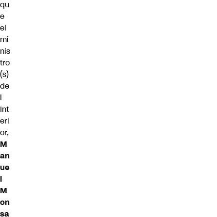
qu
e
el
mi
nis
tro
(s)
de
l
Int
eri
or,
M
an
ue
l
M
on
sa