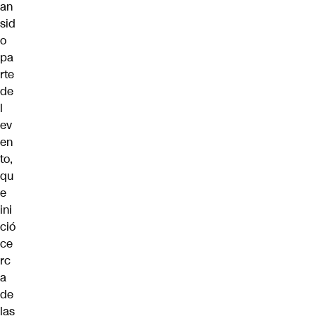
an
sid
o
pa
rte
de
l
ev
en
to,
qu
e
ini
ció
ce
rc
a
de
las