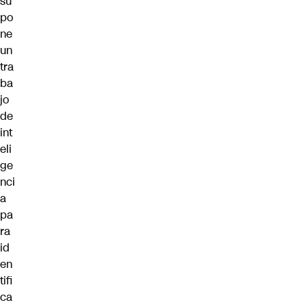
su
po
ne
un
tra
ba
jo
de
int
eli
ge
nci
a
pa
ra
id
en
tifi
ca