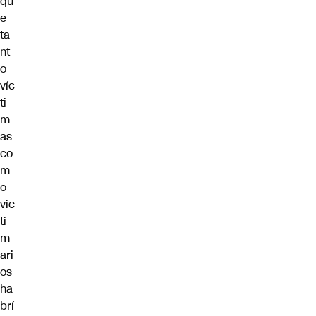
qu
e
ta
nt
o
víc
ti
m
as
co
m
o
vic
ti
m
ari
os
ha
brí