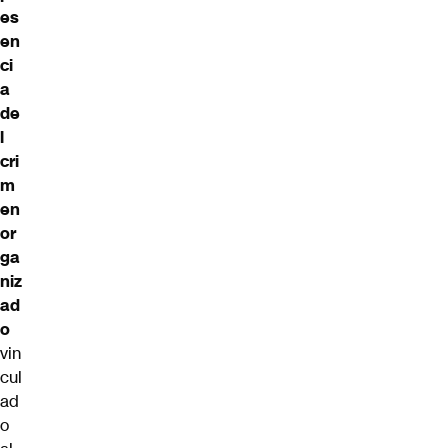
es
en
ci
a
de
l
cri
m
en
or
ga
niz
ad
o
vin
cul
ad
o