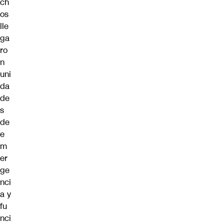
ch
os
lle
ga
ro
n
uni
da
de
s
de
e
m
er
ge
nci
a y
fu
nci