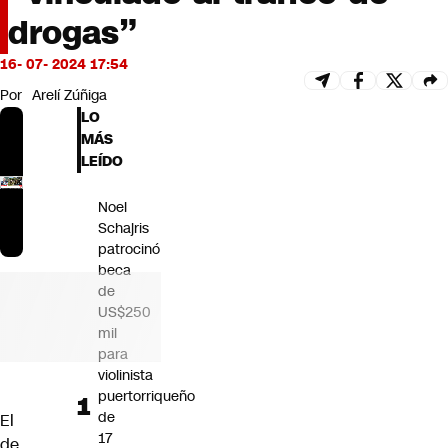
Futuro 360
drogas”
Opinión
16- 07- 2024 17:54
Por
Arelí Zúñiga
LO
MÁS
LEÍDO
Noel
Schajris
patrocinó
beca
de
US$250
mil
para
violinista
puertorriqueño
de
El
17
de