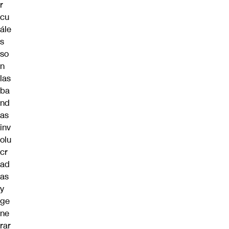
r
cu
ále
s
so
n
las
ba
nd
as
inv
olu
cr
ad
as
y
ge
ne
rar