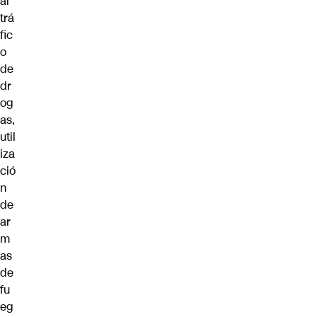
al
trá
fic
o
de
dr
og
as,
util
iza
ció
n
de
ar
m
as
de
fu
eg