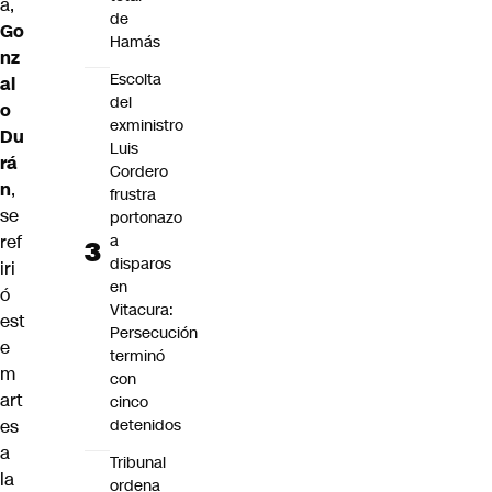
a,
de
Go
Hamás
nz
Escolta
al
del
o
exministro
Du
Luis
rá
Cordero
n
,
frustra
se
portonazo
ref
a
disparos
iri
en
ó
Vitacura:
est
Persecución
e
terminó
m
con
art
cinco
es
detenidos
a
Tribunal
la
ordena