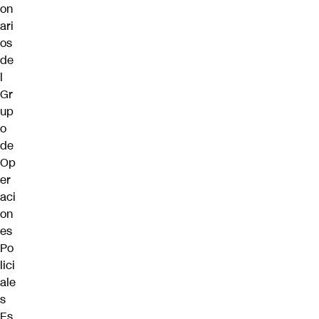
on
ari
os
de
l
Gr
up
o
de
Op
er
aci
on
es
Po
lici
ale
s
Es