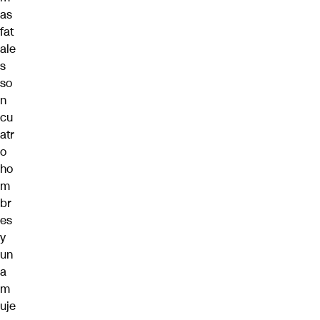
as
fat
ale
s
so
n
cu
atr
o
ho
m
br
es
y
un
a
m
uje