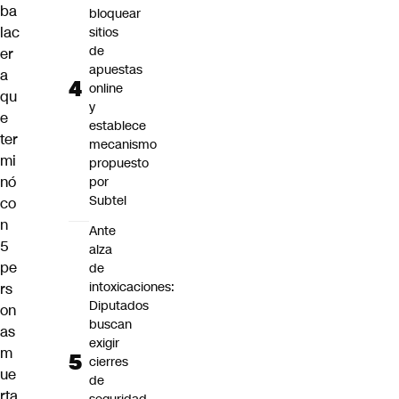
ba
bloquear
lac
sitios
de
er
apuestas
a
online
qu
y
e
establece
ter
mecanismo
mi
propuesto
nó
por
Subtel
co
n
Ante
5
alza
pe
de
intoxicaciones:
rs
Diputados
on
buscan
as
exigir
m
cierres
ue
de
rta