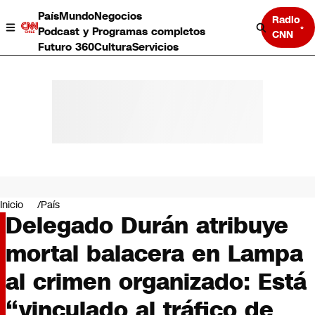
País
Mundo
Negocios
Radio
Podcast y Programas completos
CNN
Futuro 360
Cultura
Servicios
País
Mundo
Negocios
Inicio
País
Delegado Durán atribuye
Deportes
Programas completos
mortal balacera en Lampa
Cultura
Servicios
al crimen organizado: Está
Bits
CNN Data
“vinculado al tráfico de
CNN tiempo