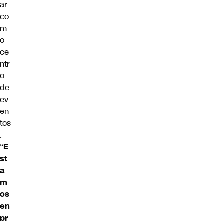
ar
co
m
o
ce
ntr
o
de
ev
en
tos
.
“
E
st
a
m
os
en
pr