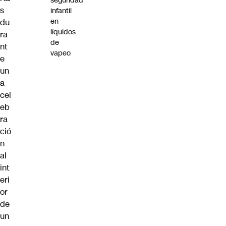
seguridad
s
infantil
en
du
líquidos
ra
de
nt
vapeo
e
un
a
cel
eb
ra
ció
n
al
int
eri
or
de
un