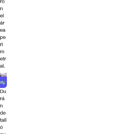
ro
n
el
ár
ea
pe
ri
m
etr
al.
Du
rá
n
de
tall
ó