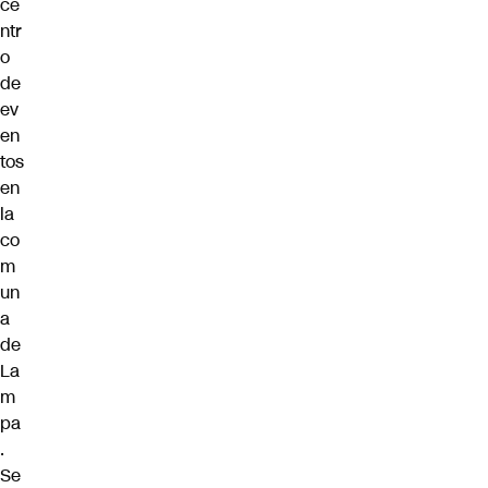
ce
ntr
o
de
ev
en
tos
en
la
co
m
un
a
de
La
m
pa
.
Se