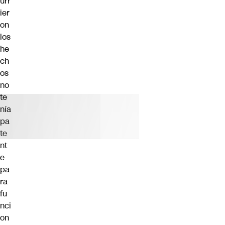
urr
ier
on
los
he
ch
os
no
te
nía
pa
te
nt
e
pa
ra
fu
nci
on