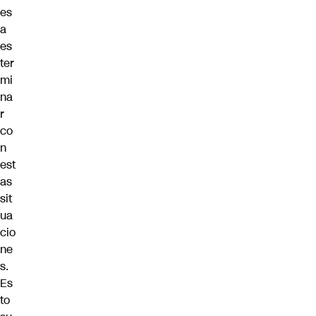
es
a
es
ter
mi
na
r
co
n
est
as
sit
ua
cio
ne
s.
Es
to