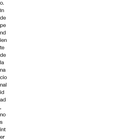
o.
In
de
pe
nd
ien
te
de
la
na
cio
nal
id
ad
,
no
s
int
er