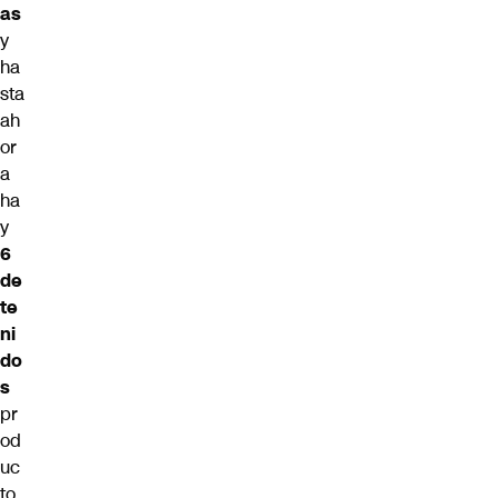
as
y
ha
sta
ah
or
a
ha
y
6
de
te
ni
do
s
pr
od
uc
to