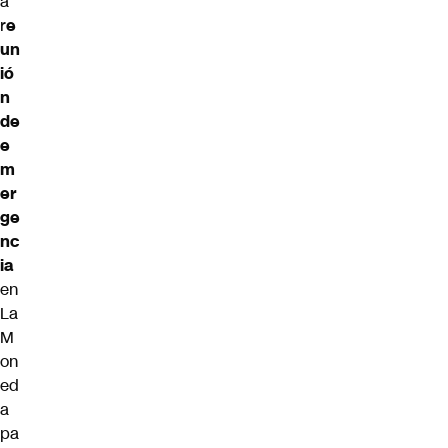
a
r
e
un
ió
n
de
e
m
er
ge
nc
ia
en
La
M
on
ed
a
pa