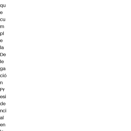
qu
e
cu
m
pl
e
la
De
le
ga
ció
n
Pr
esi
de
nci
al
en