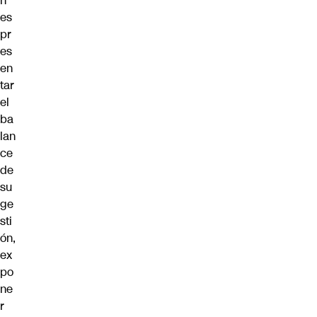
n
es
pr
es
en
tar
el
ba
lan
ce
de
su
ge
sti
ón,
ex
po
ne
r