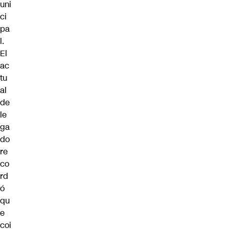
uni
ci
pa
l.
El
ac
tu
al
de
le
ga
do
re
co
rd
ó
qu
e
coi