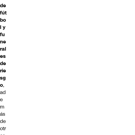
de
fút
bo
l y
fu
ne
ral
es
de
rie
sg
o
,
ad
e
m
ás
de
otr