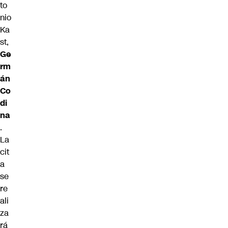
to
nio
Ka
st,
Ge
rm
án
Co
di
na
.
La
cit
a
se
re
ali
za
rá