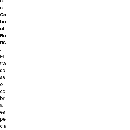
nt
e
Ga
bri
el
Bo
ric
.
El
tra
sp
as
o
co
br
a
es
pe
cia