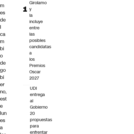
Girolamo
m
y
es
la
de
incluye
l
entre
ca
las
posibles
m
candidatas
bi
a
o
los
de
Premios
go
Oscar
bi
2027
er
UDI
no,
entrega
est
al
e
Gobierno
lun
20
propuestas
es
para
a
enfrentar