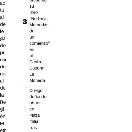
presentar
ac
su
tu
libro
al
“Norteña.
de
Memorias
de
le
un
ga
comienzo”
do
en
pr
el
esi
Centro
de
Cultural
nci
La
Moneda
al
de
Orrego
la
defiende
Re
obras
gi
en
Plaza
ón
Italia
M
tras
etr