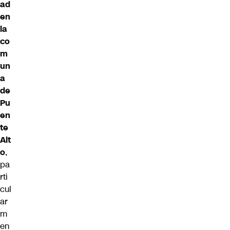
ad
en
la
co
m
un
a
de
Pu
en
te
Alt
o
,
pa
rti
cul
ar
m
en