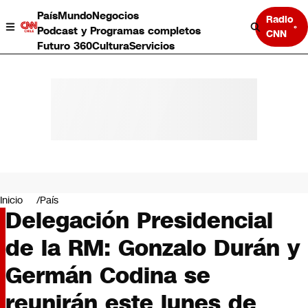
País
Mundo
Negocios
Radio
Podcast y Programas completos
CNN
Futuro 360
Cultura
Servicios
País
Mundo
Negocios
Inicio
País
Delegación Presidencial
Deportes
Programas completos
de la RM: Gonzalo Durán y
Cultura
Servicios
Germán Codina se
Bits
CNN Data
reunirán este lunes de
CNN tiempo