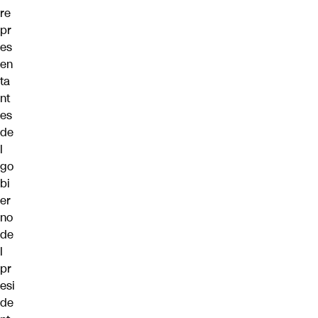
re
pr
es
en
ta
nt
es
de
l
go
bi
er
no
de
l
pr
esi
de