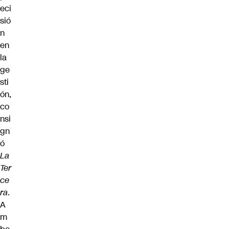
eci
sió
n
en
la
ge
sti
ón,
co
nsi
gn
ó
La
Ter
ce
ra
.
A
m