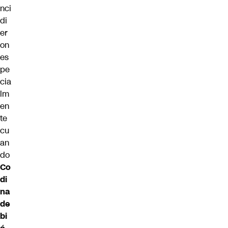
nci
di
er
on
es
pe
cia
lm
en
te
cu
an
do
Co
di
na
de
bi