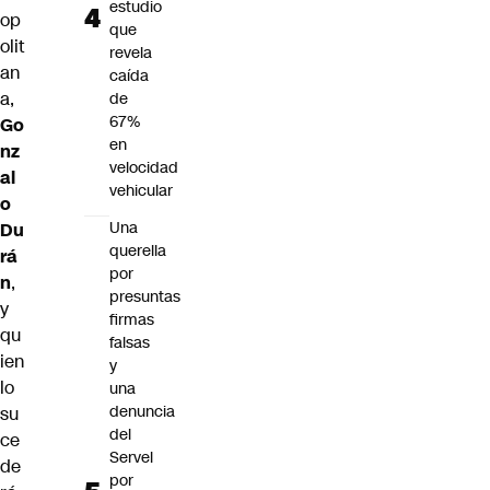
estudio
op
que
olit
revela
an
caída
a,
de
67%
Go
en
nz
velocidad
al
vehicular
o
Una
Du
querella
rá
por
n
,
presuntas
y
firmas
qu
falsas
ien
y
lo
una
denuncia
su
del
ce
Servel
de
por