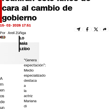
Futuro 360
cara al cambio de
Opinión
gobierno
15- 02- 2026 17:51
Por
Arelí Zúñiga
LO
MÁS
LEÍDO
“Genera
expectación”:
Medio
especializado
A
destaca
m
a
en
la
os
actriz
Mariana
de
di
un