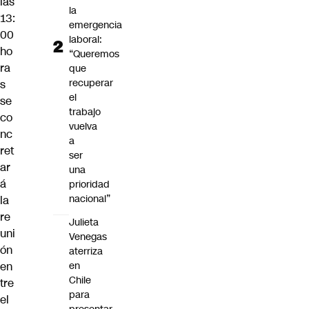
las
la
13:
emergencia
00
laboral:
ho
“Queremos
ra
que
recuperar
s
el
se
trabajo
co
vuelva
nc
a
ret
ser
ar
una
á
prioridad
nacional”
la
re
Julieta
uni
Venegas
ón
aterriza
en
en
Chile
tre
para
el