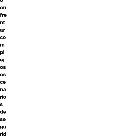
ó
en
fre
nt
ar
co
m
pl
ej
os
es
ce
na
rio
s
de
se
gu
rid