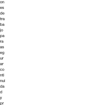
on
es
de
tra
ba
jo
pa
ra
as
eg
ur
ar
co
nti
nui
da
d
y
pr