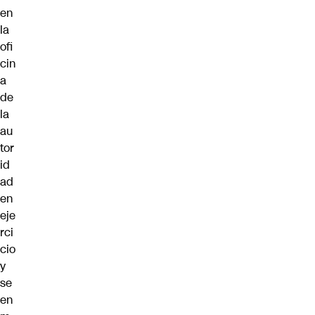
en
la
ofi
cin
a
de
la
au
tor
id
ad
en
eje
rci
cio
y
se
en