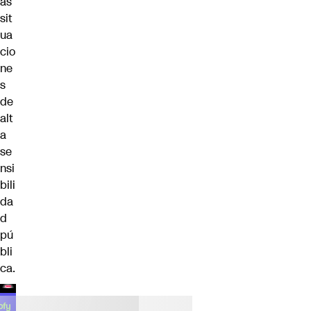
as
sit
ua
cio
ne
s
de
alt
a
se
nsi
bili
da
d
pú
bli
ca.