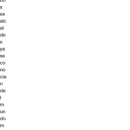
bo
s
ex
alc
al
de
s
ya
se
co
no
cía
n
de
l
m
un
do
m