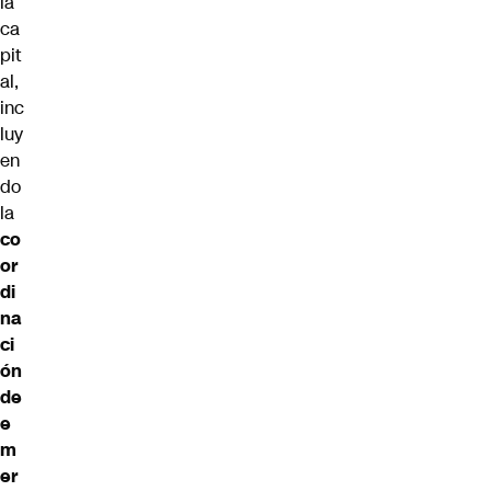
la
ca
pit
al,
inc
luy
en
do
la
co
or
di
na
ci
ón
de
e
m
er