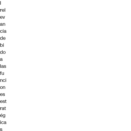
l
rel
ev
an
cia
de
bi
do
a
las
fu
nci
on
es
est
rat
ég
ica
s