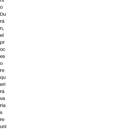
nt
ó
Du
rá
n,
el
pr
oc
es
o
re
qu
eri
rá
va
ria
s
re
uni