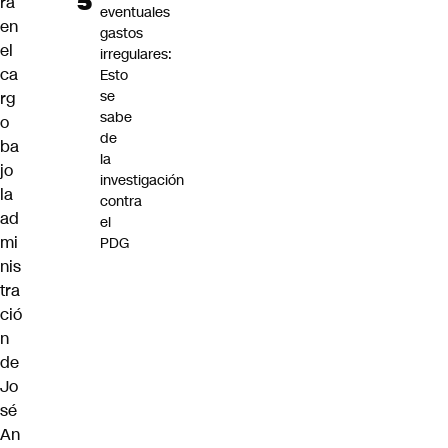
rá
eventuales
en
gastos
el
irregulares:
ca
Esto
se
rg
sabe
o
de
ba
la
jo
investigación
la
contra
ad
el
mi
PDG
nis
tra
ció
n
de
Jo
sé
An