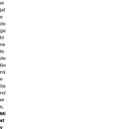
el
jef
e
de
ga
bi
ne
te
de
Be
rni
e
Sa
nd
er
s,
Mi
st
y