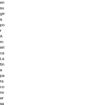
en
su
gir
a
po
r
A
m
éri
ca
La
tin
a
pa
ra
co
nv
er
sa