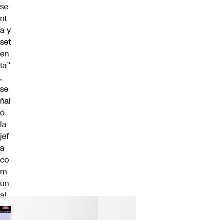
se
nt
a y
set
en
ta”
,
se
ñal
ó
la
jef
a
co
m
un
al.