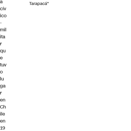
a
Tarapacá"
cív
ico
-
mil
ita
r
qu
e
tuv
o
lu
ga
r
en
Ch
ile
en
19