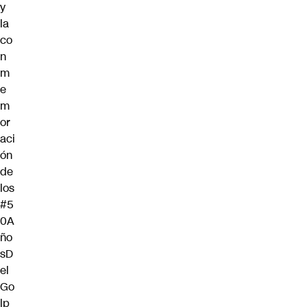
y
la
co
n
m
e
m
or
aci
ón
de
los
#5
0A
ño
sD
el
Go
lp