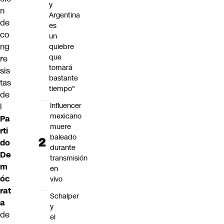
y
n
Argentina
de
es
co
un
ng
quiebre
que
re
tomará
sis
bastante
tas
tiempo"
de
Influencer
l
mexicano
Pa
muere
rti
baleado
do
durante
De
transmisión
m
en
óc
vivo
rat
Schalper
a
y
de
el