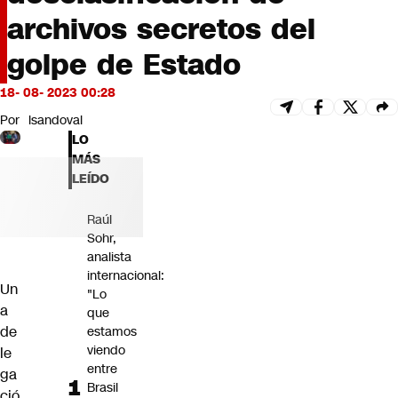
Futuro 360
archivos secretos del
Opinión
golpe de Estado
18- 08- 2023 00:28
Por
lsandoval
LO
MÁS
LEÍDO
Raúl
Sohr,
analista
internacional:
Un
"Lo
a
que
de
estamos
viendo
le
entre
ga
Brasil
ció