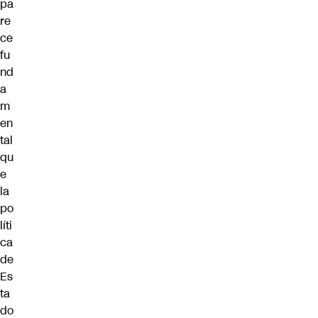
pa
re
ce
fu
nd
a
m
en
tal
qu
e
la
po
líti
ca
de
Es
ta
do