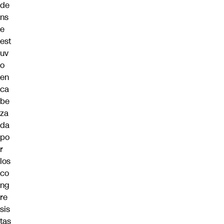
de
ns
e
est
uv
o
en
ca
be
za
da
po
r
los
co
ng
re
sis
tas