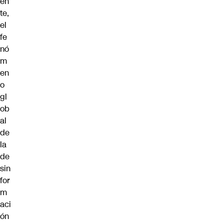
en
te,
el
fe
nó
m
en
o
gl
ob
al
de
la
de
sin
for
m
aci
ón