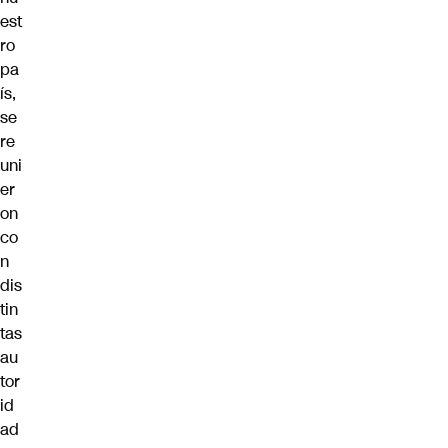
est
ro
pa
ís,
se
re
uni
er
on
co
n
dis
tin
tas
au
tor
id
ad