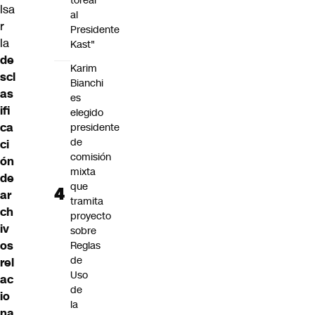
torear
lsa
al
r
Presidente
la
Kast"
de
Karim
scl
Bianchi
as
es
ifi
elegido
ca
presidente
de
ci
comisión
ón
mixta
de
que
ar
tramita
ch
proyecto
iv
sobre
os
Reglas
de
rel
Uso
ac
de
io
la
na