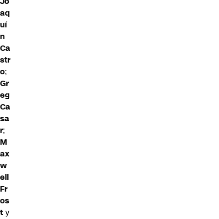
Jo
aq
uí
n
Ca
str
o
;
Gr
eg
Ca
sa
r
;
M
ax
w
ell
Fr
os
t
y