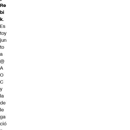
Re
bi
k
.
Es
toy
jun
to
a
@
A
O
C
y
la
de
le
ga
ció