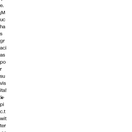
e
.
¡M
uc
ha
s
gr
aci
as
po
r
su
vis
ita!
💫
pi
c.t
wit
ter