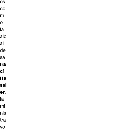
es
co
m
o
la
alc
al
de
sa
Ira
cí
Ha
ssl
er
,
la
mi
nis
tra
vo