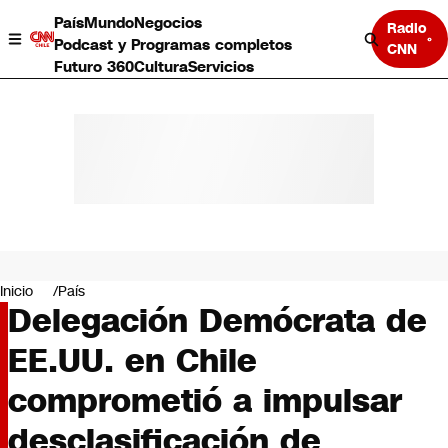
País
Mundo
Negocios
Radio
Podcast y Programas completos
CNN
Futuro 360
Cultura
Servicios
País
Mundo
Negocios
Inicio
País
Delegación Demócrata de
Deportes
Programas completos
EE.UU. en Chile
Cultura
Servicios
comprometió a impulsar
Bits
CNN Data
desclasificación de
CNN tiempo