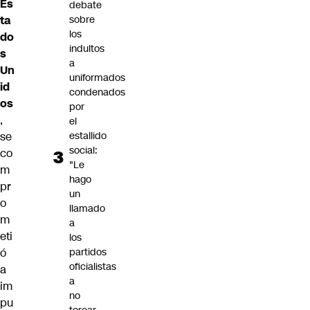
Es
debate
sobre
ta
los
do
indultos
s
a
Un
uniformados
id
condenados
os
por
,
el
estallido
se
social:
co
"Le
m
hago
pr
un
o
llamado
m
a
eti
los
partidos
ó
oficialistas
a
a
im
no
pu