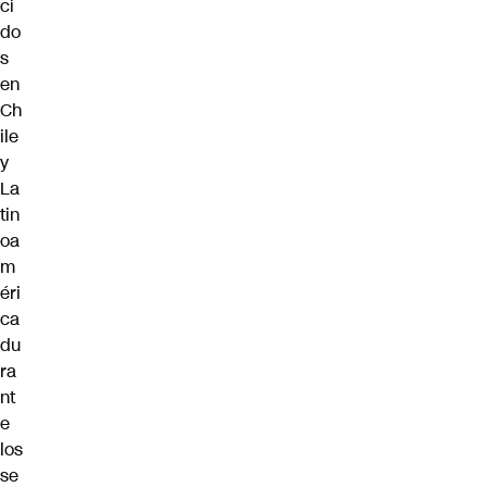
ci
do
s
en
Ch
ile
y
La
tin
oa
m
éri
ca
du
ra
nt
e
los
se