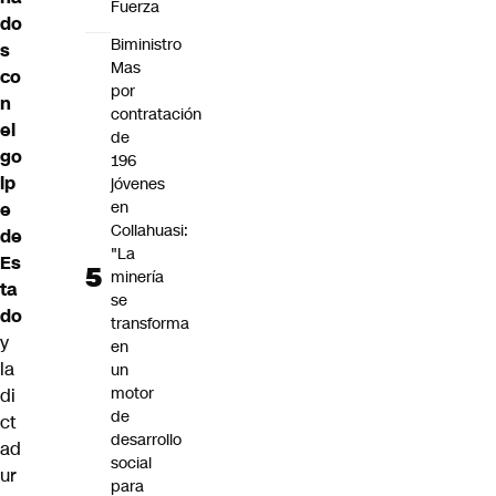
Fuerza
do
Biministro
s
Mas
co
por
n
contratación
el
de
go
196
lp
jóvenes
en
e
Collahuasi:
de
"La
Es
minería
ta
se
do
transforma
y
en
la
un
motor
di
de
ct
desarrollo
ad
social
ur
para