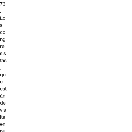
73
.
Lo
s
co
ng
re
sis
tas
,
qu
e
est
án
de
vis
ita
en
nu