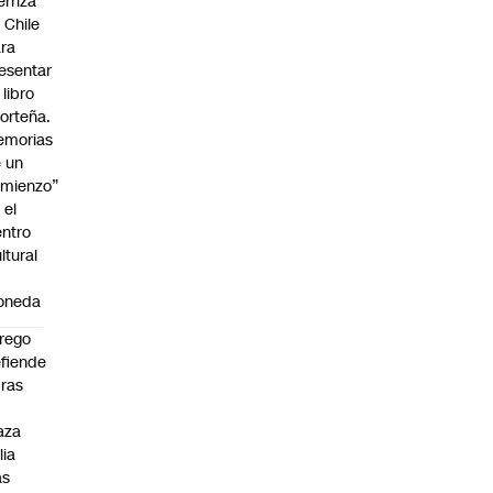
erriza
 Chile
ra
esentar
 libro
orteña.
emorias
 un
mienzo”
 el
ntro
ltural
a
oneda
rego
fiende
ras
n
aza
lia
as