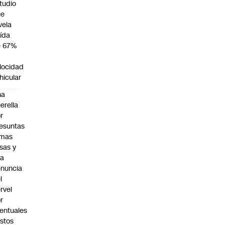
tudio
ue
vela
ída
e 67%
n
locidad
hicular
na
erella
r
esuntas
rmas
lsas y
na
nuncia
l
rvel
r
entuales
stos