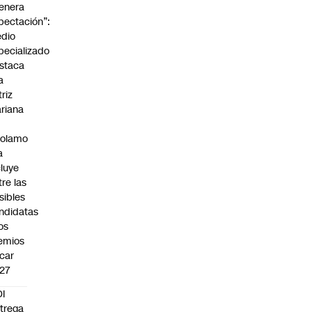
enera
pectación”:
dio
pecializado
staca
a
triz
riana
rolamo
a
cluye
tre las
sibles
ndidatas
los
emios
car
27
I
trega