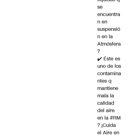
se
encuentra
n en
suspensió
n en la
Atmósfera
?
✔️ Éste es
uno de los
contamina
ntes q
mantiene
mala la
calidad
del aire
en la
#RM
? ¡Cuida
el Aire en