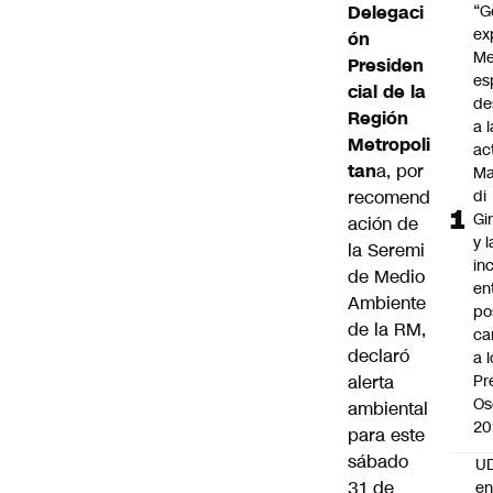
Delegaci
“G
ex
ón
Me
Presiden
es
cial de la
de
Región
a l
Metropoli
ac
tan
a, por
Ma
recomend
di
Gi
ación de
y l
la Seremi
in
de Medio
en
Ambiente
po
de la RM,
ca
declaró
a 
alerta
Pr
Os
ambiental
20
para este
sábado
UD
31 de
en