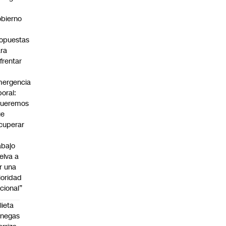
bierno
0
opuestas
ra
frentar
ergencia
boral:
Queremos
ue
cuperar
abajo
elva a
r una
ioridad
cional”
lieta
enegas