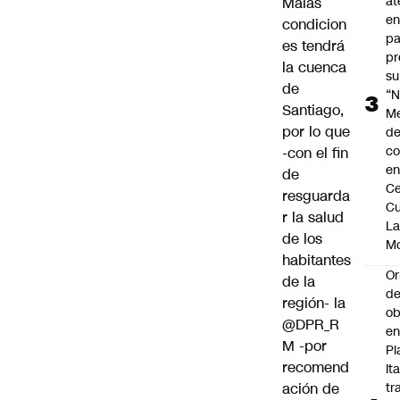
at
Malas
en
condicion
pa
es tendrá
pr
la cuenca
su
de
“N
Santiago,
M
por lo que
de
co
-con el fin
en
de
Ce
resguarda
Cu
r la salud
L
de los
M
habitantes
Or
de la
de
región- la
ob
@DPR_R
e
M
-por
Pl
recomend
Ita
ación de
tr