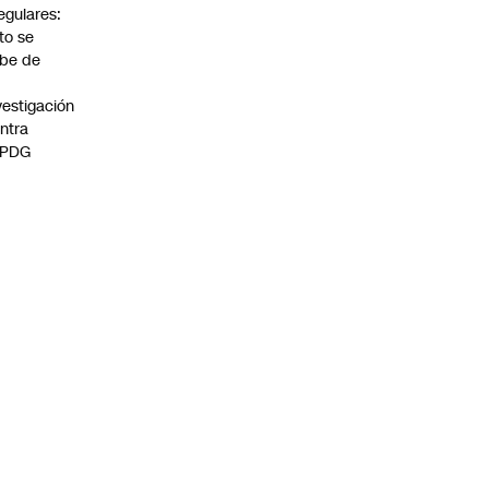
regulares:
to se
be de
vestigación
ntra
 PDG