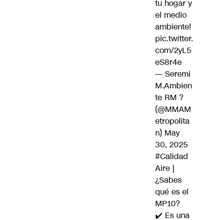
tu hogar y
el medio
ambiente!
pic.twitter.
com/2yL5
eS8r4e
— Seremi
M.Ambien
te RM ?
(@MMAM
etropolita
n)
May
30, 2025
#Calidad
Aire
|
¿Sabes
qué es el
MP10?
✔️ Es una