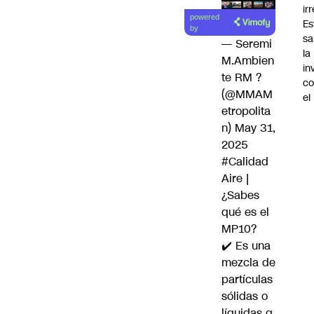
ir
Lea el
powered
Es
artículo
by
sa
— Seremi
la
M.Ambien
in
te RM ?
co
(@MMAM
el
etropolita
n)
May 31,
2025
#Calidad
Aire
|
¿Sabes
qué es el
MP10?
✔️ Es una
mezcla de
partículas
sólidas o
líquidas q