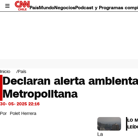
País
Mundo
Negocios
Podcast y Programas comp
País
Mundo
Inicio
País
Negocios
Declaran alerta ambienta
Deportes
Metropolitana
Programas completos
Cultura
Servicios
30- 05- 2025 22:16
Bits
Por
Polet Herrera
CNN Data
LO 
CNN tiempo
LEÍD
Futuro 360
La
Opinión