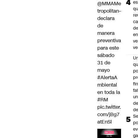
es
@MMAMe
q
tropolitan
–
re
declara
ca
de
d
manera
e
preventiva
ve
para este
ve
sábado
U
31 de
qu
mayo
po
#AlertaA
pr
fi
mbiental
fa
en toda la
u
#RM
de
pic.twitter.
de
com/jBg7
Se
atEnSl
po
ev
ga