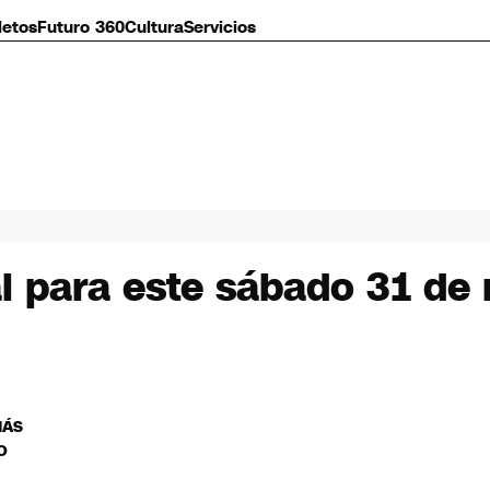
letos
Futuro 360
Cultura
Servicios
l para este sábado 31 de
MÁS
O