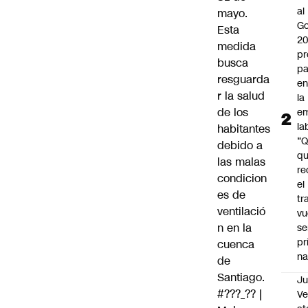
al
mayo.
Go
Esta
2
medida
pr
busca
pa
resguarda
en
r la salud
la
de los
em
la
habitantes
“
debido a
q
las malas
re
condicion
el
es de
tr
ventilació
vu
n en la
se
pr
cuenca
na
de
Santiago.
Ju
#???_??
|
V