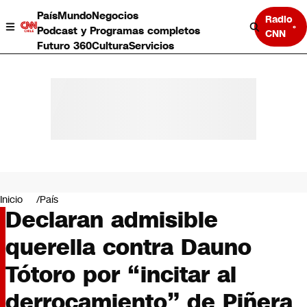
País
Mundo
Negocios
Radio
Podcast y Programas completos
CNN
Futuro 360
Cultura
Servicios
País
Mundo
Negocios
Inicio
País
Declaran admisible
Deportes
Programas completos
querella contra Dauno
Cultura
Servicios
Tótoro por “incitar al
Bits
CNN Data
derrocamiento” de Piñera
CNN tiempo