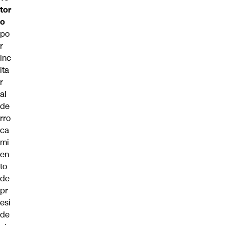
tor
o
po
r
inc
ita
r
al
de
rro
ca
mi
en
to
de
pr
esi
de