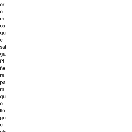
er
e
m
os
qu
e
sal
ga
Pi
ñe
ra
pa
ra
qu
e
lle
gu
e
otr