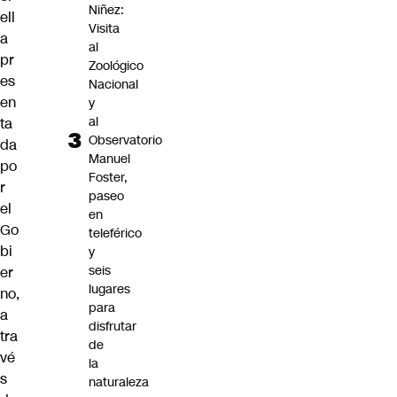
Niñez:
ell
Visita
a
al
pr
Zoológico
es
Nacional
en
y
al
ta
Observatorio
da
Manuel
po
Foster,
r
paseo
el
en
Go
teleférico
bi
y
seis
er
lugares
no,
para
a
disfrutar
tra
de
vé
la
s
naturaleza