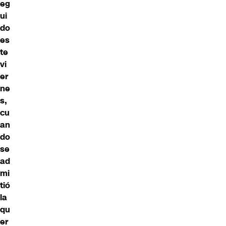
eg
ui
do
es
te
vi
er
ne
s,
cu
an
do
se
ad
mi
tió
la
qu
er