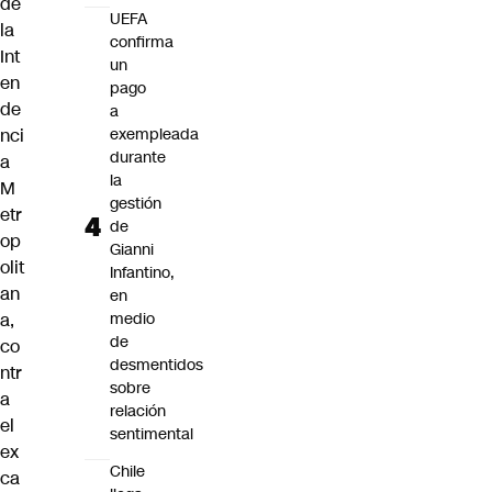
de
UEFA
la
confirma
Int
un
en
pago
de
a
nci
exempleada
durante
a
la
M
gestión
etr
de
op
Gianni
olit
Infantino,
an
en
a,
medio
de
co
desmentidos
ntr
sobre
a
relación
el
sentimental
ex
Chile
ca