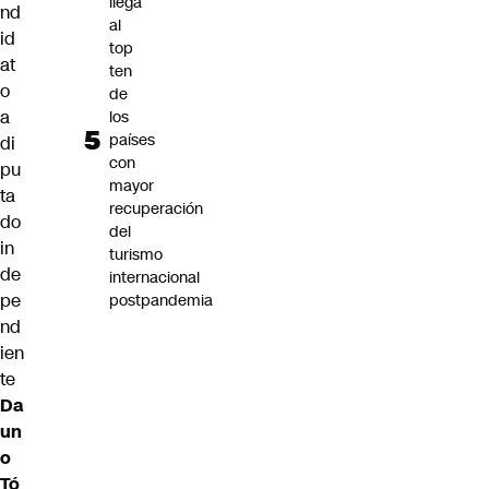
llega
nd
al
id
top
at
ten
o
de
a
los
países
di
con
pu
mayor
ta
recuperación
do
del
in
turismo
de
internacional
pe
postpandemia
nd
ien
te
Da
un
o
Tó