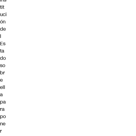
tit
uci
ón
de
l
Es
ta
do
so
br
e
ell
a
pa
ra
po
ne
r