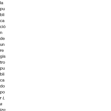
la
pu
bli
ca
ció
n
de
un
re
gis
tro
pu
bli
ca
do
po
r
L
a
Izq