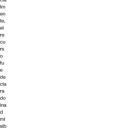
lm
en
te,
el
re
cu
rs
o
fu
e
de
cla
ra
do
ina
d
mi
sib