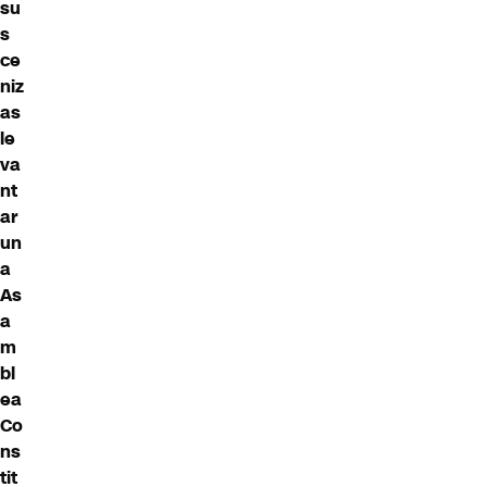
su
s
ce
niz
as
le
va
nt
ar
un
a
As
a
m
bl
ea
Co
ns
tit