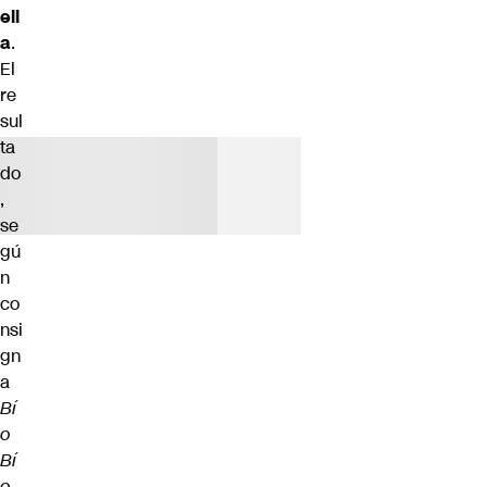
ell
a
.
El
re
sul
ta
do
,
se
gú
n
co
nsi
gn
a
Bí
o
Bí
o