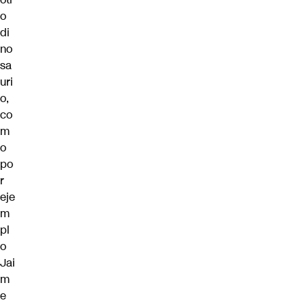
o
di
no
sa
uri
o,
co
m
o
po
r
eje
m
pl
o
Jai
m
e