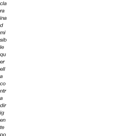
cla
ra
ina
d
mi
sib
le
qu
er
ell
a
co
ntr
a
dir
ig
en
te
po