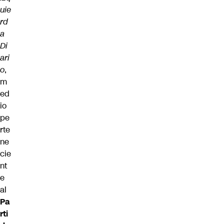
uie
rd
a
Di
ari
o
,
m
ed
io
pe
rte
ne
cie
nt
e
al
Pa
rti