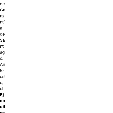
de
Ga
ra
ntí
a
de
Sa
nti
ag
o.
An
te
est
o,
el
Ej
ec
uti
vo