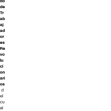
do
de
Tr
ab
aj
ad
or
es
Re
vo
lu
ci
on
ari
os
d
el
cu
al