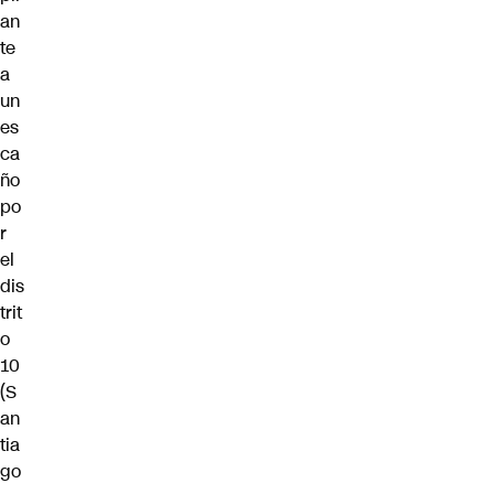
an
te
a
un
es
ca
ño
po
r
el
dis
trit
o
10
(S
an
tia
go