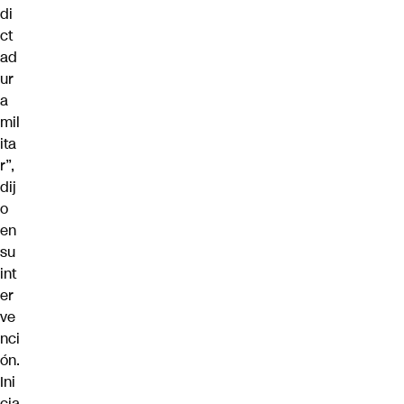
di
ct
ad
ur
a
mil
ita
r”,
dij
o
en
su
int
er
ve
nci
ón.
Ini
cia