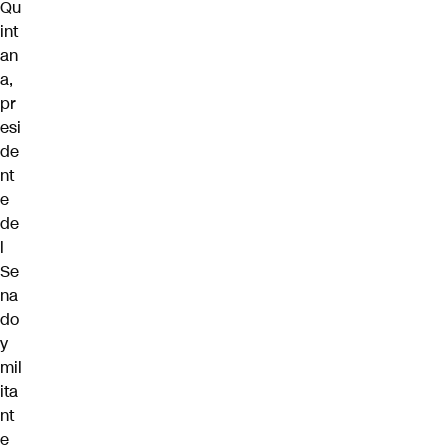
Qu
int
an
a,
pr
esi
de
nt
e
de
l
Se
na
do
y
mil
ita
nt
e