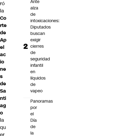
Ante
ró
alza
la
de
Co
intoxicaciones:
rte
Diputados
de
buscan
Ap
exigir
cierres
el
de
ac
seguridad
io
infantil
ne
en
s
líquidos
de
de
Sa
vapeo
nti
Panoramas
ag
por
o
el
la
Día
de
qu
la
er