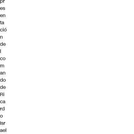
pr
es
en
ta
ció
n
de
l
co
m
an
do
de
Ri
ca
rd
o
Isr
ael