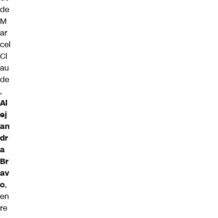
de
M
ar
cel
Cl
au
de
,
Al
ej
an
dr
a
Br
av
o
,
en
re