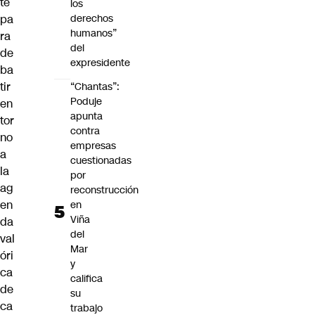
te
los
pa
derechos
humanos”
ra
del
de
expresidente
ba
tir
“Chantas”:
Poduje
en
apunta
tor
contra
no
empresas
a
cuestionadas
la
por
ag
reconstrucción
en
en
Viña
da
del
val
Mar
óri
y
ca
califica
de
su
ca
trabajo