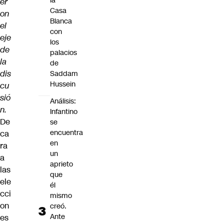
la
er
Casa
on
Blanca
el
con
eje
los
de
palacios
la
de
dis
Saddam
Hussein
cu
sió
Análisis:
n.
Infantino
De
se
encuentra
ca
en
ra
un
a
aprieto
las
que
ele
él
cci
mismo
on
creó.
Ante
es