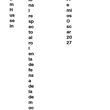
m
e
na
H
mi
l
us
os
re
se
O
sp
in
sc
ec
ar
to
20
al
27
ro
l
en
la
de
fe
ns
a
de
la
de
m
oc