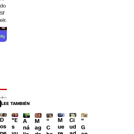
do
Sf
eir.
LEE TAMBIÉN
D
"E
M
Ci
“
A
M
“
os
s
ue
ud
G
ná
ag
C
pe
vu
re
ad