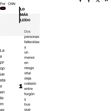
Por
CNN
Futuro 360
LO
Opinión
MÁS
LEÍDO
Dos
personas
fallecidas
y
La
un
s
menor
pr
en
op
riesgo
vital
ue
deja
sta
colisión
s
entre
en
furgón
te
y
m
bus
as
que