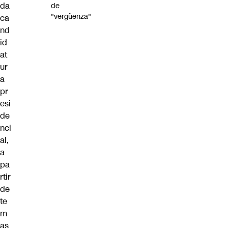
da
de
"vergüenza"
ca
nd
id
at
ur
a
pr
esi
de
nci
al,
a
pa
rtir
de
te
m
as