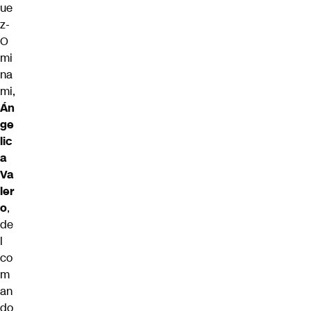
ue
z-
O
mi
na
mi,
Án
ge
lic
a
Va
ler
o
,
de
l
co
m
an
do