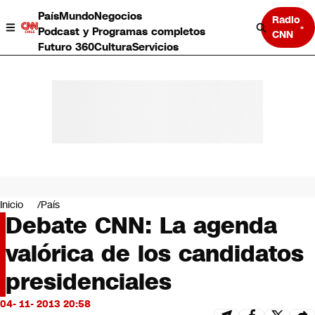
País
Mundo
Negocios
Radio
Podcast y Programas completos
CNN
Futuro 360
Cultura
Servicios
País
Mundo
Negocios
Inicio
País
Debate CNN: La agenda
Deportes
Programas completos
valórica de los candidatos
Cultura
Servicios
presidenciales
Bits
CNN Data
04- 11- 2013 20:58
CNN tiempo