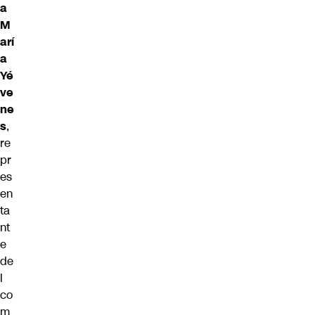
a
M
arí
a
Yé
ve
ne
s
,
re
pr
es
en
ta
nt
e
de
l
co
m