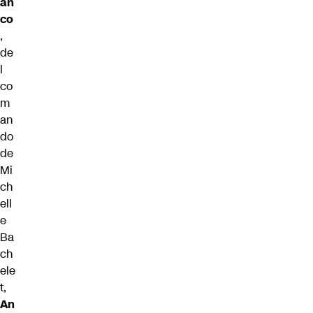
an
co
,
de
l
co
m
an
do
de
Mi
ch
ell
e
Ba
ch
ele
t,
An