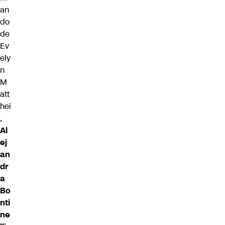
an
do
de
Ev
ely
n
M
att
hei
,
Al
ej
an
dr
a
Bo
nti
ne