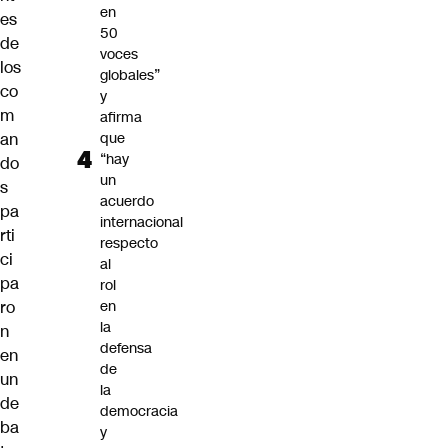
en
es
50
de
voces
los
globales”
co
y
m
afirma
an
que
“hay
do
un
s
acuerdo
pa
internacional
rti
respecto
ci
al
pa
rol
ro
en
la
n
defensa
en
de
un
la
de
democracia
ba
y