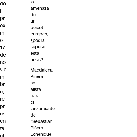
la
de
amenaza
l
de
pr
un
óxi
boicot
m
europeo,
o
¿podrá
superar
17
esta
de
crisis?
no
vie
Magdalena
m
Piñera
se
br
alista
e,
para
re
el
pr
lanzamiento
es
de
en
“Sebastián
ta
Piñera
Echenique
nt