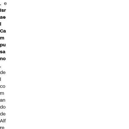
, e
Isr
ae
l
Ca
m
pu
sa
no
,
de
l
co
m
an
do
de
Alf
re