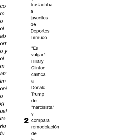
trasladaba
co
a
m
juveniles
o
de
el
Deportes
ab
Temuco
ort
"Es
o y
vulgar":
el
Hillary
m
Clinton
atr
califica
im
a
Donald
oni
Trump
o
de
ig
"narcisista"
ual
y
ita
compara
rio
remodelación
fu
de