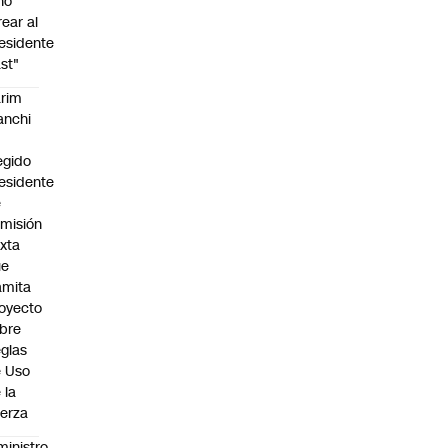
no
rear al
esidente
st"
rim
anchi
egido
esidente
e
misión
xta
ue
amita
oyecto
bre
glas
 Uso
 la
erza
ministro