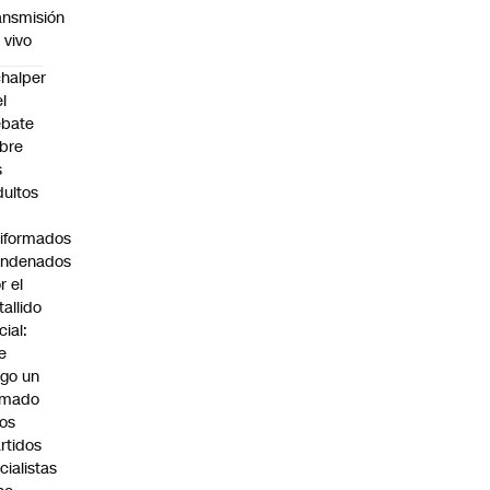
ansmisión
 vivo
halper
el
ebate
bre
s
dultos
iformados
ondenados
r el
tallido
cial:
e
go un
amado
los
rtidos
icialistas