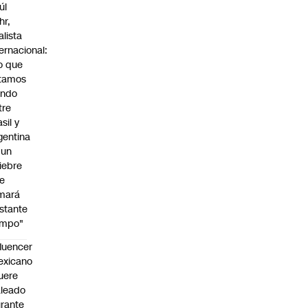
úl
hr,
alista
ternacional:
o que
tamos
endo
tre
sil y
gentina
 un
iebre
e
mará
stante
empo"
fluencer
exicano
uere
leado
rante