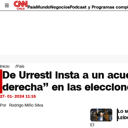
País
Mundo
Negocios
Podcast y Programas comp
País
Mundo
Inicio
País
Negocios
De Urresti insta a un acu
Deportes
derecha” en las eleccion
Programas completos
Cultura
Servicios
27- 01- 2024 11:16
Bits
Por
Rodrigo Miño Silva
CNN Data
LO 
CNN tiempo
LEÍD
Futuro 360
El
Opinión