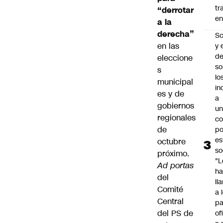
tr
“derrotar
en
a la
derecha”
Sc
en las
y 
d
eleccione
so
s
lo
municipal
in
es y de
a
gobiernos
un
regionales
c
de
po
es
octubre
so
próximo.
"L
Ad portas
ha
del
ll
Comité
a 
Central
pa
del PS de
of