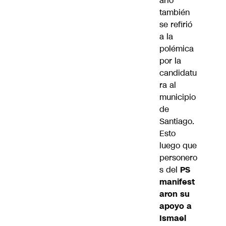
ario
también
se refirió
a la
polémica
por la
candidatu
ra al
municipio
de
Santiago.
Esto
luego que
personero
s del
PS
manifest
aron su
apoyo a
Ismael