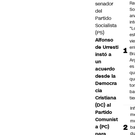
Ra
senador
So
del
an
Partido
in
Socialista
"L
(PS)
es
Alfonso
vi
de Urresti
en
Bra
instó a
Ar
un
es
acuerdo
qu
desde la
qu
Democra
to
cia
ba
Cristiana
ti
(DC) al
In
Partido
m
Comunist
m
a (PC)
ba
para
du