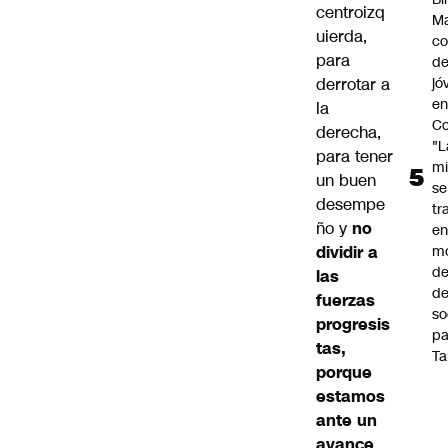
centroizq
Ma
uierda,
co
para
de
derrotar a
jó
e
la
Co
derecha,
"L
para tener
mi
un buen
se
desempe
tr
ño y
no
en
dividir a
m
d
las
de
fuerzas
so
progresis
pa
tas,
Ta
porque
estamos
ante un
avance