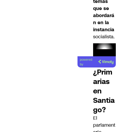
temas
que se
abordará
n en la
instancia
socialista.
powered
by
¿Prim
arias
en
Santia
go?
El
parlament