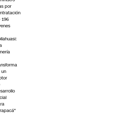
s por
ntratación
 196
venes
n
llahuasi:
a
nería
ansforma
 un
otor
e
sarrollo
cial
ra
rapacá"