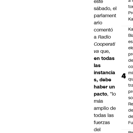
a 
este
to
sábado, el
Pr
parlament
Ka
ario
Ka
comentó
Bi
a
Radio
es
Cooperati
el
va
que,
pr
en todas
d
las
co
instancia
mi
q
s, debe
tr
haber un
pr
pacto
, “lo
so
más
Re
amplio de
de
todas las
de
fuerzas
Fu
del
Bi