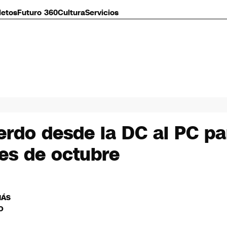
letos
Futuro 360
Cultura
Servicios
erdo desde la DC al PC pa
es de octubre
MÁS
O