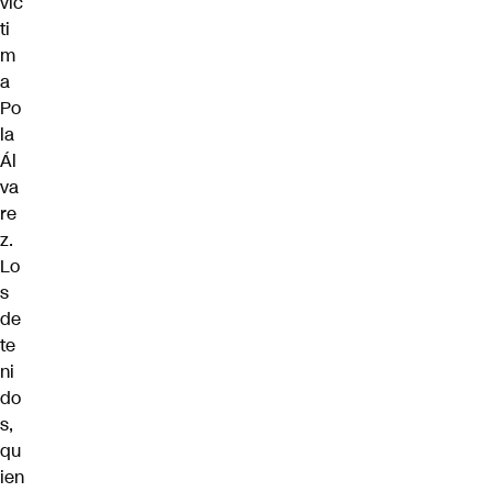
víc
ti
m
a
Po
la
Ál
va
re
z.
Lo
s
de
te
ni
do
s,
qu
ien