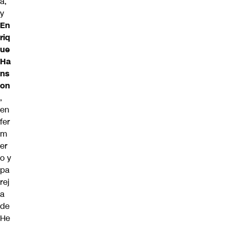
a,
y
En
riq
ue
Ha
ns
on
,
en
fer
m
er
o y
pa
rej
a
de
He