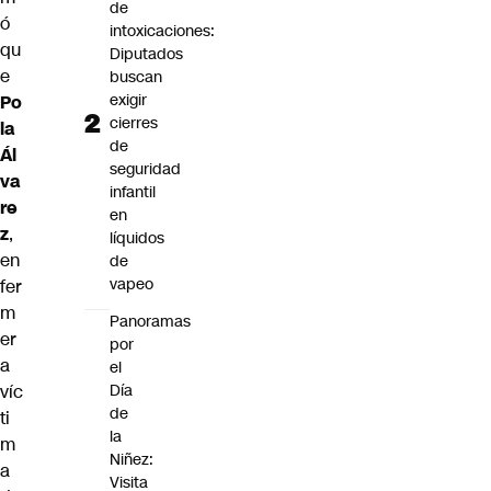
de
ó
intoxicaciones:
qu
Diputados
e
buscan
exigir
Po
cierres
la
de
Ál
seguridad
va
infantil
re
en
z
,
líquidos
en
de
vapeo
fer
m
Panoramas
er
por
a
el
Día
víc
de
ti
la
m
Niñez:
a
Visita