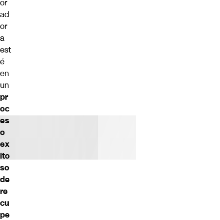
or
ad
or
a
est
é
en
un
pr
oc
es
o
ex
ito
so
de
re
cu
pe