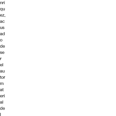
nrí
qu
ez,
ac
us
ad
o
de
se
r
el
au
tor
m
at
eri
al
de
l