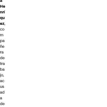
a
He
nrí
qu
ez
,
co
m
pa
ñe
ra
de
tra
ba
jo,
ac
us
ad
a
de