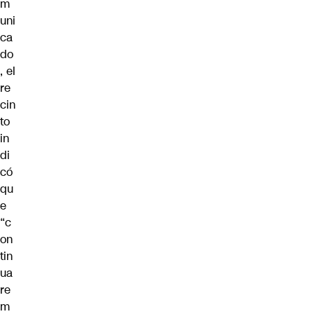
m
uni
ca
do
, el
re
cin
to
in
di
có
qu
e
“c
on
tin
ua
re
m