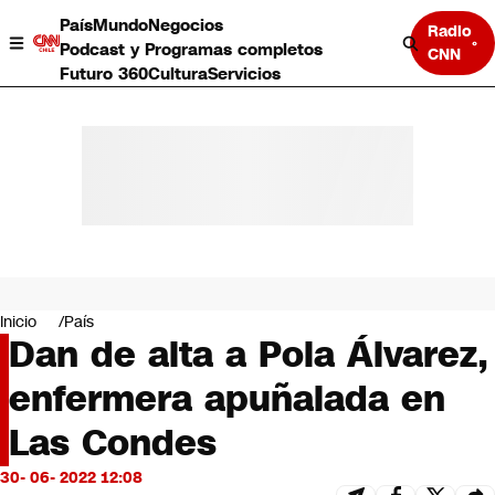
País
Mundo
Negocios
Radio
Podcast y Programas completos
CNN
Futuro 360
Cultura
Servicios
País
Mundo
Negocios
Inicio
País
Dan de alta a Pola Álvarez,
Deportes
Programas completos
enfermera apuñalada en
Cultura
Servicios
Las Condes
Bits
CNN Data
30- 06- 2022 12:08
CNN tiempo