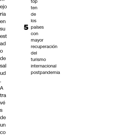
top
ejo
ten
ría
de
los
en
países
su
con
est
mayor
ad
recuperación
o
del
de
turismo
sal
internacional
postpandemia
ud
.
A
tra
vé
s
de
un
co