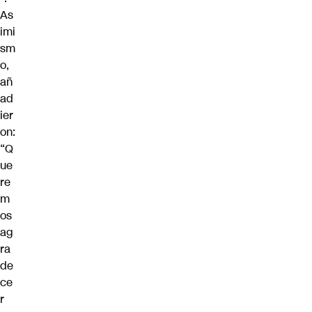
As
imi
sm
o,
añ
ad
ier
on:
“Q
ue
re
m
os
ag
ra
de
ce
r