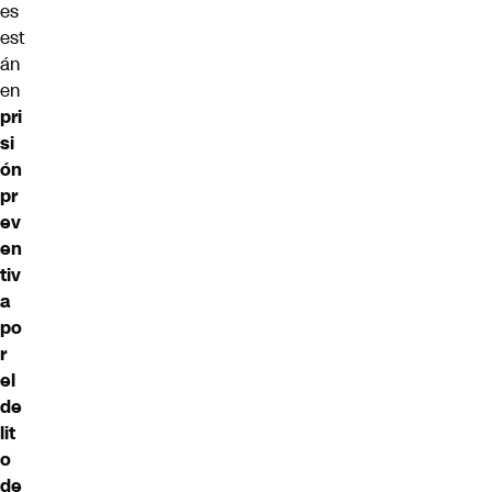
es
est
án
en
pri
si
ón
pr
ev
en
tiv
a
po
r
el
de
lit
o
de