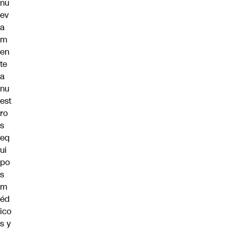
nu
ev
a
m
en
te
a
nu
est
ro
s
eq
ui
po
s
m
éd
ico
s y