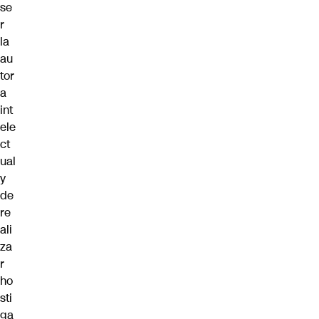
se
r
la
au
tor
a
int
ele
ct
ual
y
de
re
ali
za
r
ho
sti
ga