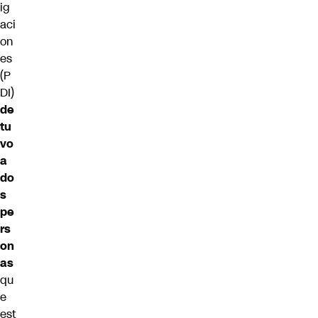
ig
aci
on
es
(P
DI)
de
tu
vo
a
do
s
pe
rs
on
as
qu
e
est