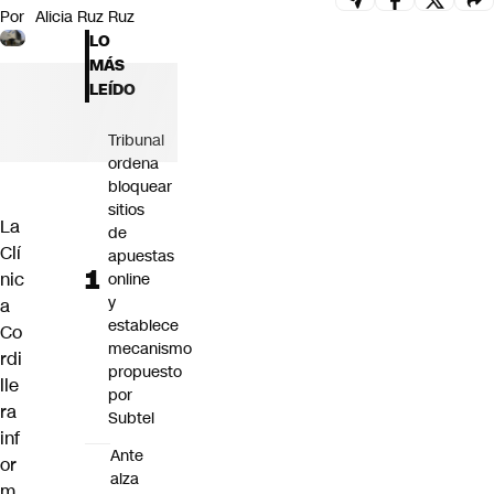
Por
Alicia Ruz Ruz
Futuro 360
LO
Opinión
MÁS
LEÍDO
Tribunal
ordena
bloquear
sitios
La
de
Clí
apuestas
nic
online
y
a
establece
Co
mecanismo
rdi
propuesto
lle
por
ra
Subtel
inf
Ante
or
alza
m