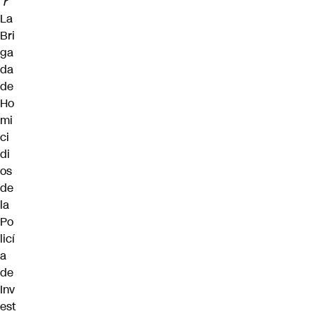
r”
La
Bri
ga
da
de
Ho
mi
ci
di
os
de
la
Po
licí
a
de
Inv
est