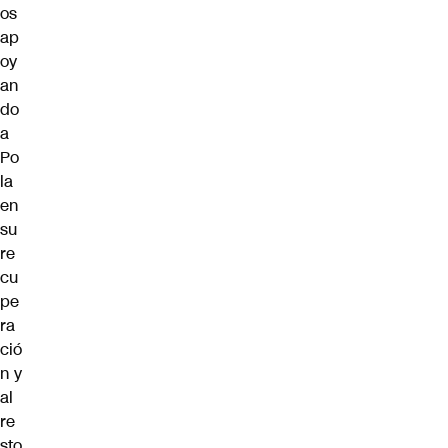
os
ap
oy
an
do
a
Po
la
en
su
re
cu
pe
ra
ció
n y
al
re
sto