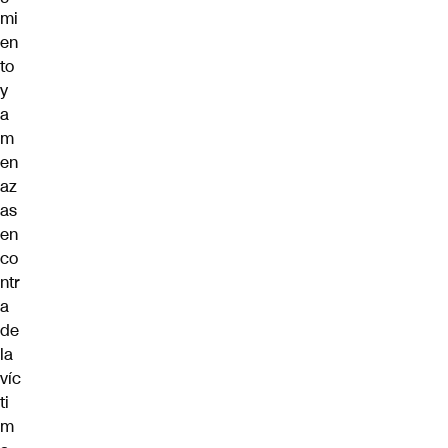
mi
en
to
y
a
m
en
az
as
en
co
ntr
a
de
la
víc
ti
m