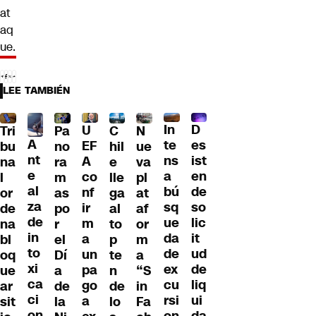
at
aq
ue.
LEE TAMBIÉN
D
In
U
Tri
Pa
C
N
A
es
te
EF
bu
no
hil
ue
nt
ist
ns
A
na
ra
e
va
e
en
a
co
l
m
lle
pl
al
de
bú
nf
or
as
ga
at
za
so
sq
ir
de
po
al
af
de
lic
ue
m
na
r
to
or
in
it
da
a
bl
el
p
m
to
ud
de
un
oq
Dí
te
a
xi
de
ex
pa
ue
a
n
“S
ca
liq
cu
go
ar
de
de
in
ci
ui
rsi
a
sit
la
lo
Fa
on
da
on