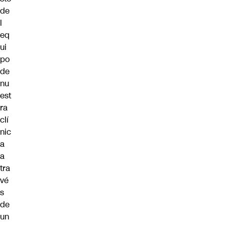
de
l
eq
ui
po
de
nu
est
ra
clí
nic
a
a
tra
vé
s
de
un