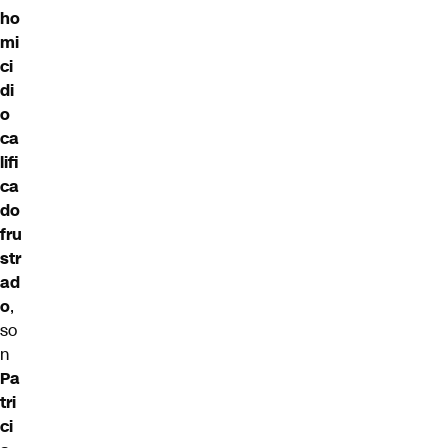
ho
mi
ci
di
o
ca
lifi
ca
do
fru
str
ad
o
,
so
n
Pa
tri
ci