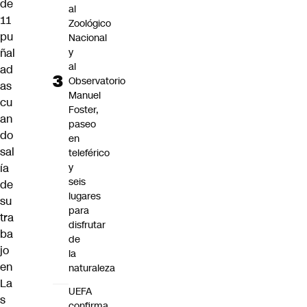
de
al
11
Zoológico
pu
Nacional
y
ñal
al
ad
Observatorio
as
Manuel
cu
Foster,
an
paseo
do
en
sal
teleférico
y
ía
seis
de
lugares
su
para
tra
disfrutar
ba
de
jo
la
en
naturaleza
La
UEFA
s
confirma