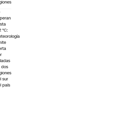
giones
e
peran
sta
2 °C:
teorología
ite
erta
r
ladas
 dos
giones
l sur
l país