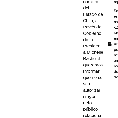
nombre
re
del
S
Estado de
es
Chile, a
ha
través del
-1
Me
Gobierno
em
de la
al
President
po
a Michelle
he
Bachelet,
en
queremos
re
informar
de
de
que no se
va a
autorizar
ningún
acto
público
relaciona