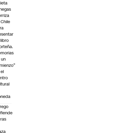
lieta
negas
erriza
 Chile
ra
esentar
 libro
orteña.
morias
 un
mienzo”
 el
ntro
ltural
oneda
rego
fiende
ras
n
aza