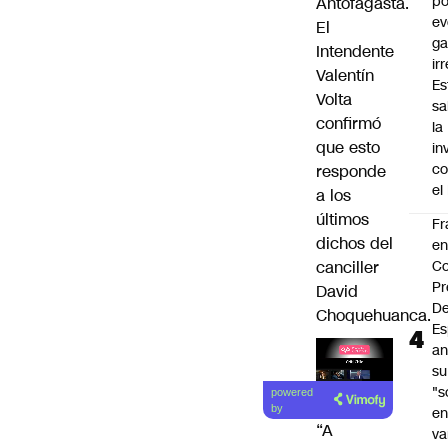
po
Antofagasta.
ev
El
ga
Intendente
ir
Valentín
Es
Volta
sa
confirmó
la
que esto
in
co
responde
el
a los
últimos
Fr
dichos del
e
canciller
Co
Pr
David
De
Choquehuanca.
Es
an
su
Lea el
"s
powered
artículo
by
e
“A
va