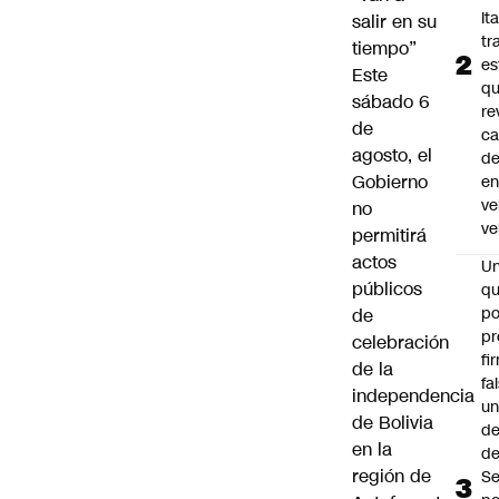
Ita
salir en su
tr
tiempo”
es
Este
q
sábado 6
re
de
ca
agosto, el
d
Gobierno
e
ve
no
ve
permitirá
actos
U
públicos
qu
po
de
pr
celebración
fi
de la
fa
independencia
u
de Bolivia
de
en la
de
región de
Se