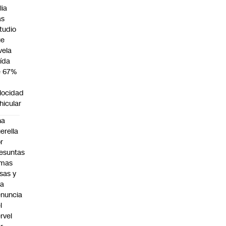
lia
as
tudio
ue
vela
ída
e 67%
n
locidad
hicular
na
erella
r
esuntas
rmas
lsas y
na
nuncia
l
rvel