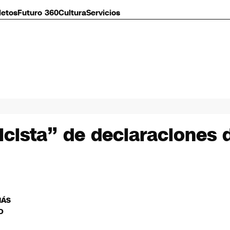
letos
Futuro 360
Cultura
Servicios
icista” de declaraciones 
MÁS
O