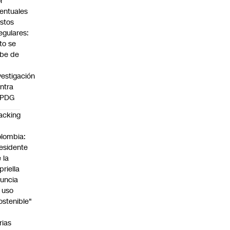
r
entuales
stos
regulares:
to se
be de
vestigación
ntra
 PDG
acking
n
lombia:
esidente
 la
priella
uncia
 uso
ostenible"
n
rias