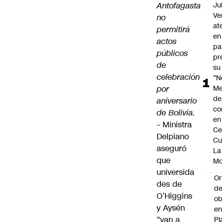
Antofagasta
Ju
Ve
no
at
permitirá
en
actos
pa
públicos
pr
de
su
celebración
“N
por
Me
de
aniversario
co
de Bolivia.
en
–
Ministra
Ce
Delpiano
Cu
aseguró
La
que
M
universida
Or
des de
de
O’Higgins
ob
y Aysén
e
“van a
Pl