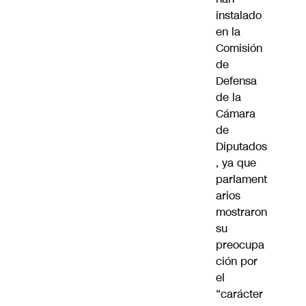
instalado
en la
Comisión
de
Defensa
de la
Cámara
de
Diputados
, ya que
parlament
arios
mostraron
su
preocupa
ción por
el
“carácter