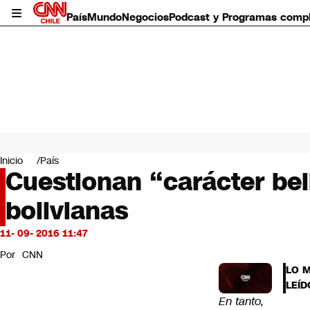
País
Mundo
Negocios
Podcast y Programas comp
País
Mundo
Inicio
País
Negocios
Cuestionan “carácter bel
Deportes
bolivianas
Programas completos
Cultura
Servicios
11- 09- 2016 11:47
Bits
Por
CNN
CNN Data
LO 
CNN tiempo
LEÍD
Futuro 360
En tanto,
Opinión