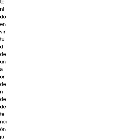
te
ni
do
en
vir
tu
d
de
un
a
or
de
n
de
de
te
nci
ón
ju