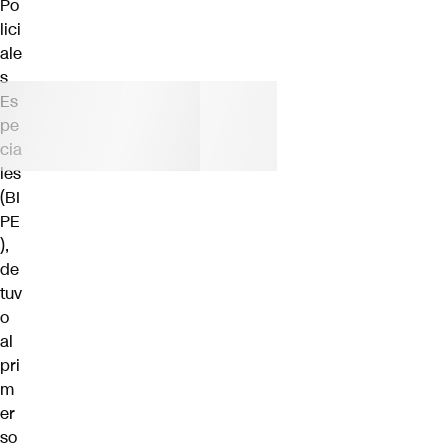
Po
lici
ale
s
Es
pe
cia
les
(BI
PE
),
de
tuv
o
al
pri
m
er
so