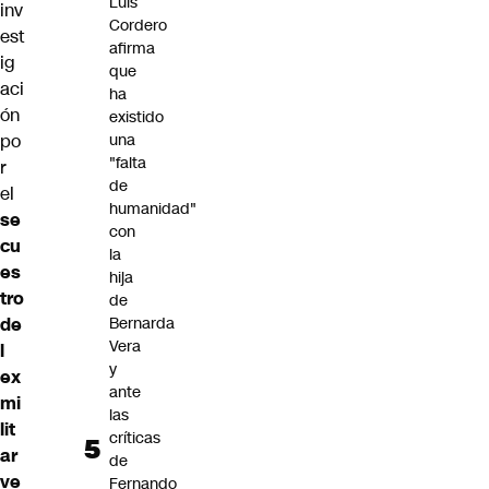
Luis
inv
Cordero
est
afirma
ig
que
aci
ha
ón
existido
po
una
"falta
r
de
el
humanidad"
se
con
cu
la
es
hija
tro
de
de
Bernarda
Vera
l
y
ex
ante
mi
las
lit
críticas
ar
de
ve
Fernando