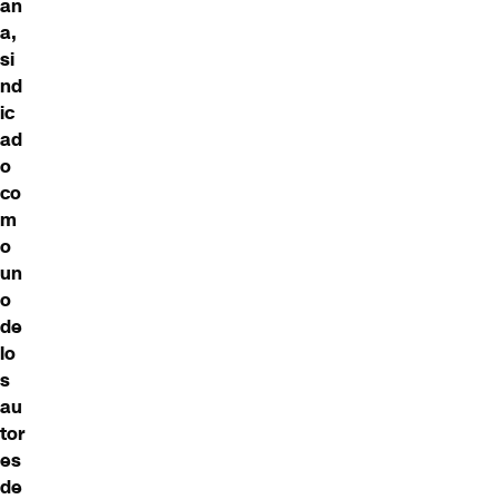
an
a,
si
nd
ic
ad
o
co
m
o
un
o
de
lo
s
au
tor
es
de