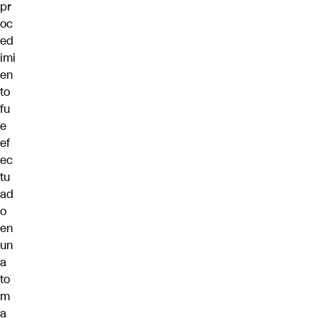
pr
oc
ed
imi
en
to
fu
e
ef
ec
tu
ad
o
en
un
a
to
m
a