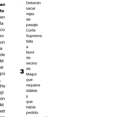
Deberán
en
sacar
to
rejas
en
de
la
pasaje:
co
Corte
m
Suprema
falla
un
a
a
favor
de
de
M
vecino
ai
de
pú
Maipú
,
que
requiere
Re
diálisis
gi
y
ón
que
M
había
etr
pedido