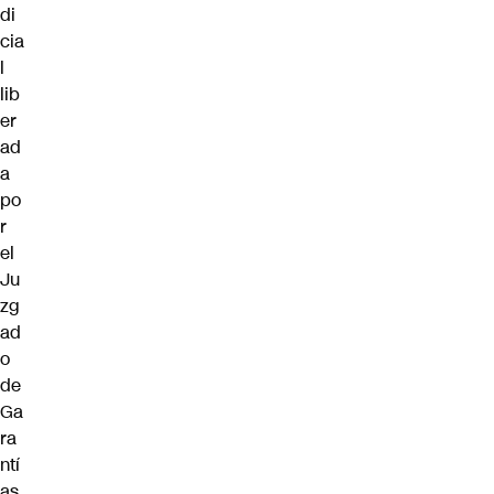
di
cia
l
lib
er
ad
a
po
r
el
Ju
zg
ad
o
de
Ga
ra
ntí
as