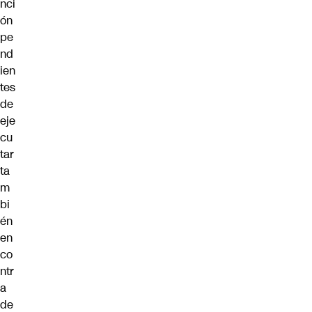
nci
ón
pe
nd
ien
tes
de
eje
cu
tar
ta
m
bi
én
en
co
ntr
a
de