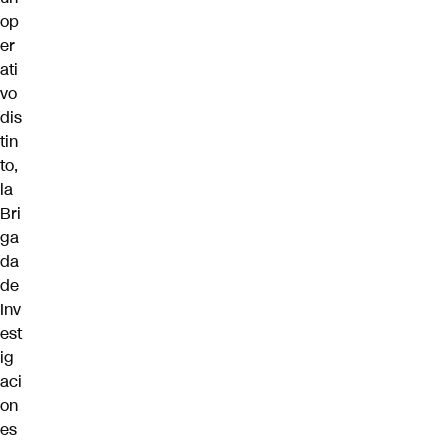
op
er
ati
vo
dis
tin
to,
la
Bri
ga
da
de
Inv
est
ig
aci
on
es