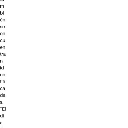
m
bi
én
se
en
cu
en
tra
n
id
en
tifi
ca
da
s.
“El
dí
a