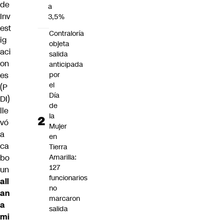
de
a
Inv
3,5%
est
Contraloría
ig
objeta
aci
salida
on
anticipada
es
por
el
(P
Día
DI)
de
lle
la
vó
Mujer
a
en
ca
Tierra
bo
Amarilla:
127
un
funcionarios
all
no
an
marcaron
a
salida
mi