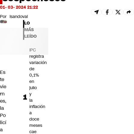
Futuro 360
01- 03- 2024 21:22
Opinión
Por
lsandoval
LO
MÁS
LEÍDO
IPC
registra
variación
de
Es
0,1%
te
en
vie
julio
rn
y
la
es,
inflación
la
a
Po
doce
licí
meses
a
cae