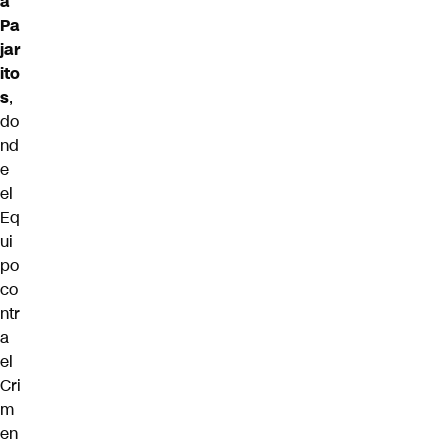
a
Pa
jar
ito
s
,
do
nd
e
el
Eq
ui
po
co
ntr
a
el
Cri
m
en