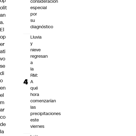
op
consideración
olit
especial
por
an
su
a.
diagnóstico
El
op
Lluvia
y
er
nieve
ati
regresan
vo
a
se
la
di
RM:
o
A
en
qué
hora
el
comenzarían
m
las
ar
precipitaciones
co
este
de
viernes
la