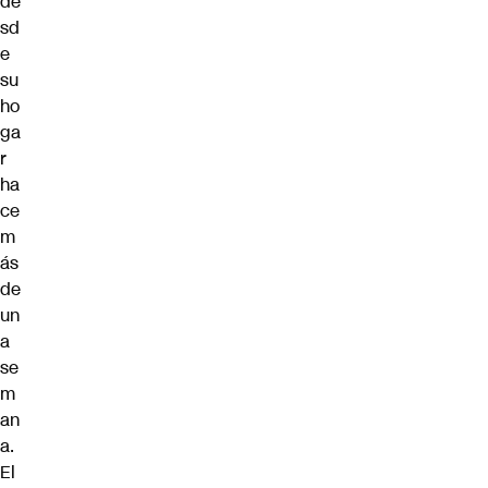
de
sd
e
su
ho
ga
r
ha
ce
m
ás
de
un
a
se
m
an
a.
El