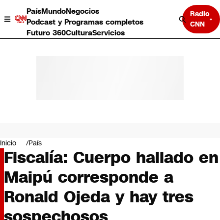
País
Mundo
Negocios
Radio
Podcast y Programas completos
CNN
Futuro 360
Cultura
Servicios
País
Mundo
Negocios
Inicio
País
Fiscalía: Cuerpo hallado en
Deportes
Programas completos
Maipú corresponde a
Cultura
Servicios
Ronald Ojeda y hay tres
Bits
CNN Data
sospechosos
CNN tiempo