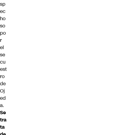
sp
ec
ho
so
po
r
el
se
cu
est
ro
de
Oj
ed
a.
Se
tra
ta
de