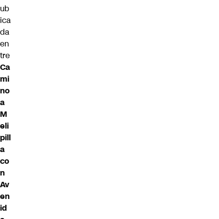
ub
ica
da
en
tre
Ca
mi
no
a
M
eli
pill
a
co
n
Av
en
id