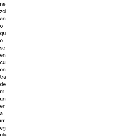
ne
zol
an
o
qu
e
se
en
cu
en
tra
de
m
an
er
a
irr
eg
ula