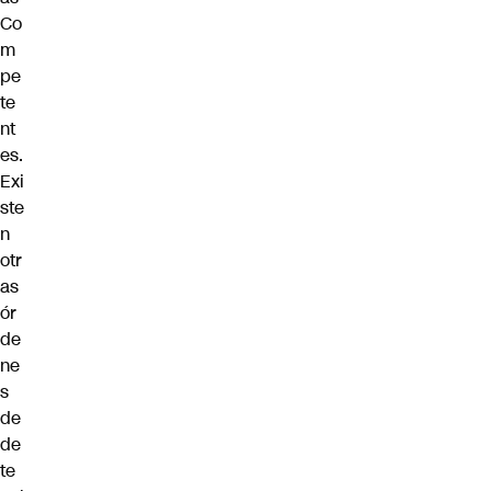
Co
m
pe
te
nt
es.
Exi
ste
n
otr
as
ór
de
ne
s
de
de
te