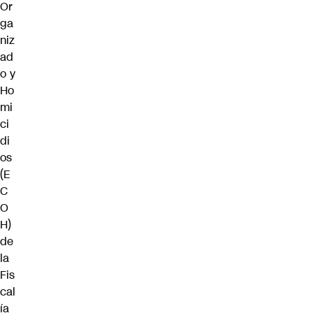
Or
ga
niz
ad
o y
Ho
mi
ci
di
os
(E
C
O
H)
de
la
Fis
cal
ía