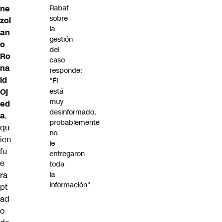
ne
Rabat
sobre
zol
la
an
gestión
o
del
Ro
caso
na
responde:
ld
"Él
Oj
está
muy
ed
desinformado,
a
,
probablemente
qu
no
ien
le
fu
entregaron
e
toda
ra
la
información"
pt
ad
o