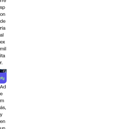
rre
sp
on
de
ría
al
ex
mil
ita
r.
Ad
e
m
ás,
y
en
un