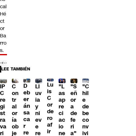
cal
Hé
ct
or
Ba
rro
s.
LEE TAMBIÉN
Lu
D
IP
C
Ll
"L
"S
"C
is
eb
C
on
uv
as
eñ
hil
C
er
re
tr
ia
ap
or
e
or
án
gi
al
y
re
a
de
de
sa
st
or
ni
ci
de
be
ro
ca
ra
ía
ev
ac
fe
co
af
r
va
ob
e
io
ri
nv
ir
re
ri
je
re
ne
a"
ivi