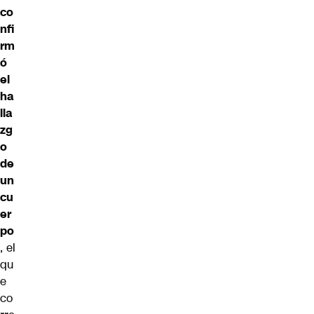
co
nfi
rm
ó
el
ha
lla
zg
o
de
un
cu
er
po
, el
qu
e
co