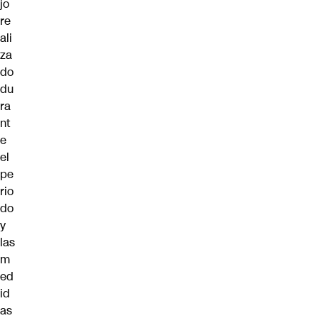
jo
re
ali
za
do
du
ra
nt
e
el
pe
rio
do
y
las
m
ed
id
as