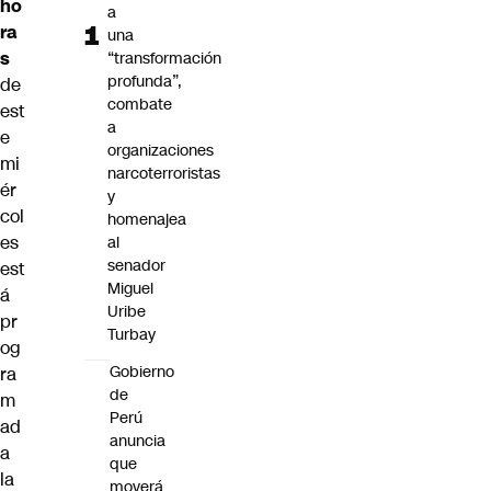
ho
a
ra
una
s
“transformación
profunda”,
de
combate
est
a
e
organizaciones
mi
narcoterroristas
ér
y
col
homenajea
es
al
senador
est
Miguel
á
Uribe
pr
Turbay
og
Gobierno
ra
de
m
Perú
ad
anuncia
a
que
la
moverá