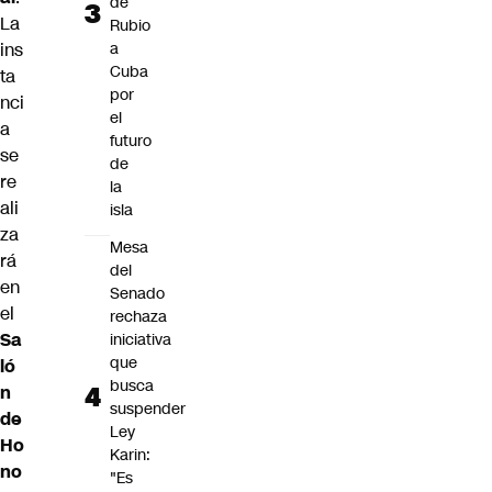
de
La
Rubio
a
ins
Cuba
ta
por
nci
el
a
futuro
se
de
re
la
ali
isla
za
Mesa
rá
del
en
Senado
el
rechaza
Sa
iniciativa
que
ló
busca
n
suspender
de
Ley
Ho
Karin:
no
"Es