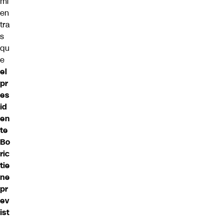
mi
en
tra
s
qu
e
el
pr
es
id
en
te
Bo
ric
tie
ne
pr
ev
ist