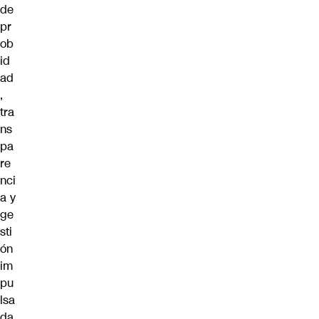
de
pr
ob
id
ad
,
tra
ns
pa
re
nci
a y
ge
sti
ón
im
pu
lsa
da