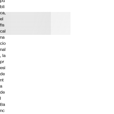
pú
bli
ca,
el
fis
cal
na
cio
nal
, la
pr
esi
de
nt
a
de
l
Ba
nc