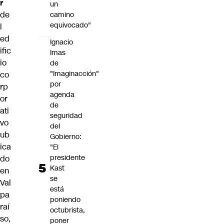
r
un
de
camino
equivocado"
l
ed
Ignacio
ific
Imas
io
de
"Imaginacción"
co
por
rp
agenda
or
de
ati
seguridad
vo
del
ub
Gobierno:
ica
"El
presidente
do
Kast
en
se
Val
está
pa
poniendo
raí
octubrista,
so,
poner