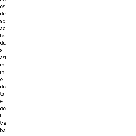
es
de
sp
ac
ha
da
s,
así
co
m
o
de
tall
e
de
l
tra
ba