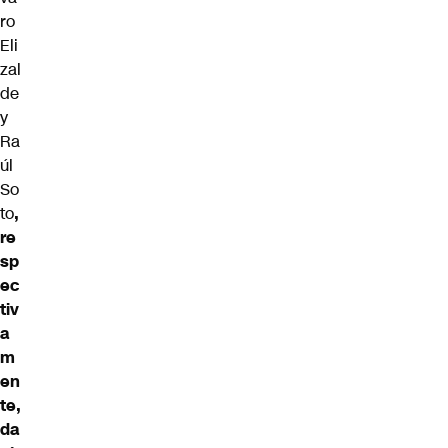
ro
Eli
zal
de
y
Ra
úl
So
to
,
re
sp
ec
tiv
a
m
en
te,
da