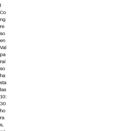
l
Co
ng
re
so
en
Val
pa
raí
so
ha
sta
las
10:
30
ho
ra
s,