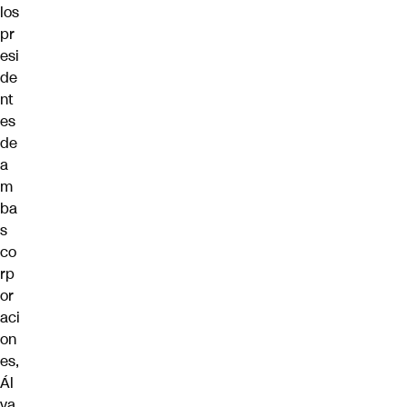
los
pr
esi
de
nt
es
de
a
m
ba
s
co
rp
or
aci
on
es,
Ál
va