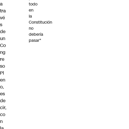
a
todo
en
tra
la
vé
Constitución
s
no
de
debería
un
pasar"
Co
ng
re
so
Pl
en
o,
es
de
cir,
co
n
la