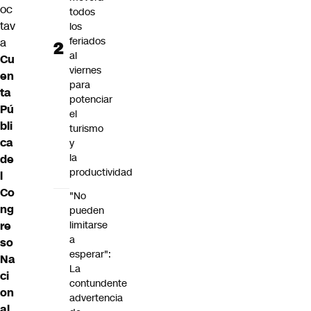
oc
todos
tav
los
feriados
a
al
Cu
viernes
en
para
ta
potenciar
Pú
el
bli
turismo
ca
y
la
de
productividad
l
Co
"No
ng
pueden
limitarse
re
a
so
esperar":
Na
La
ci
contundente
on
advertencia
al
.