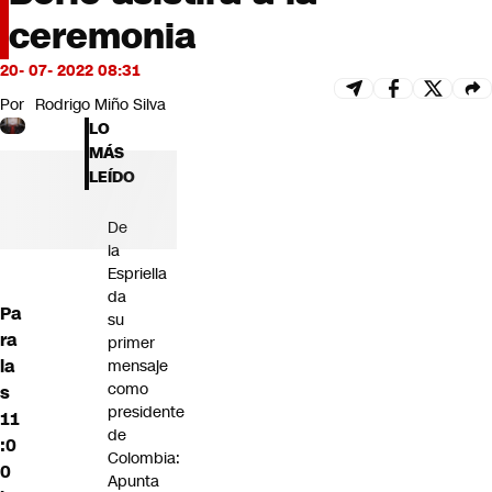
Futuro 360
ceremonia
Opinión
20- 07- 2022 08:31
Por
Rodrigo Miño Silva
LO
MÁS
LEÍDO
De
la
Espriella
da
Pa
su
ra
primer
la
mensaje
como
s
presidente
11
de
:0
Colombia:
0
Apunta