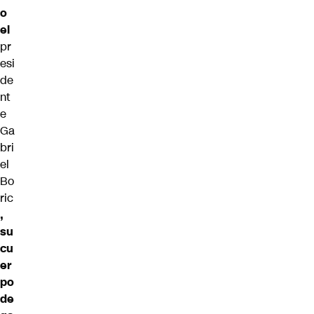
o
el
pr
esi
de
nt
e
Ga
bri
el
Bo
ric
,
su
cu
er
po
de