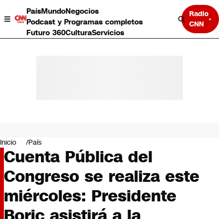
País
Mundo
Negocios
Radio
Podcast y Programas completos
CNN
Futuro 360
Cultura
Servicios
País
Mundo
Negocios
Inicio
País
Cuenta Pública del
Deportes
Programas completos
Congreso se realiza este
Cultura
Servicios
miércoles: Presidente
Bits
CNN Data
Boric asistirá a la
CNN tiempo