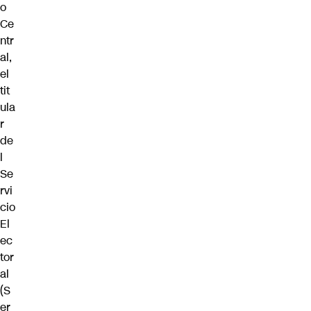
o
Ce
ntr
al,
el
tit
ula
r
de
l
Se
rvi
cio
El
ec
tor
al
(S
er