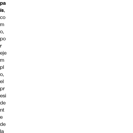
pa
ís
,
co
m
o,
po
r
eje
m
pl
o,
el
pr
esi
de
nt
e
de
la