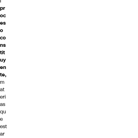
l
pr
oc
es
o
co
ns
tit
uy
en
te,
m
at
eri
as
qu
e
est
ar