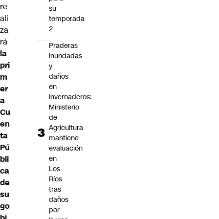
re
su
ali
temporada
2
za
rá
Praderas
la
inundadas
pri
y
daños
m
en
er
invernaderos:
a
Ministerio
Cu
de
en
Agricultura
ta
mantiene
Pú
evaluación
en
bli
Los
ca
Ríos
de
tras
su
daños
go
por
bi