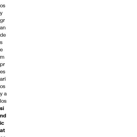
os
y
gr
an
de
s
e
m
pr
es
ari
os
y a
los
si
nd
ic
at