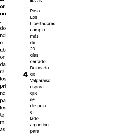
lluvias
er
Paso
no
Los
,
Libertadores
do
cumple
nd
más
e
de
20
ab
días
or
cerrado:
da
Delegado
rá
de
los
Valparaíso
pri
espera
nci
que
se
pa
despeje
les
el
te
lado
m
argentino
as
para