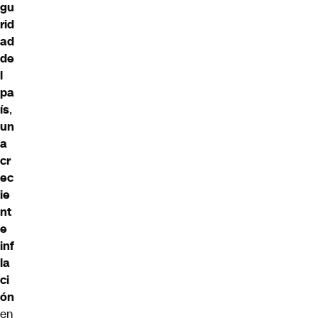
gu
rid
ad
de
l
pa
ís
,
un
a
cr
ec
ie
nt
e
inf
la
ci
ón
en