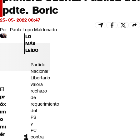
Futuro 360
pdte. Boric
Opinión
25- 05- 2022 08:47
Por
Paula Lepe Maldonado
LO
MÁS
LEÍDO
Partido
Nacional
Libertario
valora
El
rechazo
pr
de
óx
requerimiento
del
im
PS
o
y
mi
PC
ér
contra