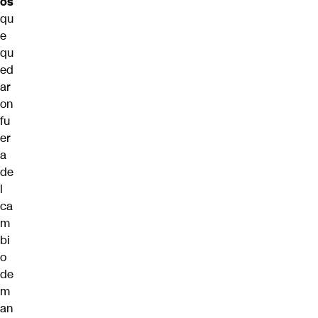
os
qu
e
qu
ed
ar
on
fu
er
a
de
l
ca
m
bi
o
de
m
an