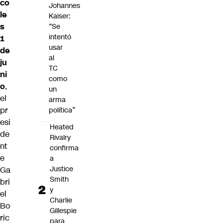
co
Johannes
le
Kaiser:
s
“Se
intentó
1
usar
de
al
ju
TC
ni
como
o
,
un
el
arma
pr
política”
esi
Heated
de
Rivalry
nt
confirma
e
a
Justice
Ga
Smith
bri
y
el
Charlie
Bo
Gillespie
ric
para