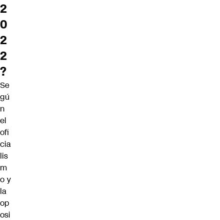
2
0
2
2
?
Se
gú
n
el
ofi
cia
lis
m
o y
la
op
osi