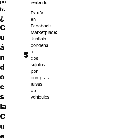
pa
reabrirlo
ís.
Estafa
¿
en
C
Facebook
Marketplace:
u
Justicia
condena
á
a
n
dos
sujetos
d
por
o
compras
falsas
e
de
s
vehículos
la
C
u
e