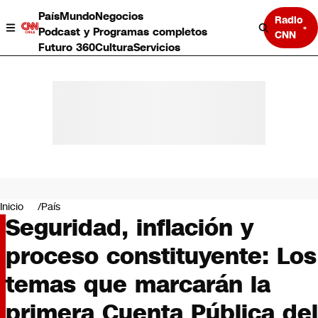
País
Mundo
Negocios
Radio
Podcast y Programas completos
CNN
Futuro 360
Cultura
Servicios
País
Mundo
Negocios
Inicio
País
Seguridad, inflación y
Deportes
Programas completos
proceso constituyente: Los
Cultura
Servicios
temas que marcarán la
Bits
CNN Data
primera Cuenta Pública del
CNN tiempo