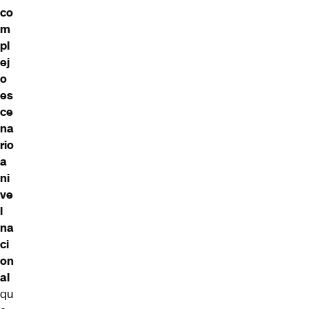
co
m
pl
ej
o
es
ce
na
rio
a
ni
ve
l
na
ci
on
al
qu