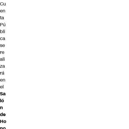
Cu
en
ta
Pú
bli
ca
se
re
ali
za
rá
en
el
Sa
ló
n
de
Ho
no