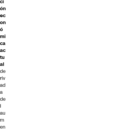
ci
ón
ec
on
ó
mi
ca
ac
tu
al
de
riv
ad
a
de
l
au
m
en