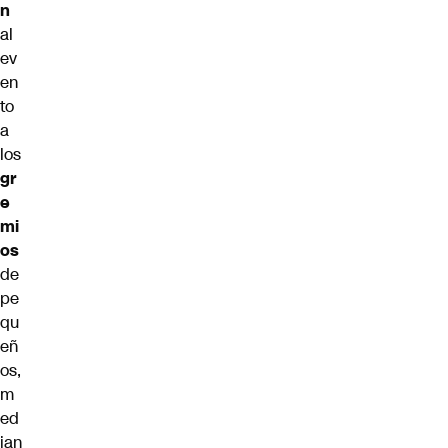
n
al
ev
en
to
a
los
gr
e
mi
os
de
pe
qu
eñ
os,
m
ed
ian