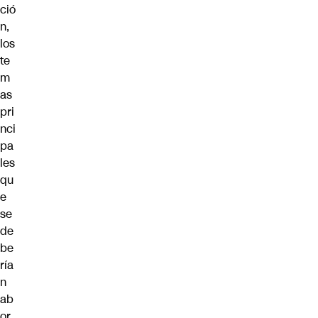
ció
n,
los
te
m
as
pri
nci
pa
les
qu
e
se
de
be
ría
n
ab
or