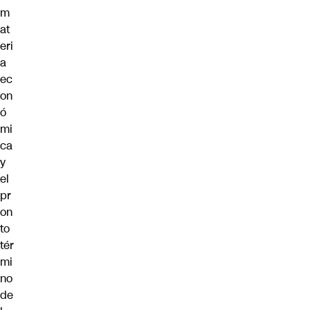
m
at
eri
a
ec
on
ó
mi
ca
y
el
pr
on
to
tér
mi
no
de