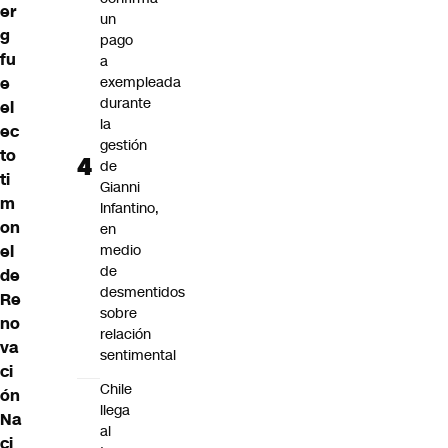
er
un
g
pago
fu
a
e
exempleada
durante
el
la
ec
gestión
to
de
ti
Gianni
m
Infantino,
on
en
el
medio
de
de
desmentidos
Re
sobre
no
relación
va
sentimental
ci
Chile
ón
llega
Na
al
ci