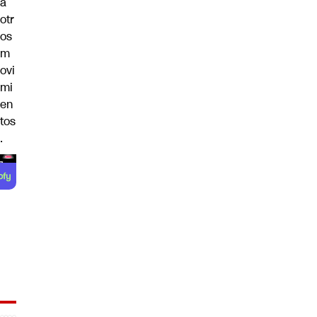
a
otr
os
m
ovi
mi
en
tos
.