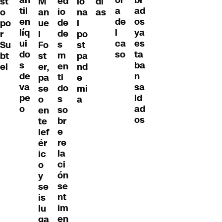
br
or
ed
st
M
io
dí
til
ad
a
io
o
an
na
as
en
os
de
de
po
ue
l
líq
ya
l
de
r
l
po
ui
es
ca
s
Su
Fo
st
do
ta
so
m
bt
st
pa
s
ba
en
el
er,
nd
de
n
ti
pa
e
va
sa
do
se
mi
pe
ld
s
o
a
o
ad
so
en
os
br
te
e
lef
re
ér
la
ic
ci
o
ón
y
se
se
nt
is
im
lu
en
ga