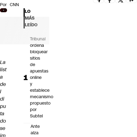
Por
CNN
Futuro 360
LO
Opinión
MÁS
LEÍDO
Tribunal
ordena
bloquear
sitios
La
de
list
apuestas
a
online
de
y
establece
l
mecanismo
di
propuesto
pu
por
ta
Subtel
do
Ante
se
alza
im