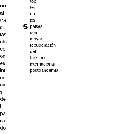
top
on
ten
al
de
tra
los
países
s
con
las
mayor
ele
recuperación
cci
del
on
turismo
es
internacional
int
postpandemia
er
na
s
de
l
pa
sa
do