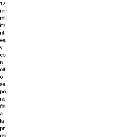
12
mil
mil
ita
nt
es,
y
co
n
ell
o
se
po
ne
fin
a
la
pr
esi