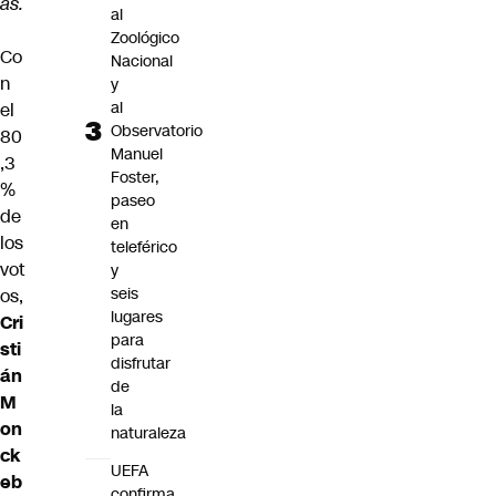
as.
al
Zoológico
Co
Nacional
n
y
al
el
Observatorio
80
Manuel
,3
Foster,
%
paseo
de
en
los
teleférico
vot
y
seis
os,
lugares
Cri
para
sti
disfrutar
án
de
M
la
on
naturaleza
ck
UEFA
eb
confirma