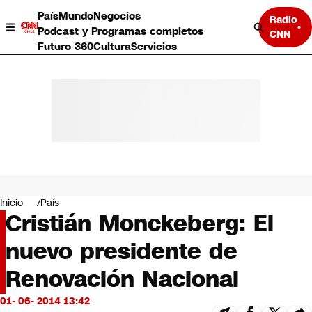
País
Mundo
Negocios
Radio
Podcast y Programas completos
CNN
Futuro 360
Cultura
Servicios
País
Mundo
Negocios
Inicio
País
Cristián Monckeberg: El
Deportes
Programas completos
nuevo presidente de
Cultura
Servicios
Renovación Nacional
Bits
CNN Data
01- 06- 2014 13:42
CNN tiempo