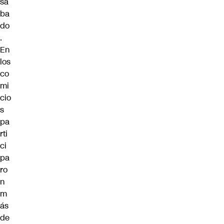
sá
ba
do
.
En
los
co
mi
cio
s
pa
rti
ci
pa
ro
n
m
ás
de