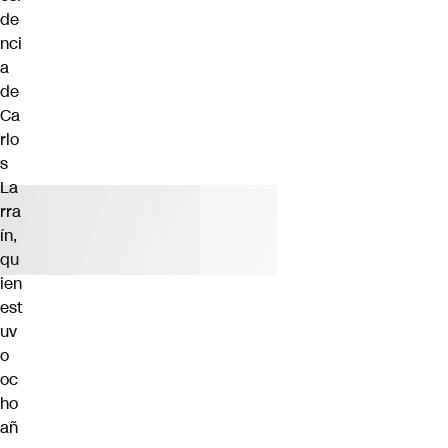
de
nci
a
de
Ca
rlo
s
La
rra
ín,
qu
ien
est
uv
o
oc
ho
añ