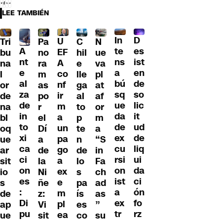
LEE TAMBIÉN
D
In
U
Tri
Pa
C
N
A
es
te
EF
bu
no
hil
ue
nt
ist
ns
A
na
ra
e
va
e
en
a
co
l
m
lle
pl
al
de
bú
nf
or
as
ga
at
za
so
sq
ir
de
po
al
af
de
lic
ue
m
na
r
to
or
in
it
da
a
bl
el
p
m
to
ud
de
un
oq
Dí
te
a
xi
de
ex
pa
ue
a
n
“S
ca
liq
cu
go
ar
de
de
in
ci
ui
rsi
a
sit
la
lo
Fa
on
da
on
ex
io
Ni
s
ch
es
ci
ist
e
s
ñe
pa
ad
:
ón
a
m
de
z:
ís
as
Di
fo
ex
pl
ap
Vi
es
”
pu
rz
tr
ea
ue
sit
co
su