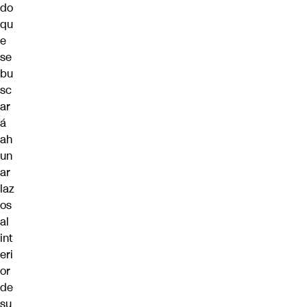
do
qu
e
se
bu
sc
ar
á
ah
un
ar
laz
os
al
int
eri
or
de
su