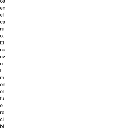
os
en
el
ca
rg
o.
El
nu
ev
o
ti
m
on
el
fu
e
re
ci
bi