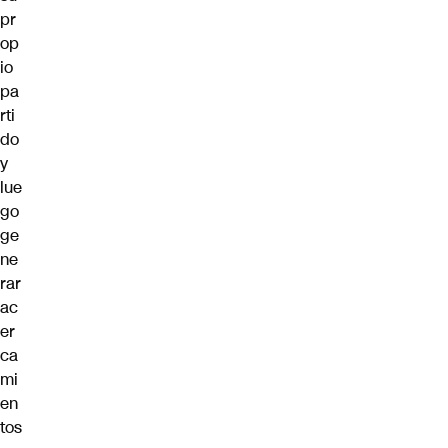
pr
op
io
pa
rti
do
y
lue
go
ge
ne
rar
ac
er
ca
mi
en
tos