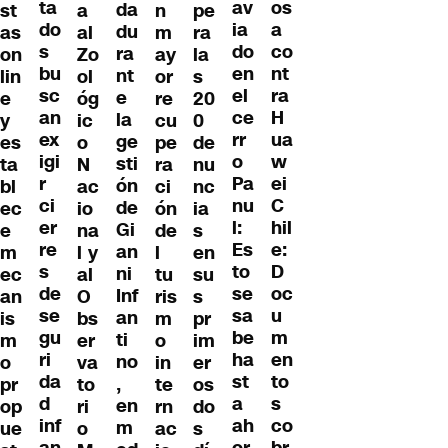
ta
os
av
da
st
a
n
pe
do
a
ia
du
as
al
m
ra
s
co
do
ra
on
Zo
ay
la
bu
nt
en
nt
lin
ol
or
s
sc
ra
el
e
e
óg
re
20
an
H
ce
la
y
ic
cu
0
ex
ua
rr
ge
es
o
pe
de
igi
w
o
sti
ta
N
ra
nu
r
ei
Pa
ón
bl
ac
ci
nc
ci
C
nu
de
ec
io
ón
ia
er
hil
l:
Gi
e
na
de
s
re
e:
Es
an
m
l y
l
en
s
D
to
ni
ec
al
tu
su
de
oc
se
Inf
an
O
ris
s
se
u
sa
an
is
bs
m
pr
gu
m
be
ti
m
er
o
im
ri
en
ha
no
o
va
in
er
da
to
st
,
pr
to
te
os
d
s
a
en
op
ri
rn
do
inf
co
ah
m
ue
o
ac
s
an