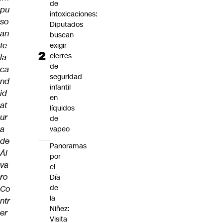
de
pu
intoxicaciones:
so
Diputados
an
buscan
te
exigir
cierres
la
de
ca
seguridad
nd
infantil
id
en
at
líquidos
ur
de
a
vapeo
de
Panoramas
Ál
por
va
el
ro
Día
de
Co
la
ntr
Niñez:
er
Visita