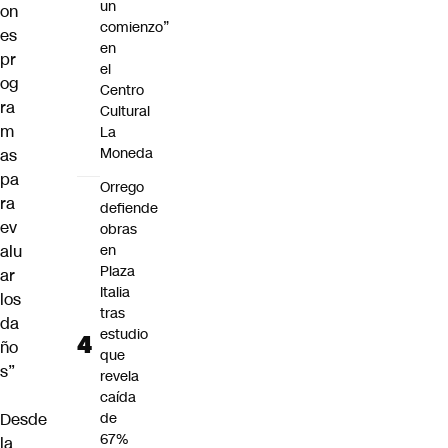
un
on
comienzo”
es
en
pr
el
og
Centro
ra
Cultural
m
La
Moneda
as
pa
Orrego
ra
defiende
ev
obras
alu
en
Plaza
ar
Italia
los
tras
da
estudio
ño
que
s”
revela
caída
Desde
de
67%
la