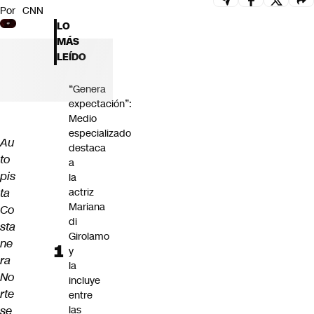
Por
CNN
Futuro 360
LO
Opinión
MÁS
LEÍDO
“Genera
expectación”:
Medio
especializado
Au
destaca
to
a
pis
la
ta
actriz
Mariana
Co
di
sta
Girolamo
ne
y
ra
la
No
incluye
rte
entre
se
las