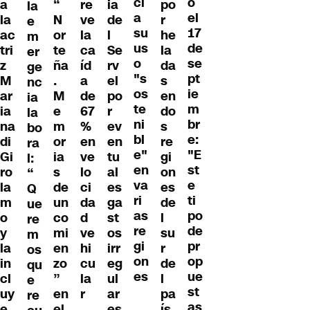
ci
o
a
“
re
ia
po
la
a
el
la
N
ve
de
r
e
su
17
ac
or
la
l
he
m
us
de
tri
te
ca
Se
la
er
o
se
z
ña
íd
rv
da
ge
"s
pt
M
.
a
el
s
nc
os
ie
ar
M
de
po
en
ia
te
m
ia
e
67
r
do
la
ni
br
na
m
%
ev
s
bo
bl
e:
di
or
en
en
re
ra
e"
"E
Gi
ia
ve
tu
gi
l:
en
st
ro
s
lo
al
on
“
va
e
la
de
ci
es
es
Q
ri
ti
m
un
da
ga
de
ue
as
po
o
co
d
st
l
re
re
de
y
mi
ve
os
su
m
gi
pr
la
en
hi
irr
r
os
on
op
in
zo
cu
eg
de
qu
es
ue
cl
”
la
ul
l
e
st
uy
en
r
ar
pa
re
as
e
el
es
ís