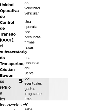
en
Unidad
velocidad
Operativa
vehicular
de
Una
Control
querella
de
por
Tránsito
presuntas
(UOCT)
,
firmas
el
falsas
subsecretario
y
de
una
denuncia
Transportes,
del
Cristián
Servel
Bowen
,
por
se
eventuales
refirió
gastos
a
irregulares:
los
Esto
se
inconvenientes
sabe