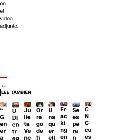
en
el
video
adjunto.
LEE TAMBIÉN
Fr
C
“
Ju
Or
U
Se
U
ac
N
G
lie
re
na
es
DI
ki
C
en
ta
go
qu
pe
en
ng
cu
er
Ve
de
er
ra
tr
en
es
a
ne
fi
ell
n
eg