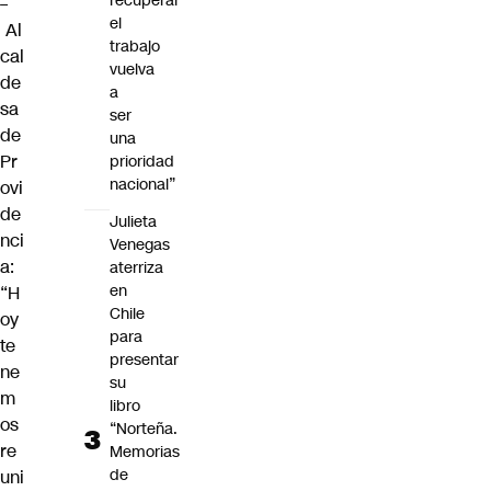
recuperar
–
el
Al
trabajo
cal
vuelva
de
a
sa
ser
de
una
Pr
prioridad
nacional”
ovi
de
Julieta
nci
Venegas
a:
aterriza
en
“H
Chile
oy
para
te
presentar
ne
su
m
libro
os
“Norteña.
re
Memorias
de
uni