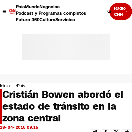
País
Mundo
Negocios
Radio
Podcast y Programas completos
CNN
Futuro 360
Cultura
Servicios
País
Mundo
Negocios
Inicio
País
Cristián Bowen abordó el
Deportes
Programas completos
estado de tránsito en la
Cultura
Servicios
zona central
Bits
CNN Data
18- 04- 2016 09:16
CNN tiempo