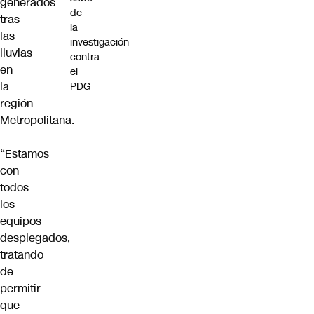
generados
de
tras
la
las
investigación
lluvias
contra
en
el
la
PDG
región
Metropolitana.
“Estamos
con
todos
los
equipos
desplegados,
tratando
de
permitir
que