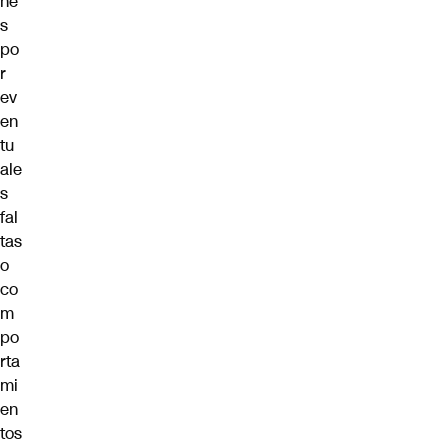
ne
s
po
r
ev
en
tu
ale
s
fal
tas
o
co
m
po
rta
mi
en
tos