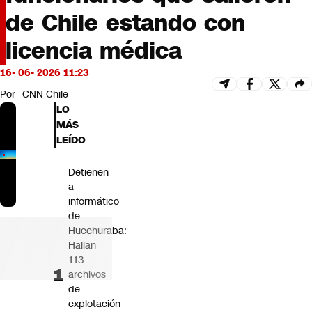
Futuro 360
de Chile estando con
Opinión
licencia médica
16- 06- 2026 11:23
Por
CNN Chile
LO
MÁS
LEÍDO
Detienen
a
informático
de
Huechuraba:
Hallan
113
archivos
de
explotación