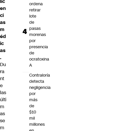
lic
ordena
en
retirar
ci
lote
as
de
pasas
m
morenas
éd
por
ic
presencia
as
de
.
ocratoxina
Du
A
ra
Contraloría
nt
detecta
e
negligencia
las
por
últi
más
de
m
$10
as
mil
se
millones
m
en