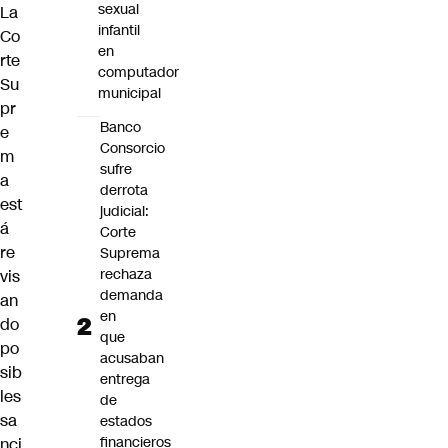
sexual
La
infantil
Co
en
rte
computador
Su
municipal
pr
Banco
e
Consorcio
m
sufre
a
derrota
est
judicial:
á
Corte
re
Suprema
rechaza
vis
demanda
an
en
do
que
po
acusaban
sib
entrega
les
de
sa
estados
financieros
nci