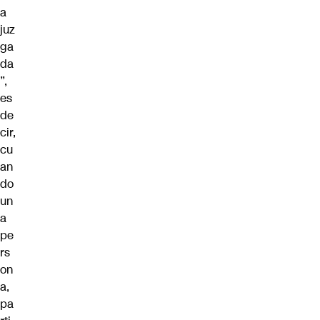
a
juz
ga
da
”,
es
de
cir,
cu
an
do
un
a
pe
rs
on
a,
pa