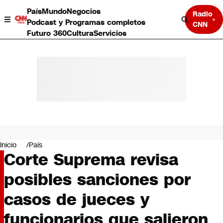
País
Mundo
Negocios
Radio
Podcast y Programas completos
CNN
Futuro 360
Cultura
Servicios
País
Mundo
Negocios
Inicio
País
Corte Suprema revisa
Deportes
Programas completos
posibles sanciones por
Cultura
Servicios
casos de jueces y
Bits
CNN Data
funcionarios que salieron
CNN tiempo