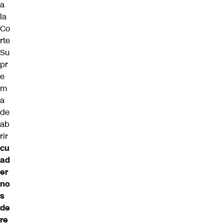
a
la
Co
rte
Su
pr
e
m
a
de
ab
rir
cu
ad
er
no
s
de
re