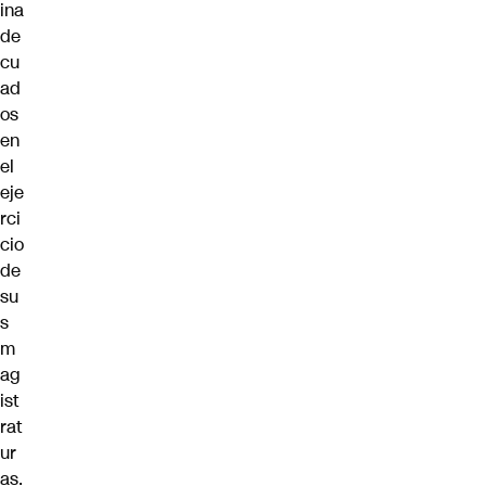
ina
de
cu
ad
os
en
el
eje
rci
cio
de
su
s
m
ag
ist
rat
ur
as.