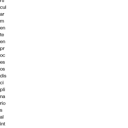
rti
cul
ar
m
en
te
en
pr
oc
es
os
dis
ci
pli
na
rio
s
al
int