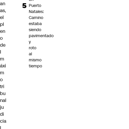
an
Puerto
as,
Natales:
el
Camino
estaba
pl
siendo
en
pavimentado
o
y
de
roto
l
al
m
mismo
áxi
tiempo
m
o
tri
bu
nal
ju
di
cia
l