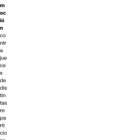
m
oc
ió
n
co
ntr
a
jue
ce
s
de
dis
tin
tas
re
pa
rti
cio