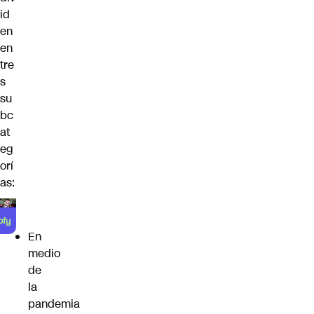
id
en
en
tre
s
su
bc
at
eg
orí
as:
En
medio
de
la
pandemia