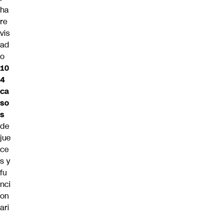
ha
re
vis
ad
o
10
4
ca
so
s
de
jue
ce
s y
fu
nci
on
ari