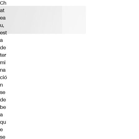
Ch
at
ea
u,
est
a
de
ter
mi
na
ció
n
se
de
be
a
qu
e
se