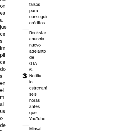
falsos
on
para
es
conseguir
a
créditos
jue
Rockstar
ce
anuncia
s
nuevo
im
adelanto
pli
de
ca
GTA
do
6:
s
Netflix
lo
en
estrenará
el
seis
m
horas
al
antes
us
que
o
YouTube
de
Minsal