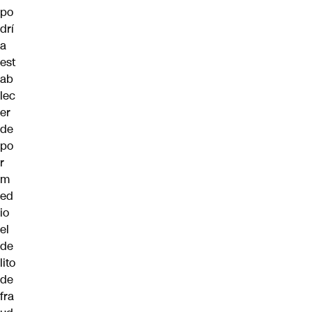
po
drí
a
est
ab
lec
er
de
po
r
m
ed
io
el
de
lito
de
fra