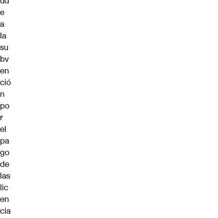
ud
e
a
la
su
bv
en
ció
n
po
r
el
pa
go
de
las
lic
en
cia