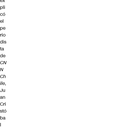
ex
pli
có
el
pe
rio
dis
ta
de
CN
N
Ch
ile
,
Ju
an
Cri
stó
ba
l