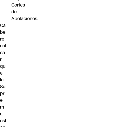
Cortes
de
Apelaciones.
Ca
be
re
cal
ca
r
qu
e
la
Su
pr
e
m
a
est