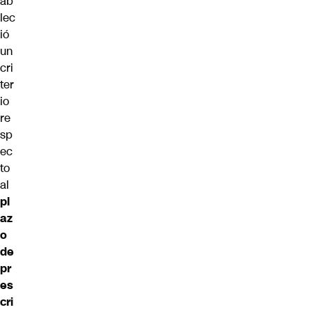
ab
lec
ió
un
cri
ter
io
re
sp
ec
to
al
pl
az
o
de
pr
es
cri