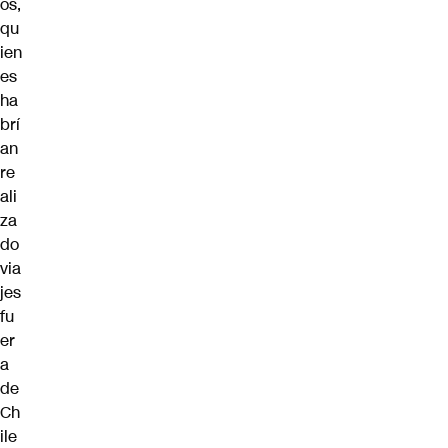
os,
qu
ien
es
ha
brí
an
re
ali
za
do
via
jes
fu
er
a
de
Ch
ile