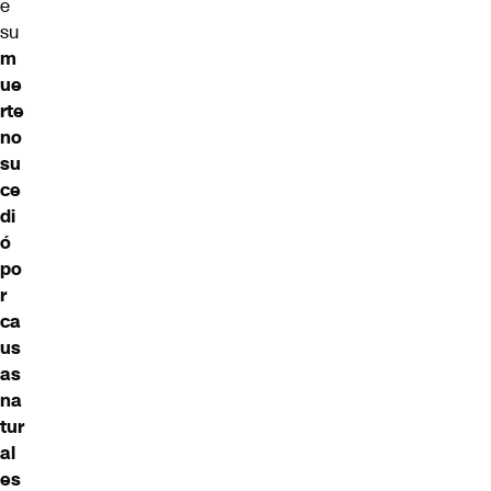
e
su
m
ue
rte
no
su
ce
di
ó
po
r
ca
us
as
na
tur
al
es