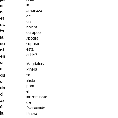
la
si
amenaza
n
de
ef
un
ec
boicot
to
europeo,
la
¿podrá
se
superar
esta
nt
crisis?
en
ci
Magdalena
a
Piñera
se
qu
alista
e
para
de
el
cl
lanzamiento
ar
de
ó
“Sebastián
la
Piñera