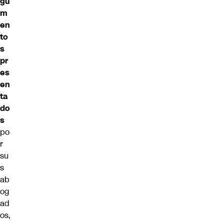
gu
m
en
to
s
pr
es
en
ta
do
s
po
r
su
s
ab
og
ad
os,