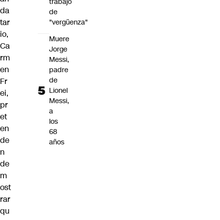
trabajo
da
de
tar
"vergüenza"
io,
Muere
Ca
Jorge
rm
Messi,
en
padre
de
Fr
Lionel
ei
,
Messi,
pr
a
et
los
en
68
de
años
n
de
m
ost
rar
qu