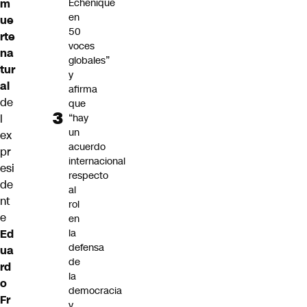
Echenique
m
en
ue
50
rte
voces
na
globales”
tur
y
al
afirma
de
que
“hay
l
un
ex
acuerdo
pr
internacional
esi
respecto
de
al
nt
rol
e
en
la
Ed
defensa
ua
de
rd
la
o
democracia
Fr
y