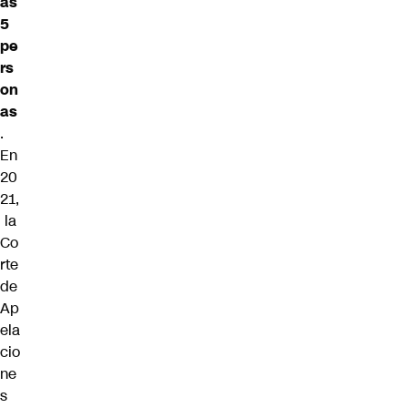
as
5
pe
rs
on
as
.
En
20
21,
la
Co
rte
de
Ap
ela
cio
ne
s