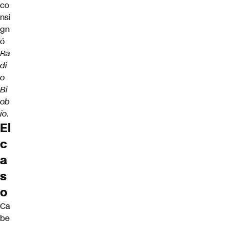
co
nsi
gn
ó
Ra
di
o
Bi
ob
ío
.
El
c
a
s
o
Ca
be