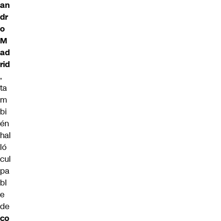
an
dr
o
M
ad
rid
,
ta
m
bi
én
hal
ló
cul
pa
bl
e
de
co