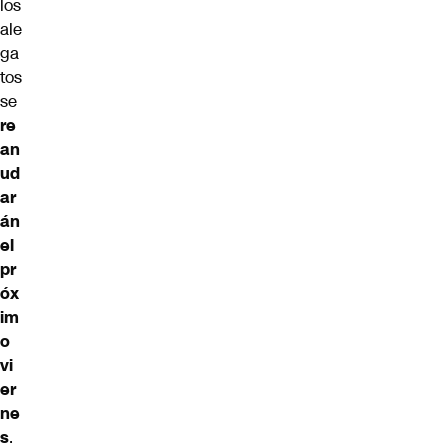
los
ale
ga
tos
se
re
an
ud
ar
án
el
pr
óx
im
o
vi
er
ne
s
.