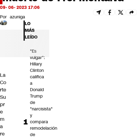
Futuro 360
09- 06- 2023 17:06
Opinión
Por
azuniga
LO
MÁS
LEÍDO
"Es
vulgar":
Hillary
Clinton
La
califica
Co
a
rte
Donald
Trump
Su
de
pr
"narcisista"
e
y
m
compara
a
remodelación
re
de