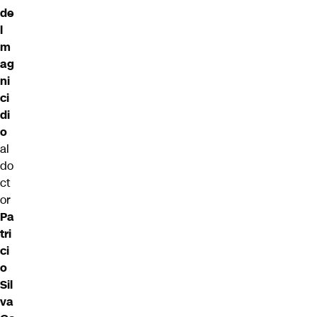
de
l
m
ag
ni
ci
di
o
al
do
ct
or
Pa
tri
ci
o
Sil
va