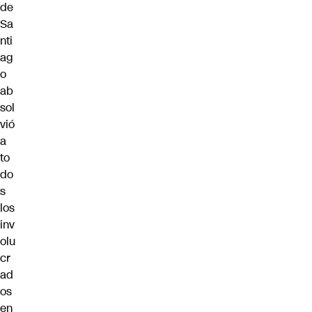
de
Sa
nti
ag
o
ab
sol
vió
a
to
do
s
los
inv
olu
cr
ad
os
en