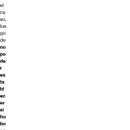
el
ca
so,
lue
go
de
no
po
de
r
es
ta
bl
ec
er
si
hu
bo