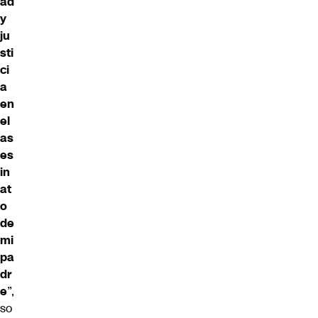
ad
y
ju
sti
ci
a
en
el
as
es
in
at
o
de
mi
pa
dr
e
”,
so