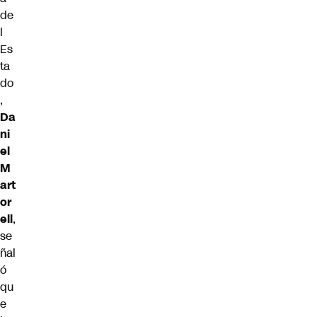
de
l
Es
ta
do
,
Da
ni
el
M
art
or
ell
,
se
ñal
ó
qu
e