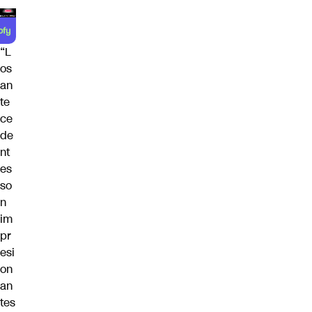
“L
os
an
te
ce
de
nt
es
so
n
im
pr
esi
on
an
tes