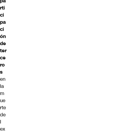
pa
rti
ci
pa
ci
ón
de
ter
ce
ro
s
en
la
m
ue
rte
de
l
ex