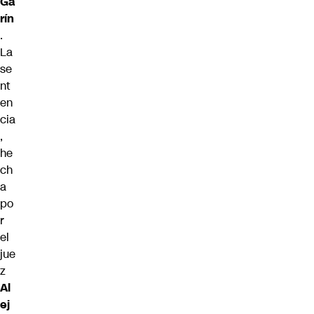
Ga
rín
.
La
se
nt
en
cia
,
he
ch
a
po
r
el
jue
z
Al
ej