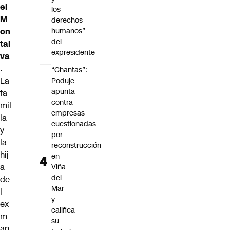
ei
los
M
derechos
humanos”
on
del
tal
expresidente
va
.
“Chantas”:
La
Poduje
apunta
fa
contra
mil
empresas
ia
cuestionadas
y
por
la
reconstrucción
hij
en
a
Viña
del
de
Mar
l
y
ex
califica
m
su
an