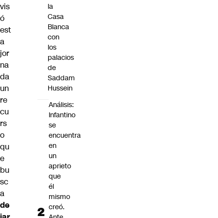
vis
la
Casa
ó
Blanca
est
con
a
los
jor
palacios
na
de
da
Saddam
un
Hussein
re
Análisis:
cu
Infantino
rs
se
o
encuentra
en
qu
un
e
aprieto
bu
que
sc
él
a
mismo
de
creó.
jar
Ante