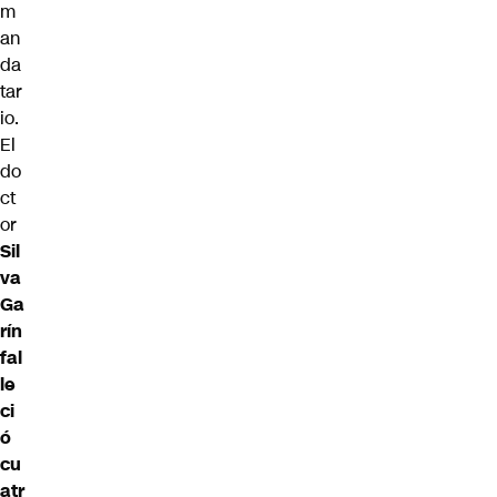
m
an
da
tar
io.
El
do
ct
or
Sil
va
Ga
rín
fal
le
ci
ó
cu
atr