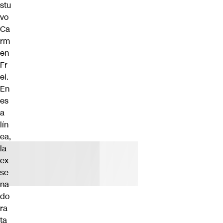
stu
vo
Ca
rm
en
Fr
ei.
En
es
a
lín
ea,
la
ex
se
na
do
ra
ta