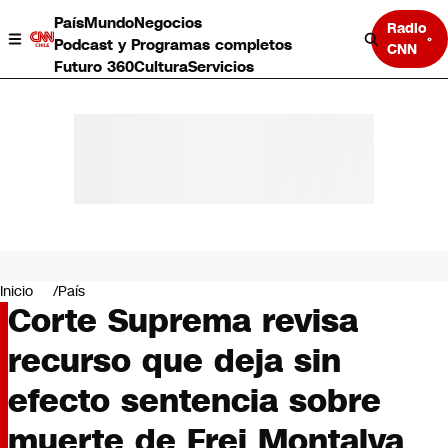
País
Mundo
Negocios
Radio
Podcast y Programas completos
CNN
Futuro 360
Cultura
Servicios
País
Mundo
Negocios
Inicio
País
Corte Suprema revisa
Deportes
Programas completos
recurso que deja sin
Cultura
Servicios
efecto sentencia sobre
Bits
CNN Data
muerte de Frei Montalva
CNN tiempo