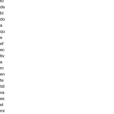
to
de
bi
do
a
qu
e
ef
ec
tiv
a
m
en
te
Sil
va
es
el
mi