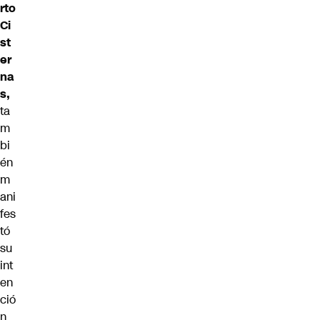
rto
Ci
st
er
na
s,
ta
m
bi
én
m
ani
fes
tó
su
int
en
ció
n