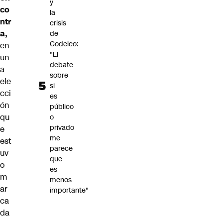
y
co
la
ntr
crisis
a,
de
Codelco:
en
"El
un
debate
a
sobre
ele
si
cci
es
ón
público
qu
o
privado
e
me
est
parece
uv
que
o
es
m
menos
ar
importante"
ca
da