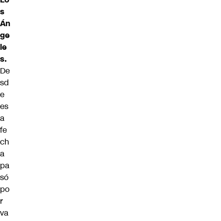
s
Án
ge
le
s.
De
sd
e
es
a
fe
ch
a
pa
só
po
r
va