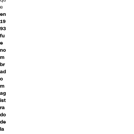
e
en
19
93
fu
e
no
m
br
ad
o
m
ag
ist
ra
do
de
la