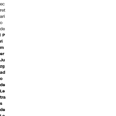
ec
ret
ari
o
de
l
P
ri
m
er
Ju
zg
ad
o
de
Le
tra
s
de
Lo