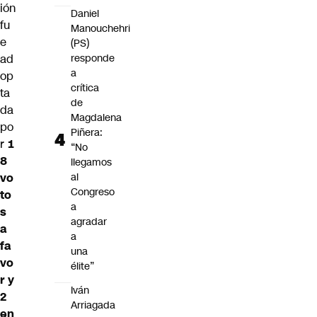
ión
Daniel
fu
Manouchehri
e
(PS)
ad
responde
a
op
crítica
ta
de
da
Magdalena
po
Piñera:
r
1
“No
8
llegamos
vo
al
Congreso
to
a
s
agradar
a
a
fa
una
vo
élite”
r y
Iván
2
Arriagada
en