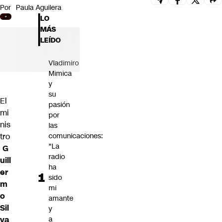
Por
Paula Aguilera
Futuro 360
LO
Opinión
MÁS
LEÍDO
Vladimiro
Mimica
y
su
El
pasión
mi
por
nis
las
tro
comunicaciones:
"La
G
radio
uill
ha
er
sido
m
mi
o
amante
Sil
y
va
a