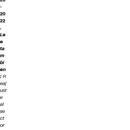
-
20
22
.
Le
e
ta
m
bi
én
:
R
eaj
ust
e
al
se
ct
or