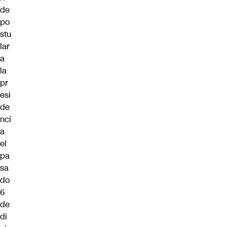
de
po
stu
lar
a
la
pr
esi
de
nci
a
el
pa
sa
do
6
de
di