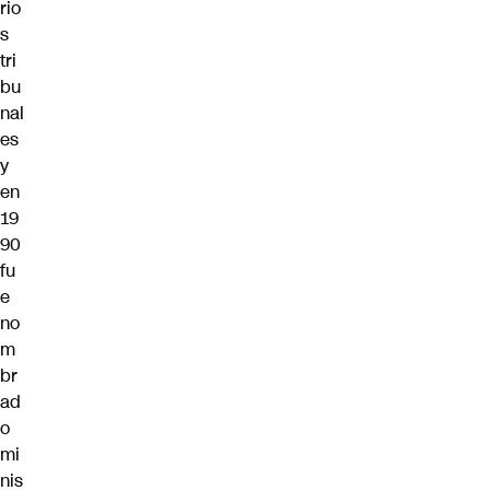
rio
s
tri
bu
nal
es
y
en
19
90
fu
e
no
m
br
ad
o
mi
nis