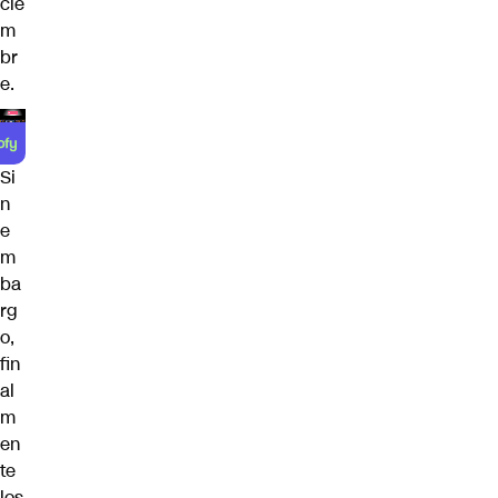
cie
m
br
e.
Si
n
e
m
ba
rg
o,
fin
al
m
en
te
los