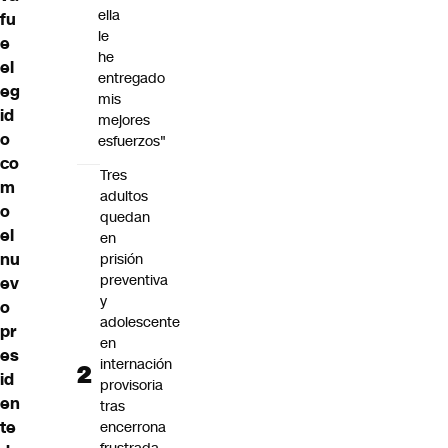
ella
fu
le
e
he
el
entregado
eg
mis
id
mejores
o
esfuerzos"
co
Tres
m
adultos
o
quedan
el
en
nu
prisión
preventiva
ev
y
o
adolescente
pr
en
es
internación
id
provisoria
en
tras
te
encerrona