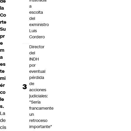
frustrada
de
a
la
escolta
Co
del
rte
exministro
Su
Luis
pr
Cordero
e
Director
m
del
a
INDH
es
por
te
eventual
pérdida
mi
de
ér
acciones
co
judiciales:
le
"Sería
s.
francamente
La
un
de
retroceso
importante"
cis