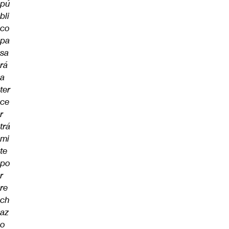
pú
bli
co
pa
sa
rá
a
ter
ce
r
trá
mi
te
po
r
re
ch
az
o