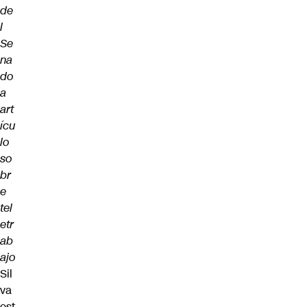
de
l
Se
na
do
a
art
ícu
lo
so
br
e
tel
etr
ab
ajo
Sil
va
est