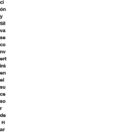
ci
ón
y
Sil
va
se
co
nv
ert
irá
en
el
su
ce
so
r
de
H
ar