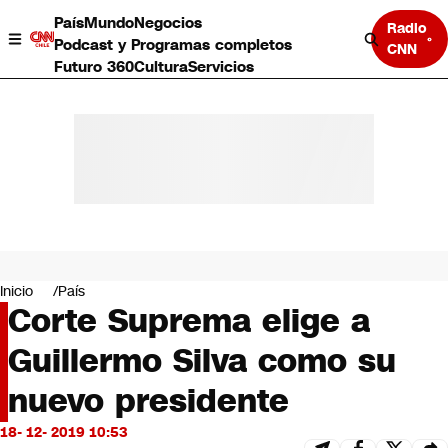
País
Mundo
Negocios
Radio
Podcast y Programas completos
CNN
Futuro 360
Cultura
Servicios
País
Mundo
Negocios
Inicio
País
Corte Suprema elige a
Deportes
Programas completos
Guillermo Silva como su
Cultura
Servicios
nuevo presidente
Bits
CNN Data
18- 12- 2019 10:53
CNN tiempo