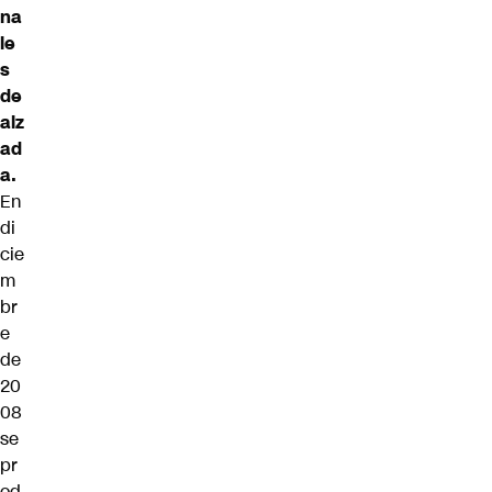
na
le
s
de
alz
ad
a.
En
di
cie
m
br
e
de
20
08
se
pr
od