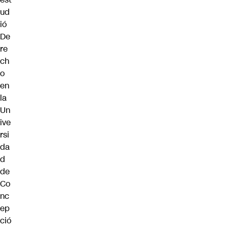
ud
ió
De
re
ch
o
en
la
Un
ive
rsi
da
d
de
Co
nc
ep
ció