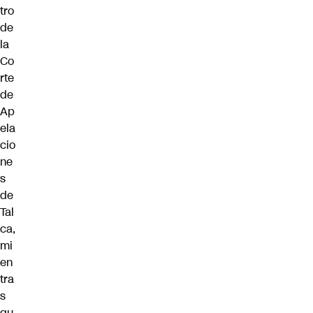
tro
de
la
Co
rte
de
Ap
ela
cio
ne
s
de
Tal
ca,
mi
en
tra
s
qu