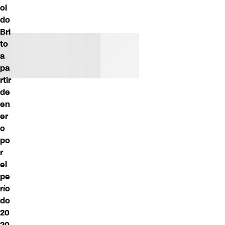
ol
do
Bri
to
a
pa
rtir
de
en
er
o
po
r
el
pe
río
do
20
20