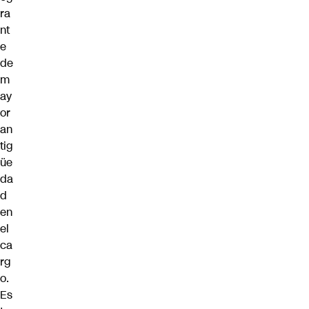
ra
nt
e
de
m
ay
or
an
tig
üe
da
d
en
el
ca
rg
o.
Es