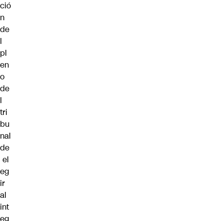
ció
n
de
l
pl
en
o
de
l
tri
bu
nal
de
el
eg
ir
al
int
eg