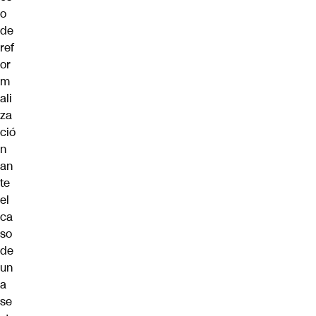
o
de
ref
or
m
ali
za
ció
n
an
te
el
ca
so
de
un
a
se