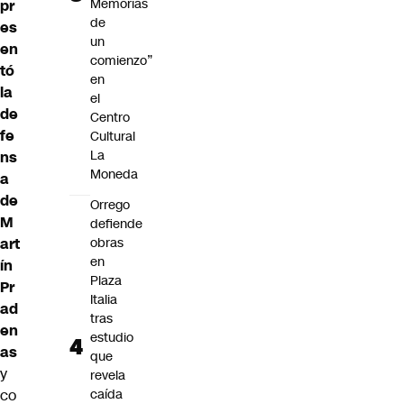
Memorias
pr
de
es
un
en
comienzo”
tó
en
la
el
de
Centro
fe
Cultural
La
ns
Moneda
a
de
Orrego
M
defiende
art
obras
en
ín
Plaza
Pr
Italia
ad
tras
en
estudio
as
que
y
revela
co
caída