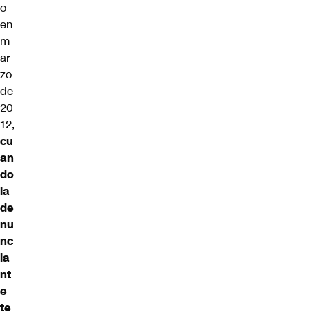
o
en
m
ar
zo
de
20
12,
cu
an
do
la
de
nu
nc
ia
nt
e
te