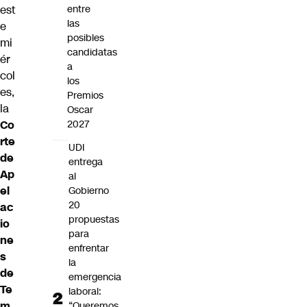
est
entre
las
e
posibles
mi
candidatas
ér
a
col
los
es,
Premios
la
Oscar
Co
2027
rte
UDI
de
entrega
Ap
al
el
Gobierno
20
ac
propuestas
io
para
ne
enfrentar
s
la
de
emergencia
Te
laboral:
m
“Queremos