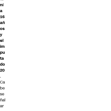
ní
a
16
añ
os
y
el
im
pu
ta
do
20
.
Ca
be
se
ñal
ar