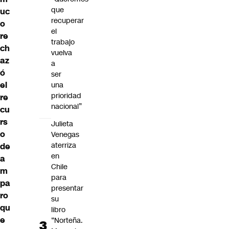
que
uc
recuperar
o
el
re
trabajo
ch
vuelva
az
a
ó
ser
el
una
prioridad
re
nacional”
cu
rs
Julieta
o
Venegas
aterriza
de
en
a
Chile
m
para
pa
presentar
ro
su
qu
libro
e
“Norteña.