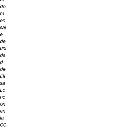
do
m
en
saj
e
de
uni
da
d
de
Eli
sa
Lo
nc
ón
en
la
CC