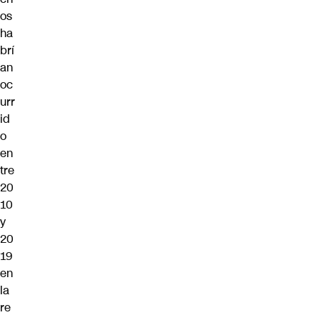
os
ha
brí
an
oc
urr
id
o
en
tre
20
10
y
20
19
en
la
re