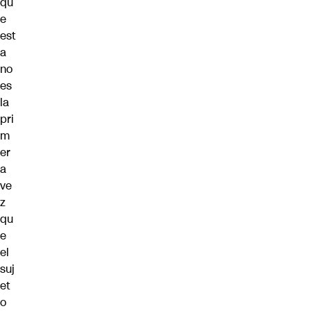
qu
e
est
a
no
es
la
pri
m
er
a
ve
z
qu
e
el
suj
et
o