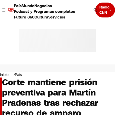
País
Mundo
Negocios
Radio
Podcast y Programas completos
CNN
Futuro 360
Cultura
Servicios
País
Mundo
Negocios
Inicio
País
Corte mantiene prisión
Deportes
Programas completos
preventiva para Martín
Cultura
Servicios
Pradenas tras rechazar
Bits
CNN Data
recurso de amparo
CNN tiempo