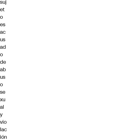
suj
et
o
es
ac
us
ad
o
de
ab
us
o
se
xu
al
y
vio
lac
ión