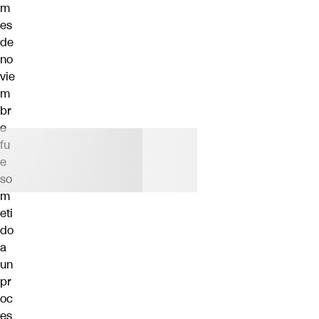
m
es
de
no
vie
m
br
e
fu
e
so
m
eti
do
a
un
pr
oc
es