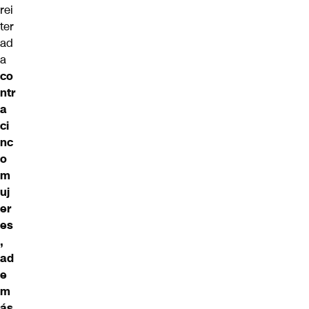
rei
ter
ad
a
co
ntr
a
ci
nc
o
m
uj
er
es
,
ad
e
m
ás