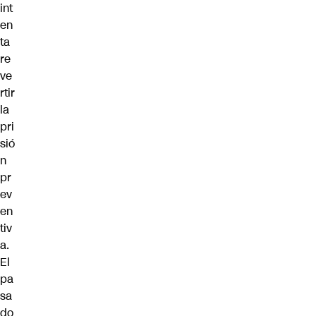
int
en
ta
re
ve
rtir
la
pri
sió
n
pr
ev
en
tiv
a.
El
pa
sa
do