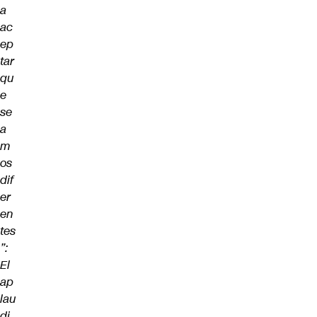
a
ac
ep
tar
qu
e
se
a
m
os
dif
er
en
tes
”:
El
ap
lau
di