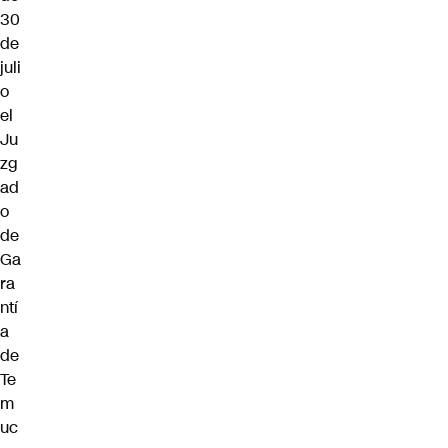
30
de
juli
o
el
Ju
zg
ad
o
de
Ga
ra
ntí
a
de
Te
m
uc