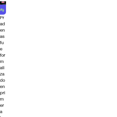
Pr
ad
en
as
fu
e
for
m
ali
za
do
en
pri
m
er
a