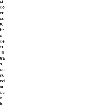
ci
dó
en
oc
tu
br
e
de
20
19
tra
s
de
nu
nci
ar
qu
e
fu