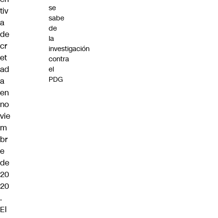
se
tiv
sabe
a
de
de
la
cr
investigación
et
contra
ad
el
PDG
a
en
no
vie
m
br
e
de
20
20
.
El