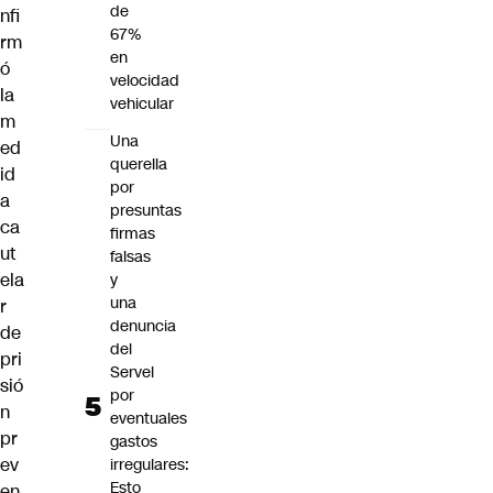
de
nfi
67%
rm
en
ó
velocidad
la
vehicular
m
Una
ed
querella
id
por
a
presuntas
ca
firmas
ut
falsas
ela
y
una
r
denuncia
de
del
pri
Servel
sió
por
n
eventuales
pr
gastos
ev
irregulares:
Esto
en