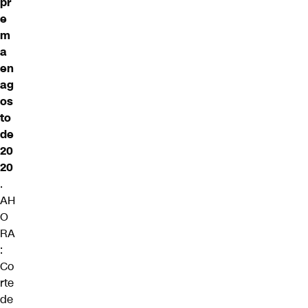
pr
e
m
a
en
ag
os
to
de
20
20
.
AH
O
RA
:
Co
rte
de