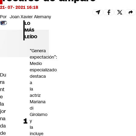
Futuro 360
21- 07- 2021 16:18
Opinión
Por
Joan Xavier Alemany
LO
MÁS
LEÍDO
“Genera
expectación”:
Medio
especializado
Du
destaca
ra
a
nt
la
actriz
e
Mariana
la
di
jor
Girolamo
na
y
da
la
de
incluye