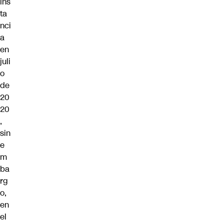
ins
ta
nci
a
en
juli
o
de
20
20
,
sin
e
m
ba
rg
o,
en
el