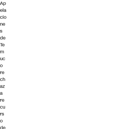
Ap
ela
cio
ne
s
de
Te
m
uc
o
re
ch
az
a
re
cu
rs
o
de