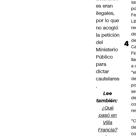
sa
es eran
po
ilegales,
Fe
por lo que
Li
no acogió
re
di
la petición
d
del
Ca
Ministerio
Fl
Público
ll
para
a 
dictar
"e
cautelares
d
po
.
se
Lee
de
también:
c
¿Qué
re
pasó en
"C
Villa
d
Francia?
co