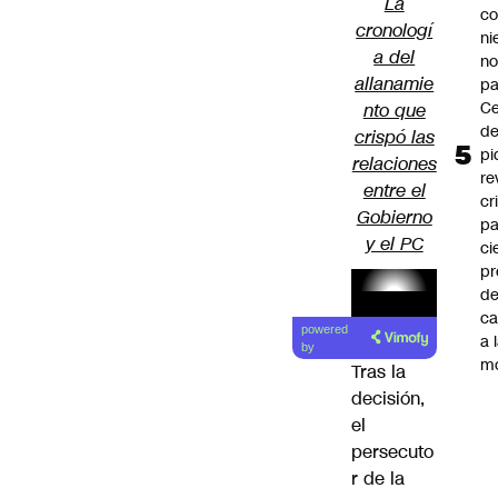
La
co
cronologí
ni
a del
n
allanamie
pa
Ce
nto que
de
crispó las
pi
relaciones
re
entre el
cr
Gobierno
pa
y el PC
ci
pr
d
c
Lea el
powered
a 
artículo
by
m
Tras la
decisión,
el
persecuto
r de la