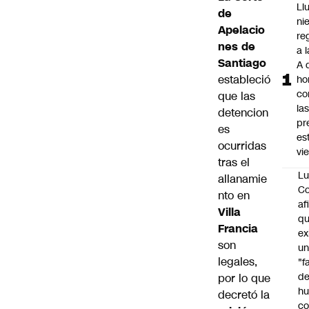
Ll
de
ni
Apelacio
re
nes de
a 
Santiago
A 
estableció
ho
co
que las
la
detencion
pr
es
es
ocurridas
vi
tras el
Lu
allanamie
Co
nto en
af
Villa
qu
Francia
ex
son
u
legales,
"f
d
por lo que
h
decretó la
co