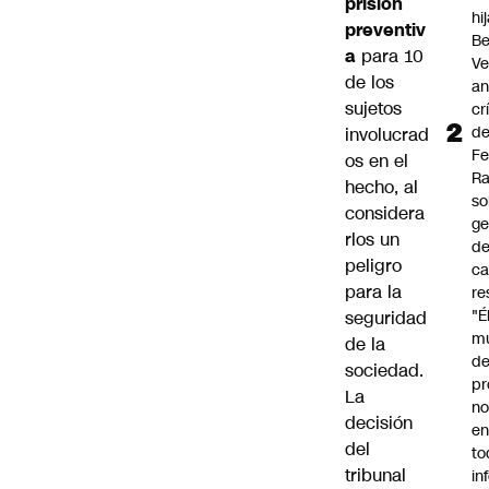
prisión
hi
preventiv
Be
a
para 10
Ve
de los
an
sujetos
cr
d
involucrad
Fe
os en el
R
hecho, al
so
considera
ge
rlos un
de
peligro
ca
para la
re
"É
seguridad
m
de la
de
sociedad.
pr
La
no
decisión
en
del
to
tribunal
in