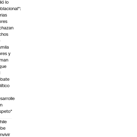
lió lo
blacional":
rias
bres
chazan
chos
e
mila
ores y
aman
que
l
ebate
lítico
sarrolle
on
speto"
hile
ebe
nvivir