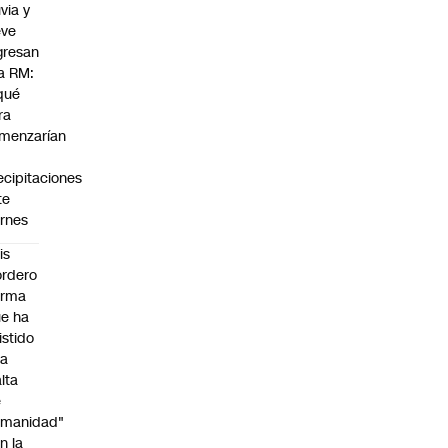
uvia y
eve
gresan
la RM:
qué
ra
menzarían
s
ecipitaciones
te
ernes
is
rdero
irma
e ha
istido
na
alta
e
umanidad"
n la