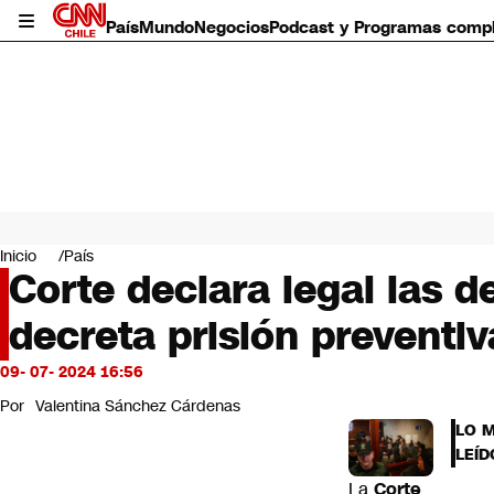
País
Mundo
Negocios
Podcast y Programas comp
País
Mundo
Inicio
País
Negocios
Corte declara legal las d
Deportes
decreta prisión preventi
Programas completos
Cultura
Servicios
09- 07- 2024 16:56
Bits
Por
Valentina Sánchez Cárdenas
CNN Data
LO 
CNN tiempo
LEÍD
Futuro 360
La
Corte
Opinión