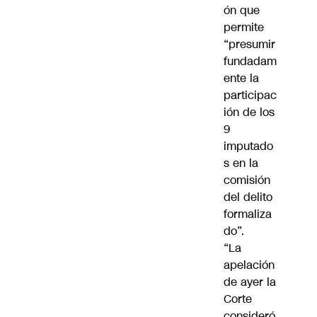
ón que
permite
“presumir
fundadam
ente la
participac
ión de los
9
imputado
s en la
comisión
del delito
formaliza
do”.
“La
apelación
de ayer la
Corte
consideró,