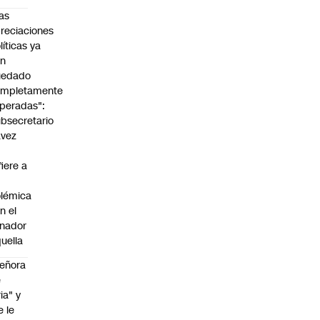
as
reciaciones
líticas ya
an
uedado
ompletamente
peradas":
bsecretario
avez
fiere a
lémica
n el
nador
uella
eñora
e
ria" y
e le