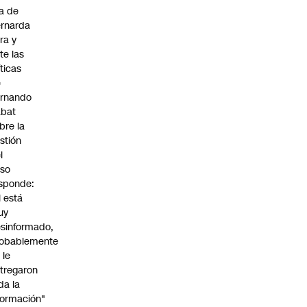
ja de
rnarda
ra y
te las
íticas
e
rnando
abat
bre la
stión
l
so
sponde:
l está
uy
sinformado,
obablemente
 le
tregaron
da la
formación"