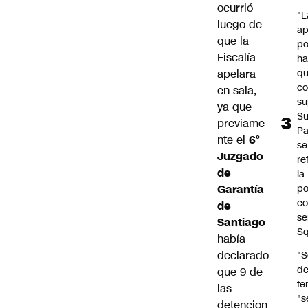
ocurrió
"L
luego de
ap
que la
po
Fiscalía
h
apelara
q
c
en sala,
su
ya que
Su
previame
P
nte el
6°
se
Juzgado
re
de
la
Garantía
po
co
de
se
Santiago
Sq
había
declarado
"S
d
que 9 de
fe
las
"s
detencion