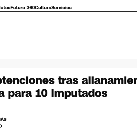
letos
Futuro 360
Cultura
Servicios
etenciones tras allanamien
va para 10 imputados
MÁS
O