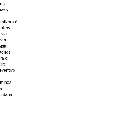
n la
eve y
o
ralizarse":
ntros
 ski
den
visar
iterios
ra el
erre
eventivo
e
aminos
la
ontaña