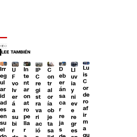
LEE TAMBIÉN
Lu
Irr
D
In
U
IP
C
Ll
is
eg
eb
te
F
C
on
uv
C
ul
er
nt
vo
re
tr
ia
or
ar
án
ar
lv
gi
al
y
de
id
sa
on
er
st
or
ni
ro
ad
ca
at
á
ra
ía
ev
af
es
r
ro
a
va
ob
e
ir
en
re
pe
su
ri
je
re
m
su
ja
lla
bi
ac
ta
gr
a
el
s
r
r
ió
sa
es
qu
do
de
a