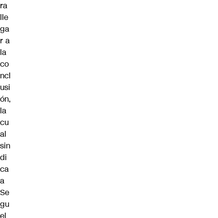
ra
lle
ga
r a
la
co
ncl
usi
ón,
la
cu
al
sin
di
ca
a
Se
gu
el