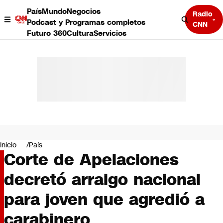
País
Mundo
Negocios
Radio
Podcast y Programas completos
CNN
Futuro 360
Cultura
Servicios
País
Mundo
Negocios
Inicio
País
Corte de Apelaciones
Deportes
Programas completos
decretó arraigo nacional
Cultura
Servicios
para joven que agredió a
Bits
CNN Data
carabinero
CNN tiempo