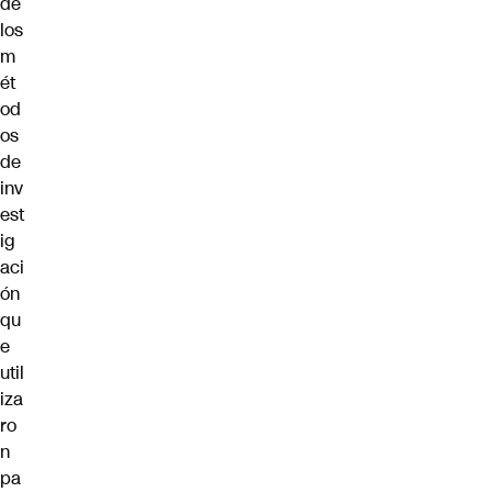
de
los
m
ét
od
os
de
inv
est
ig
aci
ón
qu
e
util
iza
ro
n
pa