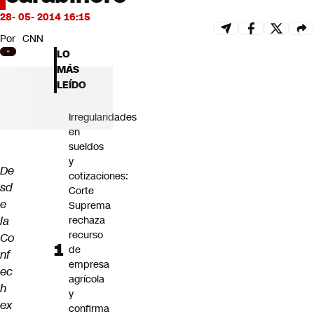
Futuro 360
28- 05- 2014 16:15
Opinión
Por
CNN
LO
MÁS
LEÍDO
Irregularidades
en
sueldos
y
De
cotizaciones:
sd
Corte
e
Suprema
la
rechaza
recurso
Co
de
nf
empresa
ec
agrícola
h
y
ex
confirma