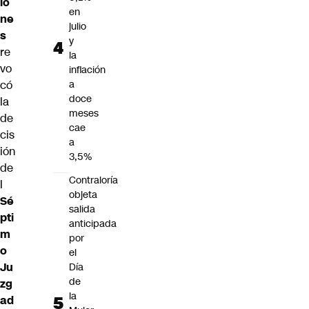
io
en
ne
julio
s
y
re
la
vo
inflación
có
a
doce
la
meses
de
cae
cis
a
ión
3,5%
de
Contraloría
l
objeta
Sé
salida
pti
anticipada
m
por
o
el
Ju
Día
de
zg
la
ad