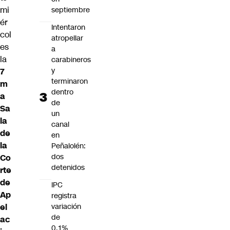
mi
septiembre
ér
Intentaron
col
atropellar
es
a
la
carabineros
y
7
terminaron
m
dentro
a
de
Sa
un
la
canal
de
en
la
Peñalolén:
dos
Co
detenidos
rte
de
IPC
Ap
registra
el
variación
de
ac
0,1%