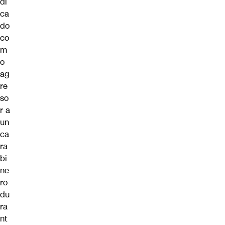
di
ca
do
co
m
o
ag
re
so
r a
un
ca
ra
bi
ne
ro
du
ra
nt