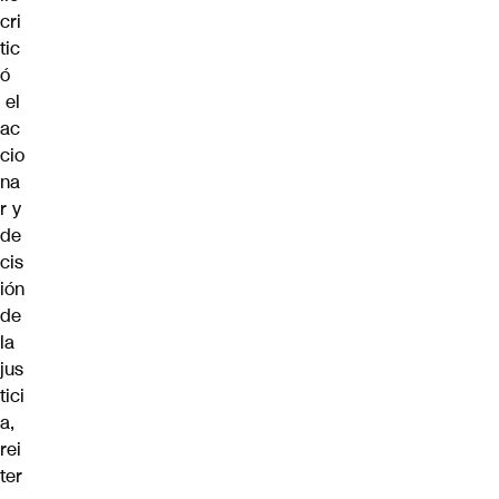
cri
tic
ó
el
ac
cio
na
r y
de
cis
ión
de
la
jus
tici
a,
rei
ter