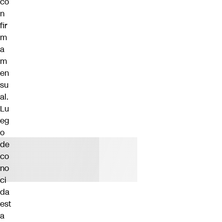
co
n
fir
m
a
m
en
su
al.
Lu
eg
o
de
co
no
ci
da
est
a