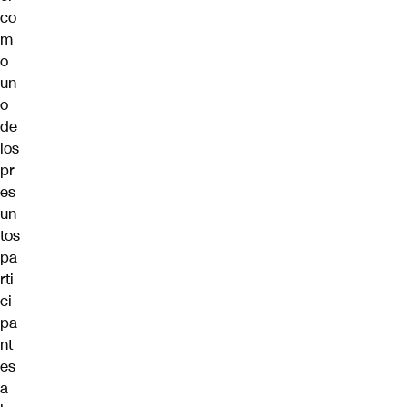
co
m
o
un
o
de
los
pr
es
un
tos
pa
rti
ci
pa
nt
es
a