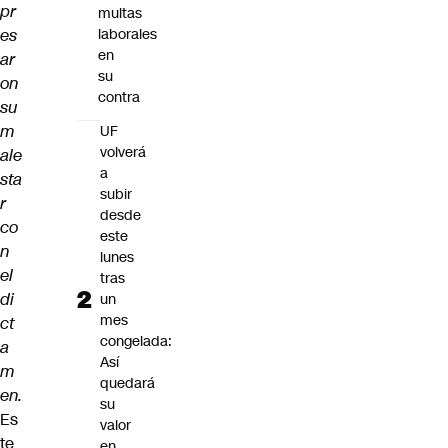
pr
multas
es
laborales
en
ar
su
on
contra
su
m
UF
volverá
ale
a
sta
subir
r
desde
co
este
n
lunes
el
tras
di
un
mes
ct
congelada:
a
Así
m
quedará
en.
su
Es
valor
te
en