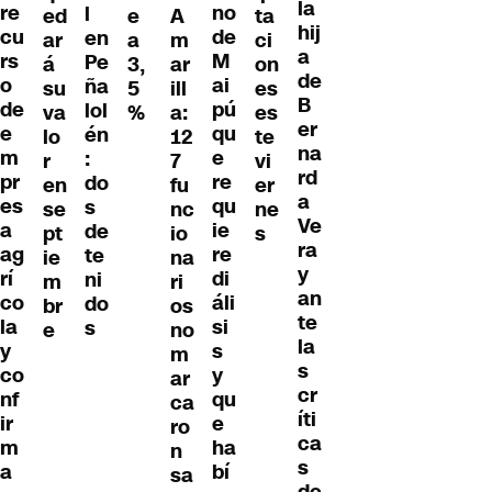
la
re
no
l
ed
e
A
ta
hij
cu
de
en
ar
a
m
ci
a
rs
M
Pe
á
3,
ar
on
de
o
ai
ña
su
5
ill
es
B
de
pú
lol
va
%
a:
es
er
e
qu
én
lo
12
te
na
m
e
:
r
7
vi
rd
pr
re
do
en
fu
er
a
es
qu
s
se
nc
ne
Ve
a
ie
de
pt
io
s
ra
ag
re
te
ie
na
y
rí
di
ni
m
ri
an
co
áli
do
br
os
te
la
si
s
e
no
la
y
s
m
s
co
y
ar
cr
nf
qu
ca
íti
ir
e
ro
ca
m
ha
n
s
a
bí
sa
de