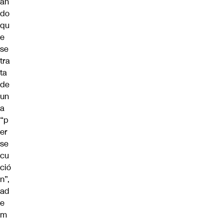
an
do
qu
e
se
tra
ta
de
un
a
“p
er
se
cu
ció
n”,
ad
e
m