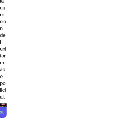
la
ag
re
sió
n
de
l
uni
for
m
ad
o
po
lici
al.