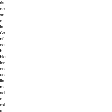
ás
de
sd
e
la
Co
nf
ec
h
hic
ier
on
un
lla
m
ad
o
exi
gi