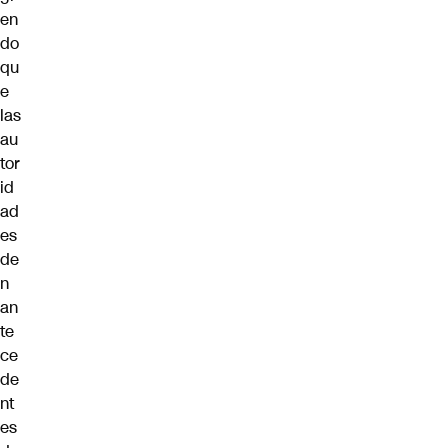
en
do
qu
e
las
au
tor
id
ad
es
de
n
an
te
ce
de
nt
es