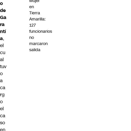
Mujer
o
en
de
Tierra
Ga
Amarilla:
ra
127
ntí
funcionarios
no
a
,
marcaron
el
salida
cu
al
tuv
o
a
ca
rg
o
el
ca
so
en