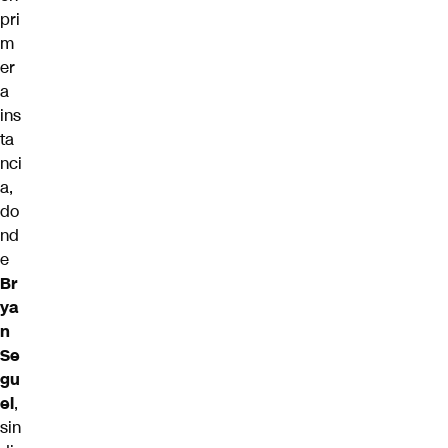
pri
m
er
a
ins
ta
nci
a,
do
nd
e
Br
ya
n
Se
gu
el
,
sin