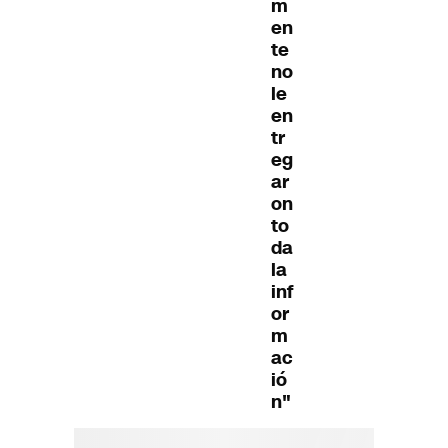
m
en
te
no
le
en
tr
eg
ar
on
to
da
la
inf
or
m
ac
ió
n"