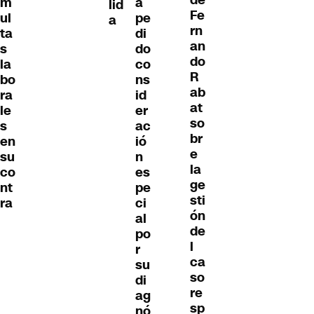
m
a
lid
Fe
ul
pe
a
rn
ta
di
an
s
do
do
la
co
R
bo
ns
ab
ra
id
at
le
er
so
s
ac
br
en
ió
e
su
n
la
co
es
ge
nt
pe
sti
ra
ci
ón
al
de
po
l
r
ca
su
so
di
re
ag
sp
nó