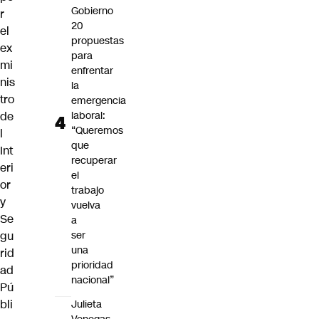
Gobierno
r
20
el
propuestas
ex
para
mi
enfrentar
nis
la
tro
emergencia
de
laboral:
“Queremos
l
que
Int
recuperar
eri
el
or
trabajo
y
vuelva
Se
a
gu
ser
una
rid
prioridad
ad
nacional”
Pú
bli
Julieta