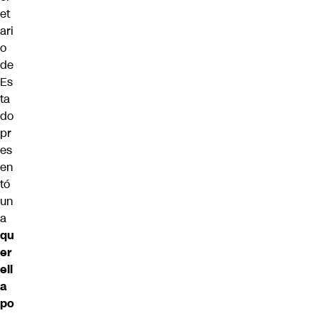
et
ari
o
de
Es
ta
do
pr
es
en
tó
un
a
qu
er
ell
a
po