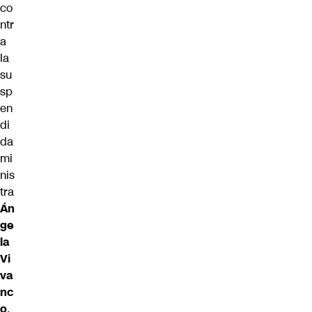
co
ntr
a
la
su
sp
en
di
da
mi
nis
tra
Án
ge
la
Vi
va
nc
o
.