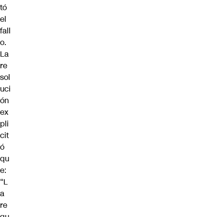
tó
el
fall
o.
La
re
sol
uci
ón
ex
pli
cit
ó
qu
e:
“L
a
re
gu