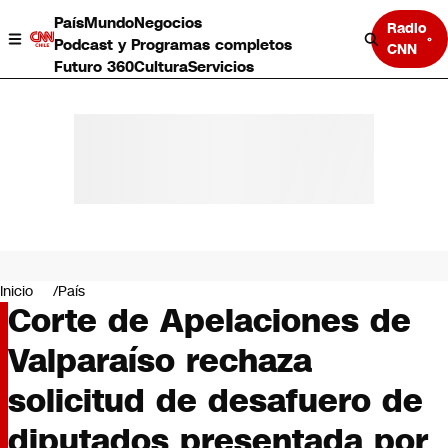
País
Mundo
Negocios
Radio
Podcast y Programas completos
CNN
Futuro 360
Cultura
Servicios
País
Mundo
Negocios
Inicio
País
Corte de Apelaciones de
Deportes
Programas completos
Valparaíso rechaza
Cultura
Servicios
solicitud de desafuero de
Bits
CNN Data
diputados presentada por
CNN tiempo