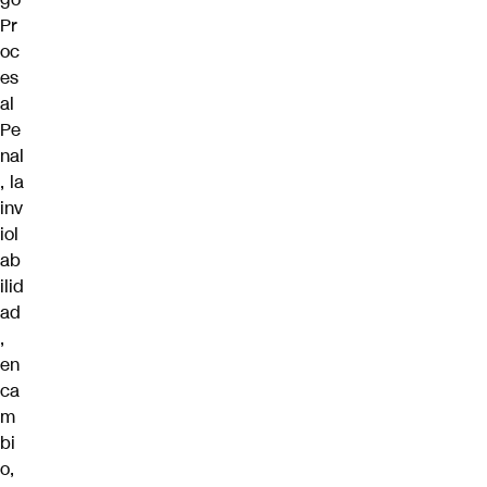
Pr
oc
es
al
Pe
nal
, la
inv
iol
ab
ilid
ad
,
en
ca
m
bi
o,