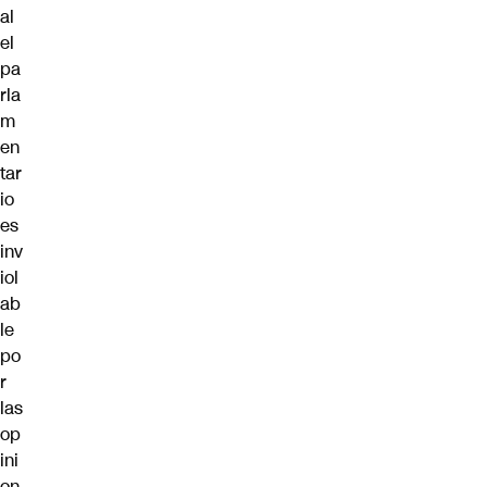
al
el
pa
rla
m
en
tar
io
es
inv
iol
ab
le
po
r
las
op
ini
on