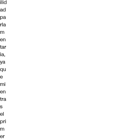
ilid
ad
pa
rla
m
en
tar
ia,
ya
qu
e
mi
en
tra
s
el
pri
m
er