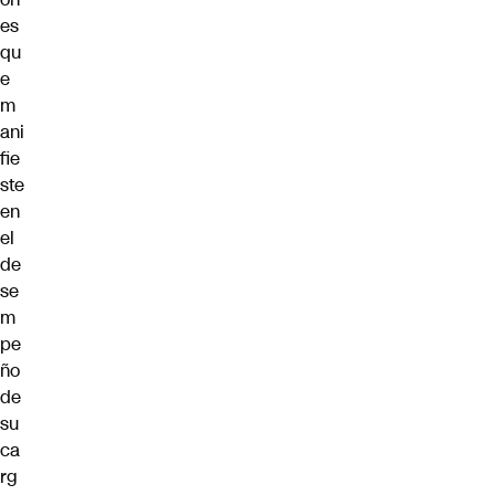
es
qu
e
m
ani
fie
ste
en
el
de
se
m
pe
ño
de
su
ca
rg