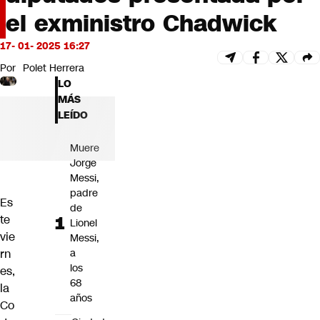
Futuro 360
el exministro Chadwick
Opinión
17- 01- 2025 16:27
Por
Polet Herrera
LO
MÁS
LEÍDO
Muere
Jorge
Messi,
padre
Es
de
te
Lionel
vie
Messi,
rn
a
los
es,
68
la
años
Co