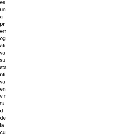
es
un
a
pr
err
og
ati
va
su
sta
nti
va
en
vir
tu
d
de
la
cu