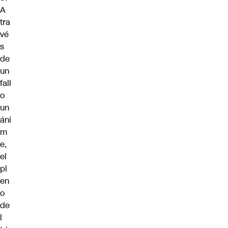
A
tra
vé
s
de
un
fall
o
un
áni
m
e,
el
pl
en
o
de
l