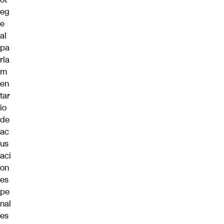
eg
e
al
pa
rla
m
en
tar
io
de
ac
us
aci
on
es
pe
nal
es