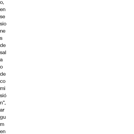
o,
en
se
sio
ne
s
de
sal
a
o
de
co
mi
sió
n”,
ar
gu
m
en