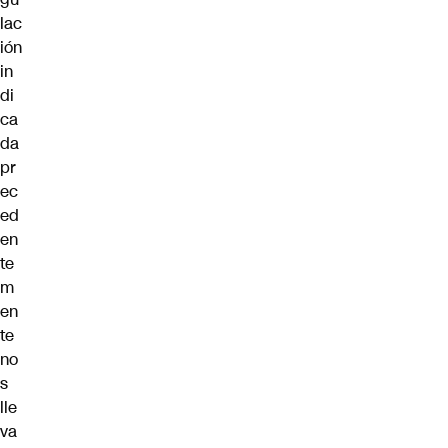
lac
ión
in
di
ca
da
pr
ec
ed
en
te
m
en
te
no
s
lle
va