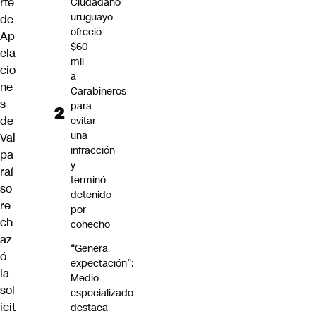
rte
Ciudadano
uruguayo
de
ofreció
Ap
$60
ela
mil
cio
a
ne
Carabineros
s
para
de
evitar
una
Val
infracción
pa
y
raí
terminó
so
detenido
re
por
ch
cohecho
az
“Genera
ó
expectación”:
la
Medio
sol
especializado
icit
destaca