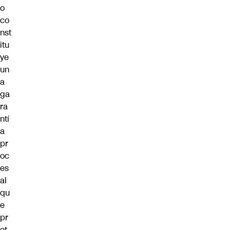
o
co
nst
itu
ye
un
a
ga
ra
ntí
a
pr
oc
es
al
qu
e
pr
ot