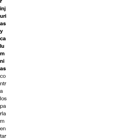
r
inj
uri
as
y
ca
lu
m
ni
as
co
ntr
a
los
pa
rla
m
en
tar