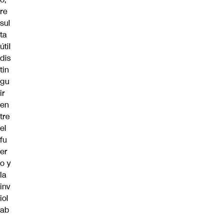
re
sul
ta
útil
dis
tin
gu
ir
en
tre
el
fu
er
o y
la
inv
iol
ab