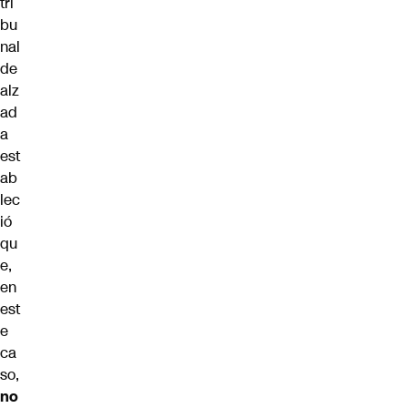
tri
bu
nal
de
alz
ad
a
est
ab
lec
ió
qu
e,
en
est
e
ca
so,
no