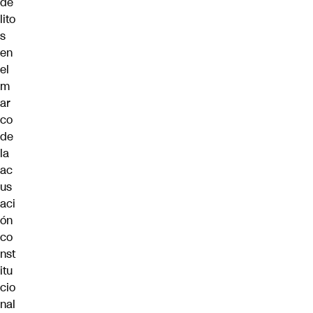
de
lito
s
en
el
m
ar
co
de
la
ac
us
aci
ón
co
nst
itu
cio
nal