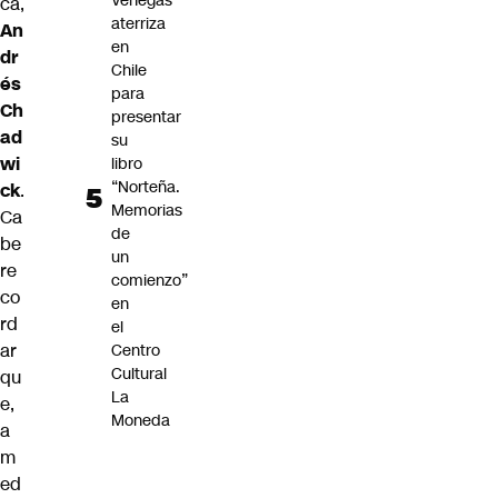
Venegas
ca,
aterriza
An
en
dr
Chile
és
para
Ch
presentar
ad
su
wi
libro
“Norteña.
ck
.
Memorias
Ca
de
be
un
re
comienzo”
co
en
rd
el
ar
Centro
Cultural
qu
La
e,
Moneda
a
m
ed