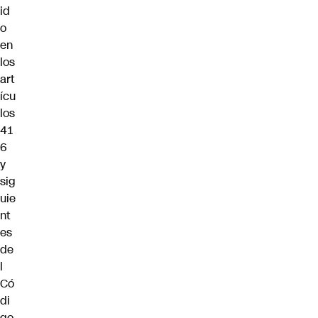
id
o
en
los
art
ícu
los
41
6
y
sig
uie
nt
es
de
l
Có
di
go