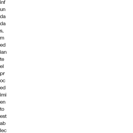
inf
un
da
da
s,
m
ed
ian
te
el
pr
oc
ed
imi
en
to
est
ab
lec