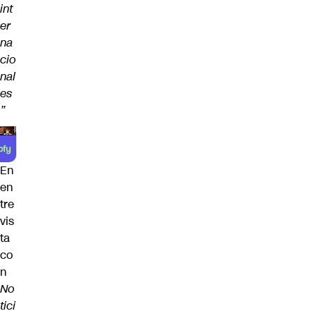
int
er
na
cio
nal
es
”
En
en
tre
vis
ta
co
n
No
tici