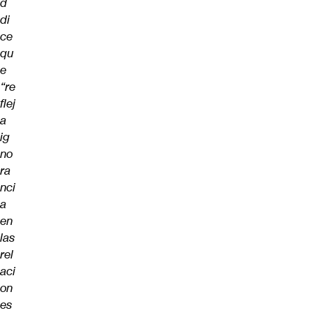
d
di
ce
qu
e
“re
flej
a
ig
no
ra
nci
a
en
las
rel
aci
on
es