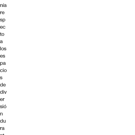
nía
re
sp
ec
to
a
los
es
pa
cio
s
de
div
er
sió
n
du
ra