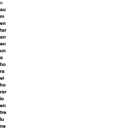
e
au
m
en
tar
an
en
un
a
ho
ra
el
ho
rar
io
en
tre
lu
ne