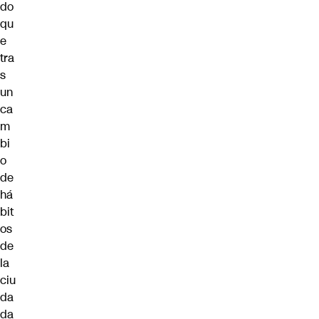
do
qu
e
tra
s
un
ca
m
bi
o
de
há
bit
os
de
la
ciu
da
da