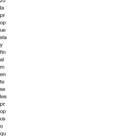
zó
la
pr
op
ue
sta
y
fin
al
m
en
te
se
les
pr
op
us
o
qu