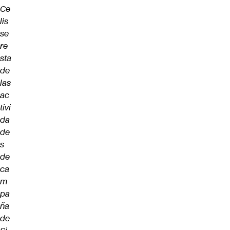
Ce
lis
se
re
sta
de
las
ac
tivi
da
de
s
de
ca
m
pa
ña
de