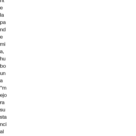
nt
e
la
pa
nd
e
mi
a,
hu
bo
un
a
“m
ejo
ra
su
sta
nci
al