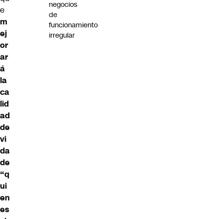
negocios
e
de
m
funcionamiento
ej
irregular
or
ar
á
la
ca
lid
ad
de
vi
da
de
“q
ui
en
es