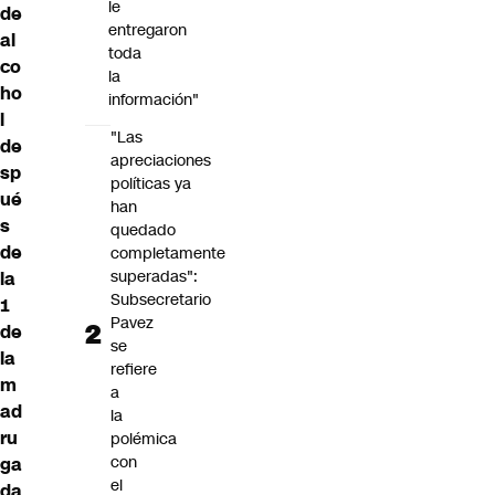
le
de
entregaron
al
toda
co
la
ho
información"
l
"Las
de
apreciaciones
sp
políticas ya
ué
han
s
quedado
de
completamente
superadas":
la
Subsecretario
1
Pavez
de
se
la
refiere
m
a
ad
la
ru
polémica
con
ga
el
da