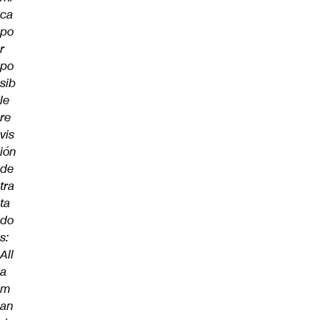
ca
po
r
po
sib
le
re
vis
ión
de
tra
ta
do
s:
All
a
m
an