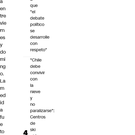
a
que
en
"el
tre
debate
vie
político
rn
se
es
desarrolle
con
y
respeto"
do
mi
"Chile
ng
debe
convivir
o.
con
La
la
m
nieve
ed
y
id
no
a
paralizarse":
fu
Centros
de
e
ski
to