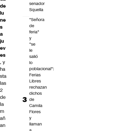
senador
de
Squella
lu
ne
"Señora
de
s
feria"
a
y
ju
"se
ev
le
es
salió
, y
lo
ha
poblacional":
Ferias
sta
Libres
las
rechazan
2
dichos
de
de
la
Camila
m
Flores
añ
y
llaman
an
a