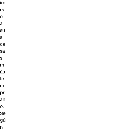
ira
rs
e
a
su
s
ca
sa
s
m
ás
te
m
pr
an
o.
Se
gú
n