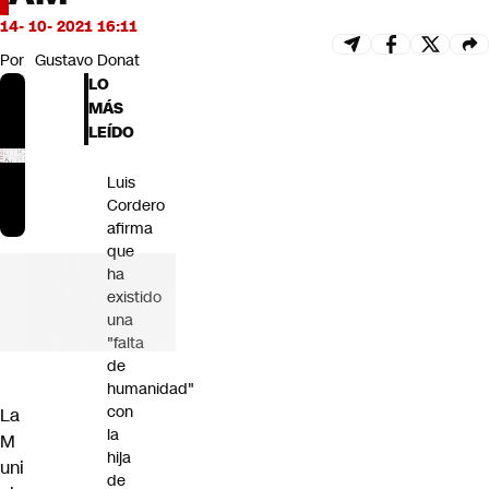
Futuro 360
14- 10- 2021 16:11
Opinión
Por
Gustavo Donat
LO
MÁS
LEÍDO
Luis
Cordero
afirma
que
ha
existido
una
"falta
de
humanidad"
con
La
la
M
hija
uni
de