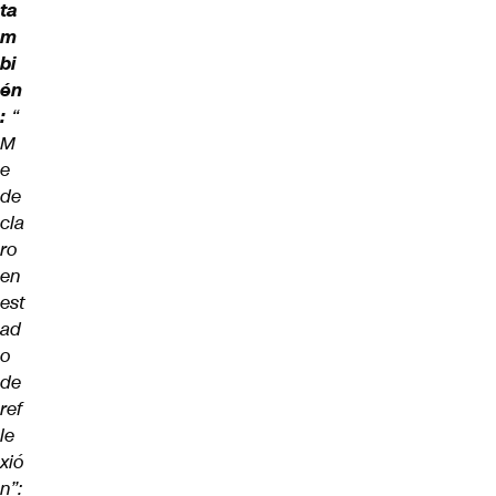
ta
m
bi
én
:
“
M
e
de
cla
ro
en
est
ad
o
de
ref
le
xió
n”: