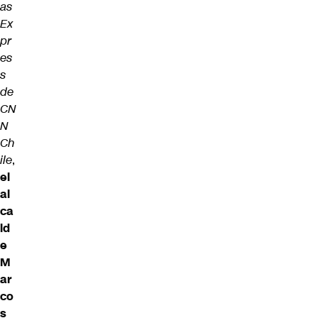
as
Ex
pr
es
s
de
CN
N
Ch
ile
,
el
al
ca
ld
e
M
ar
co
s