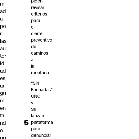
piden
m
revisar
ad
criterios
a
para
po
el
r
cierre
preventivo
las
de
au
caminos
tor
a
id
la
ad
montaña
es,
"Sin
ar
Fachadas":
gu
CNC
m
y
en
SII
ta
lanzan
plataforma
nd
para
o
denunciar
qu