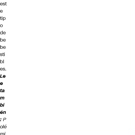
est
e
tip
o
de
be
be
sti
bl
es.
Le
e
ta
m
bi
én
:
P
olé
mi