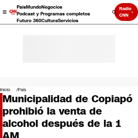
País
Mundo
Negocios
Radio
Podcast y Programas completos
CNN
Futuro 360
Cultura
Servicios
País
Mundo
Negocios
Inicio
País
Municipalidad de Copiapó
Deportes
Programas completos
prohibió la venta de
Cultura
Servicios
alcohol después de la 1
Bits
CNN Data
AM
CNN tiempo