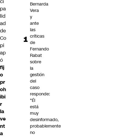
ci
Bernarda
pa
Vera
lid
y
ad
ante
las
de
críticas
Co
de
pi
Fernando
ap
Rabat
ó
sobre
fij
la
o
gestión
del
pr
caso
oh
responde:
ibi
"Él
r
está
la
muy
ve
desinformado,
nt
probablemente
no
a