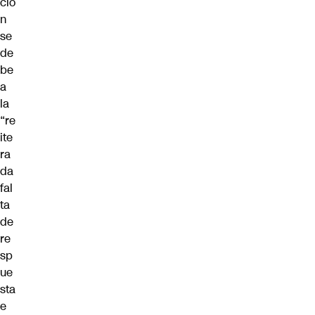
ció
n
se
de
be
a
la
“re
ite
ra
da
fal
ta
de
re
sp
ue
sta
e