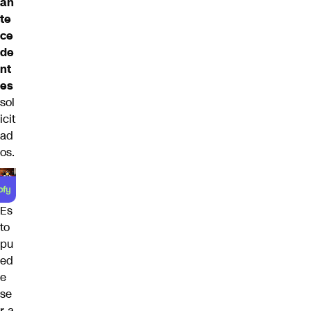
an
te
ce
de
nt
es
sol
icit
ad
os.
Es
to
pu
ed
e
se
r a