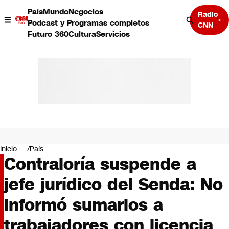
País
Mundo
Negocios
Radio
Podcast y Programas completos
CNN
Futuro 360
Cultura
Servicios
País
Mundo
Negocios
Inicio
País
Contraloría suspende a
Deportes
Programas completos
jefe jurídico del Senda: No
Cultura
Servicios
informó sumarios a
Bits
CNN Data
trabajadores con licencia
CNN tiempo