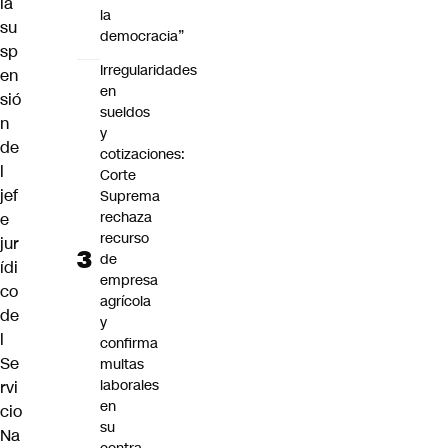
la
la
su
democracia”
sp
Irregularidades
en
en
sió
sueldos
n
y
de
cotizaciones:
l
Corte
jef
Suprema
rechaza
e
recurso
jur
de
ídi
empresa
co
agrícola
de
y
l
confirma
Se
multas
laborales
rvi
en
cio
su
Na