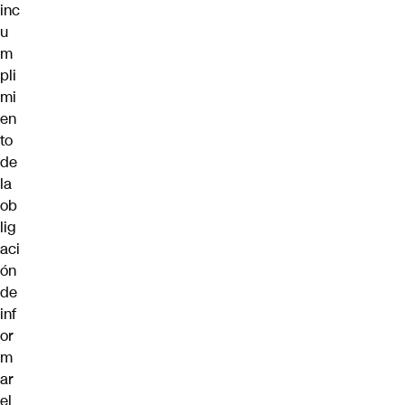
inc
u
m
pli
mi
en
to
de
la
ob
lig
aci
ón
de
inf
or
m
ar
el