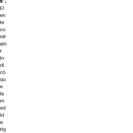
s”.
El
en
te
co
ntr
alo
r
in
di
có
qu
e
la
m
ed
id
a
rig