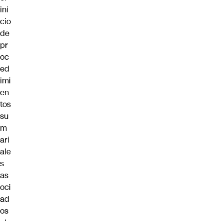
ini
cio
de
pr
oc
ed
imi
en
tos
su
m
ari
ale
s
as
oci
ad
os