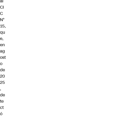
al
CI
C
N°
15,
qu
e,
en
ag
ost
o
de
20
25
,
de
te
ct
ó