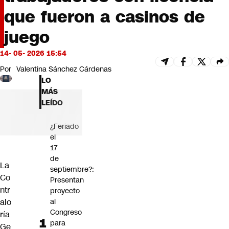
Futuro 360
que fueron a casinos de
Opinión
juego
14- 05- 2026 15:54
Por
Valentina Sánchez Cárdenas
LO
MÁS
LEÍDO
¿Feriado
el
17
de
La
septiembre?:
Co
Presentan
ntr
proyecto
alo
al
Congreso
ría
para
Ge