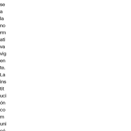
se
a
la
no
rm
ati
va
vig
en
te.
La
ins
tit
uci
ón
co
m
uni
có