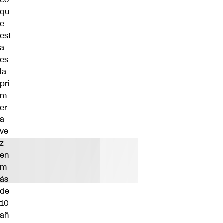
qu
e
est
a
es
la
pri
m
er
a
ve
z
en
m
ás
de
10
añ