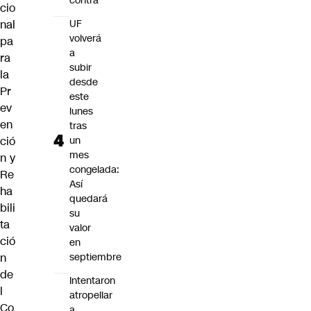
contra
cio
nal
UF
volverá
pa
a
ra
subir
la
desde
Pr
este
ev
lunes
en
tras
ció
un
mes
n y
congelada:
Re
Así
ha
quedará
bili
su
ta
valor
ció
en
n
septiembre
de
Intentaron
l
atropellar
Co
a