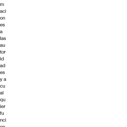
m
aci
on
es
a
las
au
tor
id
ad
es
y a
cu
al
qu
ier
fu
nci
on