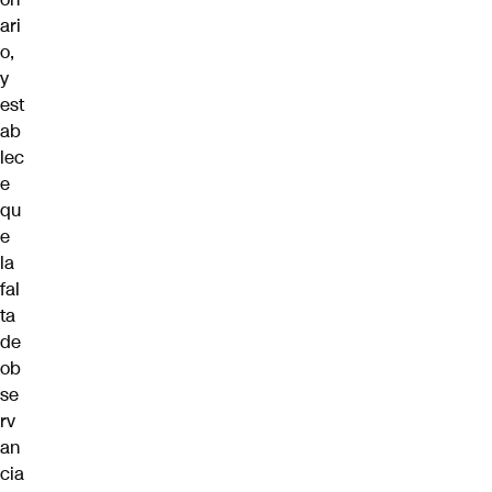
ari
o,
y
est
ab
lec
e
qu
e
la
fal
ta
de
ob
se
rv
an
cia