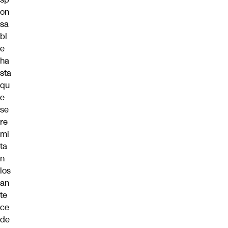
on
sa
bl
e
ha
sta
qu
e
se
re
mi
ta
n
los
an
te
ce
de