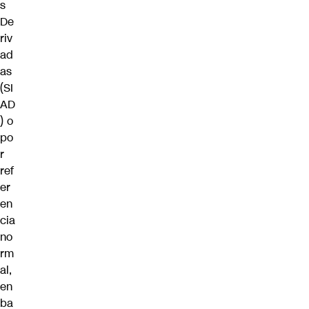
s
De
riv
ad
as
(SI
AD
) o
po
r
ref
er
en
cia
no
rm
al,
en
ba