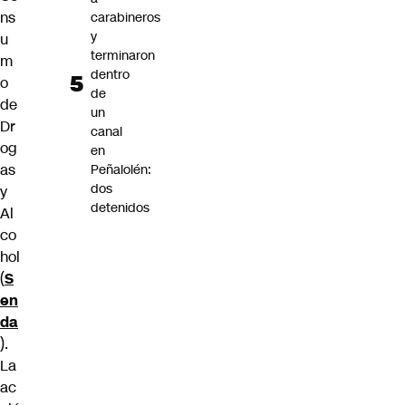
ns
carabineros
y
u
terminaron
m
dentro
o
de
de
un
Dr
canal
og
en
as
Peñalolén:
dos
y
detenidos
Al
co
hol
(
S
en
da
).
La
ac