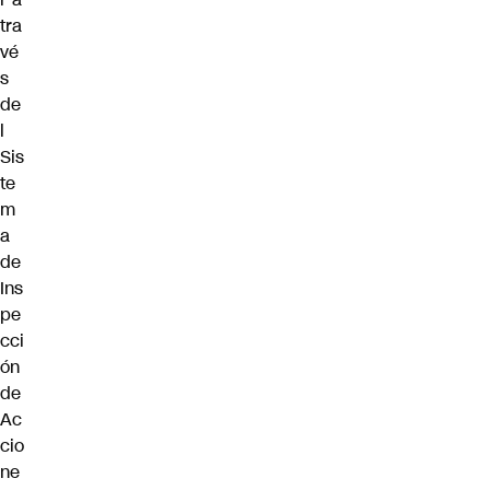
tra
vé
s
de
l
Sis
te
m
a
de
Ins
pe
cci
ón
de
Ac
cio
ne