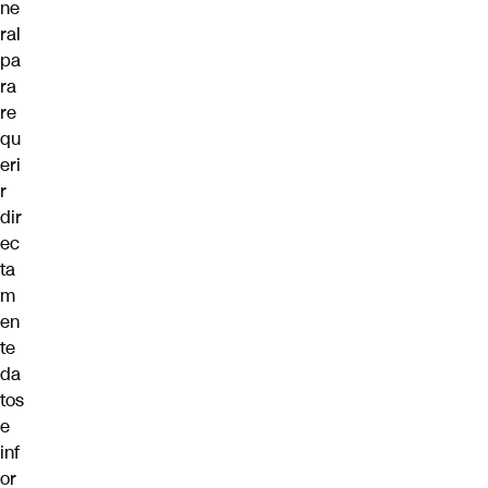
ne
ral
pa
ra
re
qu
eri
r
dir
ec
ta
m
en
te
da
tos
e
inf
or