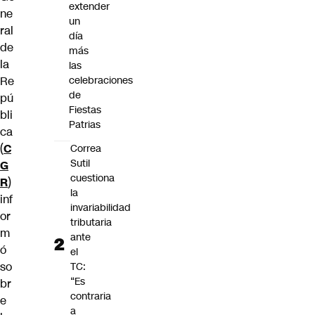
extender
ne
un
ral
día
de
más
la
las
Re
celebraciones
de
pú
Fiestas
bli
Patrias
ca
(
C
Correa
Sutil
G
cuestiona
R
)
la
inf
invariabilidad
or
tributaria
m
ante
ó
el
so
TC:
“Es
br
contraria
e
a