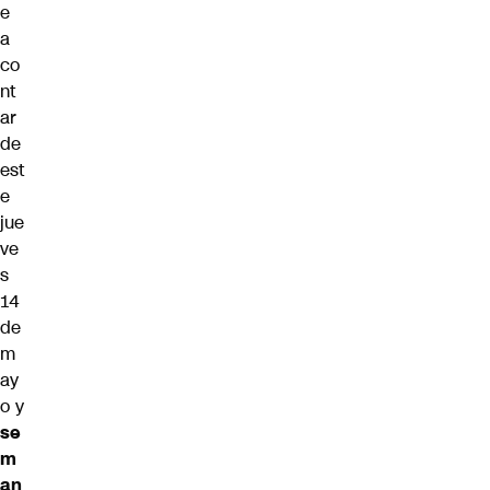
e
a
co
nt
ar
de
est
e
jue
ve
s
14
de
m
ay
o y
se
m
an