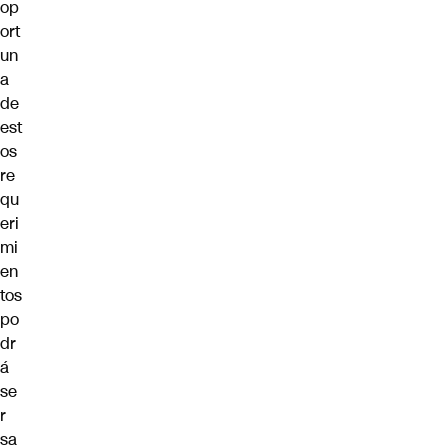
op
ort
un
a
de
est
os
re
qu
eri
mi
en
tos
po
dr
á
se
r
sa