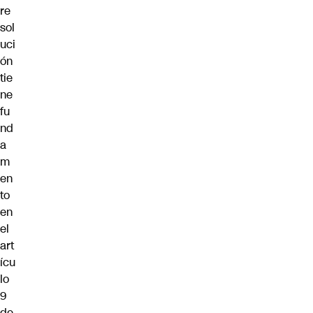
re
sol
uci
ón
tie
ne
fu
nd
a
m
en
to
en
el
art
ícu
lo
9
de