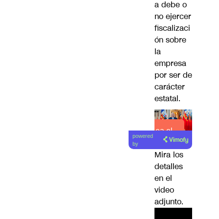
a debe o
no ejercer
fiscalizaci
ón sobre
la
empresa
por ser de
carácter
estatal.
Lea el
powered
artículo
by
Mira los
detalles
en el
video
adjunto.