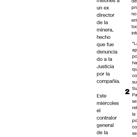
millones a
de
un ex
pr
no
director
en
de la
to
minera,
in
hecho
"L
que fue
ap
denuncia
po
do a la
h
Justicia
q
por la
c
compañía.
su
Su
P
Este
se
miércoles
re
el
la
contralor
po
general
co
de la
se