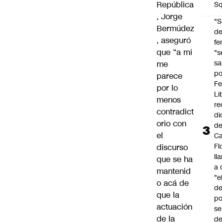
República
Sq
, Jorge
"S
Bermúdez
d
, aseguró
fe
que “a mi
"s
sa
me
po
parece
Fe
por lo
Li
menos
re
contradict
di
orio con
d
el
Ca
Fl
discurso
ll
que se ha
a 
mantenid
"e
o acá de
d
que la
po
actuación
se
de la
de