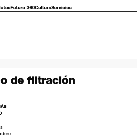
letos
Futuro 360
Cultura
Servicios
 de filtración
MÁS
O
is
rdero