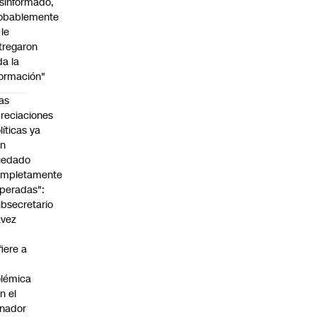
sinformado,
obablemente
 le
tregaron
da la
formación"
as
reciaciones
líticas ya
an
uedado
ompletamente
peradas":
bsecretario
avez
fiere a
lémica
n el
nador