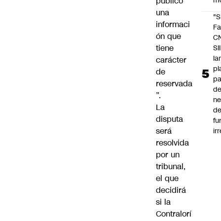
público
m
una
"S
informaci
Fa
ón que
C
tiene
SII
la
carácter
pl
de
pa
reservada
de
”.
ne
La
d
disputa
fu
será
ir
resolvida
por un
tribunal,
el que
decidirá
si la
Contralorí