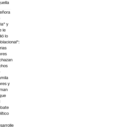
uella
eñora
e
ria" y
e le
lió lo
blacional":
rias
bres
chazan
chos
e
mila
ores y
aman
que
l
ebate
lítico
sarrolle