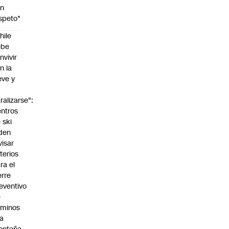
on
speto"
hile
ebe
nvivir
n la
eve y
o
ralizarse":
ntros
 ski
den
visar
iterios
ra el
erre
eventivo
e
aminos
la