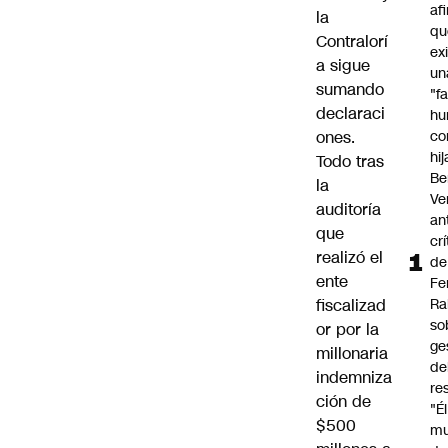
af
la
qu
Contralorí
ex
a sigue
un
sumando
"f
declaraci
hu
ones.
co
hi
Todo tras
Be
la
Ve
auditoría
an
que
cr
realizó el
de
ente
Fe
fiscalizad
Ra
so
or por la
ge
millonaria
de
indemniza
re
ción de
"É
$500
m