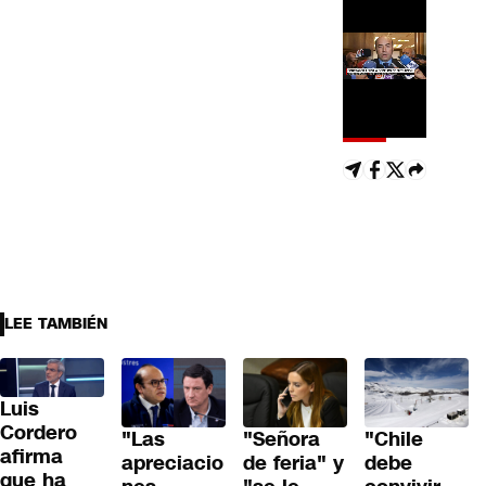
LEE TAMBIÉN
Luis
Cordero
"Las
"Señora
"Chile
afirma
apreciacio
de feria" y
debe
que ha