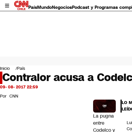
País
Mundo
Negocios
Podcast y Programas comp
País
Mundo
Inicio
País
Negocios
Contralor acusa a Codelco
Deportes
Programas completos
09- 08- 2017 22:59
Cultura
Por
CNN
Servicios
LO 
Bits
LEÍD
CNN Data
La pugna
CNN tiempo
entre
Lu
Futuro 360
Co
Codelco y
Opinión