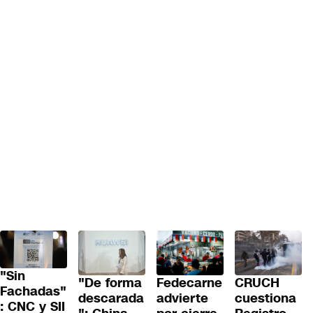
"Sin
"De forma
Fedecarne
CRUCH
Fachadas"
descarada
advierte
cuestiona
: CNC y SII