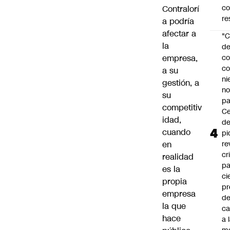
c
Contralorí
re
a podría
afectar a
"C
la
d
empresa,
co
co
a su
ni
gestión, a
n
su
pa
competitiv
Ce
idad,
de
cuando
pi
en
re
cr
realidad
pa
es la
ci
propia
pr
empresa
d
la que
c
hace
a 