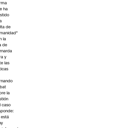
irma
e ha
istido
a
alta de
manidad"
n la
ja de
rnarda
ra y
te las
íticas
rnando
bat
bre la
stión
l caso
sponde:
l está
uy