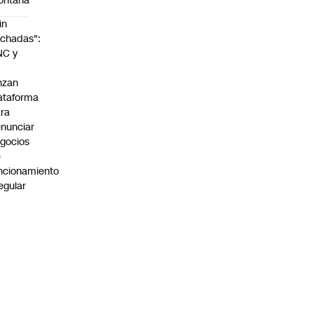
ontaña
in
chadas":
NC y
nzan
ataforma
ra
nunciar
gocios
e
ncionamiento
regular