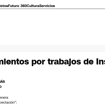
letos
Futuro 360
Cultura
Servicios
mientos por trabajos de 
MÁS
O
enera
pectación”: