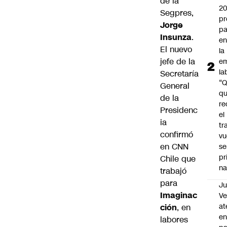
de la
2
Segpres,
pr
Jorge
pa
Insunza
.
en
El nuevo
la
jefe de la
em
la
Secretaría
“
General
q
de la
re
Presidenc
el
ia
tr
confirmó
vu
en CNN
se
pr
Chile que
na
trabajó
para
Ju
Imaginac
V
at
ción
, en
en
labores