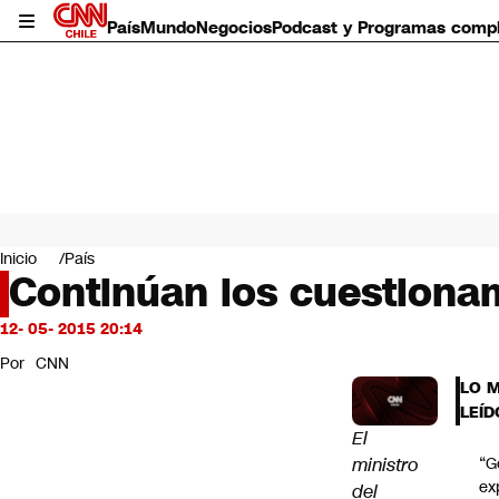
País
Mundo
Negocios
Podcast y Programas comp
País
Mundo
Inicio
País
Negocios
Continúan los cuestiona
Deportes
Programas completos
12- 05- 2015 20:14
Cultura
Por
CNN
Servicios
LO 
Bits
LEÍD
CNN Data
El
CNN tiempo
ministro
“G
Futuro 360
ex
del
Opinión