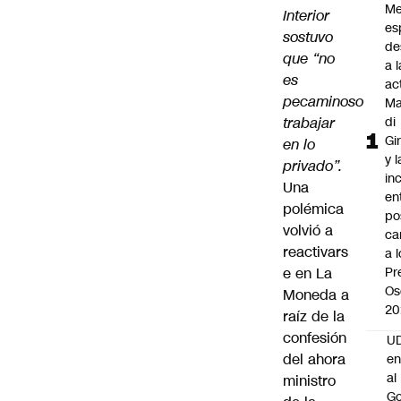
Me
Interior
es
sostuvo
de
que “no
a l
es
ac
pecaminoso
Ma
trabajar
di
Gi
en lo
y l
privado”.
in
Una
en
polémica
po
volvió a
ca
reactivars
a 
e en La
Pr
Os
Moneda a
20
raíz de la
confesión
UD
del ahora
en
al
ministro
Go