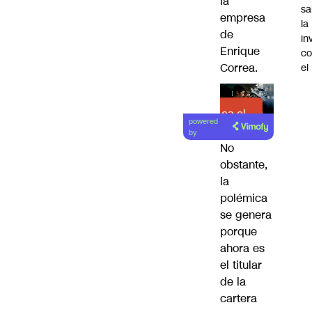
la
sa
empresa
la
de
in
Enrique
co
Correa.
el
Lea el
powered
artículo
by
No
obstante,
la
polémica
se genera
porque
ahora es
el titular
de la
cartera