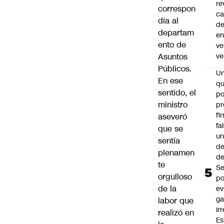
re
correspon
ca
día al
d
departam
e
ento de
ve
Asuntos
ve
Públicos.
U
En ese
qu
sentido, el
po
ministro
pr
fi
aseveró
fa
que se
u
sentía
de
plenamen
de
te
Se
orgulloso
po
de la
ev
ga
labor que
ir
realizó en
Es