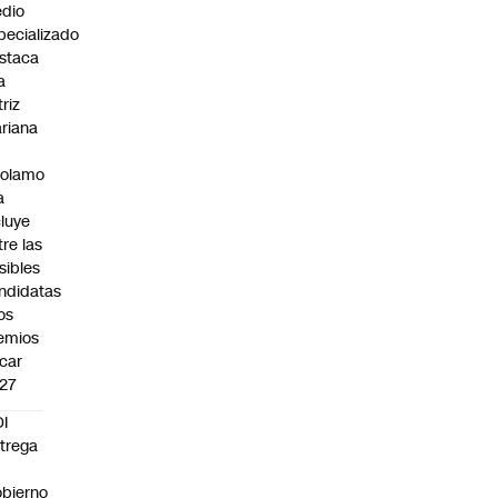
dio
pecializado
staca
a
triz
riana
rolamo
a
cluye
tre las
sibles
ndidatas
los
emios
car
27
I
trega
bierno