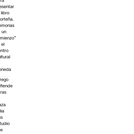
ra
esentar
 libro
orteña.
emorias
 un
mienzo”
 el
ntro
ltural
a
oneda
rego
fiende
ras
n
aza
lia
as
tudio
ue