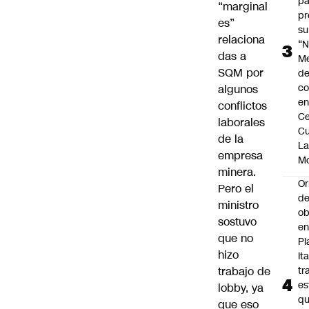
pa
“marginal
pr
es”
su
relaciona
“N
das a
M
SQM por
de
co
algunos
en
conflictos
Ce
laborales
Cu
de la
L
empresa
M
minera.
Or
Pero el
de
ministro
ob
sostuvo
e
que no
Pl
hizo
Ita
trabajo de
tr
es
lobby, ya
q
que eso