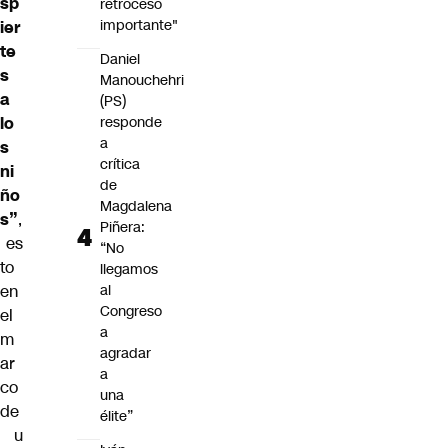
sp
retroceso
importante"
ier
te
Daniel
s
Manouchehri
a
(PS)
lo
responde
a
s
crítica
ni
de
ño
Magdalena
s”
,
Piñera:
es
“No
to
llegamos
en
al
Congreso
el
a
m
agradar
ar
a
co
una
de
élite”
u