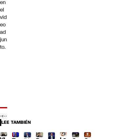
en
el
vid
eo
ad
jun
to.
LEE TAMBIÉN