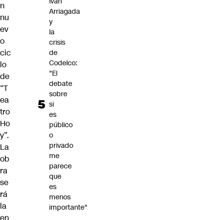
Iván
n
Arriagada
nu
y
ev
la
o
crisis
cic
de
Codelco:
lo
"El
de
debate
“T
sobre
ea
si
tro
es
Ho
público
y”.
o
privado
La
me
ob
parece
ra
que
se
es
rá
menos
la
importante"
en