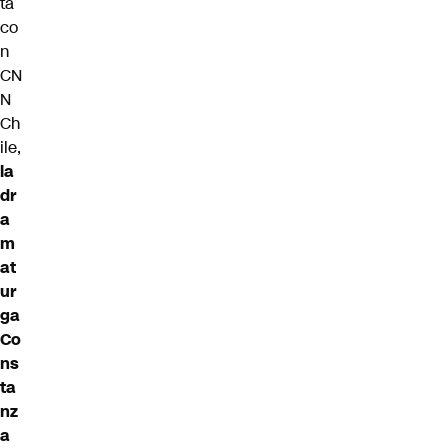
ta
co
n
CN
N
Ch
ile,
la
dr
a
m
at
ur
ga
Co
ns
ta
nz
a