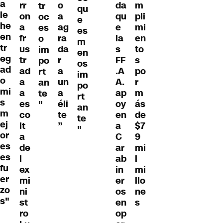
a
rr
o
da
m
tr
qu
le
on
a
qu
pli
oc
e
he
a
ag
e
mi
es
es
en
fr
ra
la
en
o
m
tr
us
da
s
to
im
en
eg
tr
r
FF
s
po
os
ad
ad
a
.A
po
rt
im
o
a
un
A.
r
an
po
mi
a
a
ap
m
te
rt
s
es
éli
oy
ás
"
an
m
co
te
en
de
te
ej
lt
”
a
$7
"
or
a
C
9
es
de
ar
mi
es
l
ab
l
fu
ex
in
mi
er
mi
er
llo
zo
ni
os
ne
s"
st
en
s
ro
op