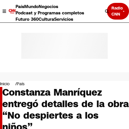
País
Mundo
Negocios
Radio
Podcast y Programas completos
CNN
Futuro 360
Cultura
Servicios
País
Mundo
Negocios
Inicio
País
Constanza Manríquez
Deportes
Programas completos
entregó detalles de la obra
Cultura
Servicios
“No despiertes a los
Bits
CNN Data
niños”
CNN tiempo