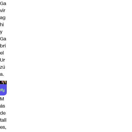
Ga
vir
ag
hi
y
Ga
bri
el
Ur
zú
a.
M
ás
de
tall
es,