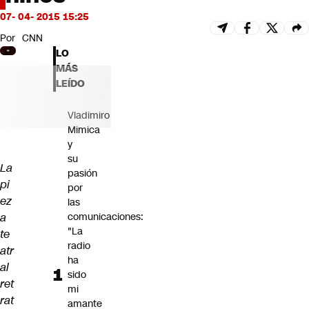
Futuro 360
07- 04- 2015 15:25
Opinión
Por
CNN
LO
MÁS
LEÍDO
Vladimiro
Mimica
y
su
La
pasión
pi
por
ez
las
a
comunicaciones:
"La
te
radio
atr
ha
al
sido
ret
mi
rat
amante