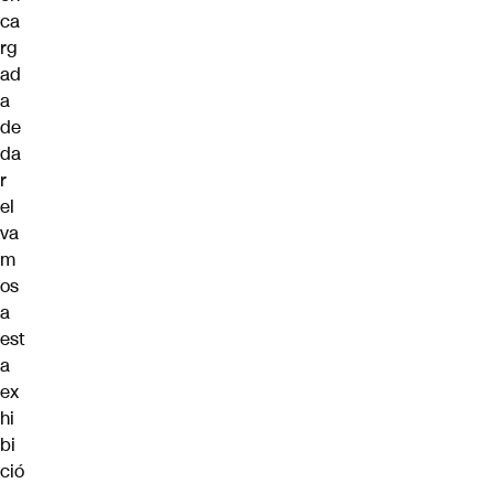
ca
rg
ad
a
de
da
r
el
va
m
os
a
est
a
ex
hi
bi
ció