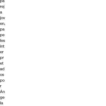
pa
rej
a
jov
en,
pa
pe
les
int
er
pr
et
ad
os
po
r
Án
ge
la