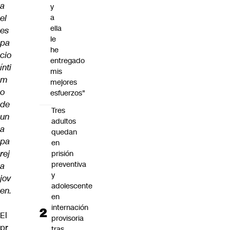
a
y
el
a
ella
es
le
pa
he
cio
entregado
ínti
mis
m
mejores
o
esfuerzos"
de
Tres
un
adultos
a
quedan
pa
en
rej
prisión
preventiva
a
y
jov
adolescente
en.
en
internación
El
provisoria
pr
tras