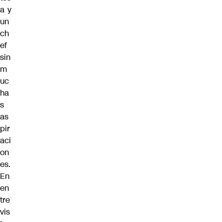
a y
un
ch
ef
sin
m
uc
ha
s
as
pir
aci
on
es.
En
en
tre
vis