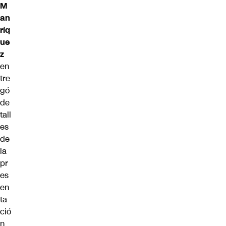
M
an
ríq
ue
z
en
tre
gó
de
tall
es
de
la
pr
es
en
ta
ció
n