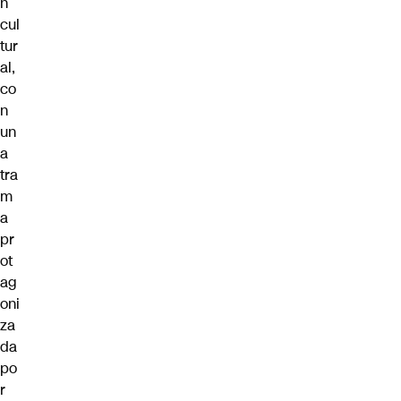
n
cul
tur
al,
co
n
un
a
tra
m
a
pr
ot
ag
oni
za
da
po
r