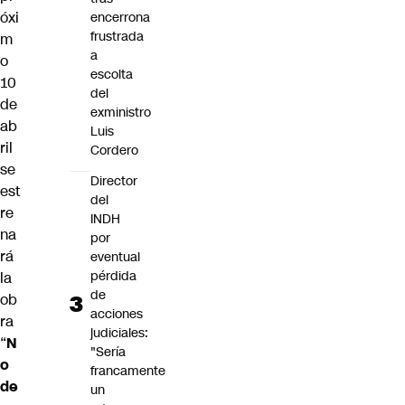
óxi
encerrona
frustrada
m
a
o
escolta
10
del
de
exministro
ab
Luis
ril
Cordero
se
Director
est
del
re
INDH
na
por
rá
eventual
pérdida
la
de
ob
acciones
ra
judiciales:
“
N
"Sería
o
francamente
de
un