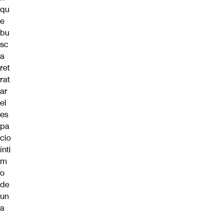
qu
e
bu
sc
a
ret
rat
ar
el
es
pa
cio
ínti
m
o
de
un
a