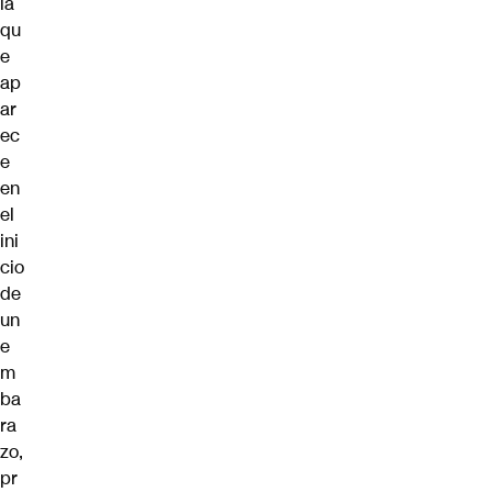
ía
qu
e
ap
ar
ec
e
en
el
ini
cio
de
un
e
m
ba
ra
zo,
pr