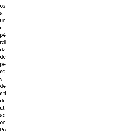
os
a
un
a
pé
rdi
da
de
pe
so
y
de
shi
dr
at
aci
ón.
Po