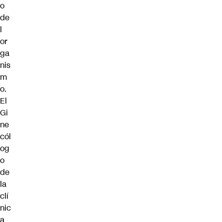
o
de
l
or
ga
nis
m
o.
El
Gi
ne
cól
og
o
de
la
clí
nic
a