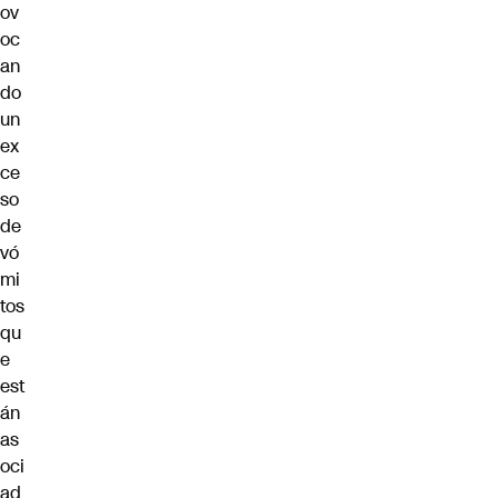
ov
oc
an
do
un
ex
ce
so
de
vó
mi
tos
qu
e
est
án
as
oci
ad