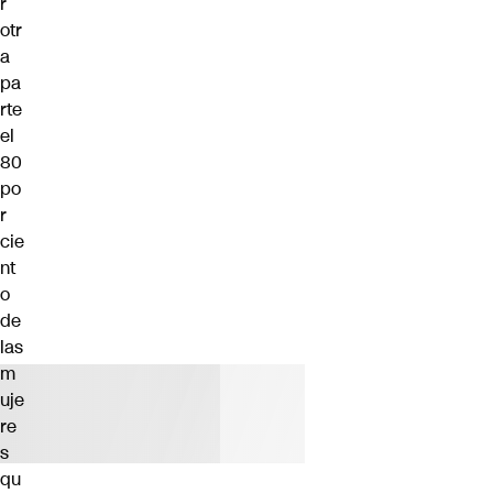
r
otr
a
pa
rte
el
80
po
r
cie
nt
o
de
las
m
uje
re
s
qu