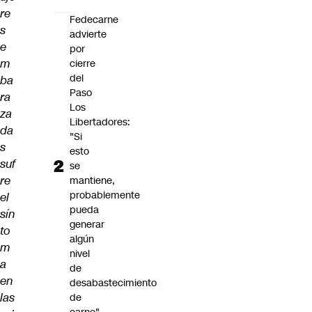
re
Fedecarne
s
advierte
e
por
m
cierre
del
ba
Paso
ra
Los
za
Libertadores:
da
"Si
s
esto
suf
se
re
mantiene,
probablemente
el
pueda
sín
generar
to
algún
m
nivel
a
de
en
desabastecimiento
las
de