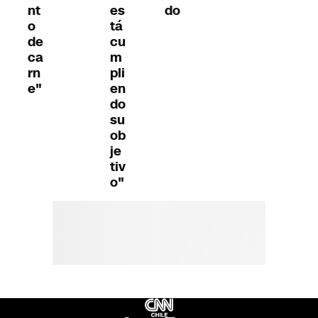
nt
es
do
o
tá
de
cu
ca
m
rn
pli
e"
en
do
su
ob
je
tiv
o"