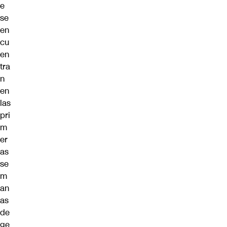
e
se
en
cu
en
tra
n
en
las
pri
m
er
as
se
m
an
as
de
ge