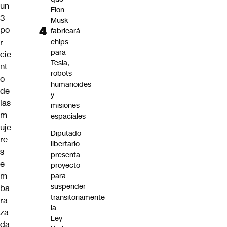
un
Elon
3
Musk
po
fabricará
r
chips
para
cie
Tesla,
nt
robots
o
humanoides
de
y
las
misiones
m
espaciales
uje
Diputado
re
libertario
s
presenta
e
proyecto
m
para
suspender
ba
transitoriamente
ra
la
za
Ley
da