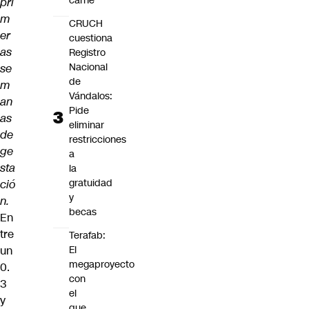
carne"
pri
m
CRUCH
er
cuestiona
as
Registro
Nacional
se
de
m
Vándalos:
an
Pide
as
eliminar
de
restricciones
ge
a
sta
la
gratuidad
ció
y
n.
becas
En
tre
Terafab:
un
El
megaproyecto
0.
con
3
el
y
que