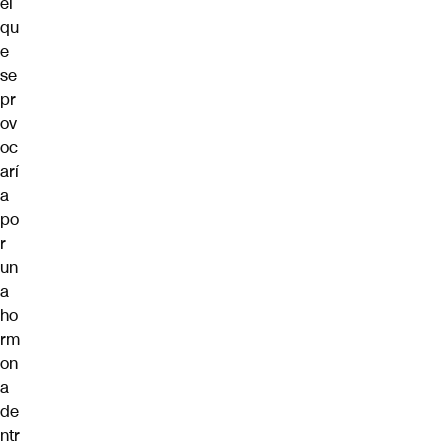
el
qu
e
se
pr
ov
oc
arí
a
po
r
un
a
ho
rm
on
a
de
ntr