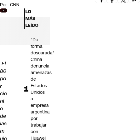
Por
CNN
Futuro 360
LO
Opinión
MÁS
LEÍDO
"De
forma
descarada":
China
El
denuncia
80
amenazas
po
de
r
Estados
Unidos
cie
a
nt
empresa
o
argentina
de
por
las
trabajar
m
con
uje
Huawei