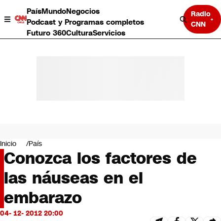
País
Mundo
Negocios
Radio
Podcast y Programas completos
CNN
Futuro 360
Cultura
Servicios
País
Mundo
Negocios
Inicio
País
Conozca los factores de
Deportes
Programas completos
las náuseas en el
Cultura
Servicios
embarazo
Bits
CNN Data
04- 12- 2012 20:00
CNN tiempo