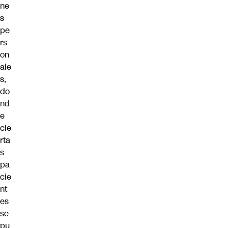
ne
s
pe
rs
on
ale
s,
do
nd
e
cie
rta
s
pa
cie
nt
es
se
pu