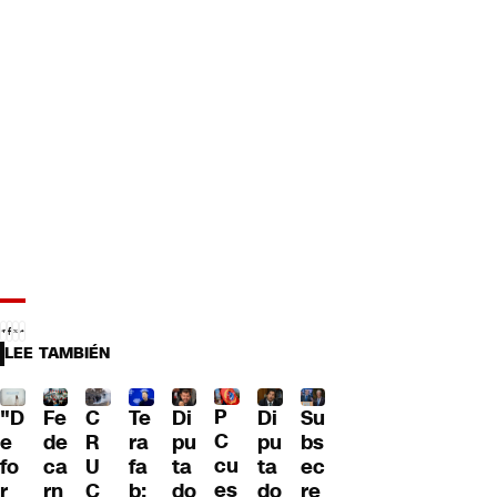
LEE TAMBIÉN
P
"D
Fe
C
Te
Di
Di
Su
C
e
de
R
ra
pu
pu
bs
cu
fo
ca
U
fa
ta
ta
ec
es
r
rn
C
b:
do
do
re