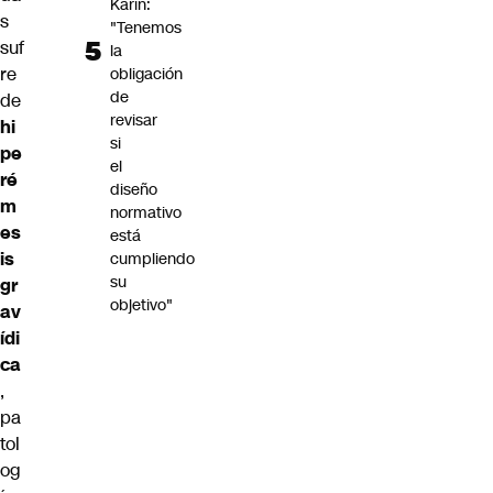
Karin:
s
"Tenemos
suf
la
re
obligación
de
de
revisar
hi
si
pe
el
ré
diseño
m
normativo
es
está
is
cumpliendo
su
gr
objetivo"
av
ídi
ca
,
pa
tol
og