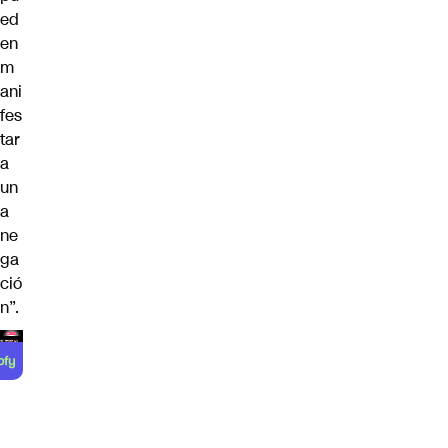
ed
en
m
ani
fes
tar
a
un
a
ne
ga
ció
n”.