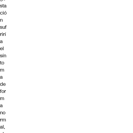
sta
ció
n
suf
rirí
a
el
sín
to
m
a
de
for
m
a
no
rm
al,