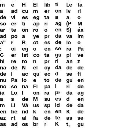
ti
m
e
H
El
lib
Le
ta
on
a
ad
cu
m
er
iv
ri
a
de
vi
es
eg
ta
a
o
ag
sc
er
ti
ap
ri
(P
M
en
ar
te
on
ro
o
S)
áx
da
ad
po
a
ye
pr
va
im
de
a"
r
R
ct
es
lo
o
se
:
ci
eg
o
en
ra
Pa
gu
C
er
ist
co
ta
pl
ve
ri
hi
re
ro
n
pr
an
z
da
na
de
N
el
oy
de
de
d
de
l
ac
qu
ec
se
fi
de
nu
Pa
io
e
to
gu
en
l
nc
so
na
El
pa
ri
de
pr
ia
Lo
l
on
ra
da
ag
es
a
s
de
M
su
d
en
id
m
Li
Vá
us
sp
de
da
en
en
be
nd
k
en
K
de
te
az
rt
al
fa
de
as
se
K
as
ad
os
br
r
t,
gu