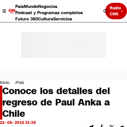
País
Mundo
Negocios
Radio
Podcast y Programas completos
CNN
Futuro 360
Cultura
Servicios
País
Mundo
Negocios
Inicio
País
Conoce los detalles del
Deportes
Programas completos
regreso de Paul Anka a
Cultura
Servicios
Chile
Bits
CNN Data
21- 06- 2012 21:35
CNN tiempo