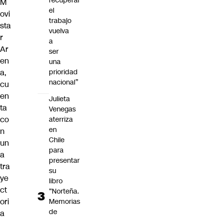
recuperar
M
el
ovi
trabajo
sta
vuelva
r
a
Ar
ser
en
una
a,
prioridad
nacional”
cu
en
Julieta
ta
Venegas
co
aterriza
en
n
Chile
un
para
a
presentar
tra
su
ye
libro
ct
“Norteña.
ori
Memorias
de
a