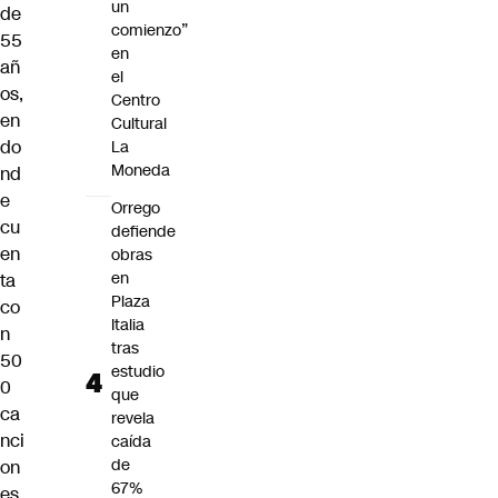
un
de
comienzo”
55
en
añ
el
os,
Centro
en
Cultural
do
La
Moneda
nd
e
Orrego
cu
defiende
en
obras
en
ta
Plaza
co
Italia
n
tras
50
estudio
0
que
ca
revela
nci
caída
de
on
67%
es