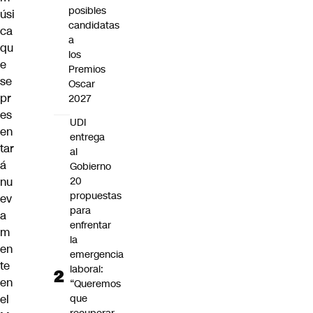
posibles
úsi
candidatas
ca
a
qu
los
e
Premios
se
Oscar
pr
2027
es
UDI
en
entrega
tar
al
á
Gobierno
nu
20
propuestas
ev
para
a
enfrentar
m
la
en
emergencia
te
laboral:
en
“Queremos
el
que