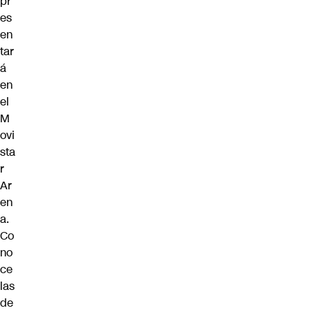
pr
es
en
tar
á
en
el
M
ovi
sta
r
Ar
en
a.
Co
no
ce
las
de