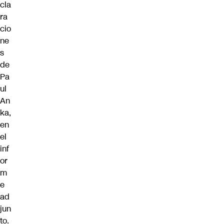
cla
ra
cio
ne
s
de
Pa
ul
An
ka,
en
el
inf
or
m
e
ad
jun
to.