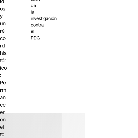
id
de
os
la
y
investigación
un
contra
ré
el
co
PDG
rd
his
tór
ico
:
Pe
rm
an
ec
er
en
el
to