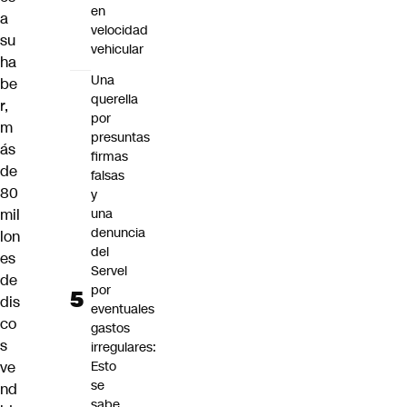
en
a
velocidad
su
vehicular
ha
Una
be
querella
r,
por
m
presuntas
ás
firmas
de
falsas
80
y
mil
una
denuncia
lon
del
es
Servel
de
por
dis
eventuales
co
gastos
s
irregulares:
ve
Esto
se
nd
sabe