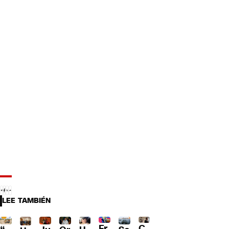
LEE TAMBIÉN
Fr
C