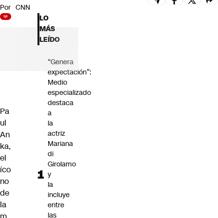
Por
CNN
Futuro 360
LO
Opinión
MÁS
LEÍDO
“Genera
expectación”:
Medio
especializado
destaca
Pa
a
ul
la
actriz
An
Mariana
ka,
di
el
Girolamo
íco
y
no
la
de
incluye
la
entre
las
m