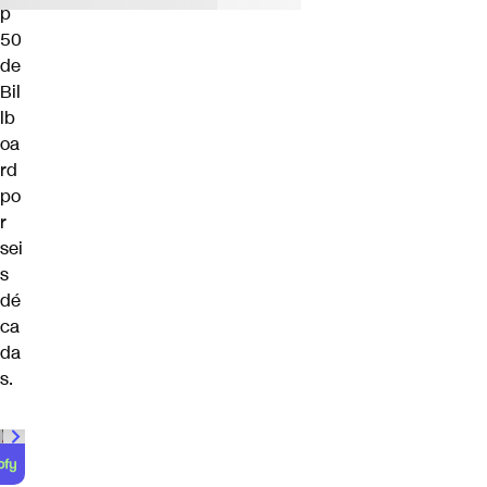
p
50
de
Bil
lb
oa
rd
po
r
sei
s
dé
ca
da
s.
00:00
/
01:00