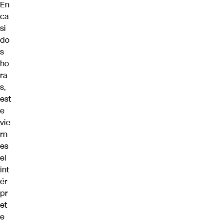
En
ca
si
do
s
ho
ra
s,
est
e
vie
rn
es
el
int
ér
pr
et
e