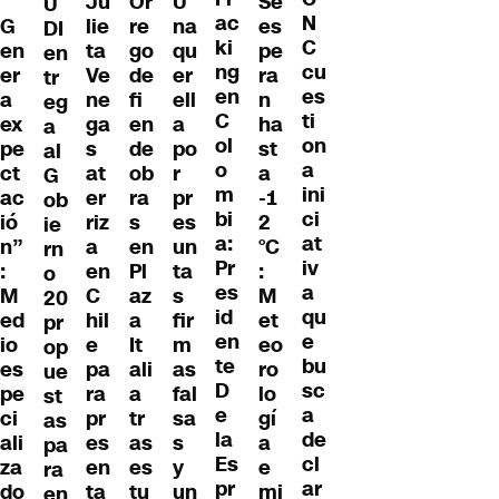
“
Ju
Or
U
Se
U
ac
N
G
lie
re
na
es
DI
ki
C
en
ta
go
qu
pe
en
ng
cu
er
Ve
de
er
ra
tr
en
es
a
ne
fi
ell
n
eg
C
ti
ex
ga
en
a
ha
a
ol
on
pe
s
de
po
st
al
o
a
ct
at
ob
r
a
G
m
ini
ac
er
ra
pr
-1
ob
bi
ci
ió
riz
s
es
2
ie
a:
at
n”
a
en
un
°C
rn
Pr
iv
:
en
Pl
ta
:
o
es
a
M
C
az
s
M
20
id
qu
ed
hil
a
fir
et
pr
en
e
io
e
It
m
eo
op
te
bu
es
pa
ali
as
ro
ue
D
sc
pe
ra
a
fal
lo
st
e
a
ci
pr
tr
sa
gí
as
la
de
ali
es
as
s
a
pa
Es
cl
za
en
es
y
e
ra
pr
ar
do
ta
tu
un
mi
en