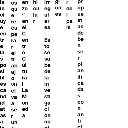
gi
pr
la
en
hi
irr
r
os
on
op
in
zo
cu
eg
de
qu
es
ue
cl
”
la
ul
l
e
st
uy
en
r
ar
pa
re
as
e
el
es
ís
cu
de
en
C
:
pe
be
tr
en
Es
ra
n
e
tr
to
r
se
la
o
se
el
r
s
C
sa
tr
pl
po
ul
be
ab
an
si
tu
de
aj
ifi
bl
ra
la
o
ca
es
l
in
vu
da
ca
La
ve
el
s
nd
M
sti
va
co
id
on
ga
a
n
at
ed
ci
se
an
as
a
ón
r
ti
a
co
un
ci
lo
nt