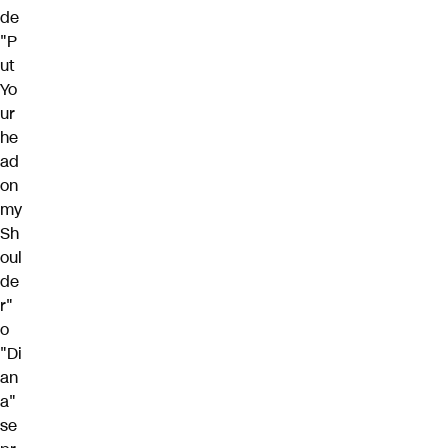
de
"P
ut
Yo
ur
he
ad
on
my
Sh
oul
de
r"
o
"Di
an
a"
se