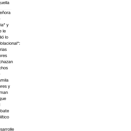
uella
eñora
e
ria" y
e le
lió lo
blacional":
rias
bres
chazan
chos
e
mila
ores y
aman
que
l
ebate
lítico
sarrolle