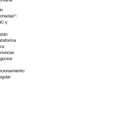
ontaña
in
chadas":
NC y
nzan
ataforma
ra
nunciar
gocios
e
ncionamiento
regular