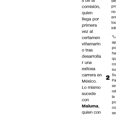
s de la
de
comisión,
pr
no
quien
en
llega por
to
primera
in
vez al
"L
certamen
ap
viñamarin
po
o tras
h
desarrolla
q
r una
c
exitosa
su
carrera en
Su
P
México.
se
Lo mismo
re
sucede
la
con
po
Maluma
,
co
quien con
se