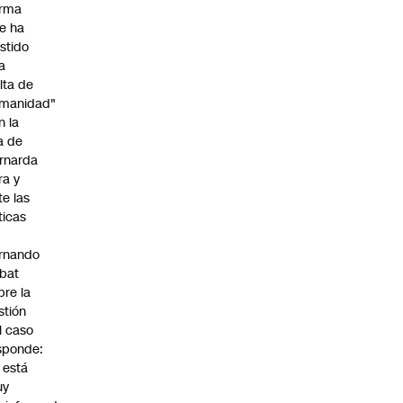
irma
e ha
istido
a
alta de
manidad"
n la
ja de
rnarda
ra y
te las
íticas
rnando
bat
bre la
stión
l caso
sponde:
l está
uy