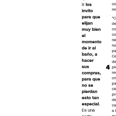
c
ir
los
re
invito
para que
"C
elijan
d
muy bien
co
co
el
ni
momento
n
de ir al
pa
baño, a
Ce
hacer
de
sus
pi
compras,
re
cr
para que
pa
no se
ci
pierdan
pr
esto tan
d
especial
.
c
Es una
a 