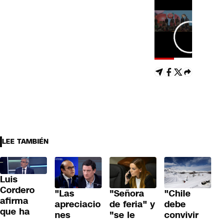
LEE TAMBIÉN
Luis
Cordero
"Las
"Señora
"Chile
afirma
apreciacio
de feria" y
debe
que ha
nes
"se le
convivir