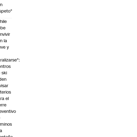
on
speto"
hile
ebe
nvivir
n la
eve y
o
ralizarse":
ntros
 ski
den
visar
iterios
ra el
erre
eventivo
e
aminos
la