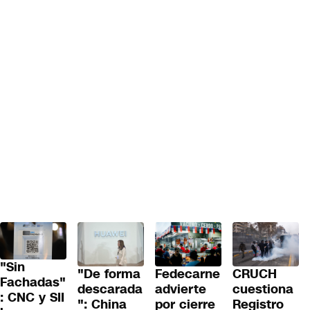
"Sin
"De forma
Fedecarne
CRUCH
Fachadas"
descarada
advierte
cuestiona
: CNC y SII
": China
por cierre
Registro