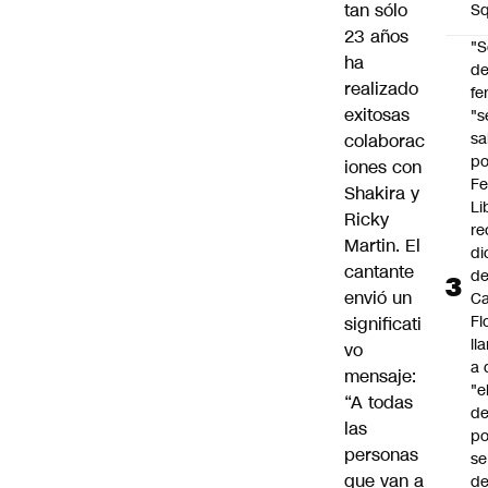
tan sólo
Sq
23 años
"S
ha
d
realizado
fe
exitosas
"s
sa
colaborac
po
iones con
Fe
Shakira y
Li
Ricky
re
Martin. El
di
cantante
d
envió un
Ca
Fl
significati
ll
vo
a 
mensaje:
"e
“A todas
d
las
po
personas
se
que van a
de