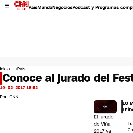
País
Mundo
Negocios
Podcast y Programas comp
País
Mundo
Inicio
País
Negocios
Conoce al jurado del Fest
Deportes
Programas completos
19- 02- 2017 18:52
Cultura
Por
CNN
Servicios
LO 
Bits
LEÍD
CNN Data
El jurado
CNN tiempo
de Viña
Lu
Futuro 360
Co
2017 ya
Opinión