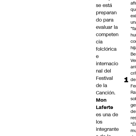
af
se está
qu
preparan
ex
do para
un
evaluar la
"f
competen
hu
cia
co
hi
folclórica
Be
e
Ve
internacio
an
nal del
cr
Festival
de
de la
Fe
Canción.
Ra
so
Mon
ge
Laferte
de
es una de
re
los
"É
integrante
m