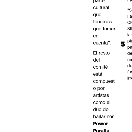
parte
m
cultural
"S
que
Fa
tenemos
C
que tomar
SII
la
en
pl
cuenta”.
pa
El resto
de
del
ne
d
comité
fu
está
ir
compuest
o por
artistas
como el
dúo de
bailarines
Power
Peralta
,