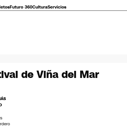
letos
Futuro 360
Cultura
Servicios
ival de Viña del Mar
MÁS
O
is
rdero