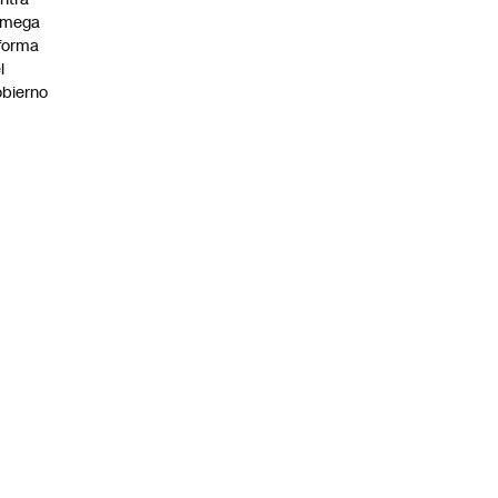
 mega
forma
l
bierno