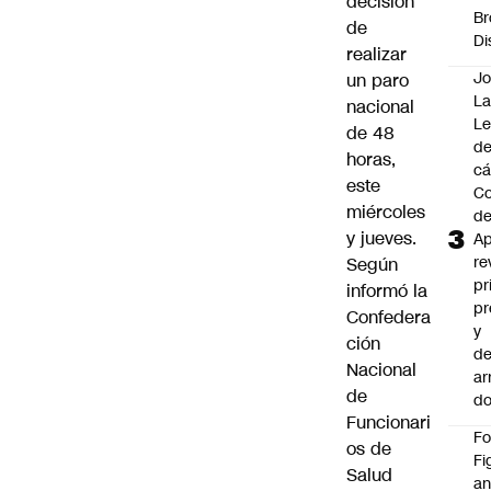
decisión
Br
de
Di
realizar
Jo
un paro
La
nacional
L
de 48
de
horas,
cá
este
Co
miércoles
d
y jueves.
Ap
re
Según
pr
informó la
pr
Confedera
y
ción
de
Nacional
ar
de
do
Funcionari
F
os de
Fi
Salud
an