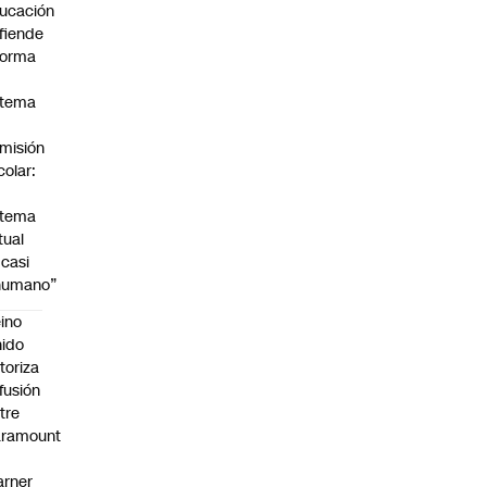
ucación
fiende
forma
stema
misión
colar:
stema
tual
 casi
humano”
ino
ido
toriza
 fusión
tre
aramount
rner