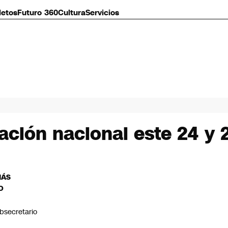
letos
Futuro 360
Cultura
Servicios
ación nacional este 24 y 
MÁS
O
bsecretario