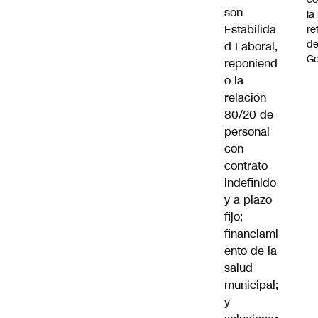
son
la
Estabilida
re
de
d Laboral,
Go
reponiend
o la
relación
80/20 de
personal
con
contrato
indefinido
y a plazo
fijo;
financiami
ento de la
salud
municipal;
y