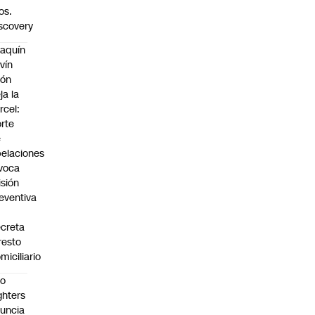
os.
scovery
aquín
vín
eón
ja la
rcel:
rte
e
elaciones
voca
isión
eventiva
creta
resto
miciliario
oo
ghters
uncia