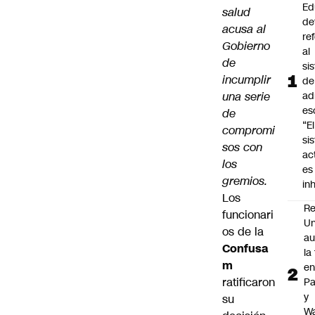
Ed
salud
de
acusa al
re
Gobierno
al
de
si
incumplir
de
una serie
ad
es
de
“El
compromi
si
sos con
ac
los
es
gremios.
in
Los
Re
funcionari
Un
os de la
au
Confusa
la
m
en
ratificaron
P
y
su
Wa