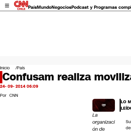
País
Mundo
Negocios
Podcast y Programas comp
País
Mundo
Inicio
País
Negocios
Confusam realiza moviliz
Deportes
Programas completos
24- 09- 2014 06:09
Cultura
Por
CNN
Servicios
LO 
Bits
LEÍD
CNN Data
La
CNN tiempo
organizaci
Su
Futuro 360
de
ón de
Opinión