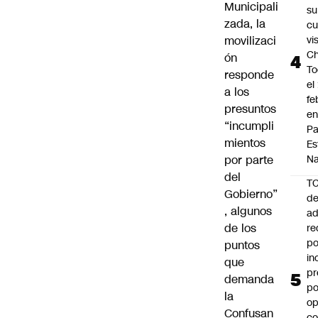
Municipali
su
zada, la
cu
movilizaci
vi
Ch
ón
To
responde
el
a los
fe
presuntos
en
“incumpli
P
mientos
Es
por parte
Na
del
T
Gobierno”
de
, algunos
ad
de los
re
po
puntos
in
que
pr
demanda
po
la
op
Confusan
co