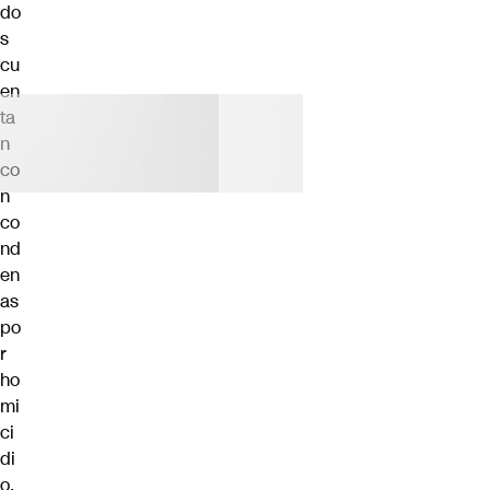
do
s
cu
en
ta
n
co
n
co
nd
en
as
po
r
ho
mi
ci
di
o.