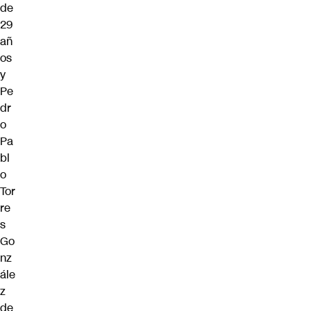
de
29
añ
os
y
Pe
dr
o
Pa
bl
o
Tor
re
s
Go
nz
ále
z
de