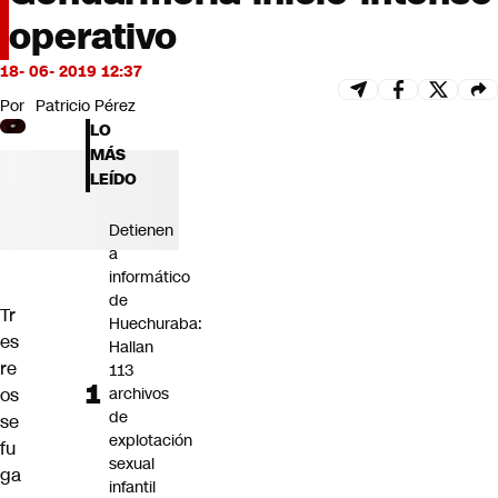
Futuro 360
operativo
Opinión
18- 06- 2019 12:37
Por
Patricio Pérez
LO
MÁS
LEÍDO
Detienen
a
informático
de
Tr
Huechuraba:
es
Hallan
re
113
os
archivos
de
se
explotación
fu
sexual
ga
infantil