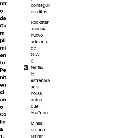
ntr
conseguir
o
créditos
de
Rockstar
Cu
anuncia
m
nuevo
pli
adelanto
mi
de
GTA
en
6:
to
Netflix
Pe
lo
nit
estrenará
en
seis
ci
horas
ari
antes
que
o
YouTube
Co
lin
Minsal
a
ordena
1.
retirar