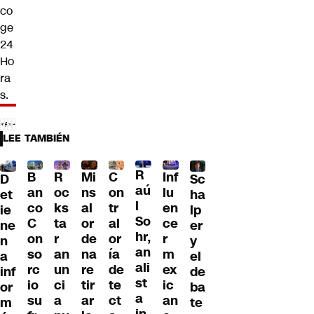
co
ge
24
Ho
ra
s.
LEE TAMBIÉN
R
B
R
Mi
C
Inf
D
Sc
aú
an
oc
ns
on
lu
et
ha
l
co
ks
al
tr
en
ie
lp
So
C
ta
or
al
ce
ne
er
hr,
on
r
de
or
r
n
y
an
so
an
na
ía
m
a
el
ali
rc
un
re
de
ex
inf
de
st
io
ci
tir
te
ic
or
ba
a
su
a
ar
ct
an
m
te
in