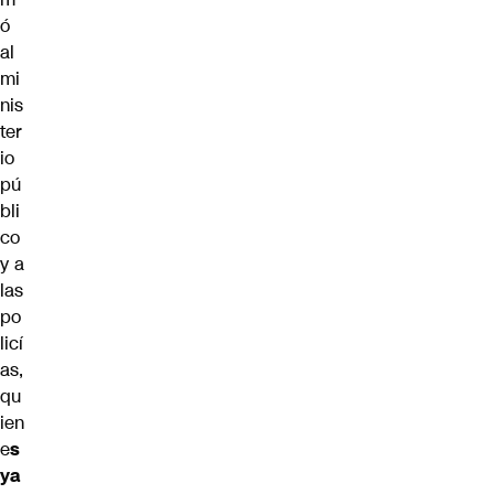
ó
al
mi
nis
ter
io
pú
bli
co
y a
las
po
licí
as,
qu
ien
e
s
ya