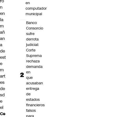
ro
en
n
computador
en
municipal
la
Banco
m
Consorcio
añ
sufre
an
derrota
a
judicial:
Corte
de
Suprema
est
rechaza
e
demanda
m
en
art
que
es
acusaban
de
entrega
de
sd
estados
e
financieros
el
falsos
Ce
para