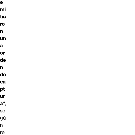
e
mi
tie
ro
n
un
a
or
de
n
de
ca
pt
ur
a
“,
se
gú
n
re