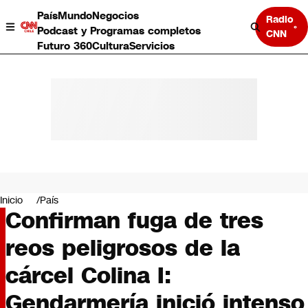
País
Mundo
Negocios
Radio
Podcast y Programas completos
CNN
Futuro 360
Cultura
Servicios
País
Mundo
Negocios
Inicio
País
Confirman fuga de tres
Deportes
Programas completos
reos peligrosos de la
Cultura
Servicios
cárcel Colina I:
Bits
CNN Data
Gendarmería inició intenso
CNN tiempo