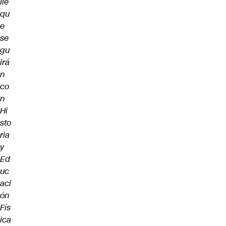
ile
qu
e
se
gu
irá
n
co
n
Hi
sto
ria
y
Ed
uc
aci
ón
Fís
ica