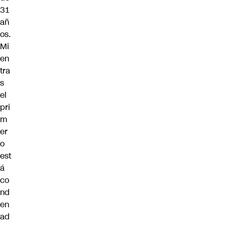
31
añ
os.
Mi
en
tra
s
el
pri
m
er
o
est
á
co
nd
en
ad