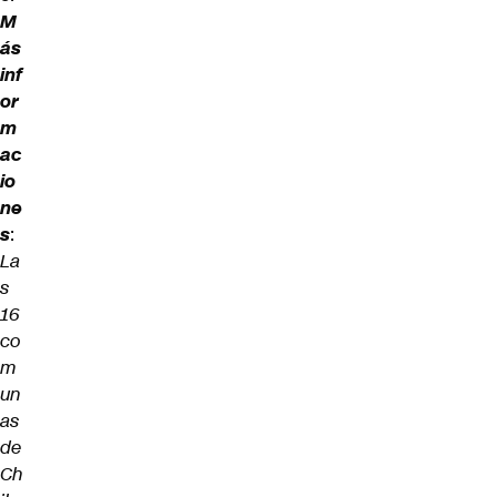
M
ás
inf
or
m
ac
io
ne
s
:
La
s
16
co
m
un
as
de
Ch