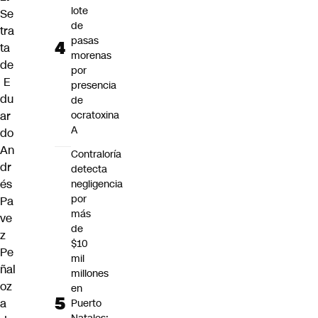
lote
Se
de
tra
pasas
ta
morenas
de
por
E
presencia
du
de
ar
ocratoxina
A
do
An
Contraloría
dr
detecta
és
negligencia
por
Pa
más
ve
de
z
$10
Pe
mil
ñal
millones
oz
en
a
Puerto