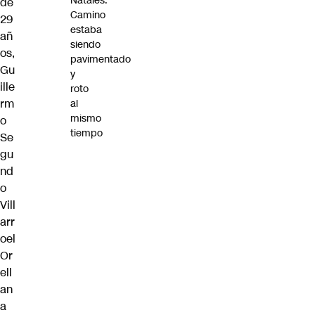
Natales:
de
Camino
29
estaba
añ
siendo
os,
pavimentado
Gu
y
ille
roto
rm
al
mismo
o
tiempo
Se
gu
nd
o
Vill
arr
oel
Or
ell
an
a