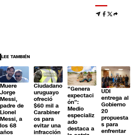
LEE TAMBIÉN
Muere
Ciudadano
“Genera
UDI
Jorge
uruguayo
expectaci
entrega al
Messi,
ofreció
ón”:
Gobierno
padre de
$60 mil a
Medio
20
Lionel
Carabiner
especializ
propuesta
Messi, a
os para
ado
s para
los 68
evitar una
destaca a
enfrentar
años
infracción