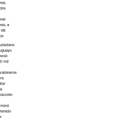
ssi,
dre
onel
ssi, a
s 68
os
iudadano
uguayo
reció
0 mil
rabineros
ra
itar
na
fracción
rminó
tenido
r