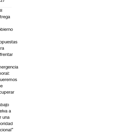
027
I
trega
bierno
0
opuestas
ra
frentar
ergencia
boral:
Queremos
ue
cuperar
abajo
elva a
r una
ioridad
cional”