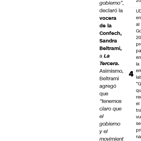
2
gobierno”
,
declaró la
UD
vocera
en
al
de la
Go
Confech,
2
Sandra
pr
Beltrami,
pa
a
La
en
Tercera.
la
Asimismo,
em
la
Beltrami
“
agregó
q
que
re
“tenemos
el
claro que
tr
el
vu
gobierno
se
pr
y el
na
movimient