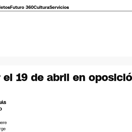
letos
Futuro 360
Cultura
Servicios
el 19 de abril en oposici
MÁS
O
ere
rge