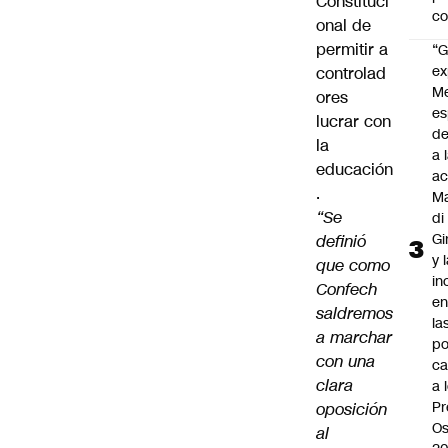
Constituci
c
onal de
permitir a
“G
ex
controlad
M
ores
es
lucrar con
de
la
a 
educación
ac
.
Ma
“Se
di
Gi
definió
y 
que como
in
Confech
en
saldremos
la
a marchar
po
con una
ca
clara
a 
Pr
oposición
Os
al