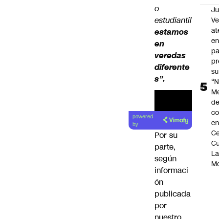
o
Ju
estudiantil
V
at
estamos
en
en
pa
veredas
pr
diferente
su
s”.
“N
M
de
co
powered
en
by
Ce
Por su
Cu
parte,
L
según
M
informaci
ón
publicada
por
nuestro