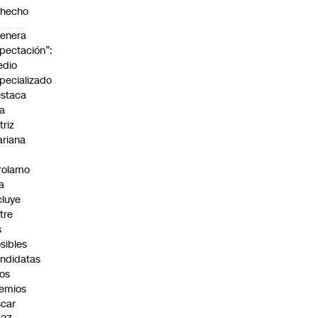
ohecho
enera
pectación”:
edio
pecializado
staca
la
triz
riana
rolamo
la
cluye
tre
s
sibles
ndidatas
los
emios
car