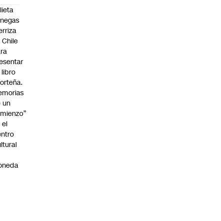
lieta
enegas
erriza
 Chile
ra
esentar
 libro
orteña.
emorias
 un
mienzo”
 el
ntro
ltural
a
oneda