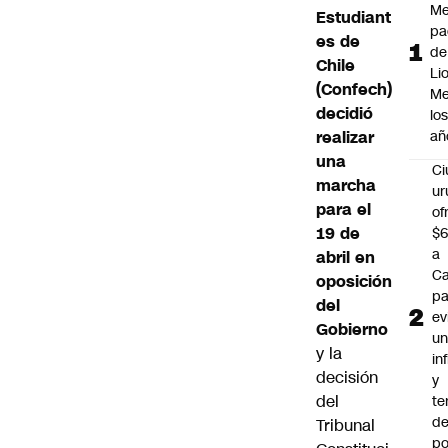
Me
Estudiant
pa
es de
de
Chile
Li
(Confech)
Me
decidió
lo
realizar
añ
una
C
marcha
ur
para el
of
19 de
$6
a
abril en
Ca
oposición
pa
del
ev
Gobierno
u
y la
in
decisión
y
del
te
de
Tribunal
po