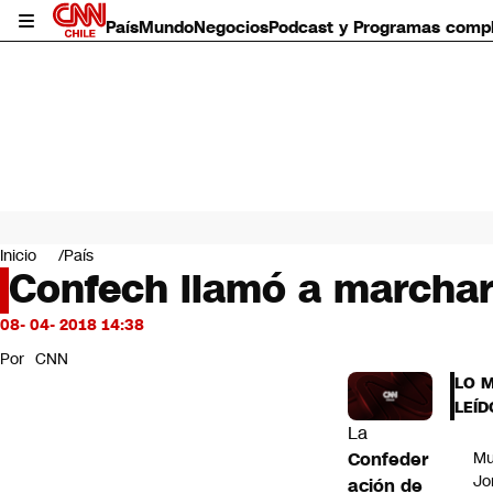
País
Mundo
Negocios
Podcast y Programas comp
País
Mundo
Inicio
País
Negocios
Confech llamó a marchar 
Deportes
Programas completos
08- 04- 2018 14:38
Cultura
Por
CNN
Servicios
LO 
Bits
LEÍD
CNN Data
La
CNN tiempo
Confeder
Mu
Futuro 360
Jo
ación de
Opinión