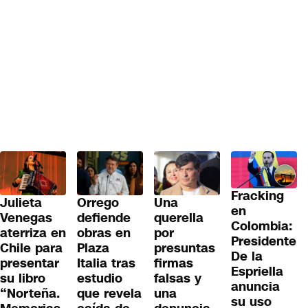
Fracking
Julieta
Orrego
Una
en
Venegas
defiende
querella
Colombia:
aterriza en
obras en
por
Presidente
Chile para
Plaza
presuntas
De la
presentar
Italia tras
firmas
Espriella
su libro
estudio
falsas y
anuncia
“Norteña.
que revela
una
su uso