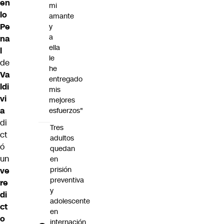
en
mi
lo
amante
Pe
y
a
na
ella
l
le
de
he
Va
entregado
ldi
mis
vi
mejores
a
esfuerzos"
di
Tres
ct
adultos
ó
quedan
un
en
prisión
ve
preventiva
re
y
di
adolescente
ct
en
o
internación