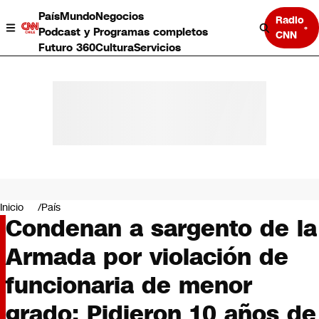
País
Mundo
Negocios
Radio
Podcast y Programas completos
CNN
Futuro 360
Cultura
Servicios
País
Mundo
Negocios
Inicio
País
Condenan a sargento de la
Deportes
Programas completos
Armada por violación de
Cultura
Servicios
funcionaria de menor
Bits
CNN Data
grado: Pidieron 10 años de
CNN tiempo