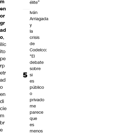
m
élite”
en
Iván
or
Arriagada
gr
y
ad
la
o
,
crisis
de
ilíc
Codelco:
ito
"El
pe
debate
rp
sobre
etr
si
ad
es
o
público
o
en
privado
di
me
cie
parece
m
que
br
es
e
menos