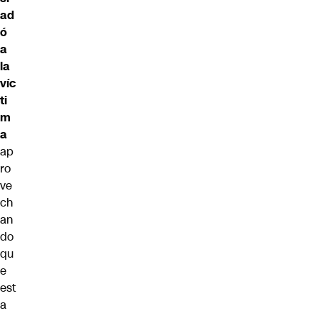
ad
ó
a
la
víc
ti
m
a
ap
ro
ve
ch
an
do
qu
e
est
a