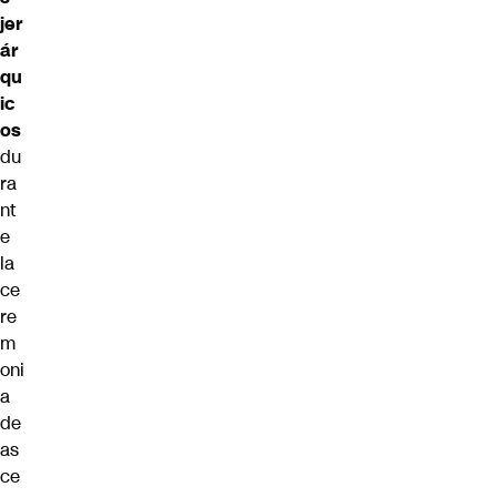
jer
ár
qu
ic
os
du
ra
nt
e
la
ce
re
m
oni
a
de
as
ce