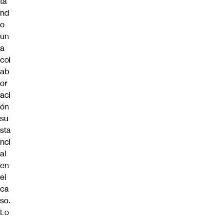
ta
nd
o
un
a
col
ab
or
aci
ón
su
sta
nci
al
en
el
ca
so.
Lo