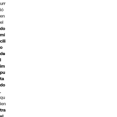
urr
ió
en
el
do
mi
cili
o
de
l
im
pu
ta
do
,
qu
ien
tra
sl