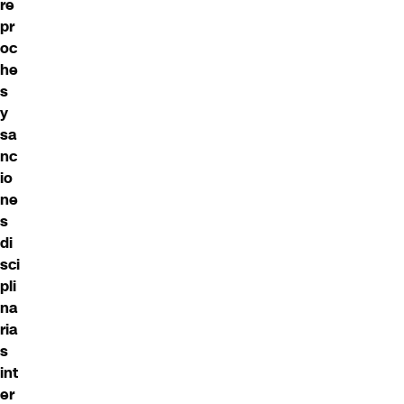
re
pr
oc
he
s
y
sa
nc
io
ne
s
di
sci
pli
na
ria
s
int
er