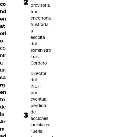
co
provisoria
nd
tras
encerrona
en
frustrada
at
a
ori
escolta
o
del
co
exministro
ntr
Luis
a
Cordero
un
Director
sa
del
rg
INDH
en
por
eventual
to
pérdida
de
de
la
acciones
Ar
judiciales:
m
"Sería
ad