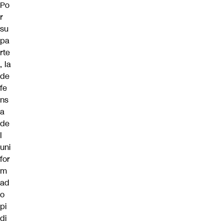
Po
r
su
pa
rte
, la
de
fe
ns
a
de
l
uni
for
m
ad
o
pi
di