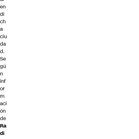
en
di
ch
a
ciu
da
d.
Se
gú
n
inf
or
m
aci
ón
de
Ra
di