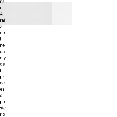
ns
o.
A
raí
z
de
l
he
ch
o y
de
l
pr
oc
es
o
po
ste
rio