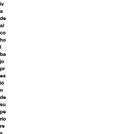
iv
a
de
al
co
ho
l
ba
jo
pr
es
ió
n
de
su
pe
rio
re
s