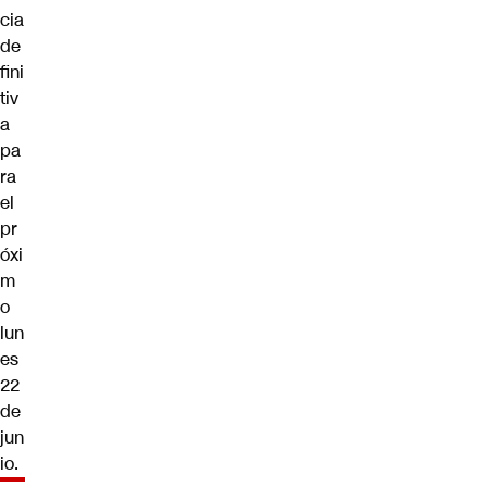
cia
de
fini
tiv
a
pa
ra
el
pr
óxi
m
o
lun
es
22
de
jun
io.