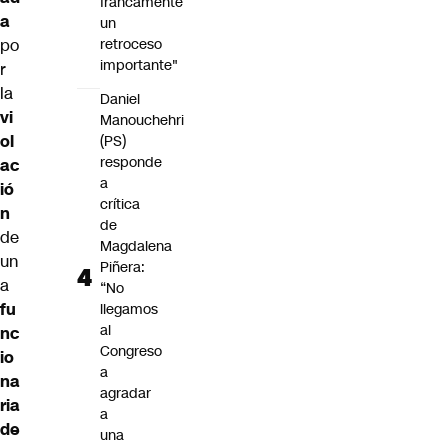
francamente
a
un
retroceso
po
importante"
r
la
Daniel
vi
Manouchehri
ol
(PS)
responde
ac
a
ió
crítica
n
de
de
Magdalena
un
Piñera:
a
“No
fu
llegamos
al
nc
Congreso
io
a
na
agradar
ria
a
de
una