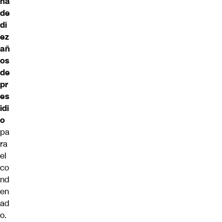
na
de
di
ez
añ
os
de
pr
es
idi
o
pa
ra
el
co
nd
en
ad
o.