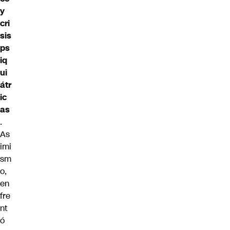
y
cri
sis
ps
iq
ui
átr
ic
as
.
As
imi
sm
o,
en
fre
nt
ó