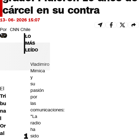
Futuro 360
cárcel en su contra
Opinión
13- 06- 2026 15:07
Por
CNN Chile
LO
MÁS
LEÍDO
Vladimiro
Mimica
y
su
El
pasión
Tri
por
bu
las
comunicaciones:
na
"La
l
radio
Or
ha
al
sido