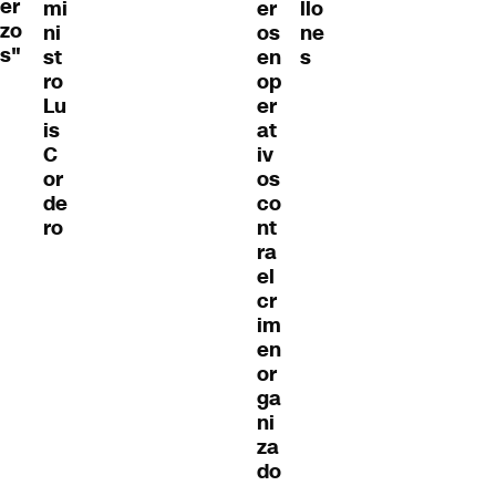
er
mi
er
llo
zo
ni
os
ne
s"
st
en
s
ro
op
Lu
er
is
at
C
iv
or
os
de
co
ro
nt
ra
el
cr
im
en
or
ga
ni
za
do