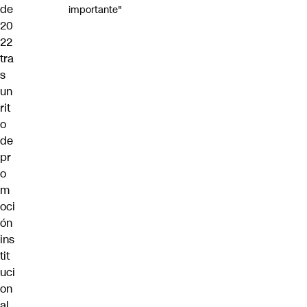
de
importante"
20
22
tra
s
un
rit
o
de
pr
o
m
oci
ón
ins
tit
uci
on
al