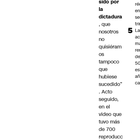
sido por
ré
la
en
dictadura
s
, que
tr
L
nosotros
ac
no
m
quisiéram
re
os
de
tampoco
5
que
es
hubiese
añ
ca
sucedido”
. Acto
seguido,
en el
video que
tuvo más
de 700
reproducc