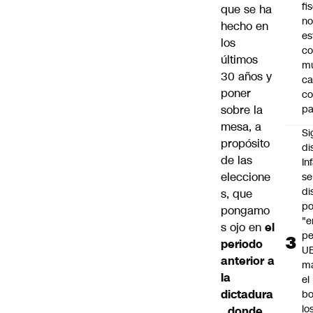
fi
que se ha
no
hecho en
es
los
co
últimos
m
30 años y
ca
poner
c
sobre la
pa
mesa, a
Si
propósito
di
de las
In
eleccione
se
di
s, que
po
pongamo
"e
s ojo en
el
pe
periodo
U
anterior a
ma
la
el
dictadura
bo
lo
, donde