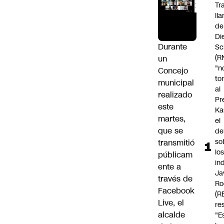
Tr
ll
de
Di
Durante
Sc
(R
un
"n
Concejo
to
municipal
al
realizado
Pr
este
Ka
martes,
el
que se
de
so
transmitió
lo
públicam
in
ente
a
Ja
través de
Ro
Facebook
(R
Live
, el
re
alcalde
"E