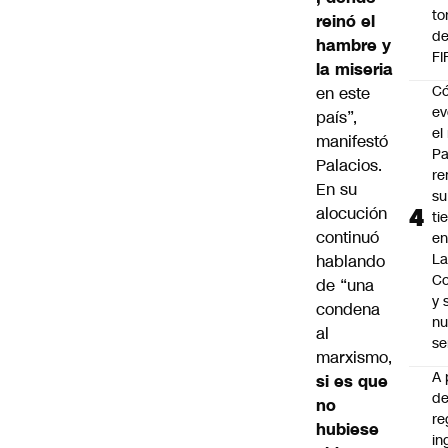
to
reinó el
de
hambre y
FI
la miseria
C
en este
ev
país”,
el 
manifestó
Pa
Palacios.
re
En su
su
alocución
ti
continuó
en
La
hablando
C
de “una
y
condena
nu
al
se
marxismo,
A 
si es que
d
no
re
hubiese
in