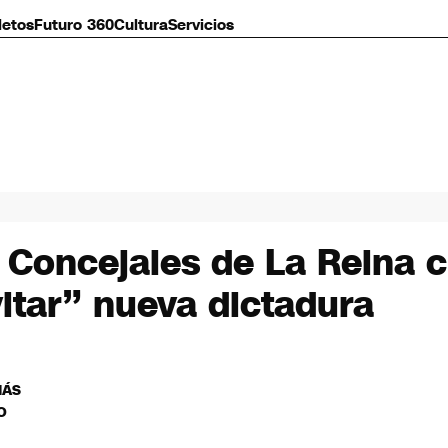
letos
Futuro 360
Cultura
Servicios
 Concejales de La Reina c
vitar” nueva dictadura
MÁS
O