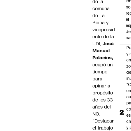
le
de la
no
comuna
re
de La
el
Reina y
es
vicepresid
de
ente de la
ca
UDI,
José
Po
Manuel
y 
Palacios,
e
ocupó un
zo
tiempo
d
para
in
"C
opinar a
e
propósito
cu
de los 33
pa
años del
c
NO.
es
“Destacar
ch
el trabajo
y 