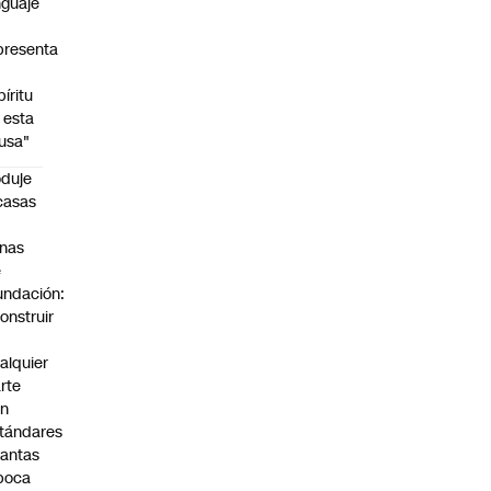
nguaje
presenta
píritu
 esta
usa"
duje
casas
n
nas
e
undación:
onstruir
n
alquier
rte
on
tándares
antas
poca