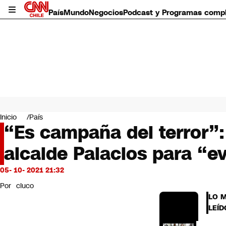
País
Mundo
Negocios
Podcast y Programas comp
País
Mundo
Inicio
País
Negocios
“Es campaña del terror”:
Deportes
alcalde Palacios para “e
Programas completos
Cultura
Servicios
05- 10- 2021 21:32
Bits
Por
cluco
CNN Data
LO 
CNN tiempo
LEÍD
Futuro 360
Opinión