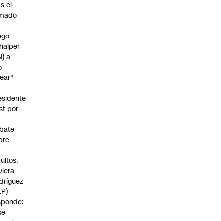
as el
amado
ego
halper
N) a
o
rear"
esidente
st por
bate
bre
s
dultos,
viera
dríguez
EP)
sponde:
se