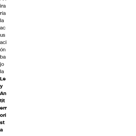
ira
ría
la
ac
us
aci
ón
ba
jo
la
Le
y
An
tit
err
ori
st
a