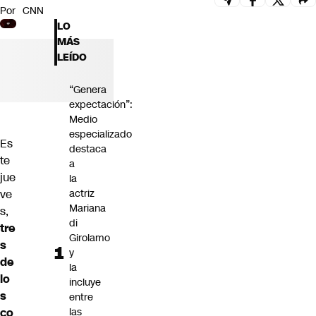
Por
CNN
Futuro 360
LO
Opinión
MÁS
LEÍDO
“Genera
expectación”:
Medio
especializado
Es
destaca
te
a
jue
la
ve
actriz
Mariana
s,
di
tre
Girolamo
s
y
de
la
lo
incluye
s
entre
co
las