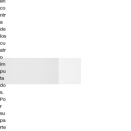
en
co
ntr
a
de
los
cu
atr
o
im
pu
ta
do
s.
Po
r
su
pa
rte