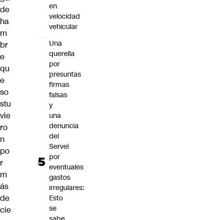
en
de
velocidad
ha
vehicular
m
Una
br
querella
e
por
qu
presuntas
e
firmas
so
falsas
stu
y
vie
una
denuncia
ro
del
n
Servel
po
por
r
eventuales
m
gastos
ás
irregulares:
de
Esto
se
cie
sabe