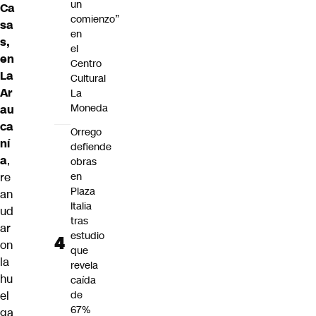
un
Ca
comienzo”
sa
en
s,
el
en
Centro
La
Cultural
Ar
La
Moneda
au
ca
Orrego
ní
defiende
a
,
obras
re
en
Plaza
an
Italia
ud
tras
ar
estudio
on
que
la
revela
hu
caída
el
de
67%
ga