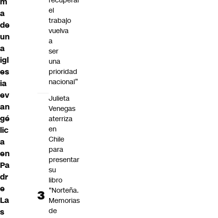
recuperar
m
el
a
trabajo
de
vuelva
un
a
a
ser
igl
una
es
prioridad
nacional”
ia
ev
Julieta
an
Venegas
gé
aterriza
en
lic
Chile
a
para
en
presentar
Pa
su
dr
libro
e
“Norteña.
La
Memorias
de
s