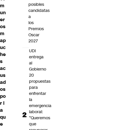
posibles
m
candidatas
un
a
er
los
os
Premios
m
Oscar
ap
2027
uc
UDI
he
entrega
s
al
ac
Gobierno
us
20
propuestas
ad
para
os
enfrentar
po
la
r l
emergencia
a
laboral:
qu
“Queremos
e
que