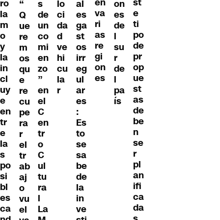
en
st
ro
s
lo
al
on
“
va
e
la
de
ci
es
es
Q
ri
ti
m
un
da
ga
de
ue
as
po
o
co
d
st
l
re
re
de
y
mi
ve
os
su
m
gi
pr
la
en
hi
irr
r
os
on
op
in
zo
cu
eg
de
qu
es
ue
cl
”
la
ul
l
e
st
uy
en
r
ar
pa
re
as
e
el
es
ís
cu
de
en
C
:
pe
be
tr
en
Es
ra
n
e
tr
to
r
se
la
o
se
el
r
s
C
sa
tr
pl
po
ul
be
ab
an
si
tu
de
aj
ifi
bl
ra
la
o
ca
es
l
in
vu
da
ca
La
ve
el
s
nd
M
sti