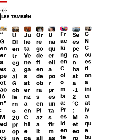
LEE TAMBIÉN
Fr
C
“
Ju
Or
U
Se
U
ac
N
G
lie
re
na
es
DI
ki
C
en
ta
go
qu
pe
en
ng
cu
er
Ve
de
er
ra
tr
en
es
a
ne
fi
ell
n
eg
C
ti
ex
ga
en
a
ha
a
ol
on
pe
s
de
po
st
al
o
a
ct
at
ob
r
a
G
m
ini
ac
er
ra
pr
-1
ob
bi
ci
ió
riz
s
es
2
ie
a:
at
n”
a
en
un
°C
rn
Pr
iv
:
en
Pl
ta
:
o
es
a
M
C
az
s
M
20
id
qu
ed
hil
a
fir
et
pr
en
e
io
e
It
m
eo
op
te
bu
es
pa
ali
as
ro
ue