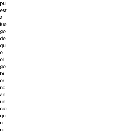
pu
est
a
lue
go
de
qu
e
el
go
bi
er
no
an
un
ció
qu
e
ret