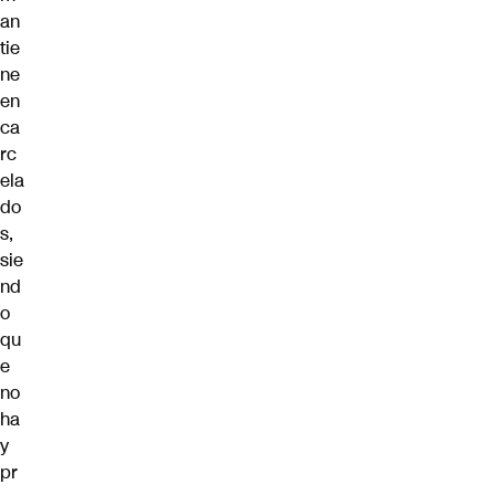
an
tie
ne
en
ca
rc
ela
do
s,
sie
nd
o
qu
e
no
ha
y
pr