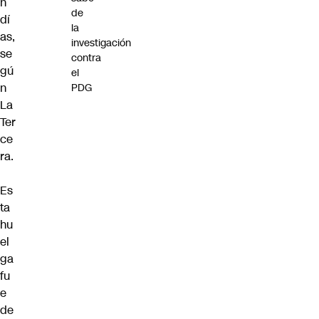
n
de
dí
la
as,
investigación
se
contra
gú
el
n
PDG
La
Ter
ce
ra.
Es
ta
hu
el
ga
fu
e
de