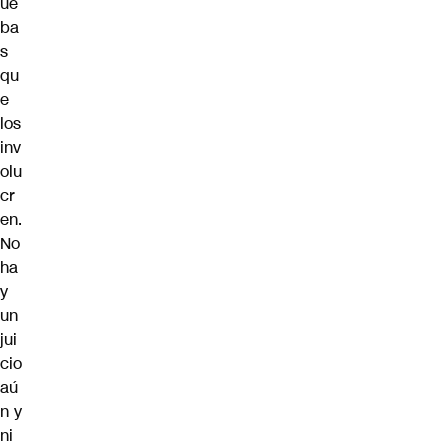
ue
ba
s
qu
e
los
inv
olu
cr
en.
No
ha
y
un
jui
cio
aú
n y
ni