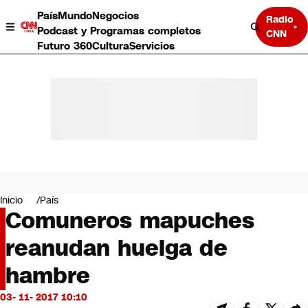
País
Mundo
Negocios
Radio
Podcast y Programas completos
CNN
Futuro 360
Cultura
Servicios
País
Mundo
Negocios
Inicio
País
Comuneros mapuches
Deportes
Programas completos
reanudan huelga de
Cultura
Servicios
hambre
Bits
CNN Data
03- 11- 2017 10:10
CNN tiempo