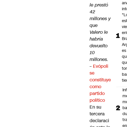
an
le prestó
in
42
"L
millones y
es
que
vi
Valero le
en
habría
Bra
Ar
devuelto
es
10
qu
millones.
qu
–
Evópoli
to
se
ba
constituye
ti
como
In
partido
m
político
m
En su
ba
tercera
du
tr
declaraci
en