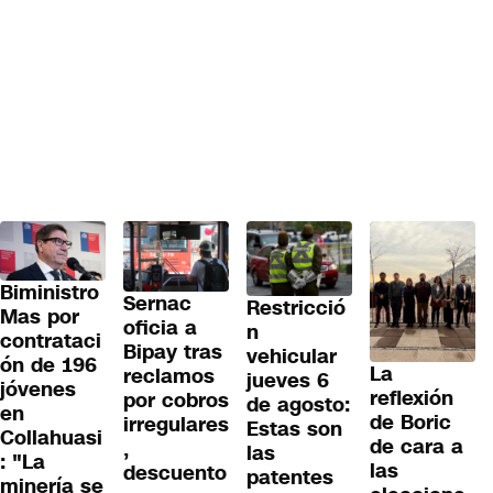
Biministro
Sernac
Restricció
Mas por
oficia a
n
contrataci
Bipay tras
vehicular
ón de 196
La
reclamos
jueves 6
jóvenes
reflexión
por cobros
de agosto:
en
de Boric
irregulares
Estas son
Collahuasi
de cara a
,
las
: "La
las
descuento
patentes
minería se