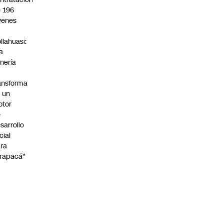
 196
venes
n
llahuasi:
a
nería
ansforma
 un
otor
e
sarrollo
cial
ra
rapacá"