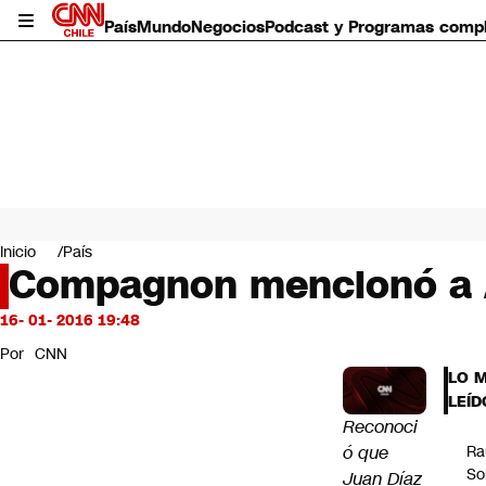
País
Mundo
Negocios
Podcast y Programas comp
País
Mundo
Inicio
País
Negocios
Compagnon mencionó a An
Deportes
Programas completos
16- 01- 2016 19:48
Cultura
Por
CNN
Servicios
LO 
Bits
LEÍD
CNN Data
Reconoci
CNN tiempo
ó que
Ra
Futuro 360
So
Juan Díaz
Opinión