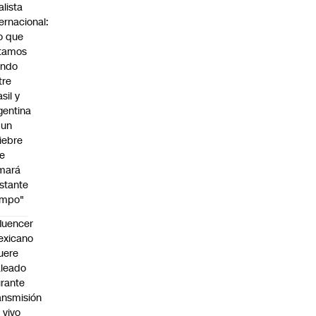
alista
ternacional:
o que
tamos
endo
tre
sil y
gentina
 un
iebre
e
mará
stante
empo"
fluencer
exicano
uere
leado
rante
ansmisión
 vivo