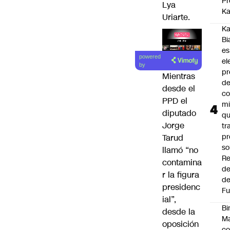
Pr
Lya
Ka
Uriarte.
Ka
Bi
es
Lea el
powered
el
artículo
by
pr
Mientras
d
desde el
co
PPD el
mi
diputado
q
Jorge
tr
pr
Tarud
so
llamó “no
Re
contamina
de
r la figura
de
presidenc
Fu
ial”,
Bi
desde la
Ma
oposición
co