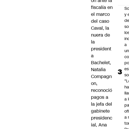
ón ante la
fiscalía en
Sc
el marco
y 
d
del caso
so
Caval, la
lo
nuera de
in
la
a
president
un
a
c
Bachelet,
po
es
Natalia
so
Compagn
"L
on,
ha
reconoció
ll
pagos a
a 
la jefa del
pa
gabinete
of
a 
presidenc
to
ial, Ana