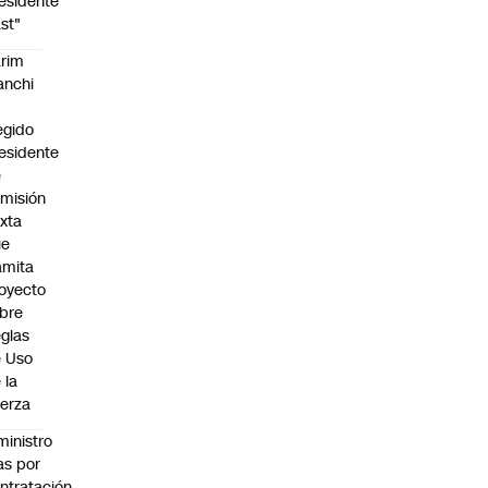
esidente
st"
rim
anchi
egido
esidente
e
misión
xta
ue
amita
oyecto
bre
glas
 Uso
 la
erza
ministro
s por
ntratación