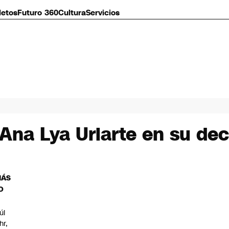
letos
Futuro 360
Cultura
Servicios
a Lya Uriarte en su dec
MÁS
O
úl
hr,