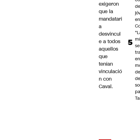
exigeron
de
que la
jó
mandatari
e
Co
a
"L
desvincul
mi
e a todos
se
aquellos
tr
que
en
tenían
m
vinculació
d
de
n con
so
Caval.
pa
Ta