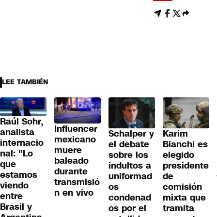
LEE TAMBIÉN
Raúl Sohr,
Influencer
analista
Schalper y
Karim
mexicano
internacio
el debate
Bianchi es
muere
nal: "Lo
sobre los
elegido
baleado
que
indultos a
presidente
durante
estamos
uniformad
de
transmisió
viendo
os
comisión
n en vivo
entre
condenad
mixta que
Brasil y
os por el
tramita