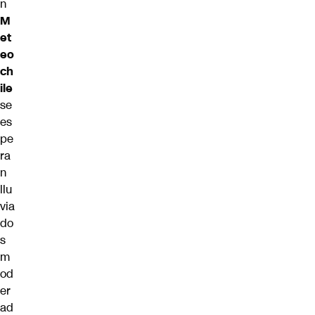
n
M
et
eo
ch
ile
se
es
pe
ra
n
llu
via
do
s
m
od
er
ad