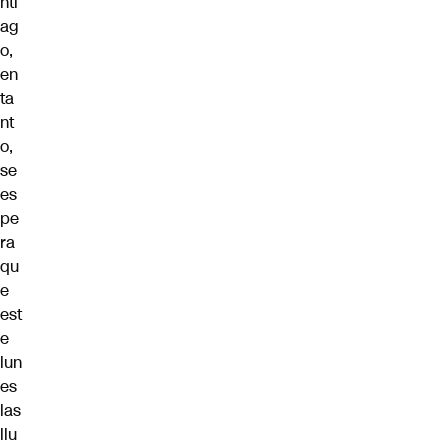
nti
ag
o,
en
ta
nt
o,
se
es
pe
ra
qu
e
est
e
lun
es
las
llu