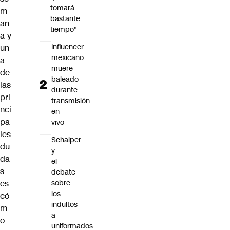
tomará
m
bastante
an
tiempo"
a y
Influencer
un
mexicano
a
muere
de
baleado
las
durante
pri
transmisión
nci
en
pa
vivo
les
Schalper
du
y
da
el
s
debate
sobre
es
los
có
indultos
m
a
o
uniformados