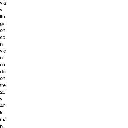
via
s
lle
gu
en
co
n
vie
nt
os
de
en
tre
25
y
40
k
m/
h.