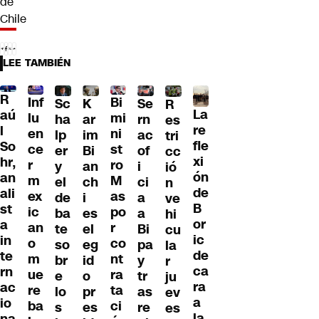
LEE TAMBIÉN
R
Inf
Bi
Sc
K
Se
R
La
aú
lu
mi
ha
ar
rn
es
re
l
en
ni
lp
im
ac
tri
fle
So
ce
st
er
Bi
of
cc
xi
hr,
r
ro
y
an
i
ió
ón
an
m
M
el
ch
ci
n
de
ali
ex
as
de
i
a
ve
B
st
ic
po
ba
es
a
hi
or
a
an
r
te
el
Bi
cu
ic
in
o
co
so
eg
pa
la
de
te
m
nt
br
id
y
r
ca
rn
ue
ra
e
o
tr
ju
ra
ac
re
ta
lo
pr
as
ev
a
io
ba
ci
s
es
re
es
la
na