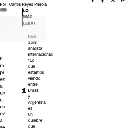
Por
Carlos Reyes Piérola
Futuro 360
LO
Opinión
MÁS
LEÍDO
Raúl
Sohr,
analista
internacional:
E
"Lo
m
que
pi
estamos
viendo
ez
entre
a
Brasil
un
y
a
Argentina
nu
es
ev
un
a
quiebre
que
se