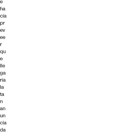
e
ha
cía
pr
ev
ee
r
qu
e
lle
ga
ría
la
ta
n
an
un
cia
da