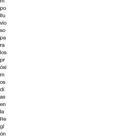
m
po
llu
vio
so
pa
ra
los
pr
óxi
m
os
dí
as
en
la
Re
gi
ón