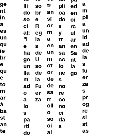
a
ge
tr
lli
so
pli
ed
m
nt
an
do
br
ca
en
pli
in
sf
so
e
do
ci
a
a
or
ci
R
s
rc
un
es
m
al:
eg
y
ul
id
un
a
"L
la
tr
ar
ad
qu
en
e
s
an
en
de
ie
un
ha
de
sa
Sa
la
br
m
go
U
cc
nt
s
e
ot
un
so
io
ia
fu
qu
or
lla
de
ne
go
er
e
de
m
la
s
za
to
de
ad
Fu
no
s
m
sa
o
er
re
pr
ar
rr
a
za
co
og
á
oll
lo
no
re
ba
o
s
ci
si
st
so
pa
da
st
an
ci
rti
s
as
te
al
do