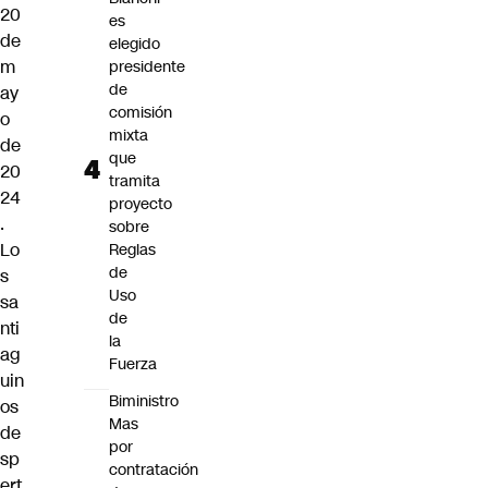
20
es
de
elegido
m
presidente
de
ay
comisión
o
mixta
de
que
20
tramita
24
proyecto
.
sobre
Lo
Reglas
de
s
Uso
sa
de
nti
la
ag
Fuerza
uin
Biministro
os
Mas
de
por
sp
contratación
ert