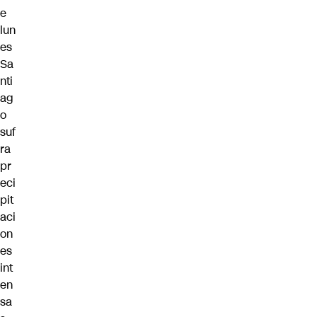
e
lun
es
Sa
nti
ag
o
suf
ra
pr
eci
pit
aci
on
es
int
en
sa