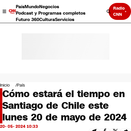
País
Mundo
Negocios
Radio
Podcast y Programas completos
CNN
Futuro 360
Cultura
Servicios
País
Mundo
Negocios
Inicio
País
Cómo estará el tiempo en
Deportes
Programas completos
Santiago de Chile este
Cultura
Servicios
lunes 20 de mayo de 2024
Bits
CNN Data
20- 05- 2024 10:33
CNN tiempo