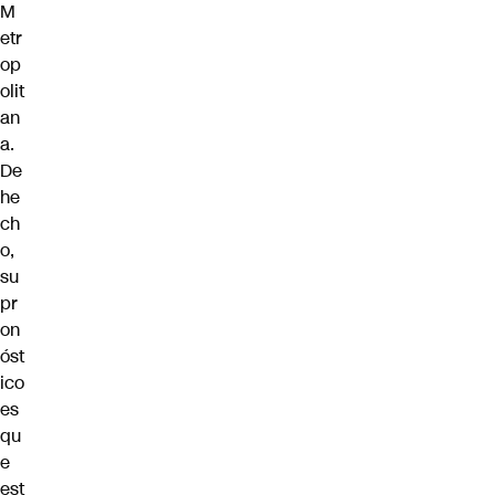
M
etr
op
olit
an
a.
De
he
ch
o,
su
pr
on
óst
ico
es
qu
e
est