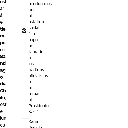
est
condenados
ar
por
á
el
estallido
el
social:
tie
"Le
m
hago
po
un
en
llamado
Sa
a
nti
los
partidos
ag
oficialistas
o
a
de
no
Ch
torear
ile
,
al
est
Presidente
e
Kast"
lun
Karim
es
Bianchi