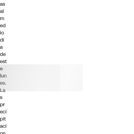
as
al
m
ed
io
dí
a
de
est
e
lun
es.
La
s
pr
eci
pit
aci
on