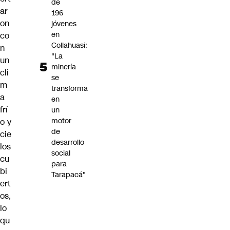
de
ar
196
on
jóvenes
en
co
Collahuasi:
n
"La
un
minería
cli
se
m
transforma
a
en
frí
un
motor
o y
de
cie
desarrollo
los
social
cu
para
bi
Tarapacá"
ert
os,
lo
qu