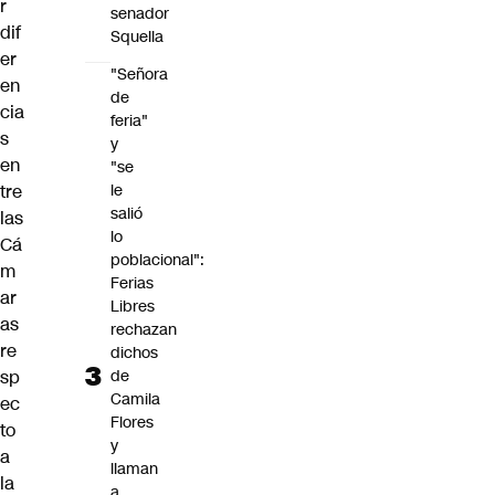
r
senador
dif
Squella
er
"Señora
en
de
cia
feria"
s
y
en
"se
le
tre
salió
las
lo
Cá
poblacional":
m
Ferias
ar
Libres
as
rechazan
re
dichos
de
sp
Camila
ec
Flores
to
y
a
llaman
la
a