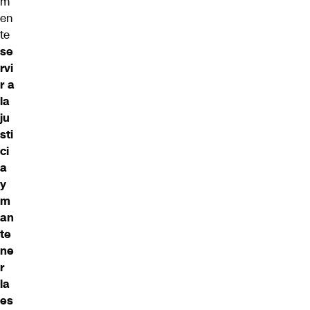
m
en
te
se
rvi
r a
la
ju
sti
ci
a
y
m
an
te
ne
r
la
es