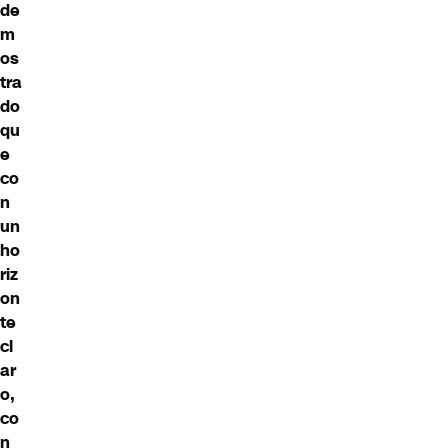
de
m
os
tra
do
qu
e
co
n
un
ho
riz
on
te
cl
ar
o,
co
n