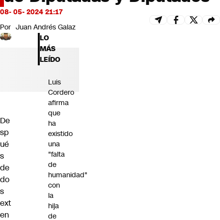
Futuro 360
08- 05- 2024 21:17
Opinión
Por
Juan Andrés Galaz
LO
MÁS
LEÍDO
Luis
Cordero
afirma
que
De
ha
sp
existido
ué
una
"falta
s
de
de
humanidad"
do
con
s
la
ext
hija
en
de