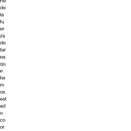
rte
de
la
fu
er
za
de
tar
ea
qu
e
he
m
os
est
ad
o
co
or