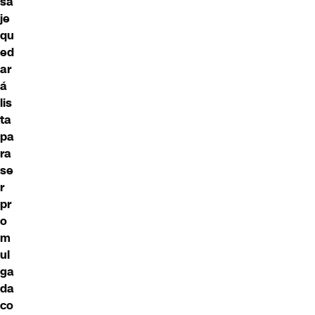
sa
je
qu
ed
ar
á
lis
ta
pa
ra
se
r
pr
o
m
ul
ga
da
co