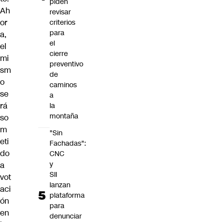
piden
Ah
revisar
or
criterios
para
a,
el
el
cierre
mi
preventivo
sm
de
o
caminos
se
a
rá
la
montaña
so
m
"Sin
eti
Fachadas":
do
CNC
y
a
SII
vot
lanzan
aci
plataforma
ón
para
en
denunciar