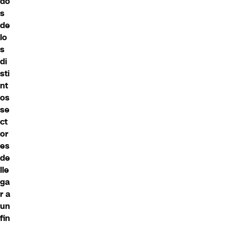
do
s
de
lo
s
di
sti
nt
os
se
ct
or
es
de
lle
ga
r a
un
fin