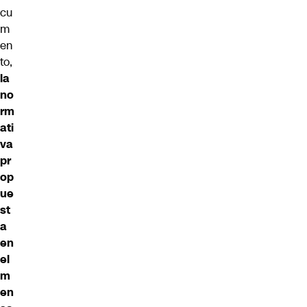
cu
m
en
to,
la
no
rm
ati
va
pr
op
ue
st
a
en
el
m
en