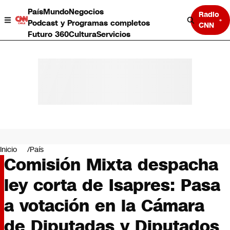
País
Mundo
Negocios
Radio
Podcast y Programas completos
CNN
Futuro 360
Cultura
Servicios
País
Mundo
Negocios
Inicio
País
Comisión Mixta despacha
Deportes
Programas completos
ley corta de Isapres: Pasa
Cultura
Servicios
a votación en la Cámara
Bits
CNN Data
de Diputadas y Diputados
CNN tiempo