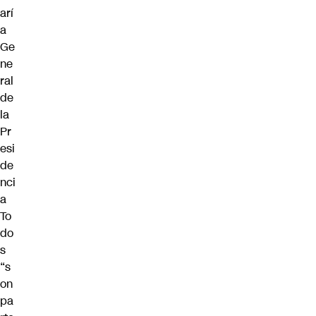
arí
a
Ge
ne
ral
de
la
Pr
esi
de
nci
a
To
do
s
“s
on
pa