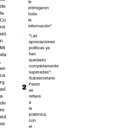
le
de
entregaron
la
toda
Co
la
información"
mi
sió
"Las
n
apreciaciones
Mi
políticas ya
han
xta
quedado
,
completamente
en
superadas":
ca
Subsecretario
rg
Pavez
ad
se
a
refiere
a
de
la
re
polémica
sol
con
ve
el