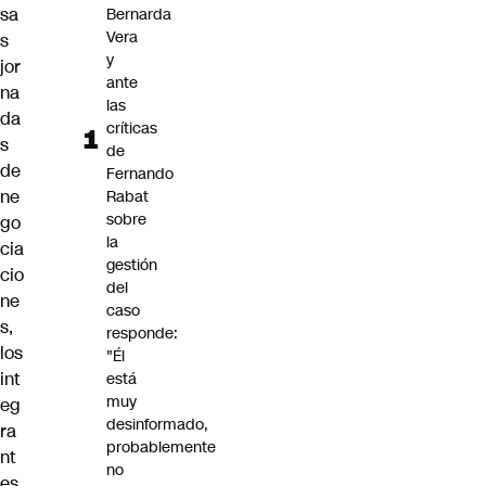
sa
Bernarda
Vera
s
y
jor
ante
na
las
da
críticas
s
de
de
Fernando
ne
Rabat
sobre
go
la
cia
gestión
cio
del
ne
caso
s,
responde:
los
"Él
int
está
muy
eg
desinformado,
ra
probablemente
nt
no
es