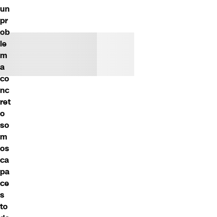
un
pr
ob
le
m
a
co
nc
ret
o
so
m
os
ca
pa
ce
s
to