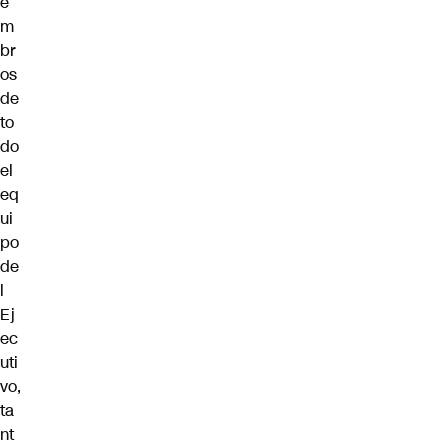
e
m
br
os
de
to
do
el
eq
ui
po
de
l
Ej
ec
uti
vo,
ta
nt