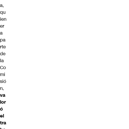
a
,
qu
ien
er
a
pa
rte
de
la
Co
mi
sió
n,
va
lor
ó
el
tra