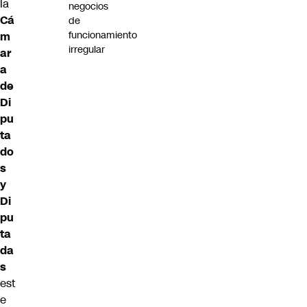
la
negocios
Cá
de
funcionamiento
m
irregular
ar
a
de
Di
pu
ta
do
s
y
Di
pu
ta
da
s
est
e