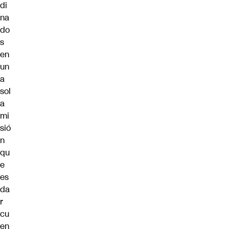
di
na
do
s
en
un
a
sol
a
mi
sió
n
qu
e
es
da
r
cu
en