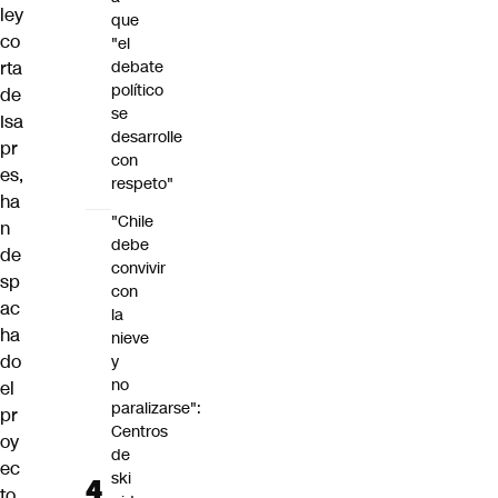
ley
que
co
"el
debate
rta
político
de
se
Isa
desarrolle
pr
con
es
,
respeto"
ha
"Chile
n
debe
de
convivir
sp
con
ac
la
ha
nieve
do
y
no
el
paralizarse":
pr
Centros
oy
de
ec
ski
to.