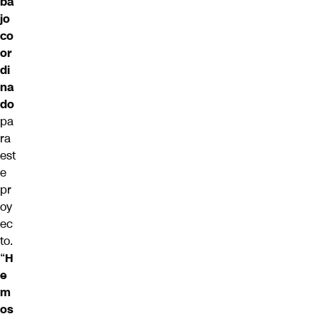
ba
jo
co
or
di
na
do
pa
ra
est
e
pr
oy
ec
to.
“
H
e
m
os