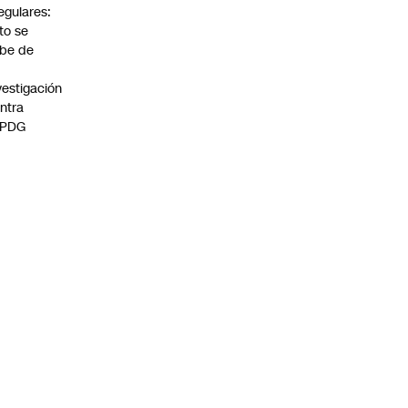
regulares:
to se
be de
vestigación
ntra
 PDG