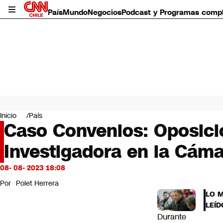
País
Mundo
Negocios
Podcast y Programas comp
País
Mundo
Inicio
País
Negocios
Caso Convenios: Oposici
Deportes
Investigadora en la Cám
Programas completos
Cultura
Servicios
08- 08- 2023 18:08
Bits
Por
Polet Herrera
CNN Data
LO 
CNN tiempo
LEÍD
Futuro 360
Durante
Opinión