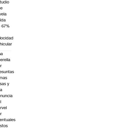
tudio
ue
vela
ída
e 67%
n
locidad
hicular
na
erella
r
esuntas
rmas
lsas y
na
nuncia
l
rvel
r
entuales
stos