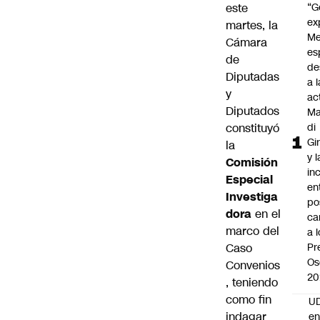
este
“G
ex
martes, la
Me
Cámara
es
de
de
Diputadas
a l
y
ac
Diputados
Ma
constituyó
di
Gi
la
y l
Comisión
in
Especial
en
Investiga
po
dora
en el
ca
marco del
a 
Caso
Pr
Os
Convenios
20
, teniendo
como fin
UD
indagar
en