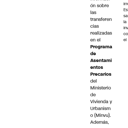
ir
ón sobre
Es
las
sa
transferen
la
cias
in
realizadas
co
en el
el
Programa
de
Asentami
entos
Precarios
del
Ministerio
de
Vivienda y
Urbanism
o (Minvu).
Además,