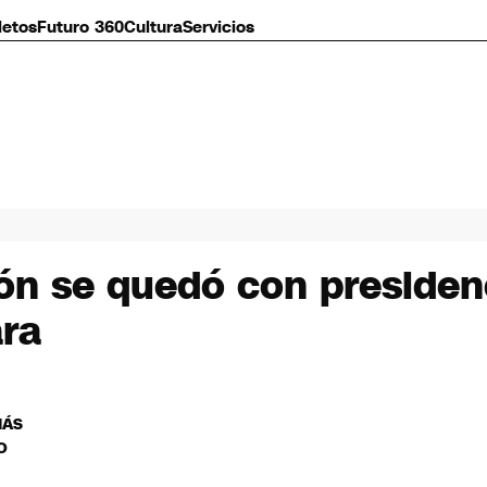
letos
Futuro 360
Cultura
Servicios
ón se quedó con presiden
ara
MÁS
O