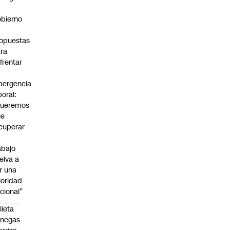
bierno
0
opuestas
ra
frentar
ergencia
boral:
Queremos
ue
cuperar
abajo
elva a
r una
ioridad
cional”
lieta
enegas