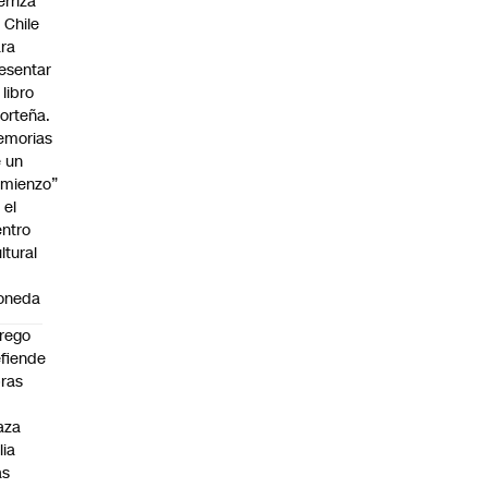
erriza
 Chile
ra
esentar
 libro
orteña.
emorias
 un
mienzo”
 el
ntro
ltural
a
oneda
rego
fiende
ras
n
aza
lia
as