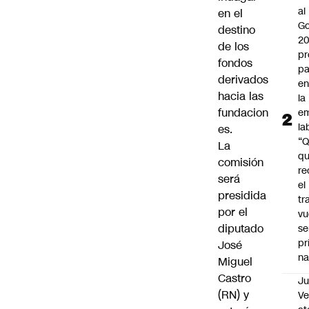
al
en el
Go
destino
2
de los
pr
fondos
pa
derivados
en
hacia las
la
fundacion
em
la
es.
“
La
q
comisión
re
será
el
presidida
tr
por el
vu
diputado
se
pr
José
na
Miguel
Castro
Ju
(RN) y
V