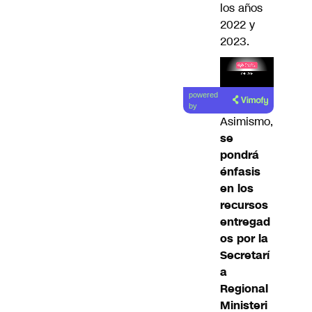
los años
2022 y
2023.
Lea el
powered
artículo
by
Asimismo,
se
pondrá
énfasis
en los
recursos
entregad
os por la
Secretarí
a
Regional
Ministeri