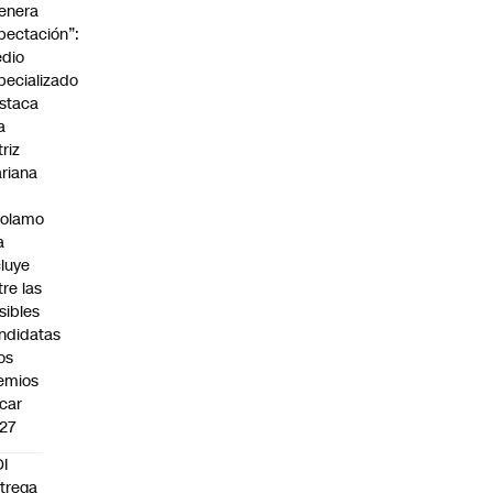
enera
pectación”:
dio
pecializado
staca
a
triz
riana
rolamo
a
cluye
tre las
sibles
ndidatas
los
emios
car
27
I
trega