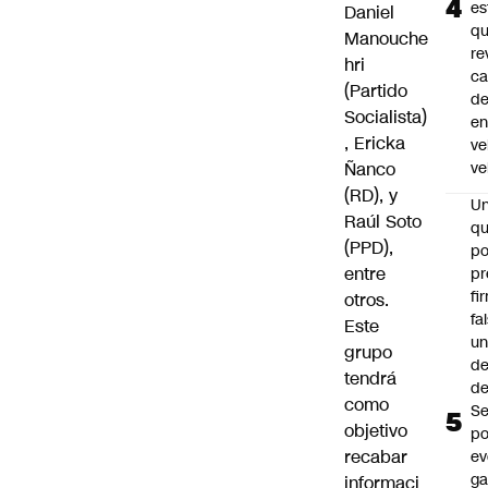
es
Daniel
q
Manouche
re
hri
ca
(Partido
d
Socialista)
e
,
Ericka
ve
Ñanco
ve
(RD), y
U
Raúl Soto
qu
(PPD),
po
entre
pr
fi
otros.
fa
Este
u
grupo
de
tendrá
de
como
Se
objetivo
po
recabar
ev
ga
informaci