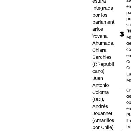
at
estará
en
integrada
pa
por los
pr
parlament
su
arios
“N
Yovana
M
Ahumada
,
de
co
Chiara
en
Barchiesi
Ce
(P.Republi
Cu
cano),
L
Juan
M
Antonio
Or
Coloma
de
(UDI),
ob
Andrés
e
Jouannet
Pl
(Amarillos
Ita
por Chile),
tr