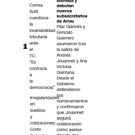
Moneda y
Futuro 360
Correa
debutan
nuevos
Sutil
Opinión
subsecretarios
cuestiona
de Arrau
la
Pilar Giannini y
invariabilidad
Gonzalo
tributaria
Guerrero
ante
asumieron tras
el
la salida de
Andrés
TC:
Jouannet y Ana
“Es
Victoria
contraria
Quintana.
a
Desde el
la
Gobierno
democracia”
defendieron
sus
Irregularidades
nombramientos
en
y confirmaron
sueldos
que Jouannet
y
seguirá
cotizaciones:
colaborando
Corte
como asesor