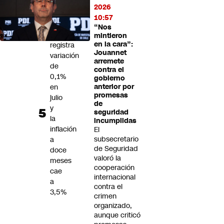
dos
2026
detenidos
10:57
“Nos
IPC
mintieron
en la cara”:
registra
Jouannet
variación
arremete
de
contra el
0,1%
gobierno
en
anterior por
promesas
julio
de
y
seguridad
la
incumplidas
inflación
El
subsecretario
a
de Seguridad
doce
valoró la
meses
cooperación
cae
internacional
a
contra el
3,5%
crimen
organizado,
aunque criticó