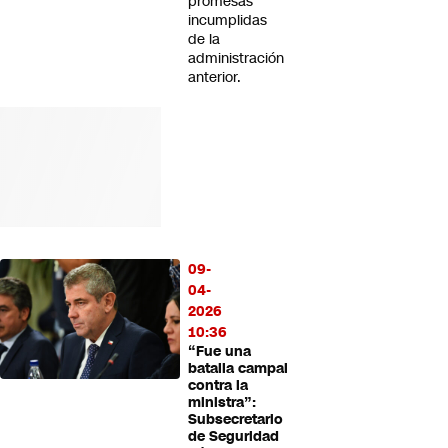
promesas
incumplidas
de la
administración
anterior.
09-
04-
2026
10:36
“Fue una
batalla campal
contra la
ministra”:
Subsecretario
de Seguridad