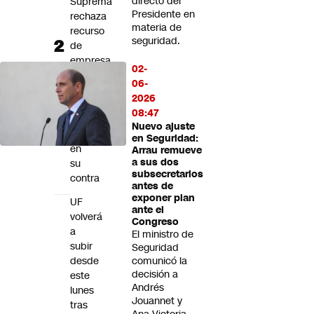
directo del
Suprema
Presidente en
rechaza
materia de
recurso
seguridad.
de
empresa
02-
agrícola
06-
y
2026
confirma
08:47
multas
Nuevo ajuste
laborales
en Seguridad:
en
Arrau remueve
a sus dos
su
subsecretarios
contra
antes de
exponer plan
UF
ante el
volverá
Congreso
a
El ministro de
subir
Seguridad
desde
comunicó la
decisión a
este
Andrés
lunes
Jouannet y
tras