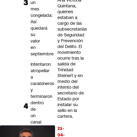
Ana Victoria
un
Quintana,
mes
quienes
congelada:
estaban a
Así
cargo de las
quedará
subsecretarías
su
de Seguridad
y Prevención
valor
del Delito. El
en
movimiento
septiembre
ocurre tras la
salida de
Intentaron
Trinidad
atropellar
Steinert y en
a
medio del
carabineros
intento del
y
secretario de
terminaron
Estado por
dentro
instalar su
de
sello en la
un
cartera.
canal
en
21-
Peñalolén:
04-