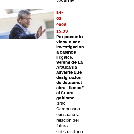
Jouannet.
14-
02-
2026
15:03
Por presunto
vínculo con
investigación
a casinos
ilegales:
Seremi de La
Araucanía
advierte que
designación
de Jouannet
abre “flanco”
al futuro
gobierno
Israel
Campusano
cuestionó la
relación del
futuro
subsecretario