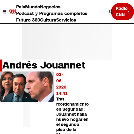
País
Mundo
Negocios
Radio
Podcast y Programas completos
CNN
Futuro 360
Cultura
Servicios
Andrés Jouannet
País
03-
LO
Mundo
06-
MÁS
Negocios
2026
LEÍDO
Deportes
14:41
Tras
Programas completos
reordenamiento
Cultura
en Seguridad:
Servicios
Jouannet halla
Bits
nuevo hogar en
el segundo
CNN Data
piso de la
CNN tiempo