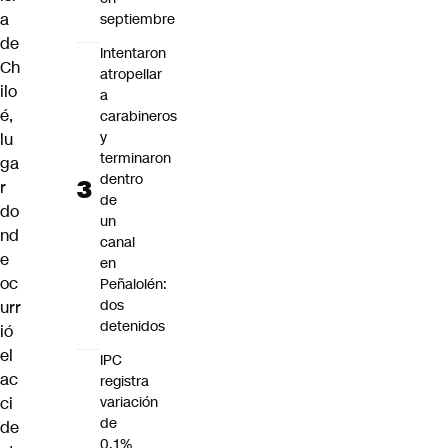
a
septiembre
de
Intentaron
Ch
atropellar
ilo
a
é,
carabineros
y
lu
terminaron
ga
dentro
r
de
do
un
nd
canal
e
en
oc
Peñalolén:
dos
urr
detenidos
ió
el
IPC
ac
registra
ci
variación
de
de
0,1%