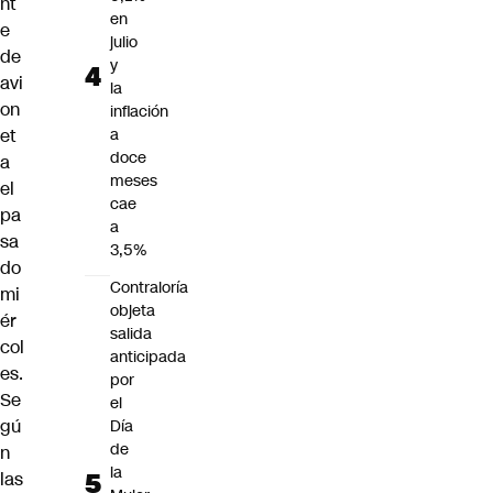
nt
en
e
julio
de
y
avi
la
on
inflación
et
a
doce
a
meses
el
cae
pa
a
sa
3,5%
do
Contraloría
mi
objeta
ér
salida
col
anticipada
es.
por
Se
el
gú
Día
de
n
la
las