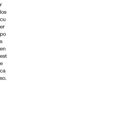
r
los
cu
er
po
s
en
est
e
ca
so.