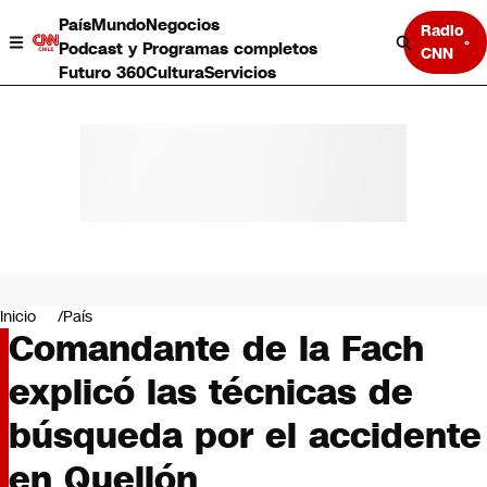
País
Mundo
Negocios
Radio
Podcast y Programas completos
CNN
Futuro 360
Cultura
Servicios
País
Mundo
Negocios
Inicio
País
Comandante de la Fach
Deportes
Programas completos
explicó las técnicas de
Cultura
Servicios
búsqueda por el accidente
Bits
CNN Data
en Quellón
CNN tiempo