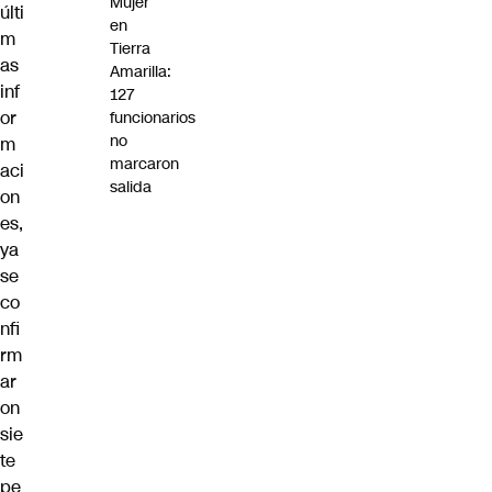
Mujer
últi
en
m
Tierra
as
Amarilla:
inf
127
or
funcionarios
no
m
marcaron
aci
salida
on
es,
ya
se
co
nfi
rm
ar
on
sie
te
pe