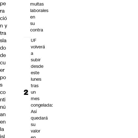
pe
multas
ra
laborales
en
ció
su
n y
contra
tra
sla
UF
volverá
do
a
de
subir
cu
desde
er
este
po
lunes
s
tras
co
un
mes
nti
congelada:
nú
Así
an
quedará
en
su
la
valor
isl
en