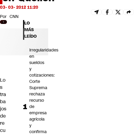
Futuro 360
03- 03- 2012 11:20
Opinión
Por
CNN
LO
MÁS
LEÍDO
Irregularidades
en
sueldos
y
cotizaciones:
Lo
Corte
s
Suprema
tra
rechaza
recurso
ba
de
jos
empresa
de
agrícola
re
y
cu
confirma