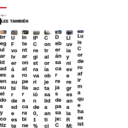
LEE TAMBIÉN
Lu
Irr
D
In
U
IP
C
Ll
is
eg
eb
te
F
C
on
uv
C
ul
er
nt
vo
re
tr
ia
or
ar
án
ar
lv
gi
al
y
de
id
sa
on
er
st
or
ni
ro
ad
ca
at
á
ra
ía
ev
af
es
r
ro
a
va
ob
e
ir
en
re
pe
su
ri
je
re
m
su
ja
lla
bi
ac
ta
gr
a
el
s
r
r
ió
sa
es
qu
do
de
a
de
n
lid
an
e
s
pa
ca
sd
de
a
a
ha
y
sa
ra
e
0,
an
la
ex
co
je:
bi
es
1
ti
R
ist
tiz
C
ne
te
%
ci
M: