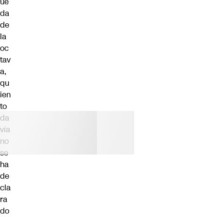
ue
da
de
la
oc
tav
a,
qu
ien
to
da
vía
no
se
ha
de
cla
ra
do