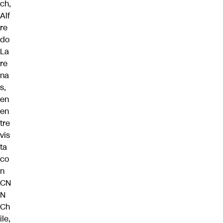
ch,
Alf
re
do
La
re
na
s,
en
en
tre
vis
ta
co
n
CN
N
Ch
ile,