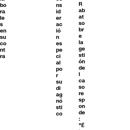
R
bo
ns
ab
ra
id
at
le
er
so
s
ac
br
en
ió
e
su
n
la
co
es
ge
nt
pe
sti
ra
ci
ón
al
de
po
l
r
ca
su
so
di
re
ag
sp
nó
on
sti
de
co
:
"É