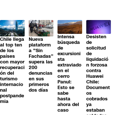
Desisten
Intensa
Chile llega
Nueva
de
búsqueda
al top ten
plataform
solicitud
de
de los
a “Sin
de
excursioni
países
Fachadas”
liquidació
sta
con mayor
supera las
n forzosa
extraviado
recuperaci
200
contra
en el
ón del
denuncias
Huawei
cerro
turismo
en sus
Chile:
Panul:
internacio
primeros
Document
Esto se
nal
dos días
os
sabe
postpande
cobrados
hasta
mia
ya
ahora del
estaban
caso