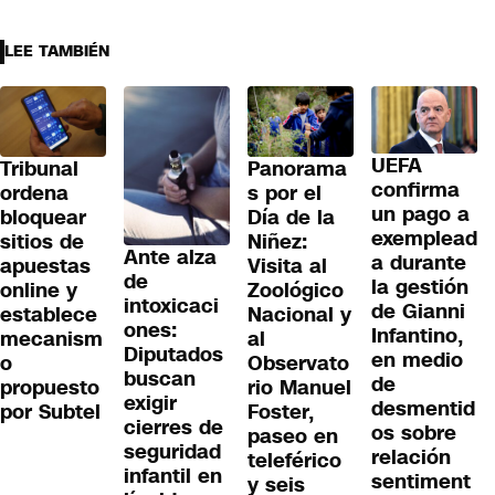
LEE TAMBIÉN
UEFA
Tribunal
Panorama
confirma
ordena
s por el
un pago a
bloquear
Día de la
exemplead
sitios de
Niñez:
Ante alza
a durante
apuestas
Visita al
de
la gestión
online y
Zoológico
intoxicaci
de Gianni
establece
Nacional y
ones:
Infantino,
mecanism
al
Diputados
en medio
o
Observato
buscan
de
propuesto
rio Manuel
exigir
desmentid
por Subtel
Foster,
cierres de
os sobre
paseo en
seguridad
relación
teleférico
infantil en
sentiment
y seis