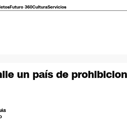
letos
Futuro 360
Cultura
Servicios
hile un país de prohibici
MÁS
O