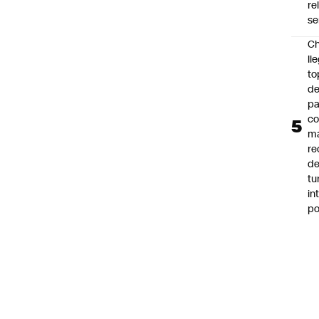
re
se
Ch
ll
to
de
pa
c
m
re
de
tu
in
p