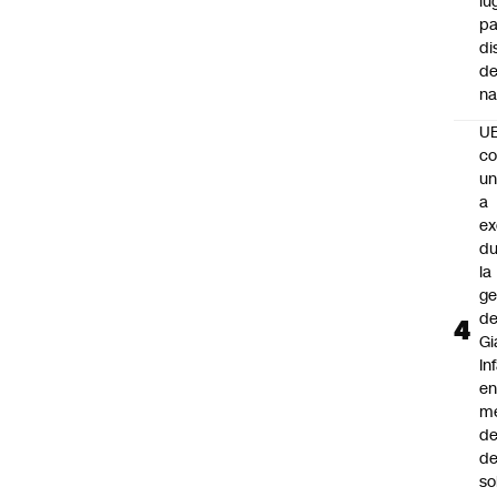
lu
pa
di
de
na
U
co
un
a
e
du
la
ge
d
Gi
In
e
m
d
de
so