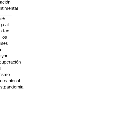
lación
ntimental
ile
ega al
p ten
 los
íses
on
ayor
cuperación
l
rismo
ternacional
ostpandemia