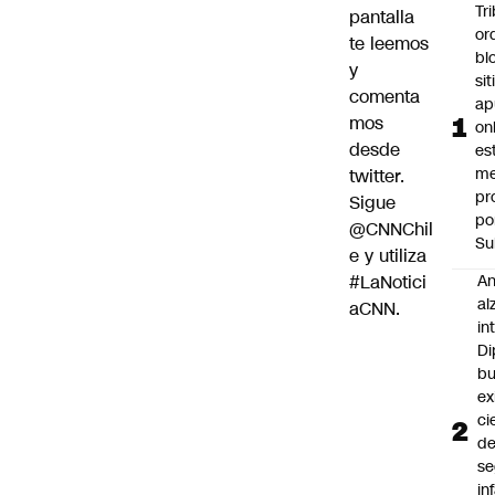
Tr
pantalla
or
te leemos
bl
y
si
comenta
ap
mos
on
desde
es
me
twitter.
pr
Sigue
po
@CNNChil
Su
e
y utiliza
#LaNotici
An
al
aCNN
.
in
Di
b
ex
ci
d
se
in