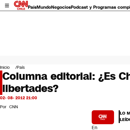
País
Mundo
Negocios
Podcast y Programas comp
País
Mundo
Inicio
País
Negocios
Columna editorial: ¿Es C
Deportes
libertades?
Programas completos
Cultura
Servicios
02- 08- 2012 21:00
Bits
Por
CNN
CNN Data
LO 
CNN tiempo
LEÍD
Futuro 360
En
Opinión