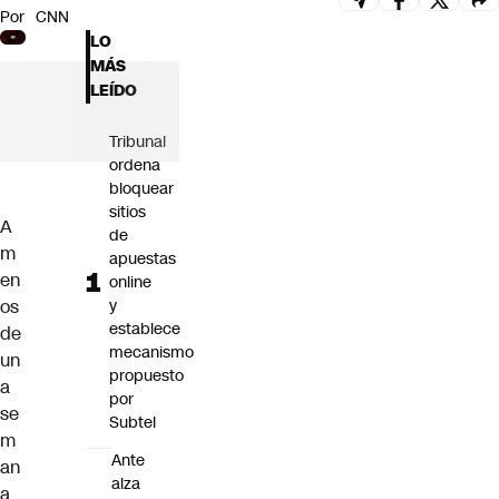
Por
CNN
Futuro 360
LO
Opinión
MÁS
LEÍDO
Tribunal
ordena
bloquear
sitios
A
de
m
apuestas
en
online
os
y
establece
de
mecanismo
un
propuesto
a
por
se
Subtel
m
Ante
an
alza
a