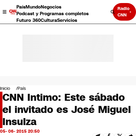
País
Mundo
Negocios
Radio
Podcast y Programas completos
CNN
Futuro 360
Cultura
Servicios
País
Mundo
Negocios
Inicio
País
CNN Intimo: Este sábado
Deportes
Programas completos
el invitado es José Miguel
Cultura
Servicios
Insulza
Bits
CNN Data
05- 06- 2015 20:50
CNN tiempo