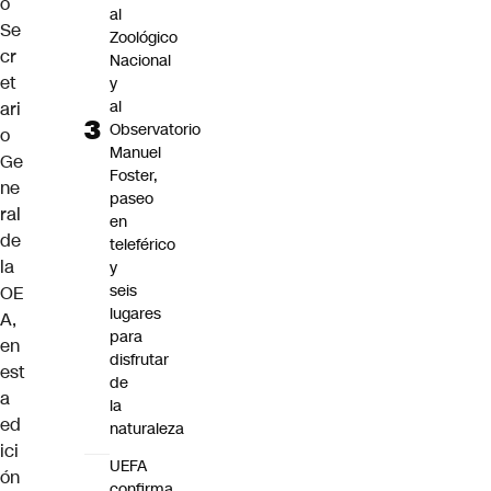
o
al
Se
Zoológico
cr
Nacional
et
y
al
ari
Observatorio
o
Manuel
Ge
Foster,
ne
paseo
ral
en
de
teleférico
la
y
seis
OE
lugares
A,
para
en
disfrutar
est
de
a
la
ed
naturaleza
ici
UEFA
ón
confirma