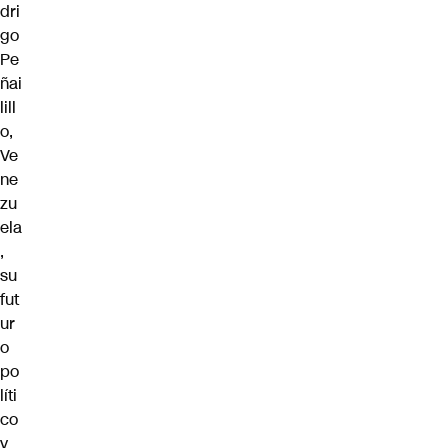
dri
go
Pe
ñai
lill
o,
Ve
ne
zu
ela
,
su
fut
ur
o
po
líti
co
y