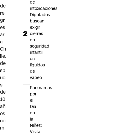
de
de
intoxicaciones:
re
Diputados
gr
buscan
es
exigir
cierres
ar
de
a
seguridad
Ch
infantil
ile,
en
de
líquidos
sp
de
ué
vapeo
s
Panoramas
de
por
10
el
añ
Día
de
os
la
co
Niñez:
m
Visita