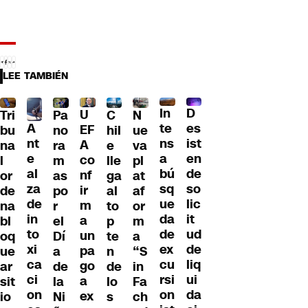
LEE TAMBIÉN
D
In
U
Tri
Pa
C
N
A
es
te
EF
bu
no
hil
ue
nt
ist
ns
A
na
ra
e
va
e
en
a
co
l
m
lle
pl
al
de
bú
nf
or
as
ga
at
za
so
sq
ir
de
po
al
af
de
lic
ue
m
na
r
to
or
in
it
da
a
bl
el
p
m
to
ud
de
un
oq
Dí
te
a
xi
de
ex
pa
ue
a
n
“S
ca
liq
cu
go
ar
de
de
in
ci
ui
rsi
a
sit
la
lo
Fa
on
da
on
ex
io
Ni
s
ch