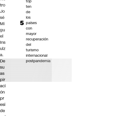
top
tro
ten
Jo
de
sé
los
países
Mi
con
gu
mayor
el
recuperación
Ins
del
ulz
turismo
a.
internacional
De
postpandemia
su
as
pir
aci
ón
pr
esi
de