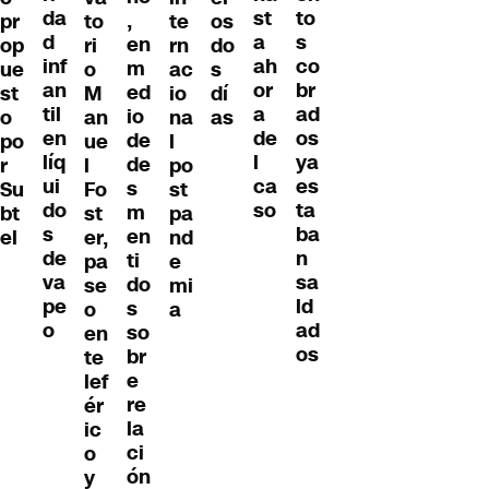
da
to
st
,
pr
to
te
os
d
s
a
en
op
ri
rn
do
inf
co
ah
m
ue
o
ac
s
an
br
or
ed
st
M
io
dí
til
ad
a
io
o
an
na
as
en
os
de
de
po
ue
l
líq
ya
l
de
r
l
po
ui
es
ca
s
Su
Fo
st
do
ta
so
m
bt
st
pa
s
ba
en
el
er,
nd
de
n
ti
pa
e
va
sa
do
se
mi
pe
ld
s
o
a
o
ad
so
en
os
br
te
e
lef
re
ér
la
ic
ci
o
ón
y