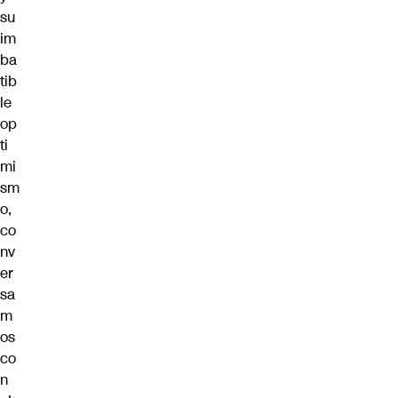
su
im
ba
tib
le
op
ti
mi
sm
o,
co
nv
er
sa
m
os
co
n