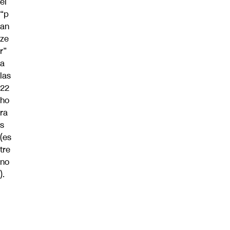
el
“p
an
ze
r”
a
las
22
ho
ra
s
(es
tre
no
).