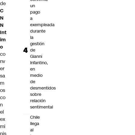
de
un
C
pago
N
a
N
exempleada
durante
Int
la
im
gestión
o
de
co
Gianni
nv
Infantino,
er
en
sa
medio
de
m
desmentidos
os
sobre
co
relación
n
sentimental
el
Chile
ex
llega
mi
al
nis