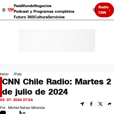
País
Mundo
Negocios
Radio
Podcast y Programas completos
CNN
Futuro 360
Cultura
Servicios
País
Mundo
Negocios
Inicio
País
CNN Chile Radio: Martes 2
Deportes
Programas completos
de julio de 2024
Cultura
Servicios
02- 07- 2024 07:04
Bits
CNN Data
Por
Michel Nahas Miranda
CNN tiempo
LO