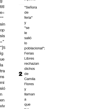
g
titl
"Señora
e=
de
feria"
””
y
sin
"se
op
le
sis
salió
=”
lo
”]S
poblacional":
ig
Ferias
Libres
ue
rechazan
la
dichos
tra
de
ns
Camila
mi
Flores
sió
y
n
llaman
a
en
que
viv