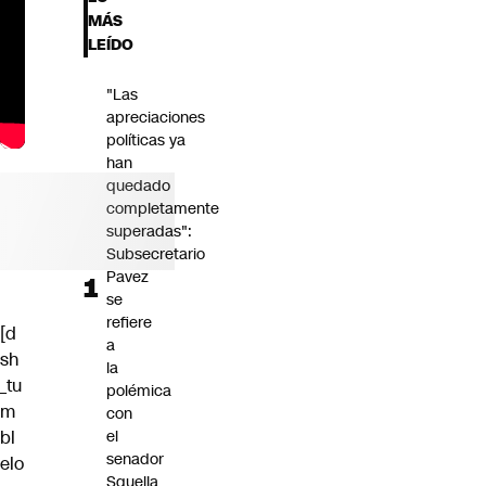
Futuro 360
MÁS
Opinión
LEÍDO
"Las
apreciaciones
políticas ya
han
quedado
completamente
superadas":
Subsecretario
Pavez
se
refiere
[d
a
sh
la
_tu
polémica
m
con
bl
el
senador
elo
Squella