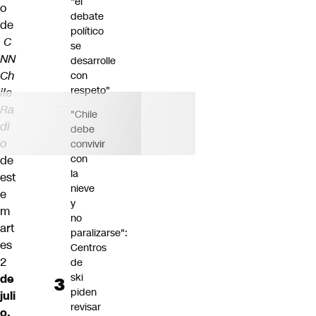
"el
o
debate
de
político
C
se
NN
desarrolle
Ch
con
respeto"
ile
Ra
"Chile
di
debe
o
convivir
con
de
la
est
nieve
e
y
m
no
art
paralizarse":
es
Centros
2
de
ski
de
piden
juli
revisar
o.