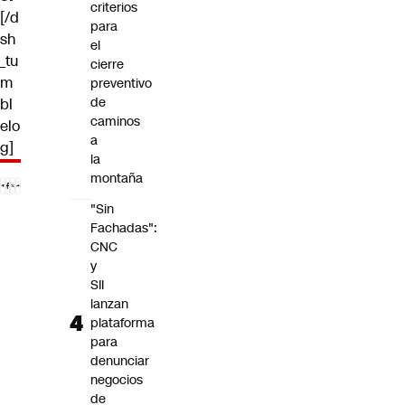
criterios
[/d
para
sh
el
_tu
cierre
m
preventivo
de
bl
caminos
elo
a
g]
la
montaña
"Sin
Fachadas":
CNC
y
SII
lanzan
plataforma
para
denunciar
negocios
de