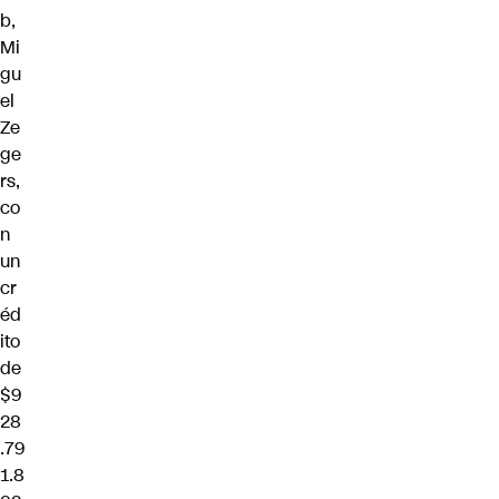
b,
Mi
gu
el
Ze
ge
rs,
co
n
un
cr
éd
ito
de
$9
28
.79
1.8