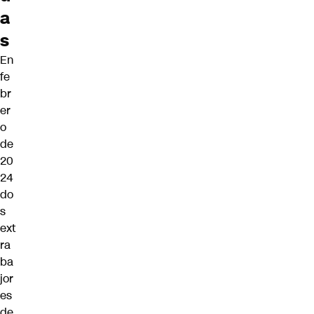
a
s
En
fe
br
er
o
de
20
24
do
s
ext
ra
ba
jor
es
de