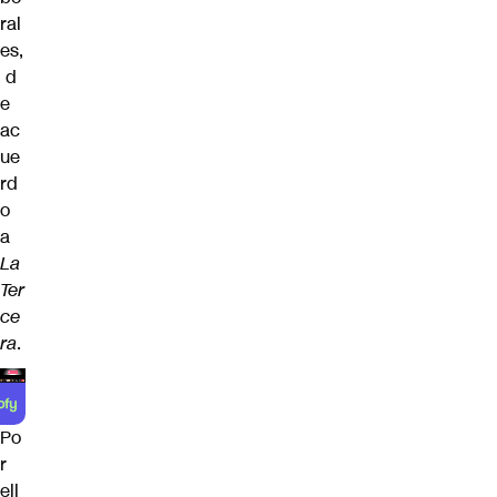
ral
es,
d
e
ac
ue
rd
o
a
La
Ter
ce
ra
.
Po
r
ell