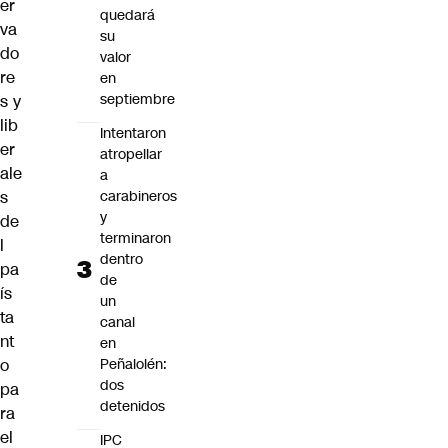
er
quedará
va
su
do
valor
re
en
septiembre
s y
lib
Intentaron
er
atropellar
ale
a
carabineros
s
y
de
terminaron
l
dentro
pa
de
ís
un
ta
canal
nt
en
Peñalolén:
o
dos
pa
detenidos
ra
el
IPC