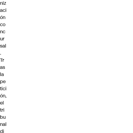
niz
aci
ón
co
nc
ur
sal
.
Tr
as
la
pe
tici
ón,
el
tri
bu
nal
di