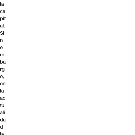
la
ca
pit
al.
Si
n
e
m
ba
rg
o,
en
la
ac
tu
ali
da
d
la