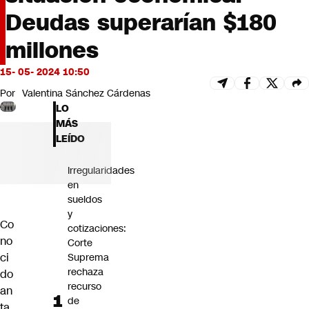
Futuro 360
Deudas superarían $180
Opinión
millones
15- 05- 2024 10:50
Por
Valentina Sánchez Cárdenas
LO
MÁS
LEÍDO
Irregularidades
en
sueldos
y
Co
cotizaciones:
no
Corte
ci
Suprema
rechaza
do
recurso
an
de
ta