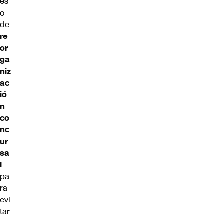
es
o
de
re
or
ga
niz
ac
ió
n
co
nc
ur
sa
l
pa
ra
evi
tar