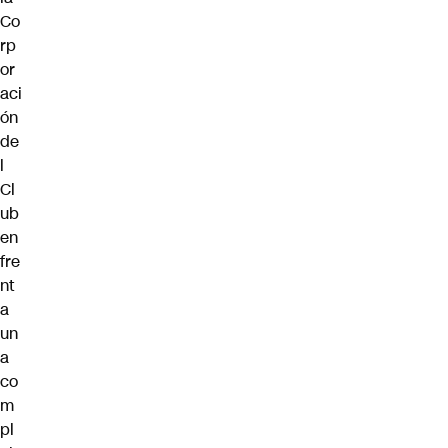
Co
rp
or
aci
ón
de
l
Cl
ub
en
fre
nt
a
un
a
co
m
pl