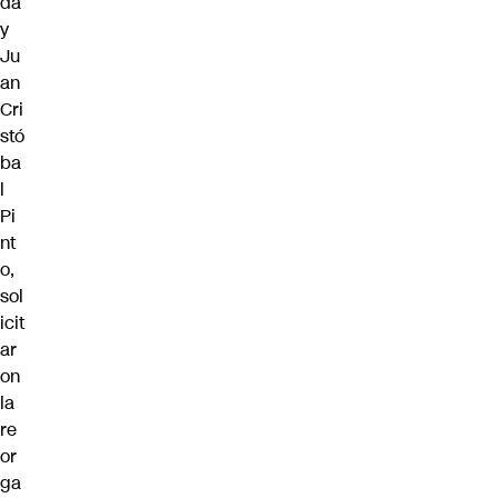
da
y
Ju
an
Cri
stó
ba
l
Pi
nt
o,
sol
icit
ar
on
la
re
or
ga