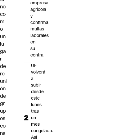
empresa
ño
agrícola
co
y
m
confirma
o
multas
laborales
un
en
lu
su
ga
contra
r
UF
de
volverá
re
a
uni
subir
ón
desde
de
este
gr
lunes
up
tras
un
os
mes
co
congelada:
ns
Así