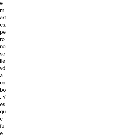
e
m
art
es,
pe
ro
no
se
lle
vó
a
ca
bo
. Y
es
qu
e
fu
e