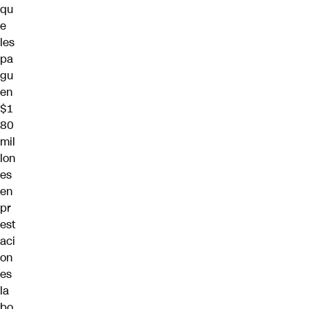
qu
e
les
pa
gu
en
$1
80
mil
lon
es
en
pr
est
aci
on
es
la
bo