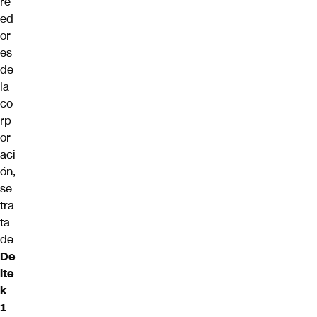
re
ed
or
es
de
la
co
rp
or
aci
ón,
se
tra
ta
de
De
lte
k
1