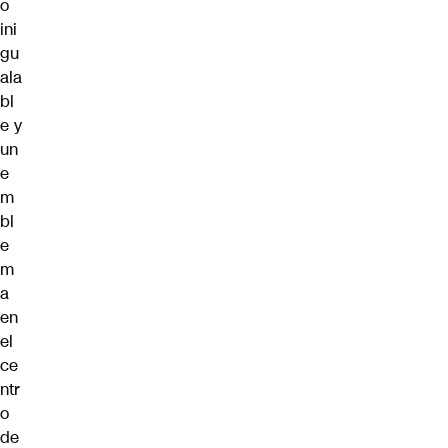
o
ini
gu
ala
bl
e y
un
e
m
bl
e
m
a
en
el
ce
ntr
o
de