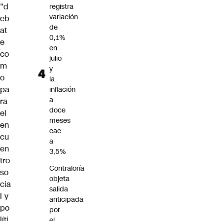
“d
registra
variación
eb
de
at
0,1%
e
en
co
julio
m
y
o
la
pa
inflación
a
ra
doce
el
meses
en
cae
cu
a
en
3,5%
tro
Contraloría
so
objeta
cia
salida
l y
anticipada
po
por
líti
el