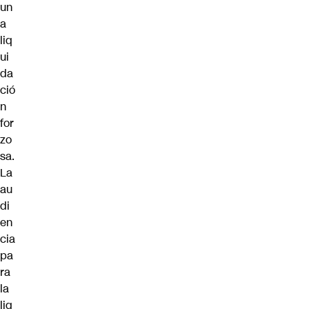
un
a
liq
ui
da
ció
n
for
zo
sa.
La
au
di
en
cia
pa
ra
la
liq