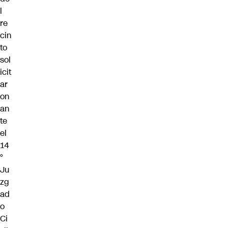
l
re
cin
to
sol
icit
ar
on
an
te
el
14
°
Ju
zg
ad
o
Ci