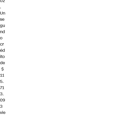
02
.
Un
se
gu
nd
o
cr
éd
ito
de
$
11
5.
71
3.
09
3
vie