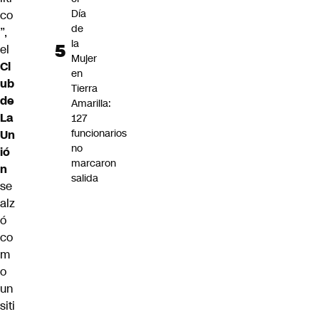
Día
co
de
”,
la
el
Mujer
Cl
en
ub
Tierra
de
Amarilla:
La
127
funcionarios
Un
no
ió
marcaron
n
salida
se
alz
ó
co
m
o
un
siti