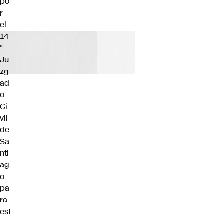
po
r
el
14
°
Ju
zg
ad
o
Ci
vil
de
Sa
nti
ag
o
pa
ra
est