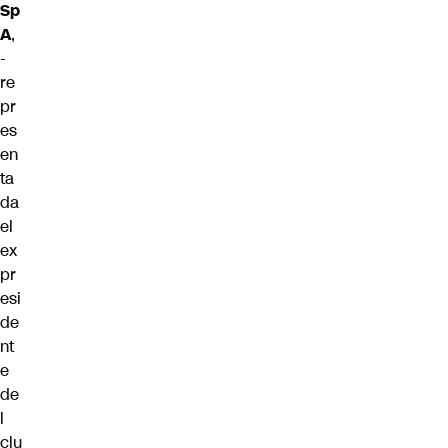
Sp
A
,
-
re
pr
es
en
ta
da
el
ex
pr
esi
de
nt
e
de
l
clu