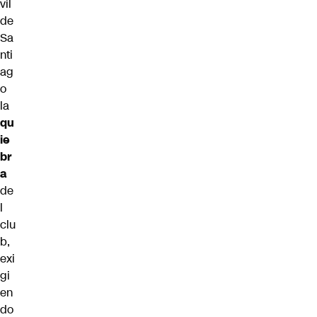
vil
de
Sa
nti
ag
o
la
qu
ie
br
a
de
l
clu
b,
exi
gi
en
do