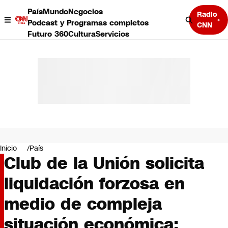
País
Mundo
Negocios
Radio
Podcast y Programas completos
CNN
Futuro 360
Cultura
Servicios
País
Mundo
Negocios
Inicio
País
Club de la Unión solicita
Deportes
Programas completos
liquidación forzosa en
Cultura
Servicios
medio de compleja
Bits
CNN Data
situación económica:
CNN tiempo