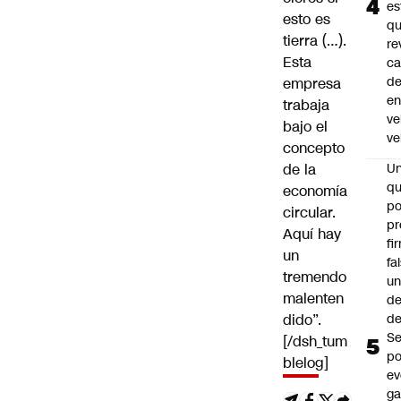
es
esto es
q
tierra (…).
re
Esta
ca
d
empresa
e
trabaja
ve
bajo el
ve
concepto
de la
U
qu
economía
po
circular.
pr
Aquí hay
fi
un
fa
tremendo
u
malenten
de
dido”.
de
Se
[/dsh_tum
po
blelog]
ev
ga