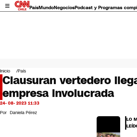
País
Mundo
Negocios
Podcast y Programas comp
País
Mundo
Inicio
País
Negocios
Clausuran vertedero ilega
Deportes
empresa involucrada
Programas completos
Cultura
Servicios
24- 08- 2023 11:33
Bits
Por
Daniela Pérez
CNN Data
LO 
CNN tiempo
LEÍD
Futuro 360
Opinión