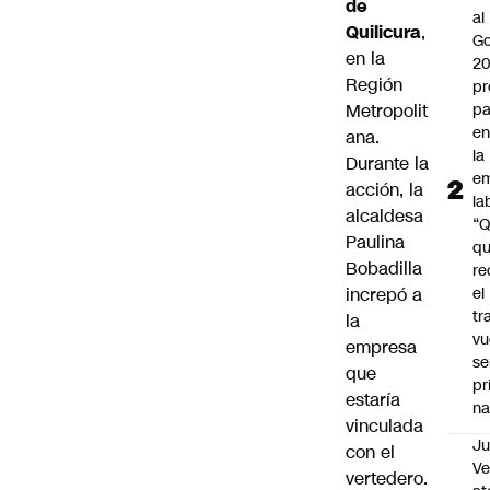
de
al
Quilicura
,
Go
en la
2
Región
pr
Metropolit
pa
en
ana.
la
Durante la
em
acción, la
la
alcaldesa
“
Paulina
q
Bobadilla
re
increpó a
el
tr
la
vu
empresa
se
que
pr
estaría
na
vinculada
Ju
con el
V
vertedero.