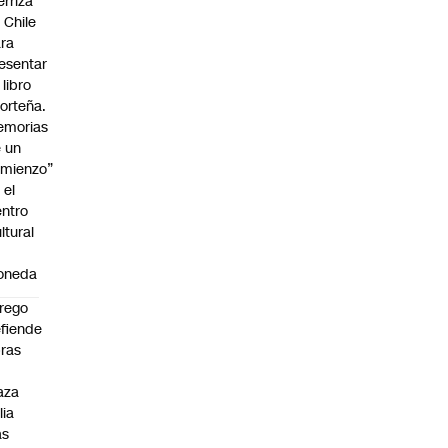
erriza
 Chile
ra
esentar
 libro
orteña.
emorias
 un
mienzo”
 el
ntro
ltural
a
oneda
rego
fiende
ras
n
aza
lia
as