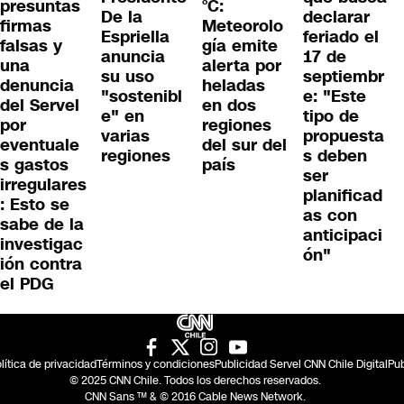
presuntas
°C:
De la
declarar
firmas
Meteorolo
Espriella
feriado el
falsas y
gía emite
anuncia
17 de
una
alerta por
su uso
septiembr
denuncia
heladas
"sostenibl
e: "Este
del Servel
en dos
e" en
tipo de
por
regiones
varias
propuesta
eventuale
del sur del
regiones
s deben
s gastos
país
ser
irregulares
planificad
: Esto se
as con
sabe de la
anticipaci
investigac
ón"
ión contra
el PDG
lítica de privacidad
Términos y condiciones
Publicidad Servel CNN Chile Digital
Pub
© 2025 CNN Chile. Todos los derechos reservados.
CNN Sans ™ & © 2016 Cable News Network.