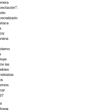
enera
pectación”:
dio
pecializado
staca
a
triz
riana
rolamo
a
cluye
tre las
sibles
ndidatas
los
emios
car
27
I
trega