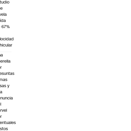
tudio
ue
vela
ída
e 67%
n
locidad
hicular
na
erella
r
esuntas
rmas
lsas y
na
nuncia
l
rvel
r
entuales
stos