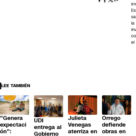
ir
Es
sa
la
in
co
el
LEE TAMBIÉN
“Genera
Julieta
Orrego
UDI
expectaci
Venegas
defiende
entrega al
ón”:
aterriza en
obras en
Gobierno