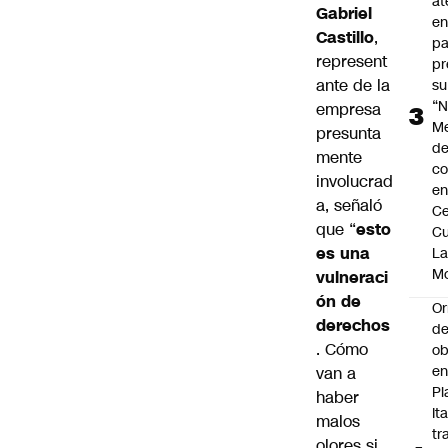
at
Gabriel
en
Castillo
,
pa
represent
pr
ante de la
su
“N
empresa
M
presunta
de
mente
co
involucrad
en
a, señaló
Ce
que “
esto
Cu
es una
L
M
vulneraci
ón de
Or
derechos
de
. Cómo
ob
e
van a
Pl
haber
Ita
malos
tr
olores si