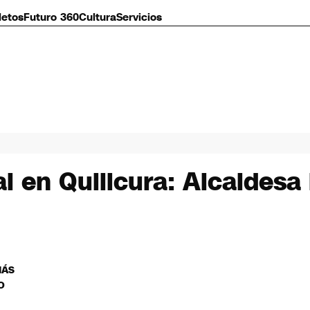
letos
Futuro 360
Cultura
Servicios
l en Quilicura: Alcaldesa
MÁS
O