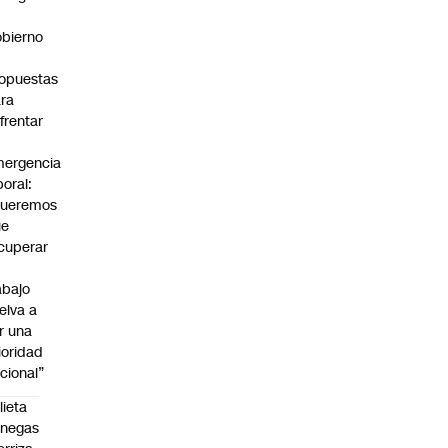
bierno
0
opuestas
ra
frentar
ergencia
boral:
Queremos
ue
cuperar
abajo
elva a
r una
ioridad
cional”
lieta
enegas