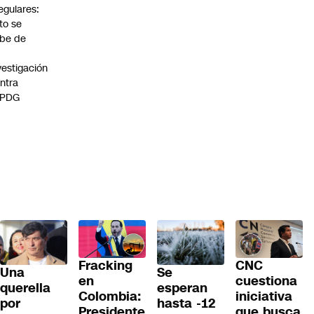
regulares:
to se
be de
vestigación
ntra
 PDG
Fracking
CNC
Una
Se
en
cuestiona
querella
esperan
Colombia:
iniciativa
por
hasta -12
Presidente
que busca