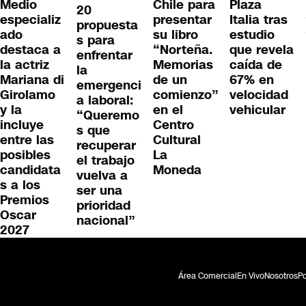
Medio
Chile para
Plaza
20
especializ
presentar
Italia tras
propuesta
ado
su libro
estudio
s para
destaca a
“Norteña.
que revela
enfrentar
la actriz
Memorias
caída de
la
Mariana di
de un
67% en
emergenci
Girolamo
comienzo”
velocidad
a laboral:
y la
en el
vehicular
“Queremo
incluye
Centro
s que
entre las
Cultural
recuperar
posibles
La
el trabajo
candidata
Moneda
vuelva a
s a los
ser una
Premios
prioridad
Oscar
nacional”
2027
Área Comercial
En Vivo
Nosotros
Po