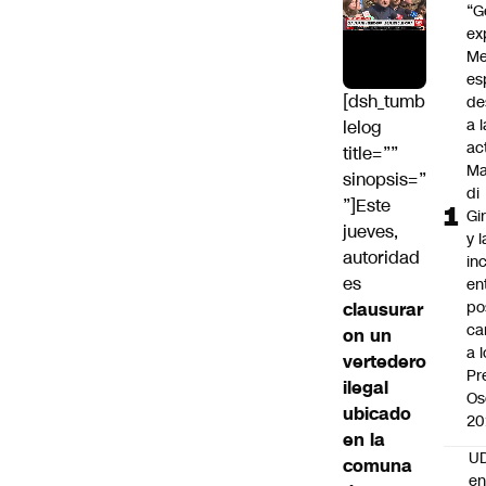
“G
ex
Me
es
[dsh_tumb
de
a l
lelog
ac
title=””
Ma
sinopsis=”
di
”]Este
Gi
jueves,
y l
autoridad
in
es
en
po
clausurar
ca
on un
a 
vertedero
Pr
ilegal
Os
ubicado
20
en la
UD
comuna
en